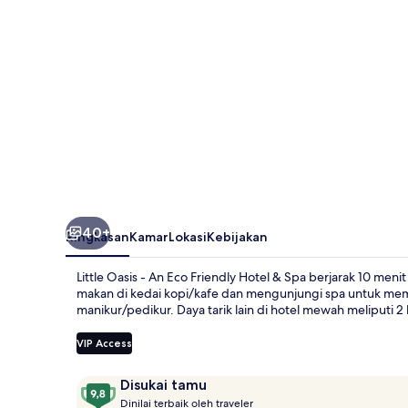
Eco
Friendly
Hotel
&
Spa
40+
Ringkasan
Kamar
Lokasi
Kebijakan
Little Oasis - An Eco Friendly Hotel & Spa berjarak 10 men
makan di kedai kopi/kafe dan mengunjungi spa untuk meman
manikur/pedikur. Daya tarik lain di hotel mewah meliputi
VIP Access
Ulasan
9,8
Disukai tamu
D
dari
Dinilai terbaik oleh traveler