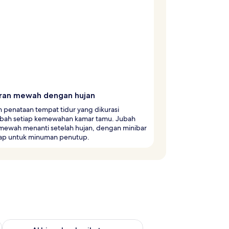
ran mewah dengan hujan
 penataan tempat tidur yang dikurasi
ah setiap kemewahan kamar tamu. Jubah
mewah menanti setelah hujan, dengan minibar
iap untuk minuman penutup.
 ini Agu 14 - Agu 16
Periksa ketersediaan untuk akhir pekan berikutnya Agu 21 - A