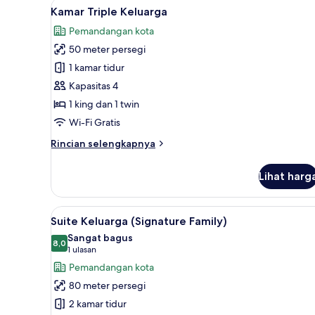
Lihat
Kamar Triple Keluarga | Miniba
Twin
4
Kamar Triple Keluarga
semua
Deluks
Pemandangan kota
(Little
foto
Oasis
50 meter persegi
untuk
Deluxe)
Kamar
1 kamar tidur
Triple
Kapasitas 4
Keluarga
1 king dan 1 twin
Wi-Fi Gratis
Rincian
Rincian selengkapnya
lebih
lanjut
Lihat harg
untuk
Kamar
Triple
Lihat
Minibar, meja kerja, ruang ker
5
Keluarga
Suite Keluarga (Signature Family)
semua
Sangat bagus
foto
8,0
8,0 dari 10
(1
1 ulasan
untuk
ulasan)
Pemandangan kota
Suite
80 meter persegi
Keluarga
2 kamar tidur
(Signature