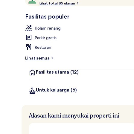
i
Lihat total 85 ulasan
10,
2 kolam rena
n
Disukai
i
Fasilitas populer
tamu
l
a
Kolam renang
i
Parkir gratis
t
e
Restoran
r
b
Lihat semua
a
i
Fasilitas utama
(12)
k
o
l
Untuk keluarga
(6)
e
h
t
Alasan kami menyukai properti ini
r
a
v
e