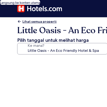
Langsung ke konten utama
Lihat semua properti
Little Oasis - An Eco F
Pilih tanggal untuk melihat harga
Ke mana?
Galeri
foto
untuk
Little
Oasis
-
An