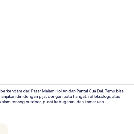
Video proper
it berkendara dari Pasar Malam Hoi An dan Pantai Cua Dai. Tamu bisa
jakan diri dengan pijat dengan batu hangat, refleksologi, atau
 2 kolam renang outdoor, pusat kebugaran, dan kamar uap.
Ruang duduk