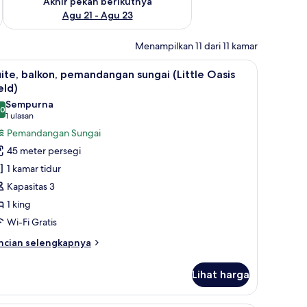
Akhir pekan berikutnya
Agu 21 - Agu 23
Menampilkan 11 dari 11 kamar
edap suara
h laptop, dan kedap suara
ihat
Suite, balkon, pemandangan sungai (Little Oas
7
ite, balkon, pemandangan sungai (Little Oasis
emua
eld)
oto
Sempurna
,0
ntuk
10,0 dari 10
(1
1 ulasan
ite,
ulasan)
Pemandangan Sungai
alkon,
45 meter persegi
emandangan
1 kamar tidur
ungai
Kapasitas 3
ittle
1 king
asis
Wi-Fi Gratis
eld)
ncian
ncian selengkapnya
bih
njut
Lihat harga
tuk
ite,
lkon,