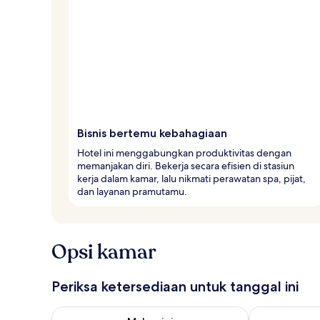
l
e
r
Bisnis bertemu kebahagiaan
Hotel ini menggabungkan produktivitas dengan
memanjakan diri. Bekerja secara efisien di stasiun
kerja dalam kamar, lalu nikmati perawatan spa, pijat,
dan layanan pramutamu.
Opsi kamar
Periksa ketersediaan untuk tanggal ini
Periksa ketersediaan untuk malam ini Agu 8 - Agu 9
Periksa keter