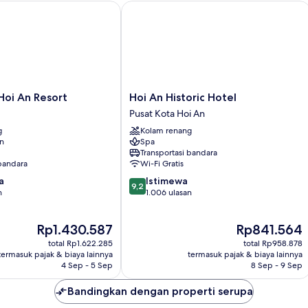
View
i An Resort
Hoi An Historic Hotel
Hoi
Hoi An Resort
Hoi An Historic Hotel
An
Pusat Kota Hoi An
Historic
g
Kolam renang
Hotel
an
Spa
Pusat
Transportasi bandara
Kota
 bandara
Wi-Fi Gratis
Hoi
9.2
a
Istimewa
An
9,2
dari
n
1.006 ulasan
10,
Istimewa,
Harga
Harga
Rp1.430.587
Rp841.564
1.006
sekarang
sekarang
ulasan
total Rp1.622.285
total Rp958.878
Rp1.430.587
Rp841.564
termasuk pajak & biaya lainnya
termasuk pajak & biaya lainnya
4 Sep - 5 Sep
8 Sep - 9 Sep
Bandingkan dengan properti serupa