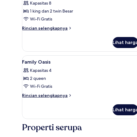
Kapasitas 8
Family)
1 king dan 2 twin Besar
Wi-Fi Gratis
Rincian
Rincian selengkapnya
lebih
lanjut
Lihat harg
untuk
Suite
Keluarga
Lihat
Minibar, meja kerja, ruang ker
4
(Signature
Family Oasis
semua
Family)
Kapasitas 4
foto
2 queen
untuk
Family
Wi-Fi Gratis
Oasis
Rincian
Rincian selengkapnya
lebih
lanjut
Lihat harg
untuk
Family
Oasis
Properti serupa