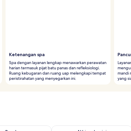
Ketenangan spa
Pancu
Spa dengan layanan lengkap menawarkan perawatan
Layanan
harian termasuk pijat batu panas dan refleksiologi.
mengub
Ruang kebugaran dan ruang uap melengkapi tempat
mandi 
peristirahatan yang menyegarkan ini.
yang s
sediaan untuk besok Agu 9 - Agu 10
Periksa ketersediaan untuk akhir pekan