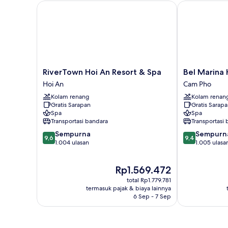
RiverTown Hoi An Resort & Spa
Bel Marina Ho
RiverTown
Bel
RiverTown Hoi An Resort & Spa
Bel Marina 
Hoi
Marina
Hoi An
Cam Pho
An
Hoi
Kolam renang
Kolam renan
Resort
An
Gratis Sarapan
Gratis Sarap
&
Resort
Spa
Spa
Spa
Cam
Transportasi bandara
Transportasi
Hoi
Pho
9.6
9.4
Sempurna
Sempurn
An
9,6
9,4
dari
dari
1.004 ulasan
1.005 ulasa
10,
10,
Sempurna,
Sempurna,
Harga
Rp1.569.472
1.004
1.005
sekarang
ulasan
ulasan
total Rp1.779.781
Rp1.569.472
termasuk pajak & biaya lainnya
6 Sep - 7 Sep