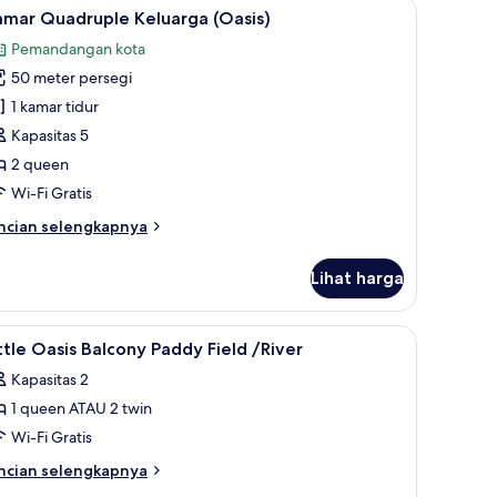
kerja, ruang kerja ramah laptop, dan kedap suara
ihat
Kamar Quadruple Keluarga (Oasis) | Minibar, 
4
emandangan
amar Quadruple Keluarga (Oasis)
emua
ngai
Pemandangan kota
ittle
oto
sis
50 meter persegi
ntuk
eld)
amar
1 kamar tidur
uadruple
Kapasitas 5
eluarga
2 queen
Oasis)
Wi-Fi Gratis
ncian
ncian selengkapnya
bih
njut
Lihat harga
tuk
amar
adruple
ibar, meja kerja, ruang kerja ramah laptop, dan kedap suara
ihat
Minibar, meja kerja, ruang kerja ramah lapto
9
luarga
ttle Oasis Balcony Paddy Field /River
emua
asis)
Kapasitas 2
oto
1 queen ATAU 2 twin
ntuk
ttle
Wi-Fi Gratis
asis
ncian
ncian selengkapnya
alcony
bih