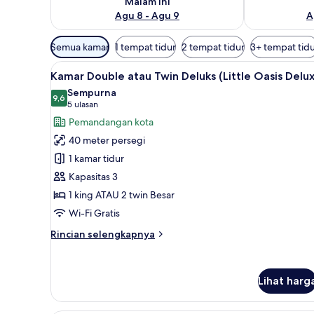
Malam ini
Agu 8 - Agu 9
A
Filter
Semua kamar
1 tempat tidur
2 tempat tidur
3+ tempat tid
tersedia
Lihat
Kamar Double atau Twin Deluks 
untuk
5
Kamar Double atau Twin Deluks (Little Oasis Delu
semua
kamar
Sempurna
foto
9,6
9,6 dari 10
(5
5 ulasan
untuk
ulasan)
Pemandangan kota
Kamar
40 meter persegi
Double
1 kamar tidur
atau
Kapasitas 3
Twin
1 king ATAU 2 twin Besar
Deluks
(Little
Wi-Fi Gratis
Oasis
Rincian
Rincian selengkapnya
Deluxe)
lebih
lanjut
untuk
Lihat harg
Kamar
Double
atau