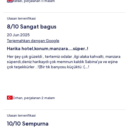
Rafael, perjalanan 11 malam
Ulasan terverifikasi
8/10 Sangat bagus
20 Jun 2025
Terjemahkan dengan Google
Harika hotel,konum,manzara….süper..!
Her şey çok güzeldi , tertemiz odalar ,ilgi alaka kahvaltı, manzara
süperdi,deniz harikaydı çok memnun kaldık Sabina’ya ve eşine
çok teşekkürler ..!(Bir tık banyosu küçüktü :(…!
Orhan, perjalanan 2 malam
Ulasan terverifikasi
10/10 Sempurna