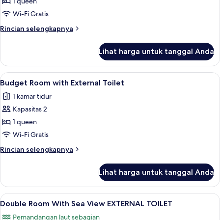
Room
1 queen
with
Wi-Fi Gratis
Balcony
Rincian
Rincian selengkapnya
and
lebih
Sea
lanjut
Lihat harga untuk tanggal Anda
untuk
View
JR
Room
Lihat
Busa memori, minibar, setrika/meja setr
10
with
Budget Room with External Toilet
semua
Balcony
1 kamar tidur
and
foto
Sea
Kapasitas 2
untuk
View
Budget
1 queen
Room
Wi-Fi Gratis
with
Rincian
Rincian selengkapnya
External
lebih
Toilet
lanjut
Lihat harga untuk tanggal Anda
untuk
Budget
Room
Lihat
Busa memori, minibar, setrika/meja setr
11
with
Double Room With Sea View EXTERNAL TOILET
semua
External
Pemandangan laut sebagian
Toilet