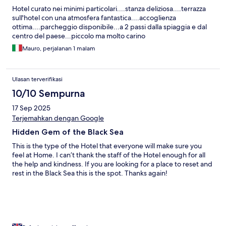
Hotel curato nei minimi particolari....stanza deliziosa....terrazza
sull'hotel con una atmosfera fantastica....accoglienza
ottima....parcheggio disponibile...a 2 passi dalla spiaggia e dal
centro del paese...piccolo ma molto carino
Mauro, perjalanan 1 malam
Ulasan terverifikasi
10/10 Sempurna
17 Sep 2025
Terjemahkan dengan Google
Hidden Gem of the Black Sea
This is the type of the Hotel that everyone will make sure you
feel at Home. I can’t thank the staff of the Hotel enough for all
the help and kindness. If you are looking for a place to reset and
rest in the Black Sea this is the spot. Thanks again!