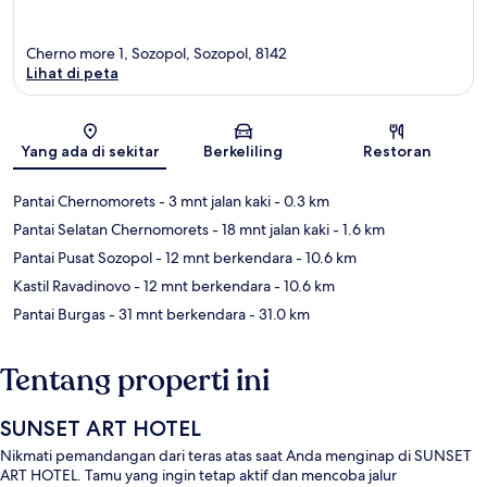
Cherno more 1, Sozopol, Sozopol, 8142
Lihat di peta
Peta
Yang ada di sekitar
Berkeliling
Restoran
Pantai Chernomorets
- 3 mnt jalan kaki
- 0.3 km
Pantai Selatan Chernomorets
- 18 mnt jalan kaki
- 1.6 km
Pantai Pusat Sozopol
- 12 mnt berkendara
- 10.6 km
Kastil Ravadinovo
- 12 mnt berkendara
- 10.6 km
Pantai Burgas
- 31 mnt berkendara
- 31.0 km
Tentang properti ini
SUNSET ART HOTEL
Nikmati pemandangan dari teras atas saat Anda menginap di SUNSET
ART HOTEL. Tamu yang ingin tetap aktif dan mencoba jalur