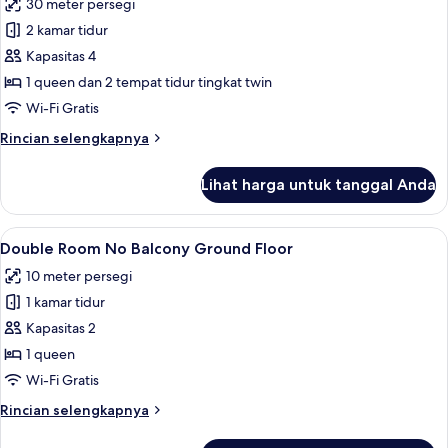
Terrace
30 meter persegi
untuk
Family
2 kamar tidur
Room
Kapasitas 4
with
1 queen dan 2 tempat tidur tingkat twin
Sea
Wi-Fi Gratis
View
Rincian
Rincian selengkapnya
and
lebih
Two
lanjut
Lihat harga untuk tanggal Anda
Rooms
untuk
Family
Room
Lihat
Busa memori, minibar, setrika/meja setr
9
with
Double Room No Balcony Ground Floor
semua
Sea
10 meter persegi
View
foto
and
1 kamar tidur
untuk
Two
Double
Kapasitas 2
Rooms
Room
1 queen
No
Wi-Fi Gratis
Balcony
Rincian
Rincian selengkapnya
Ground
lebih
Floor
lanjut