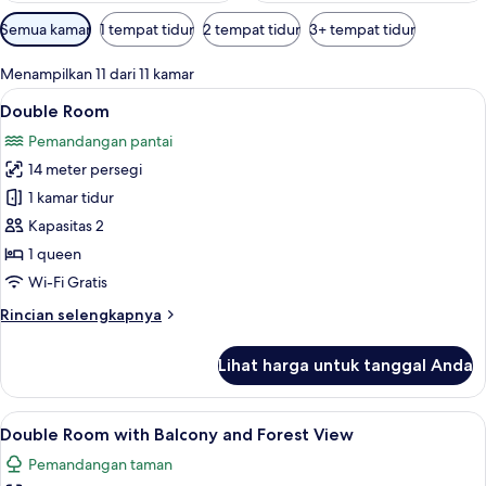
Filter
Semua kamar
1 tempat tidur
2 tempat tidur
3+ tempat tidur
tersedia
untuk
Menampilkan 11 dari 11 kamar
kamar
Lihat
Busa memori, minibar, setrika/meja setr
9
Double Room
semua
Pemandangan pantai
foto
14 meter persegi
untuk
Double
1 kamar tidur
Room
Kapasitas 2
1 queen
Wi-Fi Gratis
Rincian
Rincian selengkapnya
lebih
lanjut
Lihat harga untuk tanggal Anda
untuk
Double
Room
Lihat
Busa memori, minibar, setrika/meja setr
11
Double Room with Balcony and Forest View
semua
Pemandangan taman
foto