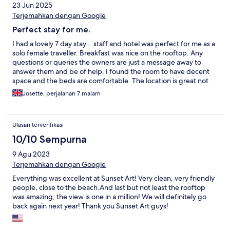
23 Jun 2025
Terjemahkan dengan Google
Perfect stay for me.
I had a lovely 7 day stay... staff and hotel was perfect for me as a
solo female traveller. Breakfast was nice on the rooftop. Any
questions or queries the owners are just a message away to
answer them and be of help. I found the room to have decent
space and the beds are comfortable. The location is great not
far from town and a beach a few feet away.
Josette, perjalanan 7 malam
Ulasan terverifikasi
10/10 Sempurna
9 Agu 2023
Terjemahkan dengan Google
Everything was excellent at Sunset Art! Very clean, very friendly
people, close to the beach.And last but not least the rooftop
was amazing, the view is one in a million! We will definitely go
back again next year! Thank you Sunset Art guys!