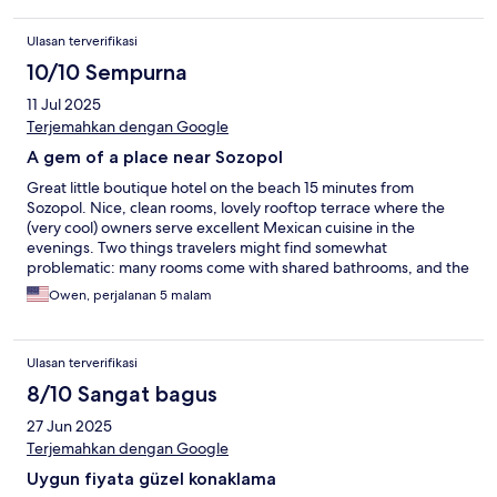
Ulasan terverifikasi
10/10 Sempurna
11 Jul 2025
Terjemahkan dengan Google
A gem of a place near Sozopol
Great little boutique hotel on the beach 15 minutes from
Sozopol. Nice, clean rooms, lovely rooftop terrace where the
(very cool) owners serve excellent Mexican cuisine in the
evenings. Two things travelers might find somewhat
problematic: many rooms come with shared bathrooms, and the
parking is a bit rough. But what the heck, it’s a three minute walk
Owen, perjalanan 5 malam
to a great beach.
Ulasan terverifikasi
8/10 Sangat bagus
27 Jun 2025
Terjemahkan dengan Google
Uygun fiyata güzel konaklama