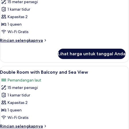
15 meter persegi
untuk
Double
1 kamar tidur
Room
Kapasitas 2
with
1 queen
Balcony
Wi-Fi Gratis
and
Rincian
Rincian selengkapnya
Forest
lebih
View
lanjut
Lihat harga untuk tanggal Anda
untuk
Double
Room
Lihat
Busa memori, minibar, setrika/meja setr
11
with
Double Room with Balcony and Sea View
semua
Balcony
Pemandangan laut
and
foto
Forest
15 meter persegi
untuk
View
Double
1 kamar tidur
Room
Kapasitas 2
with
1 queen
Balcony
Wi-Fi Gratis
and
Rincian
Rincian selengkapnya
Sea