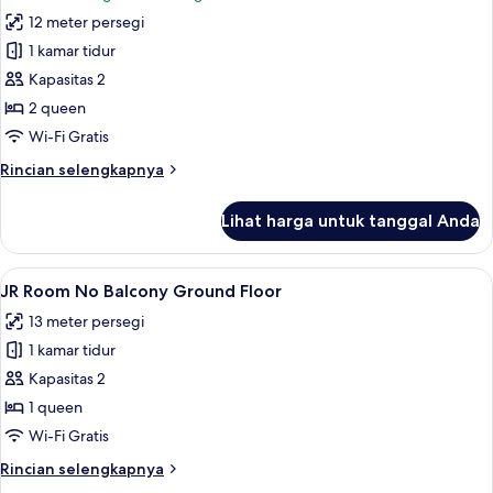
foto
12 meter persegi
untuk
Double
1 kamar tidur
Room
Kapasitas 2
With
2 queen
Sea
Wi-Fi Gratis
View
Rincian
Rincian selengkapnya
EXTERNAL
lebih
TOILET
lanjut
Lihat harga untuk tanggal Anda
untuk
Double
Room
Lihat
Busa memori, minibar, setrika/meja setr
7
With
JR Room No Balcony Ground Floor
semua
Sea
13 meter persegi
View
foto
EXTERNAL
1 kamar tidur
untuk
TOILET
JR
Kapasitas 2
Room
1 queen
No
Wi-Fi Gratis
Balcony
Rincian
Rincian selengkapnya
Ground
lebih