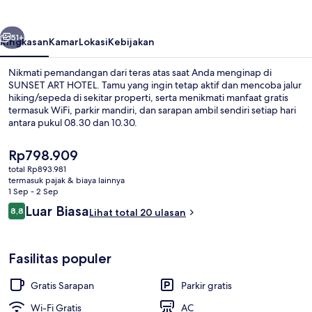
belumnya
Berikutnya
51+
Ringkasan
Kamar
Lokasi
Kebijakan
Nikmati pemandangan dari teras atas saat Anda menginap di
SUNSET ART HOTEL. Tamu yang ingin tetap aktif dan mencoba jalur
hiking/sepeda di sekitar properti, serta menikmati manfaat gratis
termasuk WiFi, parkir mandiri, dan sarapan ambil sendiri setiap hari
antara pukul 08.30 dan 10.30.
Harga
Rp798.909
saat
total Rp893.981
ini
termasuk pajak & biaya lainnya
Teras/patio
Rp798.909
1 Sep - 2 Sep
Ulasan
Luar Biasa
8,8
Lihat total 20 ulasan
8,8 dari 10
Fasilitas populer
Gratis Sarapan
Parkir gratis
Wi-Fi Gratis
AC