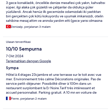
3 gece konakladık, öncelikle denize mesafesi çok yakın, kahvaltısı
süper, ilgi alaka çok güzeldi ve çalışanlar da oldukça güler
yüzlülerdi. Ancak henüz ilk gecemizde odamızdaki iki yastıktan
biri gerçekten çok kötü kokuyordu ve uyumak imkansızdı, otelin
sahibine mesaj attım ve anında yardım etti (gece yarısı olmasına
rağmen). Uygun fiyata denize bu kadar yakın olmak, çok güzel
Denizalp, perjalanan 3 malam
kahvaltı ve ilgi gayet yeterli şeyler. Bu yaz tekrar konaklamayı
planladığım bir yer.
Ulasan terverifikasi
10/10 Sempurna
7 Okt 2024
Terjemahkan dengan Google
Sympa
Hôtel à 4 étages 23cjambre et une terrasse sur le toit avec vue
mer. Environnement très calme Décorations originales. Pas de
service petit-déjeuner. Possibilité dîner à 100m dans un
restaurant surplombant la Er Noire.Tarif très intéressant et
accueil personnalisé. Parking gratuit. A 10 mn en voiture de
Sozopol.
Pierre, perjalanan 2 malam