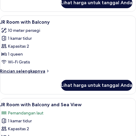
Lihat harga untuk tanggal Anda
untuk
Double
Room
Lihat
Busa memori, minibar, setrika/meja setr
8
No
JR Room with Balcony
semua
Balcony
10 meter persegi
Ground
foto
Floor
1 kamar tidur
untuk
JR
Kapasitas 2
Room
1 queen
with
Wi-Fi Gratis
Balcony
Rincian
Rincian selengkapnya
lebih
lanjut
Lihat harga untuk tanggal Anda
untuk
JR
Room
Lihat
Busa memori, minibar, setrika/meja setr
10
with
JR Room with Balcony and Sea View
semua
Balcony
Pemandangan laut
foto
1 kamar tidur
untuk
JR
Kapasitas 2