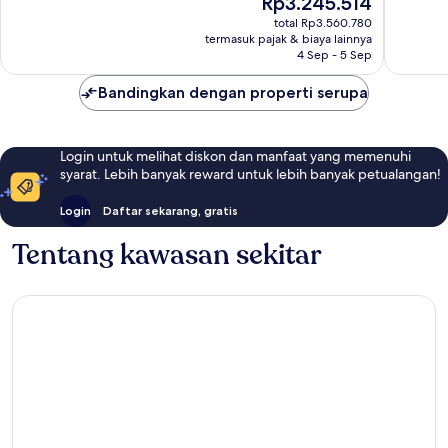
Rp3.245.514
2
sekarang
total Rp3.560.780
ulasan
Rp3.245.514
termasuk pajak & biaya lainnya
4 Sep - 5 Sep
Bandingkan dengan properti serupa
Login untuk melihat diskon dan manfaat yang memenuhi
syarat. Lebih banyak reward untuk lebih banyak petualangan!
Login
Daftar sekarang, gratis
Tentang kawasan sekitar