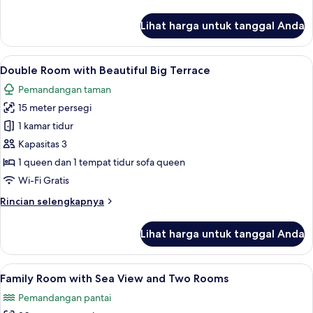
lebih
View
lanjut
Lihat harga untuk tanggal Anda
untuk
Double
Room
Lihat
Busa memori, minibar, setrika/meja setr
10
with
Double Room with Beautiful Big Terrace
semua
Balcony
Pemandangan taman
and
foto
Sea
15 meter persegi
untuk
View
Double
1 kamar tidur
Room
Kapasitas 3
with
1 queen dan 1 tempat tidur sofa queen
Beautiful
Wi-Fi Gratis
Big
Rincian
Rincian selengkapnya
Terrace
lebih
lanjut
Lihat harga untuk tanggal Anda
untuk
Double
Room
Lihat
Busa memori, minibar, setrika/meja setr
12
with
Family Room with Sea View and Two Rooms
semua
Beautiful
Pemandangan pantai
Big
foto