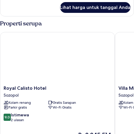
Floor
lanjut
Lihat harga untuk tanggal Anda
untuk
JR
Room
Properti serupa
No
Balcony
Royal Calisto Hotel
Villa Mia
Ground
Floor
Royal
Villa
Royal Calisto Hotel
Villa M
Calisto
Mia
Sozopol
Sozopol
Hotel
Sozopol
Kolam renang
Gratis Sarapan
Kolam
Sozopol
Parkir gratis
Wi-Fi Gratis
Wi-Fi 
9.0
Istimewa
9,0
dari
2 ulasan
10,
Istimewa,
Harga