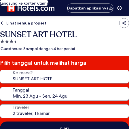
Langsung ke konten utama
Dapatkan aplikasinya
Lihat semua properti
SUNSET ART HOTEL
Properti
bintang
Guesthouse Sozopol dengan 4 bar pantai
3.5
Pilih tanggal untuk melihat harga
Ke mana?
Tanggal
Traveler
Cari