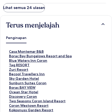
Lihat semua 24 ulasan
Terus menjelajah
Penginapan
T
Casa Montemar B&B
a
T
Borac Bay Bungalows Resort and Spa
u
a
T
Blue Waters Inn Coron
t
u
a
T
Tag RESORT
a
t
u
a
T
Zuri Resort
n
a
t
u
a
T
Becool Travellers Inn
S
n
a
t
u
a
T
Sky Garden Hotel
t
S
n
a
t
u
a
T
Sunburn Suites Coron
a
t
S
n
a
t
u
a
T
Borac BAY VIEW
n
a
t
S
n
a
t
u
a
T
Ocean Star Hotel
d
n
a
t
S
n
a
t
u
a
T
Discovery Coron
a
d
n
a
t
S
n
a
t
u
a
T
Two Seasons Coron Island Resort
r
a
d
n
a
t
S
n
a
t
u
a
T
Coron Westown Resort
u
r
a
d
n
a
t
S
n
a
t
u
a
T
Kokosnuss Garden Resort