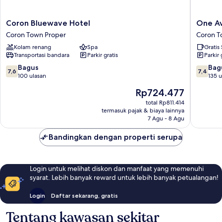
Coron
One
Coron Bluewave Hotel
One Av
Bluewave
Averee
Coron Town Proper
Coron T
Hotel
Bay
Kolam renang
Spa
Gratis
Coron
Hotel
Transportasi bandara
Parkir gratis
Parkir 
Town
Coron
Proper
Town
7.6
7.4
Bagus
Bag
7,6
7,4
Proper
dari
dari
100 ulasan
135 u
10,
10,
Harga
Rp724.477
Bagus,
Bagus,
sekarang
100
135
total Rp811.414
Rp724.477
termasuk pajak & biaya lainnya
ulasan
ulasan
7 Agu - 8 Agu
Bandingkan dengan properti serupa
Login untuk melihat diskon dan manfaat yang memenuhi
syarat. Lebih banyak reward untuk lebih banyak petualangan!
Login
Daftar sekarang, gratis
Tentang kawasan sekitar