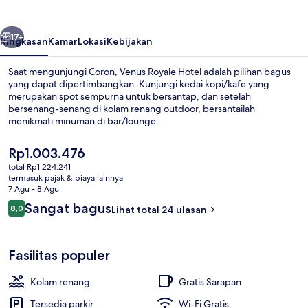
belumnya
Berikutnya
17+
Ringkasan
Kamar
Lokasi
Kebijakan
Saat mengunjungi Coron, Venus Royale Hotel adalah pilihan bagus
yang dapat dipertimbangkan. Kunjungi kedai kopi/kafe yang
merupakan spot sempurna untuk bersantap, dan setelah
bersenang-senang di kolam renang outdoor, bersantailah
menikmati minuman di bar/lounge.
Harga
Rp1.003.476
saat
total Rp1.224.241
ini
termasuk pajak & biaya lainnya
Sudah termasuk sarapan prasmanan se
Rp1.003.476
7 Agu - 8 Agu
Ulasan
Sangat bagus
8,0
Lihat total 24 ulasan
8,0 dari 10
Fasilitas populer
Kolam renang
Gratis Sarapan
Tersedia parkir
Wi-Fi Gratis