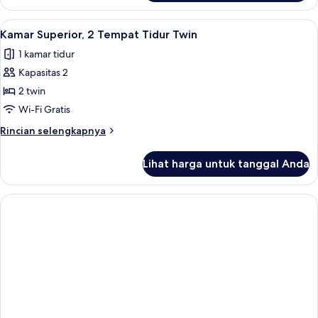
Kamar
Superior
Lihat
Kamar Superior, 2 Tempat Tidur Twin | 
2
Kamar Superior, 2 Tempat Tidur Twin
semua
1 kamar tidur
foto
Kapasitas 2
untuk
Kamar
2 twin
Superior,
Wi-Fi Gratis
2
Rincian
Rincian selengkapnya
Tempat
lebih
Tidur
lanjut
Lihat harga untuk tanggal Anda
untuk
Twin
Kamar
Superior,
2
Tempat
Tidur
Twin