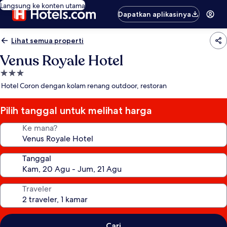
Langsung ke konten utama
Dapatkan aplikasinya
Lihat semua properti
Venus Royale Hotel
Properti
bintang
Hotel Coron dengan kolam renang outdoor, restoran
3.0
Pilih tanggal untuk melihat harga
Ke mana?
Tanggal
Traveler
Cari