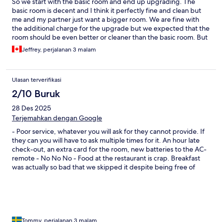
So we start with the basic room and end up upgrading. The
basic room is decent and I think it perfectly fine and clean but
me and my partner just want a bigger room. We are fine with
the additional charge for the upgrade but we expected that the
room should be even better or cleaner than the basic room. But
on the second day I found bugs in the room. I guess they didn’t
Jeffrey, perjalanan 3 malam
get a chance to clean it before just giving us the room.
Ulasan terverifikasi
2/10 Buruk
28 Des 2025
Terjemahkan dengan Google
- Poor service, whatever you will ask for they cannot provide. If
they can you will have to ask multiple times for it. An hour late
check-out, an extra card for the room, new batteries to the AC-
remote - No No No - Food at the restaurant is crap. Breakfast
was actually so bad that we skipped it despite being free of
charge and ate it in the town instead. - Room is not what you see
in the pictures when you book. Our "Balcony" was om the
bottom floor and literally the only thing you could see from it
was the neighbours white moldy wall 2-3 meters away. Being
wi5hout any sunlight at all it was also a Mosquito paradise,
making it completely impossible to stay our there. The
Tommy, perjalanan 3 malam