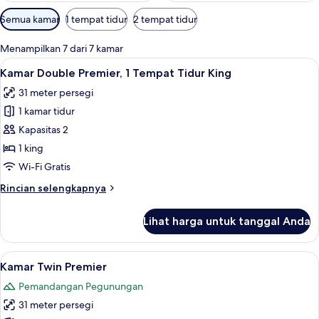
Filter
Semua kamar
1 tempat tidur
2 tempat tidur
tersedia
untuk
Menampilkan 7 dari 7 kamar
kamar
Lihat
Kamar Double Premier, 1 Tempat Tidur K
2
Kamar Double Premier, 1 Tempat Tidur King
semua
31 meter persegi
foto
1 kamar tidur
untuk
Kamar
Kapasitas 2
Double
1 king
Premier,
Wi-Fi Gratis
1
Rincian
Rincian selengkapnya
Tempat
lebih
Tidur
lanjut
Lihat harga untuk tanggal Anda
untuk
King
Kamar
Double
Lihat
Kamar Twin Premier | Ruang kerja ramah
2
Premier,
Kamar Twin Premier
semua
1
Pemandangan Pegunungan
Tempat
foto
Tidur
31 meter persegi
untuk
King