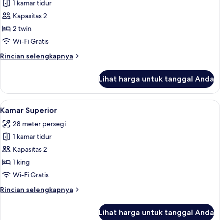
Kamar
1 kamar tidur
Twin
Kapasitas 2
Premier
2 twin
Wi-Fi Gratis
Rincian
Rincian selengkapnya
lebih
lanjut
Lihat harga untuk tanggal Anda
untuk
Kamar
Twin
Lihat
Kamar Superior | Ruang kerja ramah lap
2
Premier
Kamar Superior
semua
28 meter persegi
foto
1 kamar tidur
untuk
Kamar
Kapasitas 2
Superior
1 king
Wi-Fi Gratis
Rincian
Rincian selengkapnya
lebih
lanjut
Lihat harga untuk tanggal Anda
untuk