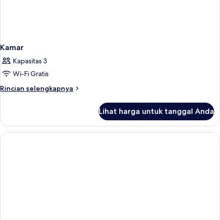
Kamar
Kapasitas 3
Wi-Fi Gratis
Rincian
Rincian selengkapnya
lebih
lanjut
Lihat harga untuk tanggal Anda
untuk
Kamar