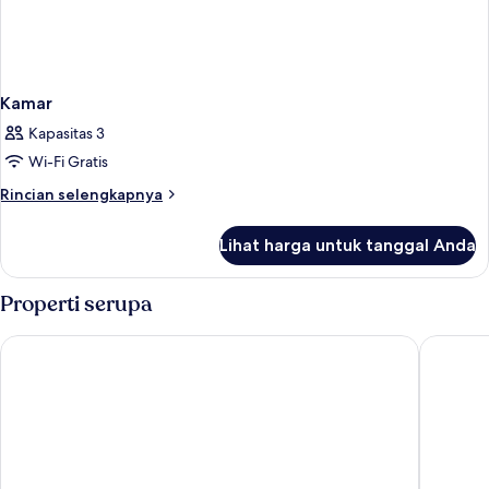
Kamar
Kapasitas 3
Wi-Fi Gratis
Rincian
Rincian selengkapnya
lebih
lanjut
Lihat harga untuk tanggal Anda
untuk
Kamar
Properti serupa
Coron Bluewave Hotel
One Aver