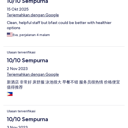
10/10 Sempurna
15 Okt 2025
Terjemahkan dengan Google
Clean, helpful staff but bfast could be better with healthier
options
Eva, perjalanan 4 malam
Ulasan terverifikasi
10/10 Sempurna
2 Nov 2023
Terjemahkan dengan Google
新酒店 非常好 床舒服 泳池很大 早餐不错 服务员很热情 价格便宜
值得推荐
Ulasan terverifikasi
10/10 Sempurna
3 Nov 2023