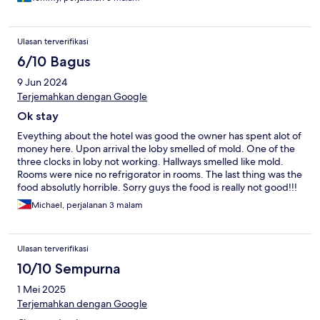
housekeeper also let them in during cleaning, so the entire was
also filled with mosquitos. In the bathroom a part of the wall was
filled with plaster bagworms. The drain in the shower barely
Ulasan terverifikasi
worked and flooded the bathroom. - We woke up around 7 am
6/10 Bagus
every morning against our woll because of the neighbours and
their kids playing indians and cowboys in the hallway for hours.
9 Jun 2024
Do yourself a service and just stay away from this hotel.
Terjemahkan dengan Google
Ok stay
Eveything about the hotel was good the owner has spent alot of
money here. Upon arrival the loby smelled of mold. One of the
three clocks in loby not working. Hallways smelled like mold.
Rooms were nice no refrigorator in rooms. The last thing was the
food absolutly horrible. Sorry guys the food is really not good!!!
Steak sandwich on menu said us beef. It is not horrible taste no
Michael, perjalanan 3 malam
seasoning bread should be griddled. Just typical philippiens
cooking no flair at all. Breakfast buffet no bacon (personal
favoite). Attention to detail is lacking here over the whole
Ulasan terverifikasi
property. I know you probably get alot of comments from
people who dont really know. I was an excutive chef in the US
10/10 Sempurna
for 50 years i worked in all 4 and 5 star hotels and resorts. So i
1 Mei 2025
see the little things. Your hotel ha a potential but staff need
training and need to open there eyes. Good luck.
Terjemahkan dengan Google