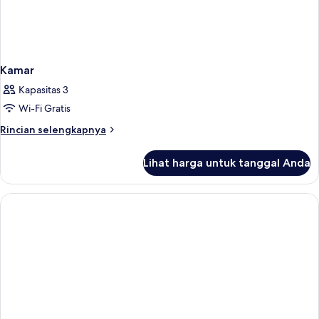
Kamar
Kapasitas 3
Wi-Fi Gratis
Rincian
Rincian selengkapnya
lebih
lanjut
Lihat harga untuk tanggal Anda
untuk
Kamar