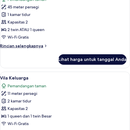
Superior
foto
45 meter persegi
untuk
Kamar
1 kamar tidur
Double
Kapasitas 2
atau
2 twin ATAU 1 queen
Twin
Wi-Fi Gratis
Deluks
Rincian
Rincian selengkapnya
lebih
lanjut
Lihat harga untuk tanggal Anda
untuk
Kamar
Double
Lihat
Vila Keluarga | Meja kerja, ruang kerj
2
atau
Vila Keluarga
semua
Twin
Pemandangan taman
Deluks
foto
11 meter persegi
untuk
Vila
2 kamar tidur
Keluarga
Kapasitas 2
1 queen dan 1 twin Besar
Wi-Fi Gratis