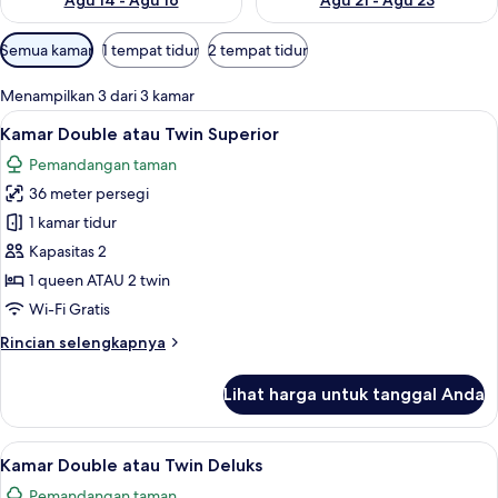
Agu 14 - Agu 16
Agu 21 - Agu 23
Filter
Semua kamar
1 tempat tidur
2 tempat tidur
tersedia
untuk
Menampilkan 3 dari 3 kamar
kamar
Lihat
Kamar Double atau Twin Superior | Mej
6
Kamar Double atau Twin Superior
semua
Pemandangan taman
foto
36 meter persegi
untuk
Kamar
1 kamar tidur
Double
Kapasitas 2
atau
1 queen ATAU 2 twin
Twin
Wi-Fi Gratis
Superior
Rincian
Rincian selengkapnya
lebih
lanjut
Lihat harga untuk tanggal Anda
untuk
Kamar
Double
Lihat
Kamar Double atau Twin Deluks | Meja 
6
atau
Kamar Double atau Twin Deluks
semua
Twin
Pemandangan taman