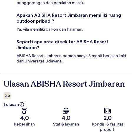
penggorengan dan peralatan masak.
Apakah ABISHA Resort Jimbaran memiliki ruang
outdoor pribadi?
Ya, vila memiliki balkon dan halaman.
Seperti apa area di sekitar ABISHA Resort
Jimbaran?
ABISHA Resort Jimbaran berada hanya 3 menit berjalan kaki
dari Universitas Udayana.
Ulasan ABISHA Resort Jimbaran
Ulasan
2,0
1 ulasan
4,0
4,0
2,0
Kebersihan
Staf & layanan
Kondisi & fasilitas
properti