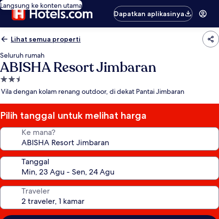
Langsung ke konten utama
Dapatkan aplikasinya
Lihat semua properti
Seluruh rumah
ABISHA Resort Jimbaran
Properti
bintang
Vila dengan kolam renang outdoor, di dekat Pantai Jimbaran
2.5
Pilih tanggal untuk melihat harga
Ke mana?
Tanggal
Traveler