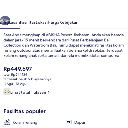
belumnya
Berikutnya
16+
Ringkasan
Fasilitas
Lokasi
Harga
Kebijakan
Saat Anda menginap di ABISHA Resort Jimbaran, Anda akan berada
dalam jarak 15 menit berkendara dari Pusat Perbelanjaan Bali
Collection dan Waterbom Bali. Tamu dapat menikmati fasilitas kolam
renang outdoor atau memanfaatkan bersnorkel di sekitar. Terdapat
kolam renang anak serta taman, dan vila memiliki detail sempurna
dengan shower rainfall dan jubah mandi.
Harga
Rp449.697
saat
total Rp544.134
ini
termasuk pajak & biaya lainnya
Kolam renang outdoor
Rp449.697
11 Agu - 12 Agu
Ulasan
2,0
Lihat total 1 ulasan
2,0 dari 10
Fasilitas populer
Kolam renang
Dapur