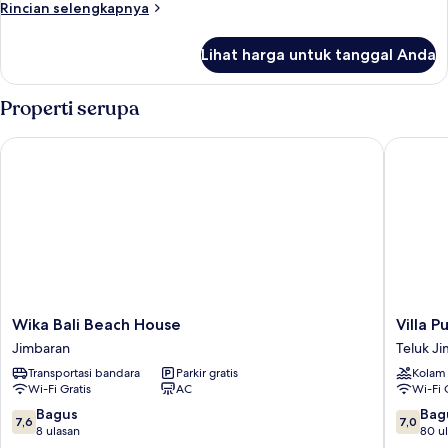
Rincian
Rincian selengkapnya
lebih
lanjut
Lihat harga untuk tanggal Anda
untuk
Vila
Keluarga
Properti serupa
Wika Bali Beach House
Villa Pu
Wika
Villa
Wika Bali Beach House
Villa 
Bali
Puri
Jimbaran
Teluk J
Beach
Royan
Transportasi bandara
Parkir gratis
Kolam
House
Jimbara
Wi-Fi Gratis
AC
Wi-Fi 
Jimbaran
Teluk
Jimbara
7.6
7.0
Bagus
Bag
7,6
7,0
dari
dari
8 ulasan
80 u