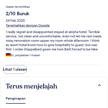
Ulasan
Ulasan terverifikasi
2/10 Buruk
24 Feb 2025
Terjemahkan dengan Google
I really regret and disappointed stayed at abisha hotel. Terrible
service, not clean and unconfortable, even not let me rest made
noisy renovation room upper my room whole afternoon. I think
as resort hotel know how to give hospitality to guest, but was
Not. I order Doppelbed given me twin Bett forced to be fake
double bed. I can not give recommend to stay to this hotel,
Eri, perjalanan 1 malam
even for domestic guest. So unbelievable terrible.
Lihat 1 ulasan
Terus menjelajah
Penginapan