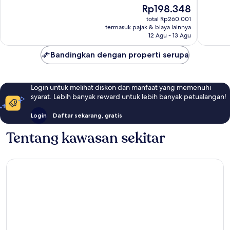
10,
10,
Harga
Rp198.348
Bagus,
Bagus,
sekarang
8
80
total Rp260.001
Rp198.348
termasuk pajak & biaya lainnya
ulasan
ulasan
12 Agu - 13 Agu
Bandingkan dengan properti serupa
Login untuk melihat diskon dan manfaat yang memenuhi
syarat. Lebih banyak reward untuk lebih banyak petualangan!
Login
Daftar sekarang, gratis
Tentang kawasan sekitar