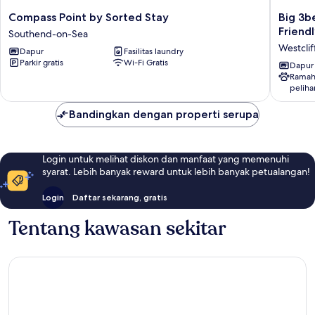
Compass
Big
Compass Point by Sorted Stay
Big 3b
Point
3bed
Friendl
Southend-on-Sea
by
2bath
Westcli
Dapur
Fasilitas laundry
Sorted
House
Parkir gratis
Wi-Fi Gratis
Stay
Tropical
Dapur
Ramah
Southend-
Oasis
peliha
on-
Pet
Sea
Friendly
Bandingkan dengan properti serupa
Westclif
on-
Sea
Login untuk melihat diskon dan manfaat yang memenuhi
syarat. Lebih banyak reward untuk lebih banyak petualangan!
Login
Daftar sekarang, gratis
Tentang kawasan sekitar