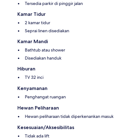
Tersedia parkir di pinggir jalan
Kamar Tidur
2 kamar tidur
Seprai linen disediakan
Kamar Mandi
Bathtub atau shower
Disediakan handuk
Hiburan
TV 32 inci
Kenyamanan
Penghangat ruangan
Hewan Peliharaan
Hewan peliharaan tidak diperkenankan masuk
Kesesuaian/Aksesibilitas
Tidak ada lift