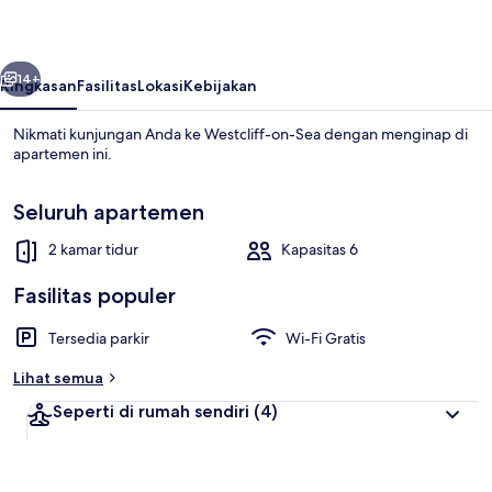
belumnya
Berikutnya
14+
Ringkasan
Fasilitas
Lokasi
Kebijakan
Nikmati kunjungan Anda ke Westcliff-on-Sea dengan menginap di
apartemen ini.
Seluruh apartemen
2 kamar tidur
Kapasitas 6
Fasilitas populer
2 kamar tidur, Wi-Fi gratis, dan seprai 
Tersedia parkir
Wi-Fi Gratis
Lihat semua
Seperti di rumah sendiri
(4)