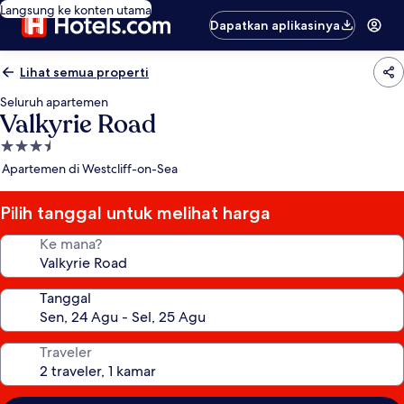
Langsung ke konten utama
Dapatkan aplikasinya
Lihat semua properti
Seluruh apartemen
Valkyrie Road
Properti
bintang
Apartemen di Westcliff-on-Sea
3.5
Pilih tanggal untuk melihat harga
Ke mana?
Tanggal
Traveler