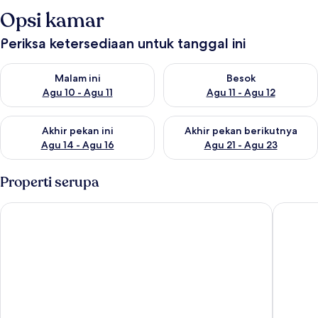
Opsi kamar
Periksa ketersediaan untuk tanggal ini
Periksa ketersediaan untuk malam ini Agu 10 - Agu 11
Periksa ketersediaan untuk be
Malam ini
Besok
Agu 10 - Agu 11
Agu 11 - Agu 12
Periksa ketersediaan untuk akhir pekan ini Agu 14 - Agu 16
Periksa ketersediaan untuk ak
Akhir pekan ini
Akhir pekan berikutnya
Agu 14 - Agu 16
Agu 21 - Agu 23
Properti serupa
Compass Point by Sorted Stay
Big 3bed