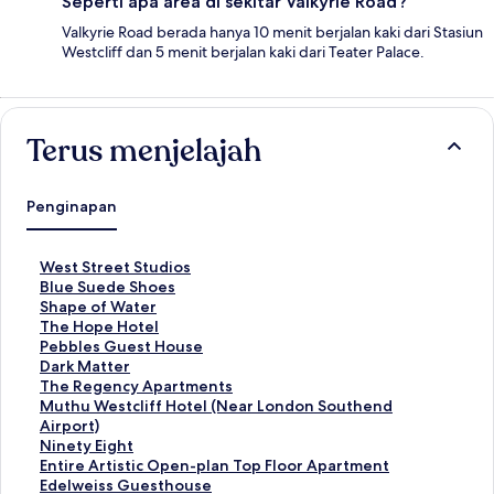
Seperti apa area di sekitar Valkyrie Road?
Valkyrie Road berada hanya 10 menit berjalan kaki dari Stasiun
Westcliff dan 5 menit berjalan kaki dari Teater Palace.
Terus menjelajah
Penginapan
T
West Street Studios
a
T
Blue Suede Shoes
u
a
T
Shape of Water
t
u
a
T
The Hope Hotel
a
t
u
a
T
Pebbles Guest House
n
a
t
u
a
T
Dark Matter
S
n
a
t
u
a
T
The Regency Apartments
t
S
n
a
t
u
a
T
Muthu Westcliff Hotel (Near London Southend
a
t
S
n
a
t
u
a
Airport)
n
a
t
S
n
a
t
u
T
Ninety Eight
d
n
a
t
S
n
a
t
a
T
Entire Artistic Open-plan Top Floor Apartment
a
d
n
a
t
S
n
a
u
a
T
Edelweiss Guesthouse