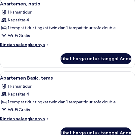
Lihat
8
Apartemen, patio
semua
1 kamar tidur
foto
Kapasitas 4
untuk
Apartemen,
1 tempat tidur tingkat twin dan 1 tempat tidur sofa double
patio
Wi-Fi Gratis
Rincian
Rincian selengkapnya
lebih
lanjut
Lihat harga untuk tanggal Anda
untuk
Apartemen,
patio
Lihat
Apartemen Basic, teras | Pemandang
10
Apartemen Basic, teras
semua
1 kamar tidur
foto
Kapasitas 4
untuk
Apartemen
1 tempat tidur tingkat twin dan 1 tempat tidur sofa double
Basic,
Wi-Fi Gratis
teras
Rincian
Rincian selengkapnya
lebih
lanjut
Lihat harga untuk tanggal Anda
untuk