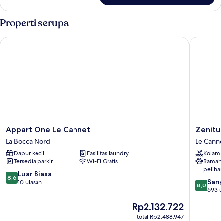
Apartemen
Basic,
Properti serupa
teras
Appart One Le Cannet
Zenitude
Appart
Zenitud
Appart One Le Cannet
Zenitu
One
Hôtel-
La Bocca Nord
Le Cann
Le
Résiden
Dapur kecil
Fasilitas laundry
Kolam
Cannet
Le
Tersedia parkir
Wi-Fi Gratis
Ramah
La
Cannet
peliha
Bocca
Le
8.6
Luar Biasa
8,6
8.0
Nord
Cannet
San
dari
10 ulasan
8,0
dari
693 
10,
10,
Luar
Harga
Rp2.132.722
Sangat
Biasa,
sekarang
Baik,
total Rp2.488.947
10