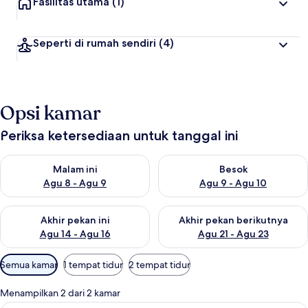
Fasilitas utama
(1)
Seperti di rumah sendiri
(4)
Opsi kamar
Periksa ketersediaan untuk tanggal ini
Periksa ketersediaan untuk malam ini Agu 8 - Agu 9
Periksa ketersediaan untuk be
Malam ini
Besok
Agu 8 - Agu 9
Agu 9 - Agu 10
Periksa ketersediaan untuk akhir pekan ini Agu 14 - Agu 16
Periksa ketersediaan untuk ak
Akhir pekan ini
Akhir pekan berikutnya
Agu 14 - Agu 16
Agu 21 - Agu 23
Filter
Semua kamar
1 tempat tidur
2 tempat tidur
tersedia
untuk
Menampilkan 2 dari 2 kamar
kamar
Smart TV 80-cm dengan saluran TV dig