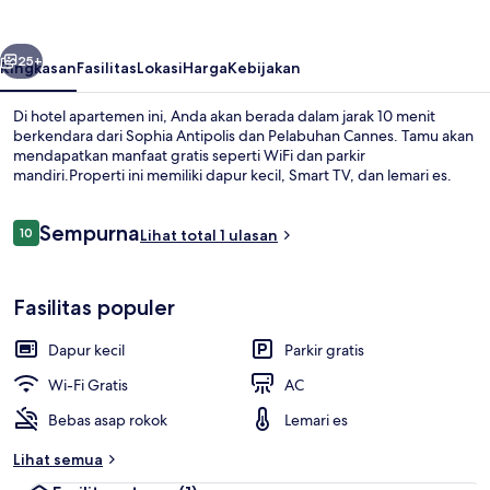
belumnya
Berikutnya
25+
Ringkasan
Fasilitas
Lokasi
Harga
Kebijakan
Di hotel apartemen ini, Anda akan berada dalam jarak 10 menit
berkendara dari Sophia Antipolis dan Pelabuhan Cannes. Tamu akan
mendapatkan manfaat gratis seperti WiFi dan parkir
mandiri.Properti ini memiliki dapur kecil, Smart TV, dan lemari es.
Ulasan
Sempurna
10
Lihat total 1 ulasan
10 dari 10
Bagian depan properti - sore/malam
Fasilitas populer
Dapur kecil
Parkir gratis
Wi-Fi Gratis
AC
Bebas asap rokok
Lemari es
Lihat semua