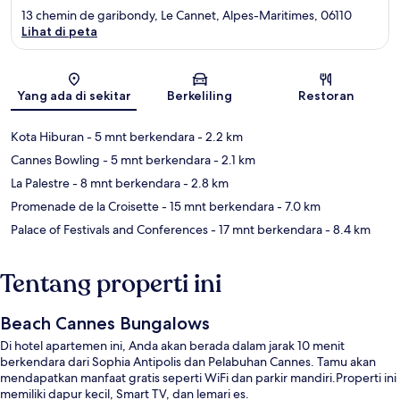
13 chemin de garibondy, Le Cannet, Alpes-Maritimes, 06110
Lihat di peta
Peta
Yang ada di sekitar
Berkeliling
Restoran
Kota Hiburan
- 5 mnt berkendara
- 2.2 km
Cannes Bowling
- 5 mnt berkendara
- 2.1 km
La Palestre
- 8 mnt berkendara
- 2.8 km
Promenade de la Croisette
- 15 mnt berkendara
- 7.0 km
Palace of Festivals and Conferences
- 17 mnt berkendara
- 8.4 km
Tentang properti ini
Beach Cannes Bungalows
Di hotel apartemen ini, Anda akan berada dalam jarak 10 menit
berkendara dari Sophia Antipolis dan Pelabuhan Cannes. Tamu akan
mendapatkan manfaat gratis seperti WiFi dan parkir mandiri.Properti ini
memiliki dapur kecil, Smart TV, dan lemari es.