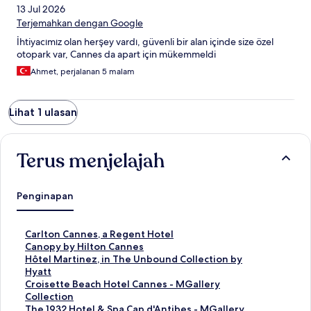
13 Jul 2026
Terjemahkan dengan Google
İhtiyacımız olan herşey vardı, güvenli bir alan içinde size özel
otopark var, Cannes da apart için mükemmeldi
Ahmet, perjalanan 5 malam
Lihat 1 ulasan
Terus menjelajah
Penginapan
T
Carlton Cannes, a Regent Hotel
a
T
Canopy by Hilton Cannes
u
a
T
Hôtel Martinez, in The Unbound Collection by
t
u
a
Hyatt
a
t
u
T
Croisette Beach Hotel Cannes - MGallery
n
a
t
a
Collection
S
n
a
u
T
The 1932 Hotel & Spa Cap d'Antibes - MGallery