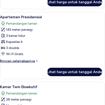
Lihat harga untuk tanggal Anda
untuk
Kamar
Double
Lihat
Apartemen Presidensial | Minibar, meja 
10
Deluks
Apartemen Presidensial
semua
Pemandangan taman
foto
143 meter persegi
untuk
Apartemen
3 kamar tidur
Presidensial
Kapasitas 6
3 double
Wi-Fi Gratis
Rincian
Rincian selengkapnya
lebih
lanjut
Lihat harga untuk tanggal Anda
untuk
Apartemen
Presidensial
Lihat
Kamar Twin Eksekutif | Minibar, meja ke
3
Kamar Twin Eksekutif
semua
Pemandangan taman
foto
28 meter persegi
untuk