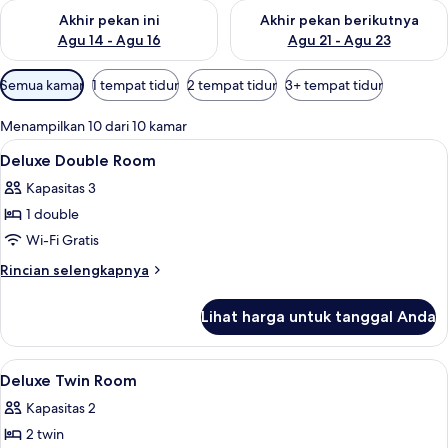
Periksa ketersediaan untuk akhir pekan ini Agu 14 - Agu 16
Periksa ketersediaan untuk ak
Akhir pekan ini
Akhir pekan berikutnya
Agu 14 - Agu 16
Agu 21 - Agu 23
Filter
Semua kamar
1 tempat tidur
2 tempat tidur
3+ tempat tidur
tersedia
untuk
Menampilkan 10 dari 10 kamar
kamar
Lihat
Minibar, meja kerja, setrika/meja setrik
7
Deluxe Double Room
semua
Kapasitas 3
foto
1 double
untuk
Deluxe
Wi-Fi Gratis
Double
Rincian
Rincian selengkapnya
Room
lebih
lanjut
Lihat harga untuk tanggal Anda
untuk
Deluxe
Double
Lihat
Minibar, meja kerja, setrika/meja setrik
6
Room
Deluxe Twin Room
semua
Kapasitas 2
foto
2 twin
untuk