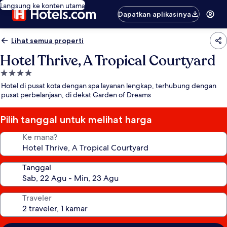
Langsung ke konten utama
Dapatkan aplikasinya
Lihat semua properti
Hotel Thrive, A Tropical Courtyard
Properti
bintang
Hotel di pusat kota dengan spa layanan lengkap, terhubung dengan
4.0
pusat perbelanjaan, di dekat Garden of Dreams
Pilih tanggal untuk melihat harga
Ke mana?
Tanggal
Traveler