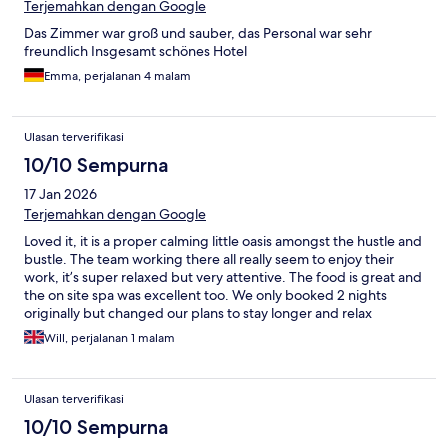
Terjemahkan dengan Google
Das Zimmer war groß und sauber, das Personal war sehr
freundlich Insgesamt schönes Hotel
Emma, perjalanan 4 malam
Ulasan terverifikasi
10/10 Sempurna
17 Jan 2026
Terjemahkan dengan Google
Loved it, it is a proper calming little oasis amongst the hustle and
bustle. The team working there all really seem to enjoy their
work, it’s super relaxed but very attentive. The food is great and
the on site spa was excellent too. We only booked 2 nights
originally but changed our plans to stay longer and relax
Will, perjalanan 1 malam
Ulasan terverifikasi
10/10 Sempurna