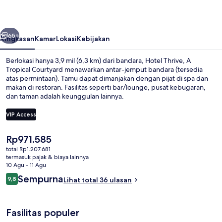
Tropical
Courtyard
belumnya
Berikutnya
65+
Ringkasan
Kamar
Lokasi
Kebijakan
Berlokasi hanya 3,9 mil (6,3 km) dari bandara, Hotel Thrive, A
Tropical Courtyard menawarkan antar-jemput bandara (tersedia
atas permintaan). Tamu dapat dimanjakan dengan pijat di spa dan
makan di restoran. Fasilitas seperti bar/lounge, pusat kebugaran,
dan taman adalah keunggulan lainnya.
VIP Access
Harga
Rp971.585
Eksterior
saat
total Rp1.207.681
ini
termasuk pajak & biaya lainnya
Rp971.585
10 Agu - 11 Agu
Ulasan
Sempurna
9,8
Lihat total 36 ulasan
9,8 dari 10
Fasilitas populer