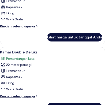
Kamar
1 kamar tidur
Double
Kapasitas 2
Eksekutif
1 king
Wi-Fi Gratis
Rincian
Rincian selengkapnya
lebih
lanjut
Lihat harga untuk tanggal Anda
untuk
Kamar
Double
Lihat
Kamar Double Deluks | Minibar, meja ker
6
Eksekutif
Kamar Double Deluks
semua
Pemandangan kota
foto
22 meter persegi
untuk
Kamar
1 kamar tidur
Double
Kapasitas 2
Deluks
1 king
Wi-Fi Gratis
Rincian
Rincian selengkapnya
lebih
lanjut