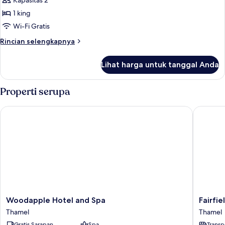
Kapasitas 2
Junior
1 king
Wi-Fi Gratis
Rincian
Rincian selengkapnya
lebih
lanjut
Lihat harga untuk tanggal Anda
untuk
Studio
Suite
Properti serupa
Junior
Woodapple Hotel and Spa
Fairfiel
Woodapple
Fairfield
Woodapple Hotel and Spa
Fairfi
Hotel
by
Thamel
Thamel
and
Marriot
Gratis Sarapan
Spa
Transp