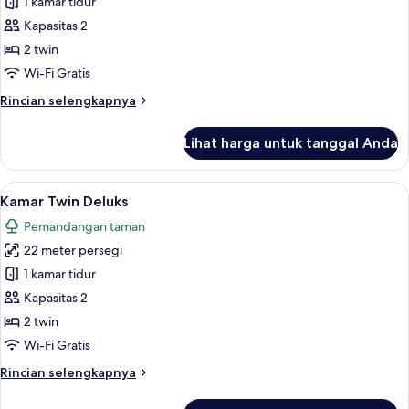
Kamar
1 kamar tidur
Twin
Kapasitas 2
Eksekutif
2 twin
Wi-Fi Gratis
Rincian
Rincian selengkapnya
lebih
lanjut
Lihat harga untuk tanggal Anda
untuk
Kamar
Twin
Lihat
Kamar Twin Deluks | Minibar, meja kerja
4
Eksekutif
Kamar Twin Deluks
semua
Pemandangan taman
foto
22 meter persegi
untuk
Kamar
1 kamar tidur
Twin
Kapasitas 2
Deluks
2 twin
Wi-Fi Gratis
Rincian
Rincian selengkapnya
lebih
lanjut