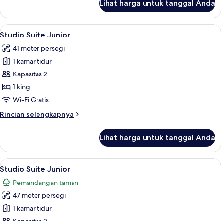
Lihat harga untuk tanggal Anda
untuk
Kamar
Twin
Lihat
Studio Suite Junior | Minibar, meja kerj
4
Deluks
Studio Suite Junior
semua
41 meter persegi
foto
1 kamar tidur
untuk
Studio
Kapasitas 2
Suite
1 king
Junior
Wi-Fi Gratis
Rincian
Rincian selengkapnya
lebih
lanjut
Lihat harga untuk tanggal Anda
untuk
Studio
Suite
Lihat
Studio Suite Junior | Minibar, meja kerj
5
Junior
Studio Suite Junior
semua
Pemandangan taman
foto
47 meter persegi
untuk
Studio
1 kamar tidur
Suite