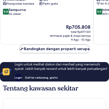
Spa
Kathma
Transportasi bandara
Parkir gratis
Wi-Fi 
Thamel
Thamel
Thamel
9.8
9.0
Sempurna
Ist
9,8
9,0
dari
dari
62 ulasan
303 
10,
10,
Sempurna,
Istimew
Harga
Rp705.808
62
303
sekarang
ulasan
ulasan
total Rp877.331
Rp705.808
termasuk pajak & biaya lainnya
9 Agu - 10 Agu
Bandingkan dengan properti serupa
Login untuk melihat diskon dan manfaat yang memenuhi
syarat. Lebih banyak reward untuk lebih banyak petualangan!
Login
Daftar sekarang, gratis
Tentang kawasan sekitar