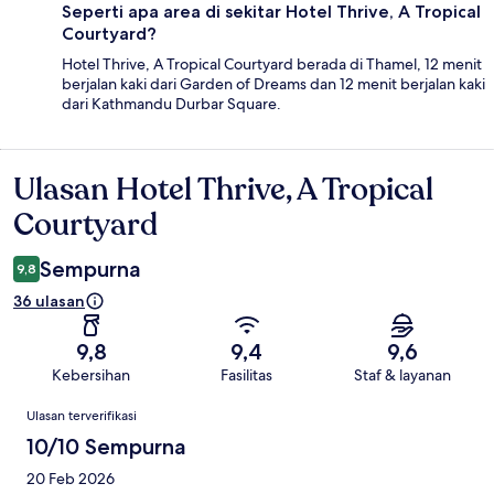
Seperti apa area di sekitar Hotel Thrive, A Tropical
Courtyard?
Hotel Thrive, A Tropical Courtyard berada di Thamel, 12 menit
berjalan kaki dari Garden of Dreams dan 12 menit berjalan kaki
dari Kathmandu Durbar Square.
Ulasan Hotel Thrive, A Tropical
Ulasan
Courtyard
Sempurna
9,8
36 ulasan
9,8
9,4
9,6
Kebersihan
Fasilitas
Staf & layanan
Ulasan
Ulasan terverifikasi
10/10 Sempurna
20 Feb 2026