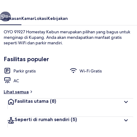
Kebun
belumnya
Berikutnya
15+
Ringkasan
Kamar
Lokasi
Kebijakan
OYO 91927 Homestay Kebun merupakan pilihan yang bagus untuk
menginap di Kupang. Anda akan mendapatkan manfaat gratis
seperti WiFi dan parkir mandiri.
Fasilitas populer
Parkir gratis
Wi-Fi Gratis
AC
Eksterior
Lihat semua
Fasilitas utama
(8)
Seperti di rumah sendiri
(5)