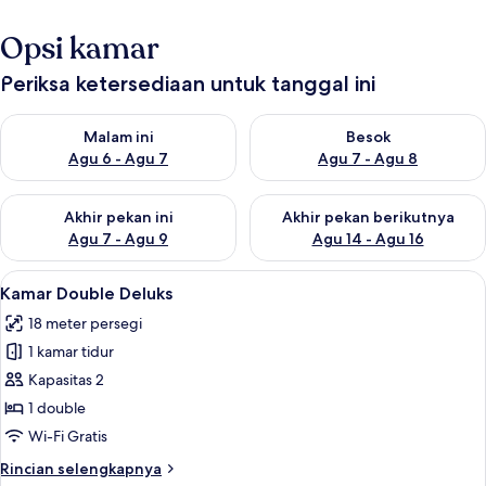
Opsi kamar
Periksa ketersediaan untuk tanggal ini
Periksa ketersediaan untuk malam ini Agu 6 - Agu 7
Periksa ketersediaan untuk be
Malam ini
Besok
Agu 6 - Agu 7
Agu 7 - Agu 8
Periksa ketersediaan untuk akhir pekan ini Agu 7 - Agu 9
Periksa ketersediaan untuk ak
Akhir pekan ini
Akhir pekan berikutnya
Agu 7 - Agu 9
Agu 14 - Agu 16
Lihat
Kamar Double Deluks | Meja kerja, ruan
11
Kamar Double Deluks
semua
18 meter persegi
foto
1 kamar tidur
untuk
Kamar
Kapasitas 2
Double
1 double
Deluks
Wi-Fi Gratis
Rincian
Rincian selengkapnya