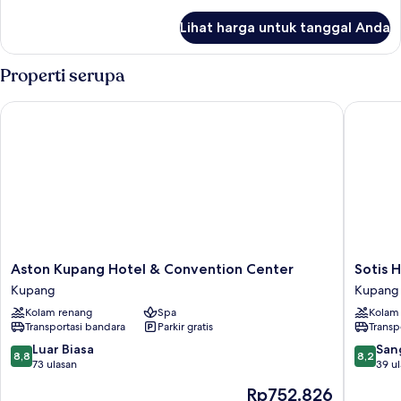
lebih
lanjut
Lihat harga untuk tanggal Anda
untuk
Kamar
Double
Properti serupa
Deluks
Aston Kupang Hotel & Convention Center
Sotis Ho
Aston
Sotis
Aston Kupang Hotel & Convention Center
Sotis 
Kupang
Hotel
Kupang
Kupang
Hotel
Kupang
Kolam renang
Spa
Kolam
&
Kupang
Transportasi bandara
Parkir gratis
Transp
Convention
Center
8.8
8.2
Luar Biasa
San
8,8
8,2
Kupang
dari
dari
73 ulasan
39 u
10,
10,
Harga
Rp752.826
Luar
Sangat