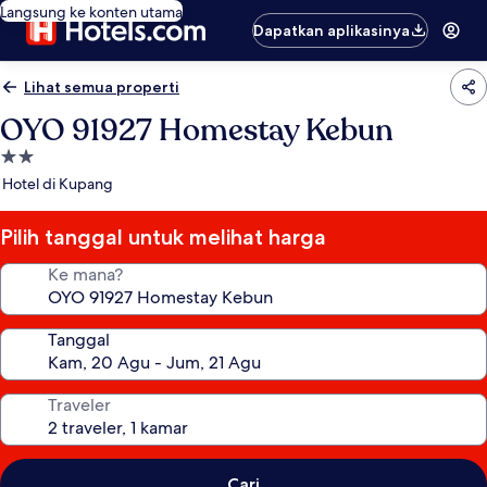
Langsung ke konten utama
Dapatkan aplikasinya
Lihat semua properti
OYO 91927 Homestay Kebun
Properti
bintang
Hotel di Kupang
2.0
Pilih tanggal untuk melihat harga
Ke mana?
Tanggal
Traveler
Cari