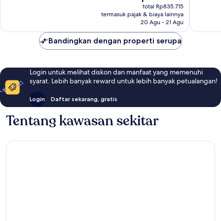
sekarang
Biasa,
Baik,
total Rp835.715
Rp752.826
termasuk pajak & biaya lainnya
73
39
20 Agu - 21 Agu
ulasan
ulasan
Bandingkan dengan properti serupa
Login untuk melihat diskon dan manfaat yang memenuhi
syarat. Lebih banyak reward untuk lebih banyak petualangan!
Login
Daftar sekarang, gratis
Tentang kawasan sekitar