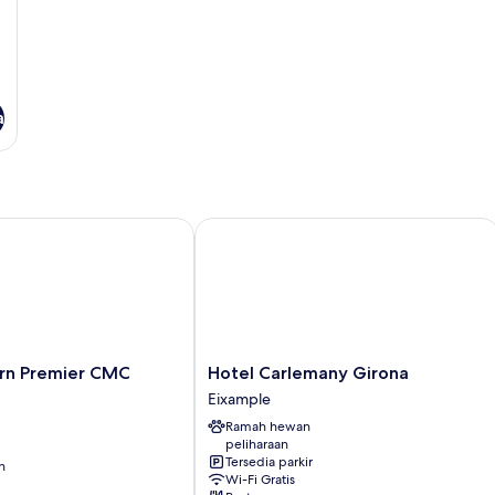
a
 Premier CMC Girona
Hotel Carlemany Girona
Hotel
rn Premier CMC
Hotel Carlemany Girona
Carlemany
Eixample
Girona
Ramah hewan
Eixample
peliharaan
Tersedia parkir
n
Wi-Fi Gratis