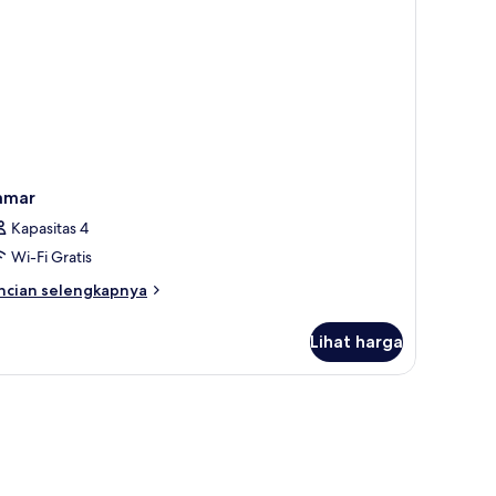
amar
Kapasitas 4
Wi-Fi Gratis
ncian
ncian selengkapnya
bih
njut
Lihat harga
tuk
amar