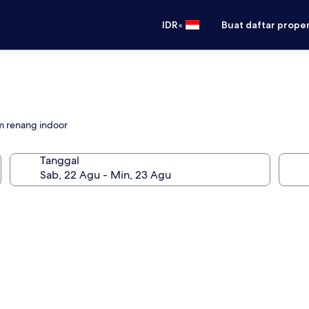
•
IDR
Buat daftar prope
m renang indoor
Tanggal