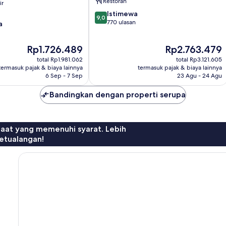
Restoran
ir
9.0
Istimewa
9,0
dari
770 ulasan
a
10,
Istimewa,
Harga
Harga
Rp1.726.489
Rp2.763.479
770
sekarang
sekarang
ulasan
total Rp1.981.062
total Rp3.121.605
Rp1.726.489
Rp2.763.479
termasuk pajak & biaya lainnya
termasuk pajak & biaya lainnya
6 Sep - 7 Sep
23 Agu - 24 Agu
Bandingkan dengan properti serupa
faat yang memenuhi syarat. Lebih
etualangan!