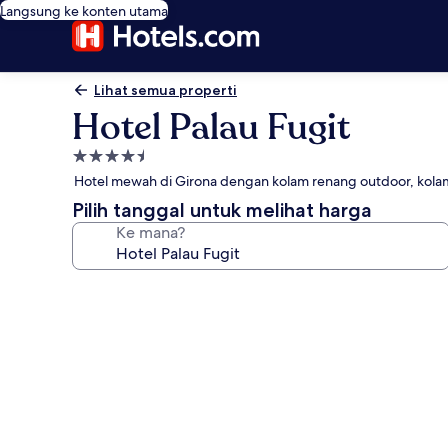
Langsung ke konten utama
Lihat semua properti
Hotel Palau Fugit
Properti
bintang
Hotel mewah di Girona dengan kolam renang outdoor, kola
4.5
Pilih tanggal untuk melihat harga
Ke mana?
Galeri
foto
untuk
Hotel
Palau
Fugit