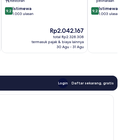
Restoran
peliharaan
9.2
9.2
Istimewa
Istimewa
9,2
9,2
dari
dari
1.003 ulasan
1.003 ulasan
10,
10,
Istimewa,
Istimewa,
Harga
Ha
Rp2.042.167
R
1.003
1.003
sekarang
se
ulasan
ulasan
total Rp2.328.308
Rp2.042.167
Rp
termasuk pajak & biaya lainnya
termasuk paj
30 Agu - 31 Agu
Login
Daftar sekarang, gratis