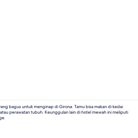
Teras/patio
n yang bagus untuk menginap di Girona. Tamu bisa makan di kedai
l, atau perawatan tubuh. Keunggulan lain di hotel mewah ini meliputi
ge.
Palau Balco