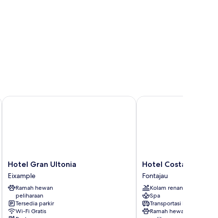
Hotel Gran Ultonia
Hotel Costabella
Hotel
Hotel
Hotel Gran Ultonia
Hotel Costabella
Gran
Costabella
Eixample
Fontajau
Ultonia
Fontajau
Ramah hewan
Kolam renang
Eixample
peliharaan
Spa
Tersedia parkir
Transportasi bandara
Wi-Fi Gratis
Ramah hewan