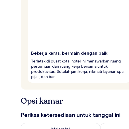
Bekerja keras, bermain dengan baik
Terletak di pusat kota, hotel ini menawarkan ruang
pertemuan dan ruang kerja bersama untuk
produktivitas. Setelah jam kerja, nikmati layanan spa,
pijat, dan bar.
Opsi kamar
Periksa ketersediaan untuk tanggal ini
Periksa ketersediaan untuk malam ini Agu 8 - Agu 9
Periksa keter
Malam ini