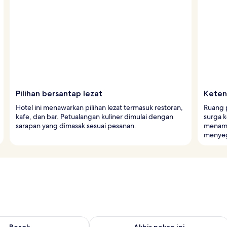
Pilihan bersantap lezat
Keten
Hotel ini menawarkan pilihan lezat termasuk restoran,
Ruang 
kafe, dan bar. Petualangan kuliner dimulai dengan
surga k
sarapan yang dimasak sesuai pesanan.
menamb
menyeg
sediaan untuk besok Agu 9 - Agu 10
Periksa ketersediaan untuk akhir pekan
Besok
Akhir pekan ini