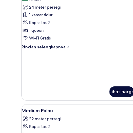
(1
untuk
ulasan)
24 meter persegi
Medium
1 kamar tidur
Palau
Kapasitas 2
1 queen
Wi-Fi Gratis
Rincian
Rincian selengkapnya
lebih
lanjut
untuk
Medium
Palau
Lihat harg
Lihat
Seprai katun Mesir, seprai pr
8
Medium Palau
semua
22 meter persegi
foto
Kapasitas 2
untuk