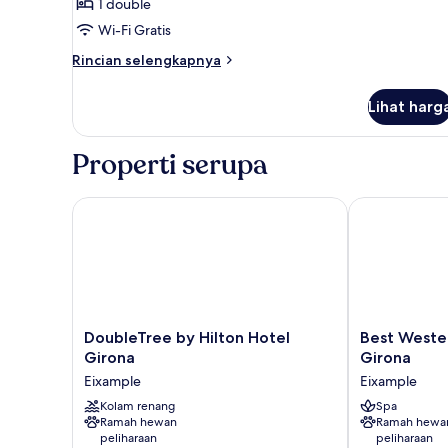
Medium
1 double
Palau
Wi-Fi Gratis
Rincian
Rincian selengkapnya
lebih
lanjut
Lihat harg
untuk
Medium
Palau
Properti serupa
DoubleTree by Hilton Hotel Girona
Best Western
DoubleTree
Best
DoubleTree by Hilton Hotel
Best Weste
by
Western
Girona
Girona
Hilton
Premier
Eixample
Eixample
Hotel
CMC
Girona
Kolam renang
Girona
Spa
Ramah hewan
Ramah hewa
Eixample
Eixample
peliharaan
peliharaan