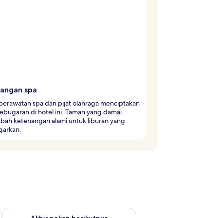
angan spa
perawatan spa dan pijat olahraga menciptakan
ebugaran di hotel ini. Taman yang damai
ah ketenangan alami untuk liburan yang
arkan.
 ini Agu 14 - Agu 16
Periksa ketersediaan untuk akhir pekan berikutnya Agu 21 - A
Akhir pekan berikutnya