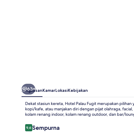
63+
Ringkasan
Kamar
Lokasi
Kebijakan
Dekat stasiun kereta, Hotel Palau Fugit merupakan piliha
kopi/kafe, atau manjakan diri dengan pijat olahraga, facia
kolam renang indoor, kolam renang outdoor, dan bar/loun
Ulasan
Sempurna
9,6
9,6 dari 10