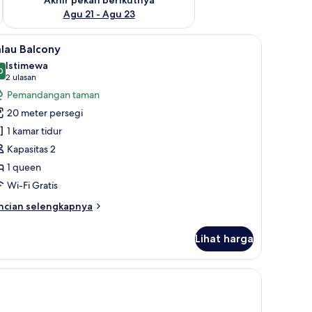
Agu 21 - Agu 23
rai premium, selimut bulu angsa, dan busa memori
ihat
Palau Balcony | Seprai katun Mesir, seprai p
4
lau Balcony
emua
Istimewa
oto
0
9,0 dari 10
(2
2 ulasan
ntuk
ulasan)
Pemandangan taman
alau
20 meter persegi
alcony
1 kamar tidur
Kapasitas 2
1 queen
Wi-Fi Gratis
ncian
ncian selengkapnya
bih
njut
Lihat harga
tuk
lau
lcony