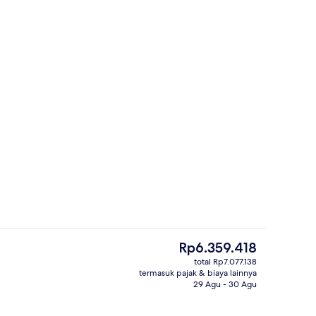
Pati Garden | Pemandangan dari kam
Harga
Rp6.359.418
saat
total Rp7.077.138
ini
termasuk pajak & biaya lainnya
ny | Pemandangan dari kamar
Medium Palau | Seprai katun Mesir, s
Rp6.359.418
29 Agu - 30 Agu