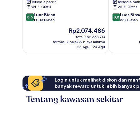
Tersedia parkir
Tersedia park
Wi-Fi Gratis
Wi-Fi Gratis
8.6
8.8
Luar Biasa
Luar Bias
8,6
8,8
dari
dari
1.003 ulasan
637 ulasan
10,
10,
Harga
Rp2.074.486
Luar
Luar
sekarang
Biasa,
Biasa,
total Rp2.363.713
Rp2.074.486
termasuk pajak & biaya lainnya
1.003
637
23 Agu - 24 Agu
ulasan
ulasan
Login untuk melihat diskon dan man
banyak reward untuk lebih banyak p
Tentang kawasan sekitar