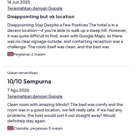
14 Jun 2025
recommend staying at a real hotel or Airbnb if you want
amenities and better service.
Terjemahkan dengan Google
Disappointing but ok location
Disappointing Stay Despite a Few Positives The hotel is in a
decent location—if you're able to walk up a steep hill. However,
it was quite difficult to find, even with Google Maps, as there
was no clear signage outside, and contacting reception was a
challenge. The room itself was clean, and the bed was
comfortable, which was appreciated. Unfortunately, there were
Perjalanan 2 malam
several issues that detracted from the stay. The walls were
heavily marked and in need of painting, the shower floor was
peeling, and the water temperature fluctuated between hot
Ulasan terverifikasi
and cold unexpectedly. The room had only one small bin located
in the bathroom, which was not sufficient. An iron was provided
10/10 Sempurna
on request, but there was no ironing board. The front door was
7 Agu 2026
difficult to open, and under the bed was very dirty, with old
tissues and makeup left behind. The balcony was cluttered, with
Terjemahkan dengan Google
a rusty washing line, one peg, a ladder, and other miscellaneous
Clean room with amazing blinds!! The bed was comfy and the
items. Despite booking a “garden view” room, there was no
room was in a good location, we felt really safe. If we had any
garden view at all. We had booked breakfast, but weren’t
problems, the host would sort it out straight away! Would
informed that it was off-site, requiring a 6-minute walk to a
definitely stay again.
nearby café. The café itself was decent, but on our first visit, we
were not given any options—food was simply placed in front of
Charlotte, perjalanan 5 malam
us, including French fries for breakfast which we didnt want and