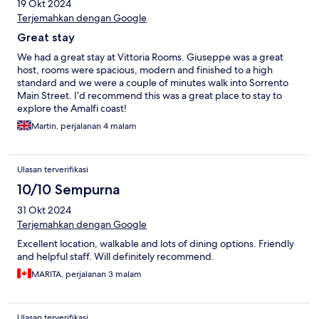
19 Okt 2024
Terjemahkan dengan Google
Great stay
We had a great stay at Vittoria Rooms. Giuseppe was a great
host, rooms were spacious, modern and finished to a high
standard and we were a couple of minutes walk into Sorrento
Main Street. I’d recommend this was a great place to stay to
explore the Amalfi coast!
Martin, perjalanan 4 malam
Ulasan terverifikasi
10/10 Sempurna
31 Okt 2024
Terjemahkan dengan Google
Excellent location, walkable and lots of dining options. Friendly
and helpful staff. Will definitely recommend.
MARITA, perjalanan 3 malam
Ulasan terverifikasi