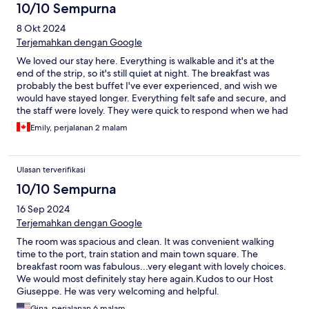
10/10 Sempurna
8 Okt 2024
Terjemahkan dengan Google
We loved our stay here. Everything is walkable and it's at the
end of the strip, so it's still quiet at night. The breakfast was
probably the best buffet I've ever experienced, and wish we
would have stayed longer. Everything felt safe and secure, and
the staff were lovely. They were quick to respond when we had
questions. Would stay here again.
Emily, perjalanan 2 malam
Ulasan terverifikasi
10/10 Sempurna
16 Sep 2024
Terjemahkan dengan Google
The room was spacious and clean. It was convenient walking
time to the port, train station and main town square. The
breakfast room was fabulous...very elegant with lovely choices.
We would most definitely stay here again.Kudos to our Host
Giuseppe. He was very welcoming and helpful.
Gina, perjalanan 6 malam