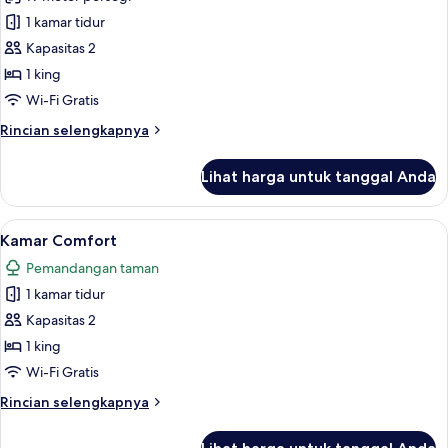
untuk
Kamar
1 kamar tidur
Superior
Kapasitas 2
1 king
Wi-Fi Gratis
Rincian
Rincian selengkapnya
lebih
lanjut
Lihat harga untuk tanggal Anda
untuk
Kamar
Superior
Lihat
Kamar Comfort | Meja kerja, ruang ker
20
Kamar Comfort
semua
Pemandangan taman
foto
1 kamar tidur
untuk
Kamar
Kapasitas 2
Comfort
1 king
Wi-Fi Gratis
Rincian
Rincian selengkapnya
lebih
lanjut