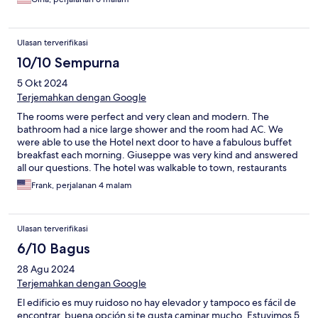
Ulasan terverifikasi
10/10 Sempurna
5 Okt 2024
Terjemahkan dengan Google
The rooms were perfect and very clean and modern. The
bathroom had a nice large shower and the room had AC. We
were able to use the Hotel next door to have a fabulous buffet
breakfast each morning. Giuseppe was very kind and answered
all our questions. The hotel was walkable to town, restaurants
and the port. The train was about a 15 minute walk but you can
Frank, perjalanan 4 malam
take a cab from the station.
Ulasan terverifikasi
6/10 Bagus
28 Agu 2024
Terjemahkan dengan Google
El edificio es muy ruidoso no hay elevador y tampoco es fácil de
encontrar, buena opción si te gusta caminar mucho. Estuvimos 5