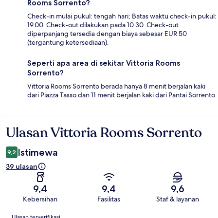
Rooms Sorrento?
Check-in mulai pukul: tengah hari; Batas waktu check-in pukul:
19.00. Check-out dilakukan pada 10.30. Check-out
diperpanjang tersedia dengan biaya sebesar EUR 50
(tergantung ketersediaan).
Seperti apa area di sekitar Vittoria Rooms
Sorrento?
Vittoria Rooms Sorrento berada hanya 8 menit berjalan kaki
dari Piazza Tasso dan 11 menit berjalan kaki dari Pantai Sorrento.
Ulasan Vittoria Rooms Sorrento
Ulasan
Istimewa
9,2
39 ulasan
9,4
9,4
9,6
Kebersihan
Fasilitas
Staf & layanan
Ulasan
Ulasan terverifikasi