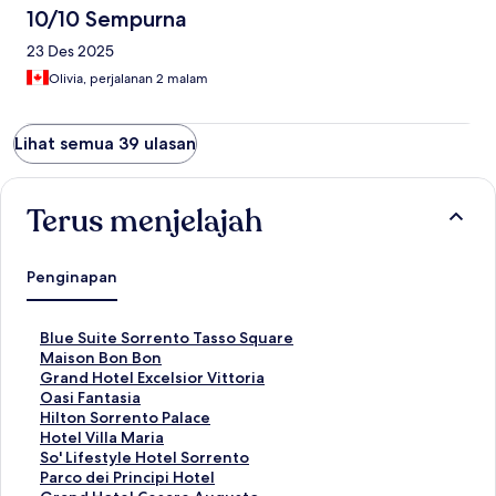
10/10 Sempurna
23 Des 2025
Olivia, perjalanan 2 malam
Lihat semua 39 ulasan
Terus menjelajah
Penginapan
T
Blue Suite Sorrento Tasso Square
a
T
Maison Bon Bon
u
a
T
Grand Hotel Excelsior Vittoria
t
u
a
T
Oasi Fantasia
a
t
u
a
T
Hilton Sorrento Palace
n
a
t
u
a
T
Hotel Villa Maria
S
n
a
t
u
a
T
So' Lifestyle Hotel Sorrento
t
S
n
a
t
u
a
T
Parco dei Principi Hotel