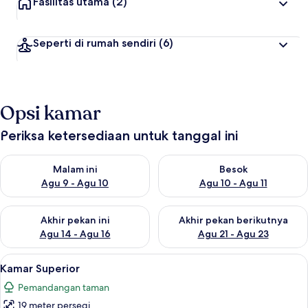
Fasilitas utama
(2)
Seperti di rumah sendiri
(6)
Opsi kamar
Periksa ketersediaan untuk tanggal ini
Periksa ketersediaan untuk malam ini Agu 9 - Agu 10
Periksa ketersediaan untuk be
Malam ini
Besok
Agu 9 - Agu 10
Agu 10 - Agu 11
Periksa ketersediaan untuk akhir pekan ini Agu 14 - Agu 16
Periksa ketersediaan untuk ak
Akhir pekan ini
Akhir pekan berikutnya
Agu 14 - Agu 16
Agu 21 - Agu 23
Lihat
Meja kerja, ruang kerja ramah laptop,
29
Kamar Superior
semua
Pemandangan taman
foto
19 meter persegi