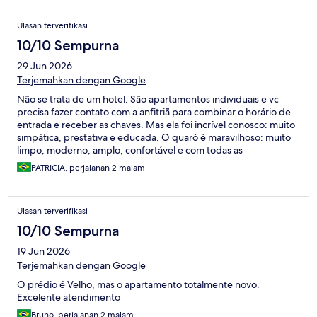
we had to pay extra for another orange juice.
Ulasan terverifikasi
10/10 Sempurna
29 Jun 2026
Terjemahkan dengan Google
Não se trata de um hotel. São apartamentos individuais e vc
precisa fazer contato com a anfitriã para combinar o horário de
entrada e receber as chaves. Mas ela foi incrível conosco: muito
simpática, prestativa e educada. O quaró é maravilhoso: muito
limpo, moderno, amplo, confortável e com todas as
comodidades necessárias. Além disso, a anfitriã nos presenteou
PATRICIA, perjalanan 2 malam
com cupons para café da manhã em uma cafeteria incrível.
Detalhe importantíssimo: Fica a poucos passos da principal rua
da cidade, onde tudo acontece. Recomendo mesmo! Nossa
Ulasan terverifikasi
estadia foi excelente!
10/10 Sempurna
19 Jun 2026
Terjemahkan dengan Google
O prédio é Velho, mas o apartamento totalmente novo.
Excelente atendimento
Bruno, perjalanan 2 malam