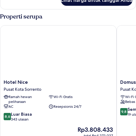
Lihat harga untuk tanggal Anda
untuk
Kamar
Comfort
Properti serupa
Hotel Nice
Domus Gu
Hotel
Domus
Hotel Nice
Domus 
Nice
Gualtieri
Pusat Kota Sorrento
Pusat K
Pusat
Pusat
Ramah hewan
Wi-Fi Gratis
Wi-Fi 
Kota
Kota
peliharaan
Bebas 
Sorrento
Sorrent
AC
Resepsionis 24/7
9.8
Sem
9,8
8.6
Luar Biasa
dari
19 ul
8,6
dari
343 ulasan
10,
10,
Sempur
Harga
Rp3.808.433
Luar
19
sekarang
Biasa,
total Rp4.272.027