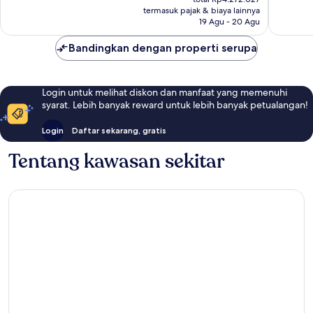
ulasan
Rp3.808.433
termasuk pajak & biaya lainnya
343
19 Agu - 20 Agu
ulasan
Bandingkan dengan properti serupa
Login untuk melihat diskon dan manfaat yang memenuhi
syarat. Lebih banyak reward untuk lebih banyak petualangan!
Login
Daftar sekarang, gratis
Tentang kawasan sekitar