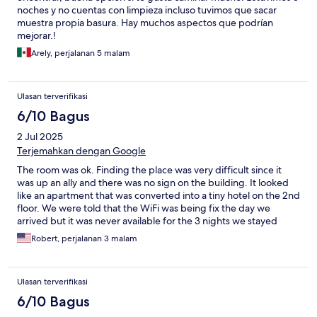
noches y no cuentas con limpieza incluso tuvimos que sacar
muestra propia basura. Hay muchos aspectos que podrían
mejorar.!
Arely, perjalanan 5 malam
Ulasan terverifikasi
6/10 Bagus
2 Jul 2025
Terjemahkan dengan Google
The room was ok. Finding the place was very difficult since it
was up an ally and there was no sign on the building. It looked
like an apartment that was converted into a tiny hotel on the 2nd
floor. We were told that the WiFi was being fix the day we
arrived but it was never available for the 3 nights we stayed
there. When we ask about it it, Carlos said it wasn’t fixed but
Robert, perjalanan 3 malam
could you open the door for someone that locked themselves
out of the building. We only saw Carlos when we checked in and
he gave us some good and some bad info about Sorrento. The
Ulasan terverifikasi
room wasn’t cleaned the entire stay but we were able to get
additional towels and cafe from the unlocked closest in the
6/10 Bagus
office area. It was close to the main tourist areas but I would