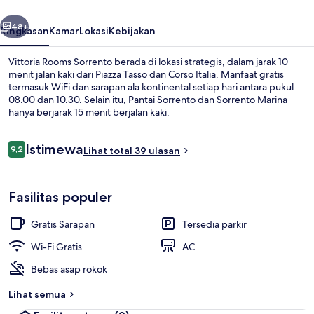
belumnya
Berikutnya
48+
Ringkasan
Kamar
Lokasi
Kebijakan
Vittoria Rooms Sorrento berada di lokasi strategis, dalam jarak 10
menit jalan kaki dari Piazza Tasso dan Corso Italia. Manfaat gratis
termasuk WiFi dan sarapan ala kontinental setiap hari antara pukul
08.00 dan 10.30. Selain itu, Pantai Sorrento dan Sorrento Marina
hanya berjarak 15 menit berjalan kaki.
Ulasan
Istimewa
9,2
Lihat total 39 ulasan
9,2 dari 10
Meja kerja, ruang kerja ramah laptop,
Fasilitas populer
Gratis Sarapan
Tersedia parkir
Wi-Fi Gratis
AC
Bebas asap rokok
Lihat semua