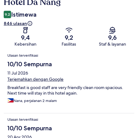
Hotel Da Nang
Istimewa
9,2
846 ulasan
9,4
9,2
9,6
Kebersihan
Fasilitas
Staf & layanan
Ulasan
Ulasan terverifikasi
10/10 Sempurna
11 Jul 2026
Terjemahkan dengan Google
Breakfast is good staff are very friendly clean room spacious.
Next time will stay in this hotel again.
Nana, perjalanan 2 malam
Ulasan terverifikasi
10/10 Sempurna
20 Apr 2026