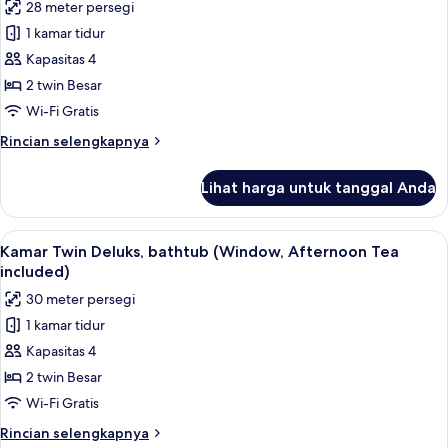
laut
28 meter persegi
untuk
(Bathtub
Kamar
1 kamar tidur
-
Twin
Afternoon
Kapasitas 4
Tea
Deluks,
2 twin Besar
included)
balkon,
Wi-Fi Gratis
pemandangan
Rincian
Rincian selengkapnya
kota
lebih
lanjut
Lihat harga untuk tanggal Anda
untuk
Kamar
Twin
Lihat
Kamar Twin Deluks, bathtub (Window, 
12
Deluks,
Kamar Twin Deluks, bathtub (Window, Afternoon Tea
semua
balkon,
included)
pemandangan
foto
30 meter persegi
kota
untuk
1 kamar tidur
Kamar
Kapasitas 4
Twin
Deluks,
2 twin Besar
bathtub
Wi-Fi Gratis
(Window,
Rincian
Rincian selengkapnya
Afternoon