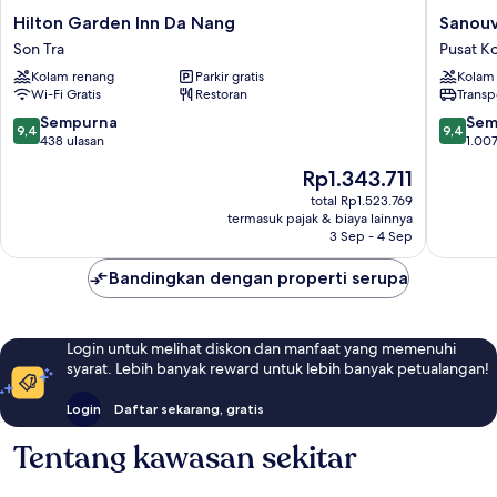
Hilton
Sanouva
Hilton Garden Inn Da Nang
Sanouv
Garden
Danang
Son Tra
Pusat K
Inn
Hotel
Kolam renang
Parkir gratis
Kolam
Da
Pusat
Wi-Fi Gratis
Restoran
Transp
Nang
Kota
Son
Da
9.4
9.4
Sempurna
Sem
9,4
9,4
Tra
Nang
dari
dari
438 ulasan
1.007
10,
10,
Harga
Rp1.343.711
Sempurna,
Sempur
sekarang
438
1.007
total Rp1.523.769
Rp1.343.711
termasuk pajak & biaya lainnya
ulasan
ulasan
3 Sep - 4 Sep
Bandingkan dengan properti serupa
Login untuk melihat diskon dan manfaat yang memenuhi
syarat. Lebih banyak reward untuk lebih banyak petualangan!
Login
Daftar sekarang, gratis
Tentang kawasan sekitar