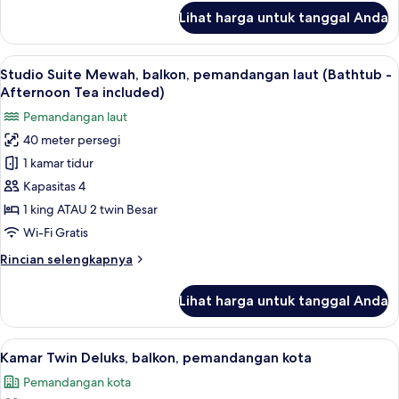
-
lanjut
Lihat harga untuk tanggal Anda
untuk
Afternoon
Studio
Tea
Suite,
Lihat
Seprai premium, bantalan ekstra lemb
included)
10
balkon,
Studio Suite Mewah, balkon, pemandangan laut (Bathtub -
semua
pemandangan
Afternoon Tea included)
laut
foto
Pemandangan laut
terbatas
untuk
(Bathtub
40 meter persegi
Studio
-
1 kamar tidur
Suite
Afternoon
Tea
Mewah,
Kapasitas 4
included)
balkon,
1 king ATAU 2 twin Besar
pemandangan
Wi-Fi Gratis
laut
Rincian
Rincian selengkapnya
(Bathtub
lebih
-
lanjut
Lihat harga untuk tanggal Anda
untuk
Afternoon
Studio
Tea
Suite
Lihat
Kamar Twin Deluks, balkon, pemandang
included)
9
Mewah,
Kamar Twin Deluks, balkon, pemandangan kota
semua
balkon,
Pemandangan kota
pemandangan
foto