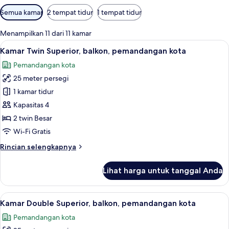
Filter
Semua kamar
2 tempat tidur
1 tempat tidur
tersedia
untuk
Menampilkan 11 dari 11 kamar
kamar
Lihat
Kamar Twin Superior, balkon, pemanda
9
Kamar Twin Superior, balkon, pemandangan kota
semua
Pemandangan kota
foto
25 meter persegi
untuk
Kamar
1 kamar tidur
Twin
Kapasitas 4
Superior,
2 twin Besar
balkon,
Wi-Fi Gratis
pemandangan
Rincian
Rincian selengkapnya
kota
lebih
lanjut
Lihat harga untuk tanggal Anda
untuk
Kamar
Twin
Lihat
Seprai premium, bantalan ekstra lemb
9
Superior,
Kamar Double Superior, balkon, pemandangan kota
semua
balkon,
Pemandangan kota
pemandangan
foto
kota