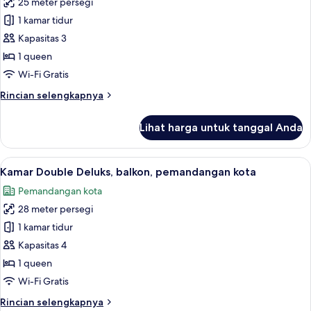
25 meter persegi
untuk
Kamar
1 kamar tidur
Double
Kapasitas 3
Superior,
1 queen
balkon,
Wi-Fi Gratis
pemandangan
Rincian
Rincian selengkapnya
kota
lebih
lanjut
Lihat harga untuk tanggal Anda
untuk
Kamar
Double
Lihat
Kamar Double Deluks, balkon, pemanda
12
Superior,
Kamar Double Deluks, balkon, pemandangan kota
semua
balkon,
Pemandangan kota
pemandangan
foto
kota
28 meter persegi
untuk
Kamar
1 kamar tidur
Double
Kapasitas 4
Deluks,
1 queen
balkon,
Wi-Fi Gratis
pemandangan
Rincian
Rincian selengkapnya
kota