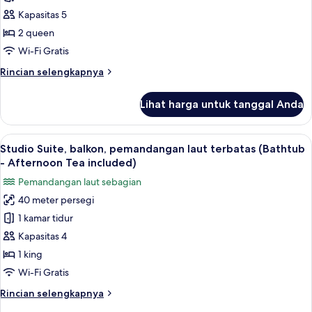
Tea
Kamar
Kapasitas 5
Included)
Keluarga
2 queen
(Executive
Wi-Fi Gratis
-
Rincian
Rincian selengkapnya
Afternoon
lebih
Tea
lanjut
Lihat harga untuk tanggal Anda
untuk
included)
Kamar
Keluarga
Lihat
Studio Suite, balkon, pemandangan lau
12
(Executive
Studio Suite, balkon, pemandangan laut terbatas (Bathtub
semua
-
- Afternoon Tea included)
Afternoon
foto
Pemandangan laut sebagian
Tea
untuk
included)
40 meter persegi
Studio
1 kamar tidur
Suite,
balkon,
Kapasitas 4
pemandangan
1 king
laut
Wi-Fi Gratis
terbatas
Rincian
Rincian selengkapnya
(Bathtub
lebih