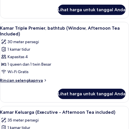
lebih
lanjut
Lihat harga untuk tanggal Anda
untuk
Kamar
Double
Lihat
Kamar Triple Premier, bathtub (Window
8
Deluks,
Kamar Triple Premier, bathtub (Window, Afternoon Tea
semua
balkon,
Included)
pemandangan
foto
30 meter persegi
kota
untuk
1 kamar tidur
Kamar
Kapasitas 4
Triple
Premier,
1 queen dan 1 twin Besar
bathtub
Wi-Fi Gratis
(Window,
Rincian
Rincian selengkapnya
Afternoon
lebih
Tea
lanjut
Lihat harga untuk tanggal Anda
untuk
Included)
Kamar
Triple
Lihat
Kamar Keluarga (Executive - Afternoon
7
Premier,
Kamar Keluarga (Executive - Afternoon Tea included)
semua
bathtub
35 meter persegi
(Window,
foto
Afternoon
1 kamar tidur
untuk