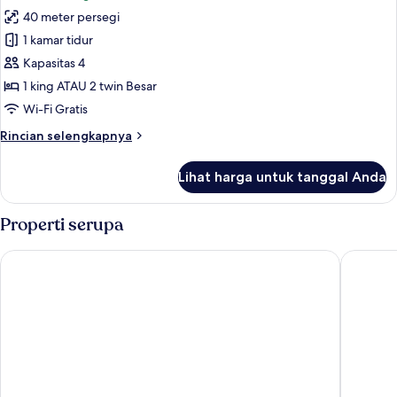
foto
terbatas
40 meter persegi
untuk
(Afternoon
Kamar
1 kamar tidur
Tea
Mewah,
Included)
Kapasitas 4
balkon,
1 king ATAU 2 twin Besar
pemandangan
Wi-Fi Gratis
laut
Rincian
Rincian selengkapnya
lebih
lanjut
Lihat harga untuk tanggal Anda
untuk
Kamar
Mewah,
Properti serupa
balkon,
pemandangan
Hilton Garden Inn Da Nang
Sanouva
laut