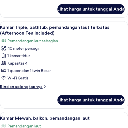
lebih
Tea
lanjut
Lihat harga untuk tanggal Anda
untuk
included)
Kamar
Twin
Lihat
Kamar Triple, bathtub, pemandangan la
11
Deluks,
Kamar Triple, bathtub, pemandangan laut terbatas
semua
bathtub
(Afternoon Tea Included)
(Window,
foto
Pemandangan laut sebagian
Afternoon
untuk
Tea
40 meter persegi
Kamar
included)
1 kamar tidur
Triple,
bathtub,
Kapasitas 4
pemandangan
1 queen dan 1 twin Besar
laut
Wi-Fi Gratis
terbatas
Rincian
Rincian selengkapnya
(Afternoon
lebih
Tea
lanjut
Lihat harga untuk tanggal Anda
untuk
Included)
Kamar
Triple,
Lihat
Seprai premium, bantalan ekstra lemb
13
bathtub,
Kamar Mewah, balkon, pemandangan laut
semua
pemandangan
Pemandangan laut
laut