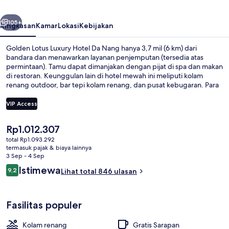
Da
belumnya
Berikutnya
Nang
105+
Ringkasan
Kamar
Lokasi
Kebijakan
Golden Lotus Luxury Hotel Da Nang hanya 3,7 mil (6 km) dari
bandara dan menawarkan layanan penjemputan (tersedia atas
permintaan). Tamu dapat dimanjakan dengan pijat di spa dan makan
di restoran. Keunggulan lain di hotel mewah ini meliputi kolam
renang outdoor, bar tepi kolam renang, dan pusat kebugaran. Para
traveler terkesan dengan staf.
VIP Access
Harga
Rp1.012.307
Kolam renang outdoor, dengan payu
saat
total Rp1.093.292
ini
termasuk pajak & biaya lainnya
Rp1.012.307
3 Sep - 4 Sep
Ulasan
Istimewa
9,2
Lihat total 846 ulasan
9,2 dari 10
Fasilitas populer
Kolam renang
Gratis Sarapan