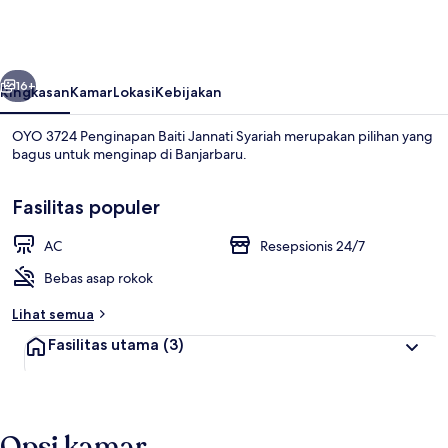
Penginapan
Baiti
Jannati
belumnya
Berikutnya
Syariah
16+
Ringkasan
Kamar
Lokasi
Kebijakan
OYO 3724 Penginapan Baiti Jannati Syariah merupakan pilihan yang
bagus untuk menginap di Banjarbaru.
Fasilitas populer
AC
Resepsionis 24/7
Bebas asap rokok
Lobi
Lihat semua
Fasilitas utama
(3)
Opsi kamar