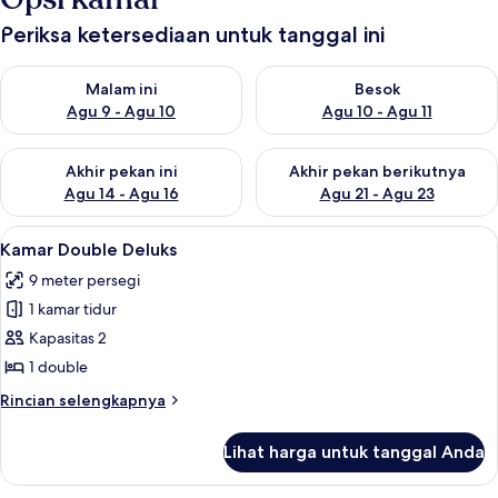
Periksa ketersediaan untuk tanggal ini
Periksa ketersediaan untuk malam ini Agu 9 - Agu 10
Periksa ketersediaan untuk be
Malam ini
Besok
Agu 9 - Agu 10
Agu 10 - Agu 11
Periksa ketersediaan untuk akhir pekan ini Agu 14 - Agu 16
Periksa ketersediaan untuk ak
Akhir pekan ini
Akhir pekan berikutnya
Agu 14 - Agu 16
Agu 21 - Agu 23
Lihat
Kamar Double Deluks | Seprai linen
6
Kamar Double Deluks
semua
9 meter persegi
foto
1 kamar tidur
untuk
Kamar
Kapasitas 2
Double
1 double
Deluks
Rincian
Rincian selengkapnya
lebih
lanjut
Lihat harga untuk tanggal Anda
untuk
Kamar