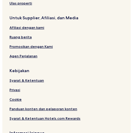
r
h
N
a
r
S
Ulas properti
a
e
i
p
y
a
b
o
a
Untuk Supplier, Afiliasi, dan Media
r
a
r
r
W
t
t
i
Afiliasi dengan kami
i
u
a
s
l
h
Ruang berita
a
i
t
m
Promosikan dengan Kami
a
a
Agen Perjalanan
G
A
u
s
n
b
Kebijakan
u
u
n
l
Syarat & Ketentuan
g
l
B
a
Privasi
i
h
r
t
Cookie
a
m
Panduan konten dan pelaporan konten
h
b
n
Syarat & Ketentuan Hotels.com Rewards
g
n