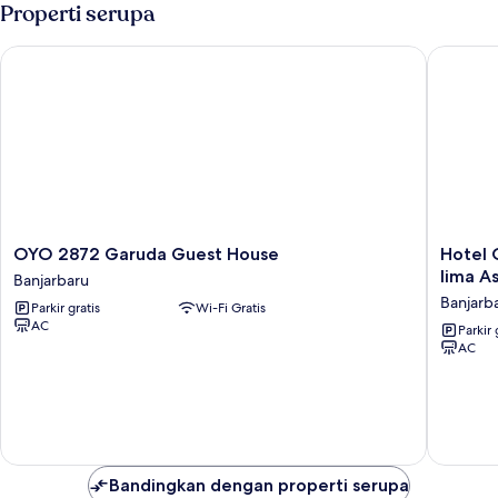
Double
Properti serupa
Deluks
OYO 2872 Garuda Guest House
Hotel O 
OYO
Hotel
OYO 2872 Garuda Guest House
Hotel 
2872
O
lima A
Banjarbaru
Garuda
Wisma
Banjarb
Parkir gratis
Wi-Fi Gratis
Guest
Aluh
AC
House
AmbakNe
Parkir 
AC
Banjarbaru
batu
lima
Asbullah
tmbngn
Banjarb
Bandingkan dengan properti serupa