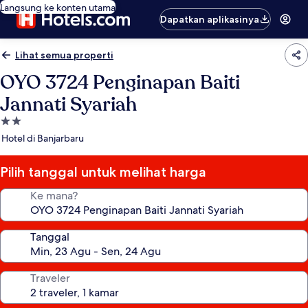
Langsung ke konten utama
Dapatkan aplikasinya
Lihat semua properti
OYO 3724 Penginapan Baiti
Jannati Syariah
Properti
bintang
Hotel di Banjarbaru
2.0
Pilih tanggal untuk melihat harga
Ke mana?
Tanggal
Traveler