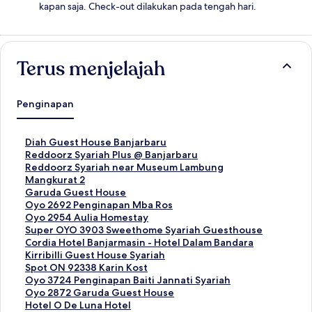
kapan saja. Check-out dilakukan pada tengah hari.
Terus menjelajah
Penginapan
T
Diah Guest House Banjarbaru
a
T
Reddoorz Syariah Plus @ Banjarbaru
u
a
T
Reddoorz Syariah near Museum Lambung
t
u
a
Mangkurat 2
a
t
u
T
Garuda Guest House
n
a
t
a
T
Oyo 2692 Penginapan Mba Ros
S
n
a
u
a
T
Oyo 2954 Aulia Homestay
t
S
n
t
u
a
T
Super OYO 3903 Sweethome Syariah Guesthouse
a
t
S
a
t
u
a
T
Cordia Hotel Banjarmasin - Hotel Dalam Bandara
n
a
t
n
a
t
u
a
T
Kirribilli Guest House Syariah
d
n
a
S
n
a
t
u
a
T
Spot ON 92338 Karin Kost
a
d
n
t
S
n
a
t
u
a
T
Oyo 3724 Penginapan Baiti Jannati Syariah
r
a
d
a
t
S
n
a
t
u
a
T
Oyo 2872 Garuda Guest House
u
r
a
n
a
t
S
n
a
t
u
a
T
Hotel O De Luna Hotel