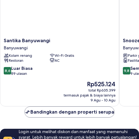
Santika
Snooze
Santika Banyuwangi
Snooze
Banyuwangi
Ijen
Banyuwangi
Banyuw
Banyuwangi
Banyuw
Kolam renang
Wi-Fi Gratis
Parkir 
Restoran
AC
Fasilit
8.6
9.8
Luar Biasa
Sem
8,6
9,8
dari
dari
89 ulasan
9 ula
10,
10,
Harga
Rp525.124
Luar
Sempur
sekarang
Biasa,
9
total Rp635.399
Rp525.124
termasuk pajak & biaya lainnya
89
ulasan
9 Agu - 10 Agu
ulasan
Bandingkan dengan properti serupa
Login untuk melihat diskon dan manfaat yang memenuhi
syarat. Lebih banyak reward untuk lebih banyak petualangan!