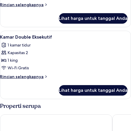
Rincian
Rincian selengkapnya
lebih
lanjut
Lihat harga untuk tanggal Anda
untuk
Kamar
Twin
Lihat
Kamar Double Eksekutif | Minibar, meja
4
Eksekutif
Kamar Double Eksekutif
semua
1 kamar tidur
foto
Kapasitas 2
untuk
Kamar
1 king
Double
Wi-Fi Gratis
Eksekutif
Rincian
Rincian selengkapnya
lebih
lanjut
Lihat harga untuk tanggal Anda
untuk
Kamar
Double
Properti serupa
Eksekutif
Santika Banyuwangi
Snooze I