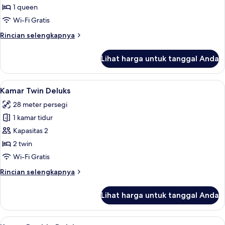
Double
1 queen
Superior
Wi-Fi Gratis
Rincian
Rincian selengkapnya
lebih
lanjut
Lihat harga untuk tanggal Anda
untuk
Kamar
Double
Lihat
Kamar Twin Deluks | Minibar, meja kerj
8
Superior
Kamar Twin Deluks
semua
28 meter persegi
foto
1 kamar tidur
untuk
Kamar
Kapasitas 2
Twin
2 twin
Deluks
Wi-Fi Gratis
Rincian
Rincian selengkapnya
lebih
lanjut
Lihat harga untuk tanggal Anda
untuk
Kamar
Twin
Lihat
Kamar Double Deluks | Minibar, meja k