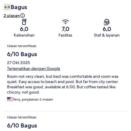
Bagus
6,0
2 ulasan
6,0
7,0
6,0
Kebersihan
Fasilitas
Staf & layanan
Ulasan
Ulasan terverifikasi
6/10 Bagus
27 Okt 2025
Terjemahkan dengan Google
Room not very clean, but bed was comfortable and room was
quiet. Easy access to beach and pool. But far from city center.
Breakfast was good, available at 6:00. But coffee tasted like
chicory, not good.
Terry, perjalanan 2 malam
Ulasan terverifikasi
6/10 Bagus