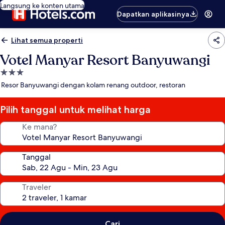
Langsung ke konten utama
Dapatkan aplikasinya
Lihat semua properti
Votel Manyar Resort Banyuwangi
Properti
bintang
Resor Banyuwangi dengan kolam renang outdoor, restoran
3.0
Pilih tanggal untuk melihat harga
Ke mana?
Tanggal
Traveler
Cari