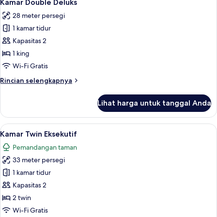
7
Deluks
Kamar Double Deluks
semua
28 meter persegi
foto
1 kamar tidur
untuk
Kamar
Kapasitas 2
Double
1 king
Deluks
Wi-Fi Gratis
Rincian
Rincian selengkapnya
lebih
lanjut
Lihat harga untuk tanggal Anda
untuk
Kamar
Double
Lihat
Kamar Twin Eksekutif | Minibar, meja k
4
Deluks
Kamar Twin Eksekutif
semua
Pemandangan taman
foto
33 meter persegi
untuk
Kamar
1 kamar tidur
Twin
Kapasitas 2
Eksekutif
2 twin
Wi-Fi Gratis