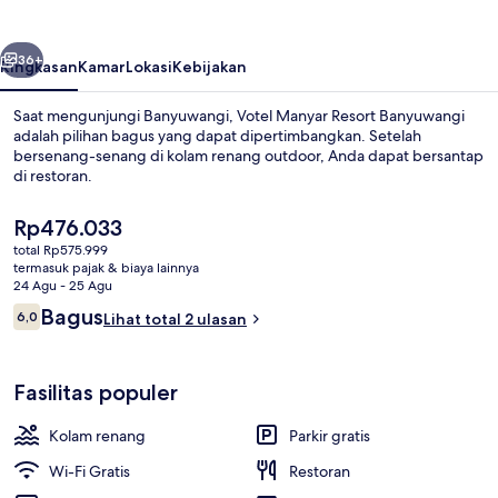
Banyuwangi
belumnya
Berikutnya
36+
Ringkasan
Kamar
Lokasi
Kebijakan
Saat mengunjungi Banyuwangi, Votel Manyar Resort Banyuwangi
adalah pilihan bagus yang dapat dipertimbangkan. Setelah
bersenang-senang di kolam renang outdoor, Anda dapat bersantap
di restoran.
Harga
Rp476.033
saat
total Rp575.999
ini
termasuk pajak & biaya lainnya
Rp476.033
24 Agu - 25 Agu
Kolam renang outdoor
Ulasan
Bagus
6,0
Lihat total 2 ulasan
6,0 dari 10
Fasilitas populer
Kolam renang
Parkir gratis
Wi-Fi Gratis
Restoran