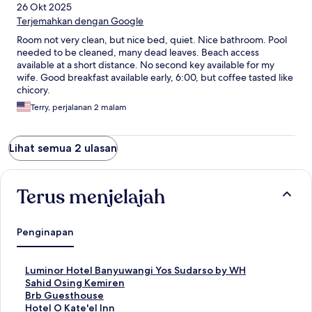
26 Okt 2025
Terjemahkan dengan Google
Room not very clean, but nice bed, quiet. Nice bathroom. Pool
needed to be cleaned, many dead leaves. Beach access
available at a short distance. No second key available for my
wife. Good breakfast available early, 6:00, but coffee tasted like
chicory.
Terry, perjalanan 2 malam
Lihat semua 2 ulasan
Terus menjelajah
Penginapan
T
Luminor Hotel Banyuwangi Yos Sudarso by WH
a
T
Sahid Osing Kemiren
u
a
T
Brb Guesthouse
t
u
a
T
Hotel O Kate'el Inn