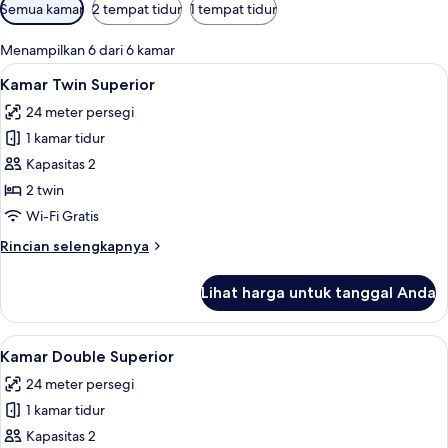
Filter
Semua kamar
2 tempat tidur
1 tempat tidur
tersedia
untuk
Menampilkan 6 dari 6 kamar
kamar
Lihat
Kamar Twin Superior | Minibar, meja ke
3
Kamar Twin Superior
semua
24 meter persegi
foto
1 kamar tidur
untuk
Kamar
Kapasitas 2
Twin
2 twin
Superior
Wi-Fi Gratis
Rincian
Rincian selengkapnya
lebih
lanjut
Lihat harga untuk tanggal Anda
untuk
Kamar
Twin
Lihat
Kamar Double Superior | Minibar, meja
3
Superior
Kamar Double Superior
semua
24 meter persegi
foto
1 kamar tidur
untuk
Kamar
Kapasitas 2