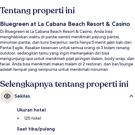
Tentang properti ini
Bluegreen at La Cabana Beach Resort & Casino
Di Bluegreen at La Cabana Beach Resort & Casino, Anda bisa
menghabiskan waktu di pantai sambil menikmati payung pantai,
minuman pantai, dan kursi berjemur, serta hanya 5 menit jalan kaki dari
Pantai Eagle. Rasakan keseruan untuk semua orang di 3 kolam renang
outdoor, sedangkan tamu yang ingin memanjakan diri bisa
mengunjungi spa untuk menikmati pijat jaringan dalam, body wrap, dan
facial. Anda bisa menikmati makan malam di 2 restoran, dan bar/lounge
adalah tempat yang sempurna untuk menikmati minuman
dingin.Terdapat kasino dan pusat kebugaran, serta fasilitas dalam kamar
yang meliputi kulkas dan microwave. Para traveler terkesan dengan staf.
Selengkapnya tentang properti ini
Sekilas
Ukuran hotel
125 hotel
Saat tiba/pulang