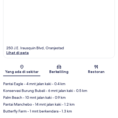
250 J.E. Irausquin Blvd, Oranjestad
Lihat di peta
Peta
Yang ada di sekitar
Berkeliling
Restoran
Pantai Eagle
- 4 mnt jalan kaki
- 0.4 km
Konservasi Burung Bubali
- 6 mnt jalan kaki
- 0.5 km
Palm Beach
- 10 mnt jalan kaki
- 0.9 km
Pantai Manchebo
- 14 mnt jalan kaki
- 1.2 km
Butterfly Farm
- 1 mnt berkendara
- 1.3 km