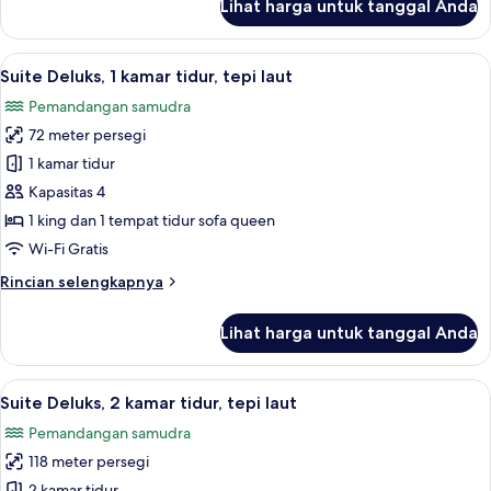
Lihat harga untuk tanggal Anda
untuk
Suite
Deluks,
Lihat
Seprai katun Mesir, seprai premium, br
8
1
Suite Deluks, 1 kamar tidur, tepi laut
semua
kamar
Pemandangan samudra
tidur
foto
72 meter persegi
untuk
Suite
1 kamar tidur
Deluks,
Kapasitas 4
1
1 king dan 1 tempat tidur sofa queen
kamar
Wi-Fi Gratis
tidur,
Rincian
Rincian selengkapnya
tepi
lebih
laut
lanjut
Lihat harga untuk tanggal Anda
untuk
Suite
Deluks,
Lihat
Televisi LCD 42-inci dengan saluran TV
6
1
Suite Deluks, 2 kamar tidur, tepi laut
semua
kamar
Pemandangan samudra
tidur,
foto
tepi
118 meter persegi
untuk
laut
2 kamar tidur