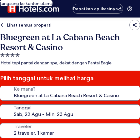
Langsung ke konten utama
Dapatkan aplikasinya
Lihat semua properti
Bluegreen at La Cabana Beach
Resort & Casino
Properti
bintang
Hotel tepi pantai dengan spa, dekat dengan Pantai Eagle
4.0
Pilih tanggal untuk melihat harga
Ke mana?
Tanggal
Traveler