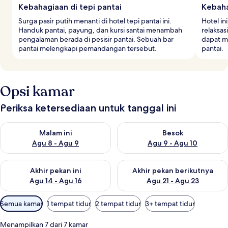
Kebahagiaan di tepi pantai
Kebaha
Surga pasir putih menanti di hotel tepi pantai ini.
Hotel i
Handuk pantai, payung, dan kursi santai menambah
relaksas
pengalaman berada di pesisir pantai. Sebuah bar
dapat me
pantai melengkapi pemandangan tersebut.
pantai.
Opsi kamar
Periksa ketersediaan untuk tanggal ini
Periksa ketersediaan untuk malam ini Agu 8 - Agu 9
Periksa ketersediaan untuk be
Malam ini
Besok
Agu 8 - Agu 9
Agu 9 - Agu 10
Periksa ketersediaan untuk akhir pekan ini Agu 14 - Agu 16
Periksa ketersediaan untuk ak
Akhir pekan ini
Akhir pekan berikutnya
Agu 14 - Agu 16
Agu 21 - Agu 23
Filter
Semua kamar
1 tempat tidur
2 tempat tidur
3+ tempat tidur
tersedia
untuk
Menampilkan 7 dari 7 kamar