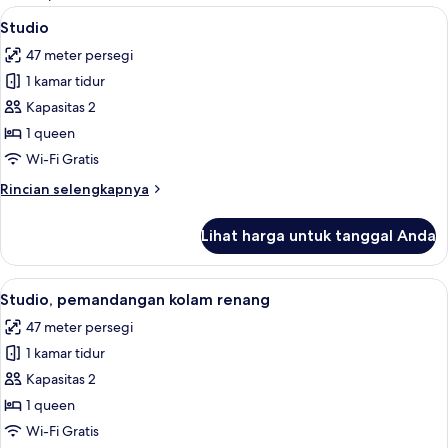
kamar
Lihat
Seprai katun Mesir, seprai premium, br
6
Studio
semua
47 meter persegi
foto
1 kamar tidur
untuk
Studio
Kapasitas 2
1 queen
Wi-Fi Gratis
Rincian
Rincian selengkapnya
lebih
lanjut
Lihat harga untuk tanggal Anda
untuk
Studio
Lihat
Seprai katun Mesir, seprai premium, br
6
Studio, pemandangan kolam renang
semua
47 meter persegi
foto
1 kamar tidur
untuk
Studio,
Kapasitas 2
pemandangan
1 queen
kolam
Wi-Fi Gratis