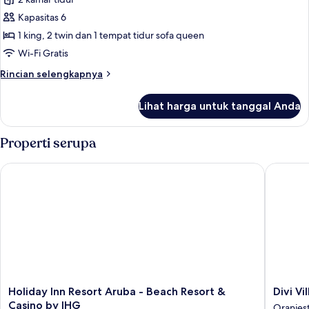
Suite
Deluks,
Kapasitas 6
2
1 king, 2 twin dan 1 tempat tidur sofa queen
kamar
Wi-Fi Gratis
tidur,
Rincian
Rincian selengkapnya
tepi
lebih
laut
lanjut
Lihat harga untuk tanggal Anda
untuk
Suite
Deluks,
Properti serupa
2
kamar
Holiday Inn Resort Aruba - Beach Resort & Casino by IHG
Divi Vill
tidur,
tepi
laut
Holiday
Divi
Holiday Inn Resort Aruba - Beach Resort &
Divi V
Inn
Village
Casino by IHG
Oranjes