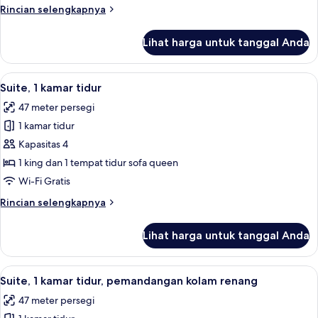
renang
Rincian
Rincian selengkapnya
lebih
lanjut
Lihat harga untuk tanggal Anda
untuk
Studio,
pemandangan
Lihat
Suite, 1 kamar tidur | Seprai katun Mes
8
kolam
Suite, 1 kamar tidur
semua
renang
47 meter persegi
foto
1 kamar tidur
untuk
Suite,
Kapasitas 4
1
1 king dan 1 tempat tidur sofa queen
kamar
Wi-Fi Gratis
tidur
Rincian
Rincian selengkapnya
lebih
lanjut
Lihat harga untuk tanggal Anda
untuk
Suite,
1
Lihat
Seprai katun Mesir, seprai premium, br
7
kamar
Suite, 1 kamar tidur, pemandangan kolam renang
semua
tidur
47 meter persegi
foto