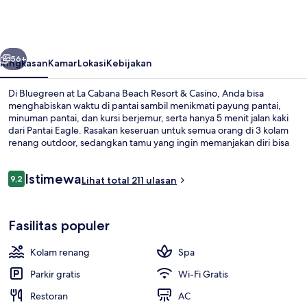
La
Cabana
Beach
belumnya
Berikutnya
Resort
56+
Ringkasan
Kamar
Lokasi
Kebijakan
&
Di Bluegreen at La Cabana Beach Resort & Casino, Anda bisa
Casino
menghabiskan waktu di pantai sambil menikmati payung pantai,
minuman pantai, dan kursi berjemur, serta hanya 5 menit jalan kaki
dari Pantai Eagle. Rasakan keseruan untuk semua orang di 3 kolam
renang outdoor, sedangkan tamu yang ingin memanjakan diri bisa
mengunjungi spa untuk menikmati pijat jaringan dalam, body wrap,
dan facial. Anda bisa menikmati makan malam di 2 restoran, dan
Ulasan
Istimewa
bar/lounge adalah tempat yang sempurna untuk menikmati
9,2
Lihat total 211 ulasan
9,2 dari 10
minuman dingin.Terdapat kasino dan pusat kebugaran, serta
fasilitas dalam kamar yang meliputi kulkas dan microwave. Para
Seprai katun Mesir, seprai premium, br
traveler terkesan dengan staf.
Fasilitas populer
Kolam renang
Spa
Parkir gratis
Wi-Fi Gratis
Restoran
AC