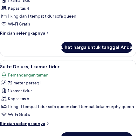
1 kamar tidur
untuk
Suite,
Kapasitas 4
1
1 king dan 1 tempat tidur sofa queen
kamar
Wi-Fi Gratis
tidur,
Rincian
Rincian selengkapnya
pemandangan
lebih
kolam
lanjut
Lihat harga untuk tanggal Anda
untuk
renang
Suite,
1
Lihat
Suite Deluks, 1 kamar tidur | Seprai ka
7
kamar
Suite Deluks, 1 kamar tidur
semua
tidur,
Pemandangan taman
pemandangan
foto
kolam
72 meter persegi
untuk
renang
Suite
1 kamar tidur
Deluks,
Kapasitas 6
1
1 king, 1 tempat tidur sofa queen dan 1 tempat tidur murphy queen
kamar
Wi-Fi Gratis
tidur
Rincian
Rincian selengkapnya
lebih
lanjut