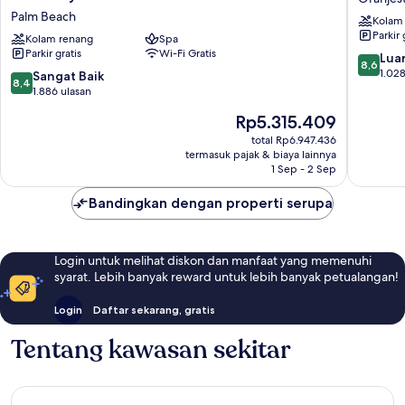
Resort
Golf
Palm Beach
Kolam
Aruba
&
Parkir 
-
Kolam renang
Spa
Beach
Parkir gratis
Wi-Fi Gratis
Beach
Resort
8.6
Luar
8,6
Resort
Oranjes
dari
1.028
8.4
Sangat Baik
8,4
&
10,
dari
1.886 ulasan
Casino
Luar
10,
Harga
Rp5.315.409
by
Biasa,
Sangat
sekarang
IHG
1.028
Baik,
total Rp6.947.436
Rp5.315.409
Palm
ulasan
termasuk pajak & biaya lainnya
1.886
Beach
1 Sep - 2 Sep
ulasan
Bandingkan dengan properti serupa
Login untuk melihat diskon dan manfaat yang memenuhi
syarat. Lebih banyak reward untuk lebih banyak petualangan!
Login
Daftar sekarang, gratis
Tentang kawasan sekitar