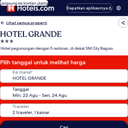
Langsung ke konten utama
Dapatkan aplikasinya
Lihat semua properti
HOTEL GRANDE
Properti
bintang
Hotel pegunungan dengan 5 restoran, di dekat SM City Baguio
3.0
Pilih tanggal untuk melihat harga
Ke mana?
Tanggal
Traveler
Cari