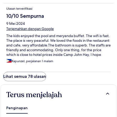
Ulasan terverifikasi
10/10 Sempurna
9 Mei 2024
Terjemahkan dengan Google
The kids enjoyed the pool and meryenda buffet. The wifi is fast.
The place is very peaceful. We loved the foods in the restaurant
and cafe, very affordable.The bathroom is superb. The staffs are
friendly and accommodating. Only one thing, for the price
which is close to hotel prices inside Camp John Hay, I hope
someone will help us with our bags as well.
Rapunzel, perjalanan 1 malam
Lihat semua 78 ulasan
Terus menjelajah
Penginapan