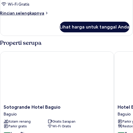
Wi-Fi Gratis
Rincian
Rincian selengkapnya
lebih
lanjut
Lihat harga untuk tanggal Anda
untuk
Suite
Eksekutif
Properti serupa
Sotogrande Hotel Baguio
Hotel El
Sotogrande
Hotel
Sotogrande Hotel Baguio
Hotel 
Hotel
Elizabet
Baguio
Baguio
Baguio
Baguio
Kolam renang
Gratis Sarapan
Parkir 
Baguio
Baguio
Parkir gratis
Wi-Fi Gratis
Restor