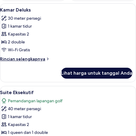
Lihat
Kamar Deluks | 1 kamar tidur, brankas, 
9
Kamar Deluks
semua
30 meter persegi
foto
1 kamar tidur
untuk
Kamar
Kapasitas 2
Deluks
2 double
Wi-Fi Gratis
Rincian
Rincian selengkapnya
lebih
lanjut
Lihat harga untuk tanggal Anda
untuk
Kamar
Deluks
Lihat
Suite Eksekutif | 1 kamar tidur, branka
18
Suite Eksekutif
semua
Pemandangan lapangan golf
foto
40 meter persegi
untuk
Suite
1 kamar tidur
Eksekutif
Kapasitas 2
1 queen dan 1 double