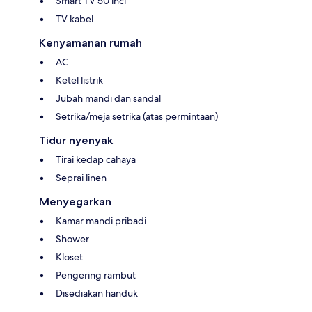
Smart TV 50 inci
TV kabel
Kenyamanan rumah
AC
Ketel listrik
Jubah mandi dan sandal
Setrika/meja setrika (atas permintaan)
Tidur nyenyak
Tirai kedap cahaya
Seprai linen
Menyegarkan
Kamar mandi pribadi
Shower
Kloset
Pengering rambut
Disediakan handuk