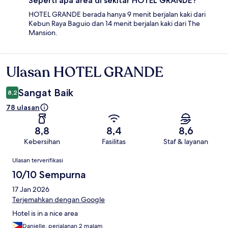
Seperti apa area di sekitar HOTEL GRANDE?
HOTEL GRANDE berada hanya 9 menit berjalan kaki dari
Kebun Raya Baguio dan 14 menit berjalan kaki dari The
Mansion.
Ulasan HOTEL GRANDE
Ulasan
Sangat Baik
8,2
78 ulasan
8,8
8,4
8,6
Kebersihan
Fasilitas
Staf & layanan
Ulasan
Ulasan terverifikasi
10/10 Sempurna
17 Jan 2026
Terjemahkan dengan Google
Hotel is in a nice area
Danielle, perjalanan 2 malam