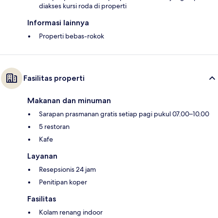
diakses kursi roda di properti
Informasi lainnya
Properti bebas-rokok
Fasilitas properti
Makanan dan minuman
Sarapan prasmanan gratis setiap pagi pukul 07.00–10.00
5 restoran
Kafe
Layanan
Resepsionis 24 jam
Penitipan koper
Fasilitas
Kolam renang indoor