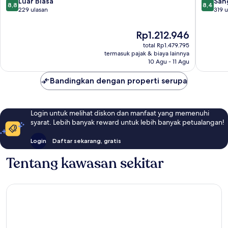
8.8
8.4
Luar Biasa
San
8,8
8,4
dari
dari
229 ulasan
319 u
10,
10,
Luar
Sangat
Harga
Rp1.212.946
Biasa,
Baik,
sekarang
total Rp1.479.795
229
319
Rp1.212.946
termasuk pajak & biaya lainnya
ulasan
ulasan
10 Agu - 11 Agu
Bandingkan dengan properti serupa
Login untuk melihat diskon dan manfaat yang memenuhi
syarat. Lebih banyak reward untuk lebih banyak petualangan!
Login
Daftar sekarang, gratis
Tentang kawasan sekitar