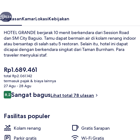
belumnya
Berikutnya
53+
Ringkasan
Kamar
Lokasi
Kebijakan
HOTEL GRANDE berjarak 10 menit berkendara dari Session Road
dan SM City Baguio. Tamu dapat bermain air di kolam renang indoor
atau bersantap di salah satu 5 restoran. Selain itu, hotel ini dapat
dicapai dengan berkendara singkat dari Taman Burnham. Para
traveler menyukai staf.
Harga
Rp1.689.461
saat
total Rp2.061.142
ini
termasuk pajak & biaya lainnya
Resepsionis
Rp1.689.461
27 Agu - 28 Agu
Ulasan
Sangat bagus
8,2
Lihat total 78 ulasan
8,2 dari 10
Fasilitas populer
Kolam renang
Gratis Sarapan
Parkir gratis
Wi-Fi Gratis