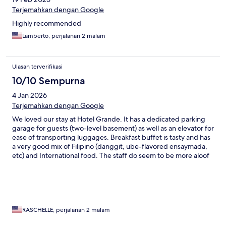
Terjemahkan dengan Google
Highly recommended
Lamberto, perjalanan 2 malam
Ulasan terverifikasi
10/10 Sempurna
4 Jan 2026
Terjemahkan dengan Google
We loved our stay at Hotel Grande. It has a dedicated parking
garage for guests (two-level basement) as well as an elevator for
ease of transporting luggages. Breakfast buffet is tasty and has
a very good mix of Filipino (danggit, ube-flavored ensaymada,
etc) and International food. The staff do seem to be more aloof
than most of the staff at other Philippine hotels we've stayed at -
they're not the type to jump up and greet you every single time
they see you - which is good because it made for our
interactions to feel more genuine. Internet connection is
secured and fast. TV has great options. Our room was spacious,
and clean. We hear guests from the hallway but not once
RASCHELLE, perjalanan 2 malam
they've entered their room. Bathroom's also kept very clean and