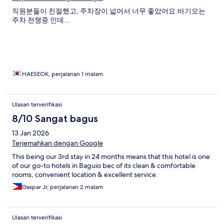
직원분들이 친절했고, 주차장이 넓어서 너무 좋았어요.바기오는
주차 전쟁중 인데...
HAESEOK, perjalanan 1 malam
Ulasan terverifikasi
8/10 Sangat bagus
13 Jan 2026
Terjemahkan dengan Google
This being our 3rd stay in 24 months means that this hotel is one
of our go-to hotels in Baguio bec of its clean & comfortable
rooms, convenient location & excellent service.
Gaspar Jr, perjalanan 2 malam
Ulasan terverifikasi