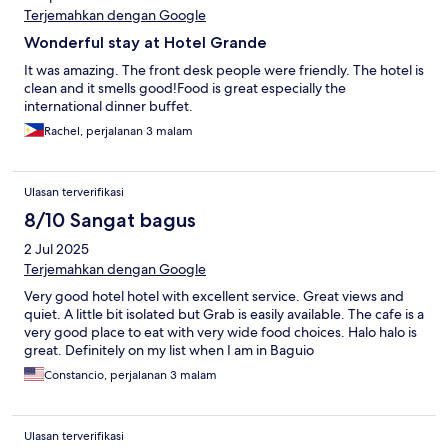
Terjemahkan dengan Google
Wonderful stay at Hotel Grande
It was amazing. The front desk people were friendly. The hotel is
clean and it smells good!Food is great especially the
international dinner buffet.
Rachel, perjalanan 3 malam
Ulasan terverifikasi
8/10 Sangat bagus
2 Jul 2025
Terjemahkan dengan Google
Very good hotel hotel with excellent service. Great views and
quiet. A little bit isolated but Grab is easily available. The cafe is a
very good place to eat with very wide food choices. Halo halo is
great. Definitely on my list when I am in Baguio
Constancio, perjalanan 3 malam
Ulasan terverifikasi