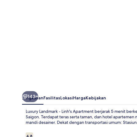
-
Linh's
Apartment
143+
Ringkasan
Fasilitas
Lokasi
Harga
Kebijakan
Luxury Landmark - Linh's Apartment berjarak 5 menit ber
Saigon. Terdapat teras serta taman, dan hotel apartemen 
mandi desainer. Dekat dengan transportasi umum: Stasiun T
Ulasan
4,8