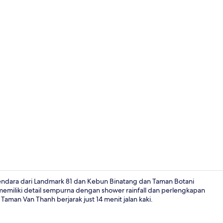
Meja kerja, 
kendara dari Landmark 81 dan Kebun Binatang dan Taman Botani
memiliki detail sempurna dengan shower rainfall dan perlengkapan
aman Van Thanh berjarak just 14 menit jalan kaki.
Meja kerja, 