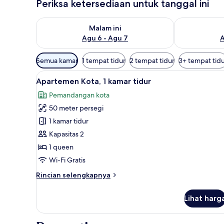
Periksa ketersediaan untuk tanggal ini
Periksa ketersediaan untuk malam ini Agu 6 - Agu 7
Periksa keter
Malam ini
Agu 6 - Agu 7
A
Filter
Semua kamar
1 tempat tidur
2 tempat tidur
3+ tempat tid
tersedia
Lihat
Apartemen Kota, 1 kamar tidur 
untuk
50
Apartemen Kota, 1 kamar tidur
semua
kamar
Pemandangan kota
foto
50 meter persegi
untuk
Apartemen
1 kamar tidur
Kota,
Kapasitas 2
1
1 queen
kamar
Wi-Fi Gratis
tidur
Rincian
Rincian selengkapnya
lebih
lanjut
Lihat harg
untuk
Apartemen
Kota,