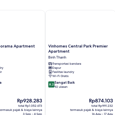
kamar
3
tidur
ka
ti
mes Central Park
rama Apartment Vinhomes
Vinhomes Central Park Premier Apar
Vinhomes
norama Apartment
Vinhomes Central Park Premier
Central
Apartment
Park
Binh Thanh
Premier
Apartment
Transportasi bandara
dry
Dapur
Binh
ir
Fasilitas laundry
Thanh
Wi-Fi Gratis
8.2
a
Sangat Baik
8,2
dari
92 ulasan
10,
Sangat
Harga
Harga
Rp928.283
Rp874.103
Baik,
sekarang
sekarang
92
total Rp1.052.673
total Rp991.232
Rp928.283
Rp874.103
ulasan
termasuk pajak & biaya lainnya
termasuk pajak & biaya lainnya
3 Sep - 4 Sep
16 Agu - 17 Agu