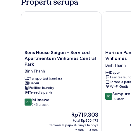
Properti serupa
1
kamar
tidur
Sens House Saigon – Serviced Apartments in Vinho
Horizon Pano
Sens
Horizon
Sens House Saigon – Serviced
Horizon Pa
House
Panorama
Apartments in Vinhomes Central
Vinhomes
Saigon
Apartment
Park
Binh Thanh
–
Vinhomes
Binh Thanh
Serviced
Binh
Dapur
Fasilitas laun
Apartments
Thanh
Transportasi bandara
Tersedia park
in
Dapur
Wi-Fi Gratis
Fasilitas laundry
Vinhomes
Tersedia parkir
10.0
Central
Sempurn
10
dari
Park
1 ulasan
9.0
Istimewa
9,0
10,
Binh
dari
245 ulasan
Sempurna,
Thanh
10,
Harga
Rp719.303
1
Istimewa,
sekarang
ulasan
245
total Rp856.473
Rp719.303
termasuk pajak & biaya lainnya
ulasan
9 Agu - 10 Agu