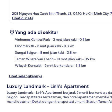
208 Nguyen Huu Canh Binh Thanh, L3. 04.10, Ho Chi Minh City,
Lihat di peta
Yang ada di sekitar
Vinhomes Central Park
- 3 mnt jalan kaki
- 0.3 km
Landmark 81
- 3 mnt jalan kaki
- 0.3 km
Pet
Sungai Saigon
- 8 mnt jalan kaki
- 0.8 km
Taman Wisata Van Thanh
- 10 mnt jalan kaki
- 0.9 km
Wilayah Konsulat
- 6 mnt berkendara
- 3.8 km
Lihat selengkapnya
Luxury Landmark - Linh's Apartment
Luxury Landmark - Linh's Apartment berjarak 5 menit berkendara d
Saigon. Terdapat teras serta taman, dan hotel apartemen memiliki 
mandi desainer. Dekat dengan transportasi umum: Stasiun Taman Van 