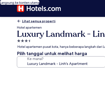
Langsung ke konten utama
Lihat semua properti
Hotel apartemen
Luxury Landmark - Lin
Properti
bintang
Hotel apartemen pusat kota, hanya beberapa langkah dari 
3.5
Pilih tanggal untuk melihat harga
Ke mana?
Galeri
foto
untuk
Luxury
Landmark