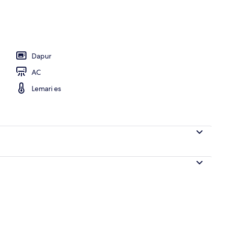
Dapur
AC
Lemari es