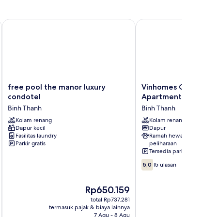
mar
dur
tment
free pool the manor luxury condotel
Vinhomes Central Park
free
Vinhomes
free pool the manor luxury
Vinhomes Central Pa
pool
Central
condotel
Apartments
the
Park-
Binh Thanh
Binh Thanh
manor
Luxury
luxury
Kolam renang
Apartments
Kolam renang
Dapur kecil
Dapur
condotel
Binh
Fasilitas laundry
Ramah hewan
Binh
Thanh
Parkir gratis
peliharaan
Thanh
Tersedia parkir
5.0
5,0
15 ulasan
dari
10,
Harga
Rp650.159
15
sekarang
ulasan
total Rp737.281
Rp650.159
termasuk pajak & biaya lainnya
termasuk paj
7 Agu - 8 Agu