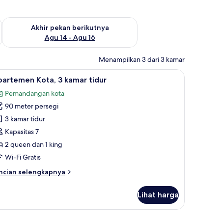
n ini Agu 7 - Agu 9
Periksa ketersediaan untuk akhir pekan berikutnya Agu 14 - A
Akhir pekan berikutnya
Agu 14 - Agu 16
Menampilkan 3 dari 3 kamar
yanan streaming
a kerja, ruang kerja ramah laptop, dan tirai kedap cahaya
ihat
Meja kerja, ruang kerja ramah laptop, dan tir
50
partemen Kota, 3 kamar tidur
emua
Pemandangan kota
oto
90 meter persegi
ntuk
partemen
3 kamar tidur
ota,
Kapasitas 7
2 queen dan 1 king
amar
Wi-Fi Gratis
idur
ncian
ncian selengkapnya
bih
njut
Lihat harga
tuk
partemen
ta,