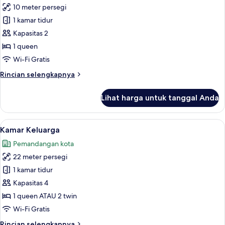
10 meter persegi
foto
1 kamar tidur
untuk
Kamar
Kapasitas 2
Single
1 queen
Standar
Wi-Fi Gratis
Rincian
Rincian selengkapnya
lebih
lanjut
Lihat harga untuk tanggal Anda
untuk
Kamar
Single
Lihat
Kamar Keluarga | Pemandangan tama
5
Standar
Kamar Keluarga
semua
Pemandangan kota
foto
22 meter persegi
untuk
Kamar
1 kamar tidur
Keluarga
Kapasitas 4
1 queen ATAU 2 twin
Wi-Fi Gratis
Rincian
Rincian selengkapnya