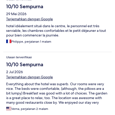
10/10 Sempurna
29 Mei 2026
Terjemahkan dengan Google
hotel idéalement situé dans le centre, le personnel est très
serviable, les chambres confortables et le petit déjeuner a tout
pour bien commencer la journée.
Philippe, perjalanan 1 malam
Ulasan terverifikasi
10/10 Sempurna
2 Jul 2026
Terjemahkan dengan Google
Everything about the hotel was superb. Our rooms were very
nice. The beds were comfortable, (although, the pillows are a
bit lumpy) Breakfast was good with a lot of choices. The garden
is a great place to relax, too. The location was awesome with
many good restaurants close by. We enjoyed our stay very
much.
Verna, perjalanan 2 malam