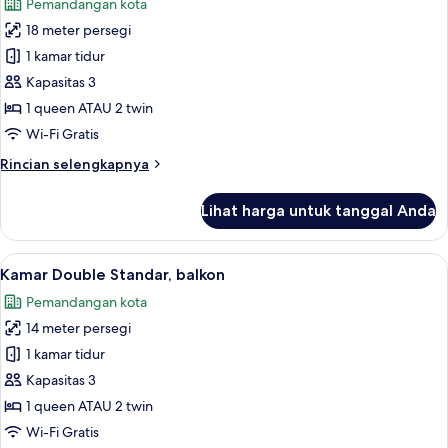
Pemandangan kota
foto
18 meter persegi
untuk
Kamar
1 kamar tidur
Double
Kapasitas 3
Superior,
1 queen ATAU 2 twin
1
Wi-Fi Gratis
kamar
Rincian
Rincian selengkapnya
tidur
lebih
lanjut
Lihat harga untuk tanggal Anda
untuk
Kamar
Double
Lihat
Seprai premium, busa memori, brankas
4
Superior,
Kamar Double Standar, balkon
semua
1
Pemandangan kota
kamar
foto
tidur
14 meter persegi
untuk
Kamar
1 kamar tidur
Double
Kapasitas 3
Standar,
1 queen ATAU 2 twin
balkon
Wi-Fi Gratis