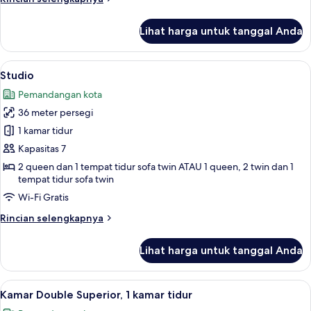
lebih
lanjut
Lihat harga untuk tanggal Anda
untuk
Kamar
Keluarga
Lihat
Studio | Seprai premium, busa memori,
5
Studio
semua
Pemandangan kota
foto
36 meter persegi
untuk
Studio
1 kamar tidur
Kapasitas 7
2 queen dan 1 tempat tidur sofa twin ATAU 1 queen, 2 twin dan 1
tempat tidur sofa twin
Wi-Fi Gratis
Rincian
Rincian selengkapnya
lebih
lanjut
Lihat harga untuk tanggal Anda
untuk
Studio
Lihat
Kamar Double Superior, 1 kamar tidur |
4
Kamar Double Superior, 1 kamar tidur
semua