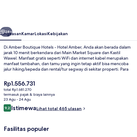
Hotels
-
Hotel
belumnya
Berikutnya
Amber
28+
Ringkasan
Kamar
Lokasi
Kebijakan
Di Amber Boutique Hotels - Hotel Amber, Anda akan berada dalam
jarak 10 menit berkendara dari Main Market Square dan Kastil
Wawel. Manfaat gratis seperti WiFi dan internet kabel merupakan
manfaat tambahan, dan tamu yang ingin tetap aktif bisa mencoba
jalur hiking/sepeda dan rental/tur segway di sekitar properti. Para
traveler terkesan dengan staf.
Harga
Rp1.556.731
saat
total Rp1.681.270
ini
termasuk pajak & biaya lainnya
Taman
Rp1.556.731
23 Agu - 24 Agu
Ulasan
Istimewa
9,2
Lihat total 465 ulasan
9,2 dari 10
Fasilitas populer