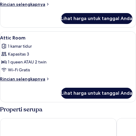
Rincian
Rincian selengkapnya
lebih
lanjut
Lihat harga untuk tanggal Anda
untuk
Kamar
Double
Lihat
Attic Room | Seprai premium, busa me
2
Standar,
Attic Room
semua
balkon
1 kamar tidur
foto
Kapasitas 3
untuk
Attic
1 queen ATAU 2 twin
Room
Wi-Fi Gratis
Rincian
Rincian selengkapnya
lebih
lanjut
Lihat harga untuk tanggal Anda
untuk
Attic
Room
Properti serupa
Golden Tulip Krakow City Center
Metropol