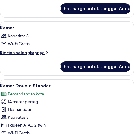
lanjut
Lihat harga untuk tanggal Anda
untuk
Kamar
Lihat
Seprai premium, busa memori, brankas
5
Kamar
semua
Kapasitas 3
foto
Wi-Fi Gratis
untuk
Kamar
Rincian
Rincian selengkapnya
lebih
lanjut
Lihat harga untuk tanggal Anda
untuk
Kamar
Lihat
Seprai premium, busa memori, brankas
5
Kamar Double Standar
semua
Pemandangan kota
foto
14 meter persegi
untuk
Kamar
1 kamar tidur
Double
Kapasitas 3
Standar
1 queen ATAU 2 twin
Wi-Fi Gratis