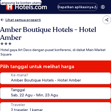
Langsung ke konten utama
Dapatkan aplikasinya
Lihat semua properti
Amber Boutique Hotels - Hotel
Amber
Properti
bintang
Hotel gaya Art Deco dengan pusat konferensi, di dekat Main Market
3.0
Square
Pilih tanggal untuk melihat harga
Ke mana?
Tanggal
Traveler