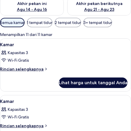
Periksa ketersediaan untuk akhir pekan ini Agu 14 - Agu 16
Periksa ketersediaan untuk ak
Akhir pekan ini
Akhir pekan berikutnya
Agu 14 - Agu 16
Agu 21 - Agu 23
Filter
Semua kamar
1 tempat tidur
2 tempat tidur
3+ tempat tidur
tersedia
untuk
Menampilkan 11 dari 11 kamar
kamar
Lihat
Seprai premium, busa memori, brankas
10
Kamar
semua
Kapasitas 3
foto
Wi-Fi Gratis
untuk
Kamar
Rincian
Rincian selengkapnya
lebih
lanjut
Lihat harga untuk tanggal Anda
untuk
Kamar
Lihat
Seprai premium, busa memori, brankas
7
Kamar
semua
Kapasitas 3
foto
Wi-Fi Gratis
untuk
Kamar
Rincian
Rincian selengkapnya
lebih