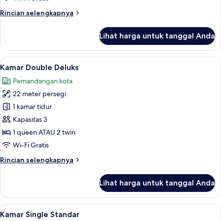
Rincian
Rincian selengkapnya
lebih
lanjut
Lihat harga untuk tanggal Anda
untuk
Kamar
Double
Lihat
Seprai premium, busa memori, brankas
5
Standar
Kamar Double Deluks
semua
Pemandangan kota
foto
22 meter persegi
untuk
Kamar
1 kamar tidur
Double
Kapasitas 3
Deluks
1 queen ATAU 2 twin
Wi-Fi Gratis
Rincian
Rincian selengkapnya
lebih
lanjut
Lihat harga untuk tanggal Anda
untuk
Kamar
Double
Lihat
Seprai premium, busa memori, brankas
5
Deluks
Kamar Single Standar
semua