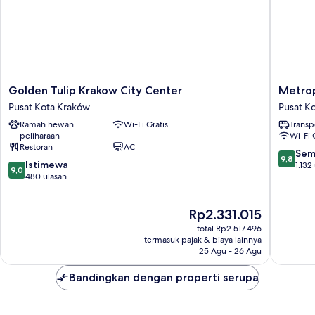
Golden
Metropo
Golden Tulip Krakow City Center
Metrop
Tulip
Boutiqu
Pusat Kota Kraków
Pusat K
Krakow
Hotel
Ramah hewan
Wi-Fi Gratis
Transp
City
Pusat
peliharaan
Wi-Fi 
Center
Kota
Restoran
AC
Pusat
Kraków
9.8
Sem
9,8
9.0
Kota
Istimewa
dari
1.132
9,0
dari
Kraków
480 ulasan
10,
10,
Sempur
Istimewa,
1.132
Harga
Rp2.331.015
480
ulasan
sekarang
ulasan
total Rp2.517.496
Rp2.331.015
termasuk pajak & biaya lainnya
25 Agu - 26 Agu
Bandingkan dengan properti serupa