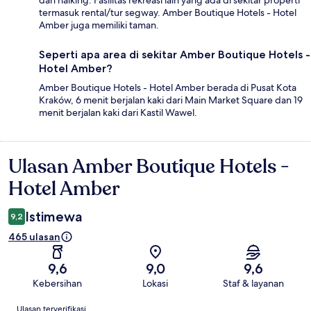
dan haiking. Fasilitas rekreasi lain yang ada di sekitar properti
termasuk rental/tur segway. Amber Boutique Hotels - Hotel
Amber juga memiliki taman.
Seperti apa area di sekitar Amber Boutique Hotels -
Hotel Amber?
Amber Boutique Hotels - Hotel Amber berada di Pusat Kota
Kraków, 6 menit berjalan kaki dari Main Market Square dan 19
menit berjalan kaki dari Kastil Wawel.
Ulasan Amber Boutique Hotels -
Ulasan
Hotel Amber
Istimewa
9,2
465 ulasan
9,6
9,0
9,6
Kebersihan
Lokasi
Staf & layanan
Ulasan
Ulasan terverifikasi