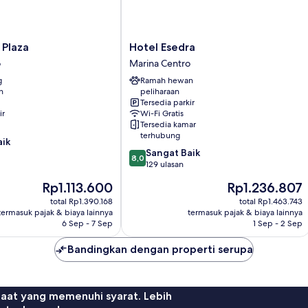
Hotel
 Plaza
Hotel Esedra
Esedra
o
Marina Centro
Marina
g
Ramah hewan
Centro
n
peliharaan
Tersedia parkir
ir
Wi-Fi Gratis
Tersedia kamar
terhubung
aik
8.0
Sangat Baik
8,0
dari
129 ulasan
10,
Harga
Harga
Rp1.113.600
Rp1.236.807
Sangat
sekarang
sekarang
Baik,
total Rp1.390.168
total Rp1.463.743
Rp1.113.600
Rp1.236.807
termasuk pajak & biaya lainnya
termasuk pajak & biaya lainnya
129
6 Sep - 7 Sep
1 Sep - 2 Sep
ulasan
Bandingkan dengan properti serupa
faat yang memenuhi syarat. Lebih