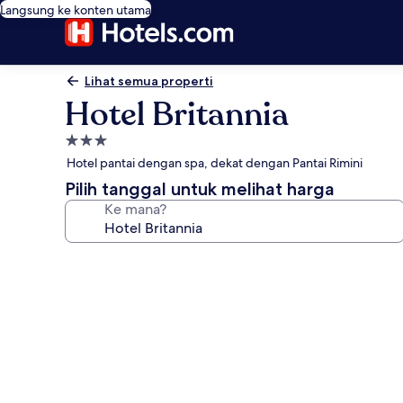
Langsung ke konten utama
Lihat semua properti
Hotel Britannia
Properti
bintang
Hotel pantai dengan spa, dekat dengan Pantai Rimini
3.0
Pilih tanggal untuk melihat harga
Ke mana?
Galeri
foto
untuk
Hotel
Britannia