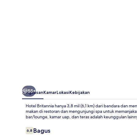
55+
Ringkasan
Kamar
Lokasi
Kebijakan
Hotel Britannia hanya 3,8 mil (6,1 km) dari bandara dan m
makan di restoran dan mengunjungi spa untuk memanjakan di
bar/lounge, kamar uap, dan teras adalah keunggulan lainn
Ulasan
Bagus
6,8
6,8 dari 10