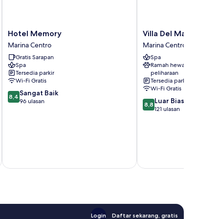
Hotel
Villa
Hotel Memory
Villa Del Mare
Memory
Del
Marina Centro
Marina Centro
Marina
Mare
Gratis Sarapan
Spa
Centro
Marina
Spa
Ramah hewan
Centro
Tersedia parkir
peliharaan
Wi-Fi Gratis
Tersedia parkir
Wi-Fi Gratis
8.4
Sangat Baik
8,4
8.8
Luar Biasa
dari
96 ulasan
8,8
dari
121 ulasan
10,
10,
Sangat
Luar
Baik,
H
Biasa,
96
s
121
ulasan
R
termasuk paj
ulasan
Login
Daftar sekarang, gratis