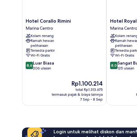
Hotel
Hotel
Hotel Corallo Rimini
Hotel Royal
Corallo
Royal
Marina Centro
Marina Centr
Rimini
Plaza
Kolam renang
Kolam renan
Marina
Marina
Ramah hewan
Ramah hewa
Centro
Centro
peliharaan
peliharaan
Tersedia parkir
Tersedia park
Wi-Fi Gratis
Wi-Fi Gratis
8.6
8.0
Luar Biasa
Sangat B
8,6
8,0
dari
dari
206 ulasan
125 ulasan
10,
10,
Luar
Sangat
Harga
Rp1.100.214
Biasa,
Baik,
sekarang
total Rp1.313.675
206
125
Rp1.100.214
termasuk pajak & biaya lainnya
ulasan
ulasan
7 Sep - 8 Sep
Login untuk melihat diskon dan man