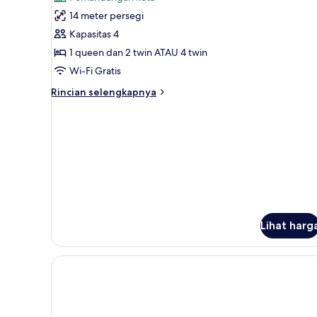
foto
14 meter persegi
untuk
Kamar
Kapasitas 4
Quadruple
1 queen dan 2 twin ATAU 4 twin
Wi-Fi Gratis
Rincian
Rincian selengkapnya
lebih
lanjut
untuk
Kamar
Quadruple
Lihat harg