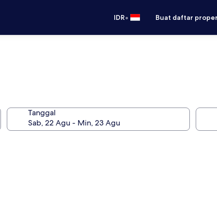
•
IDR
Buat daftar prope
Tanggal