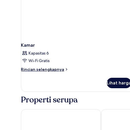
Kamar
Kapasitas 6
Wi-Fi Gratis
Rincian
Rincian selengkapnya
lebih
lanjut
Lihat harg
untuk
Kamar
Properti serupa
Hotel Corallo Rimini
Hotel Royal P