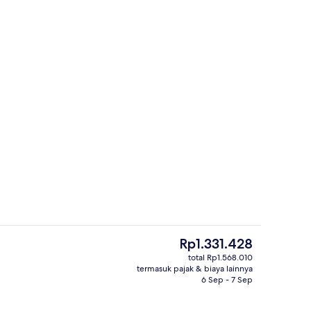
rti)
Prasmanan
Harga
Rp1.331.428
saat
total Rp1.568.010
ini
termasuk pajak & biaya lainnya
Kamar Double | Meja kerja, tirai keda
Rp1.331.428
6 Sep - 7 Sep