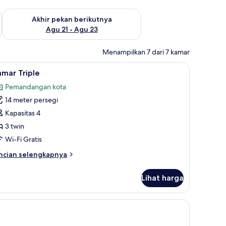
 ini Agu 14 - Agu 16
Periksa ketersediaan untuk akhir pekan berikutnya Agu 21 - A
Akhir pekan berikutnya
Agu 21 - Agu 23
Menampilkan 7 dari 7 kamar
p cahaya, dan kedap suara
ihat
Kamar Triple | Meja kerja, tirai kedap cahaya,
1
mar Triple
emua
Pemandangan kota
oto
14 meter persegi
ntuk
amar
Kapasitas 4
riple
3 twin
Wi-Fi Gratis
ncian
ncian selengkapnya
bih
njut
Lihat harga
tuk
amar
iple
edap suara