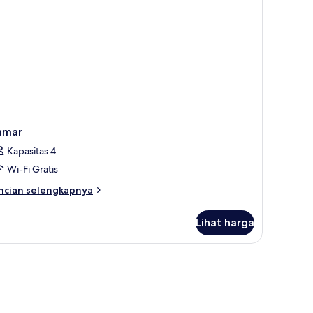
amar
Kapasitas 4
Wi-Fi Gratis
ncian
ncian selengkapnya
bih
njut
Lihat harga
tuk
amar