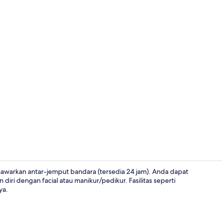
Bar (di prope
enawarkan antar-jemput bandara (tersedia 24 jam). Anda dapat
ri dengan facial atau manikur/pedikur. Fasilitas seperti
ya.
Balkon