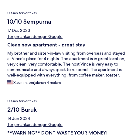
Ulasan terverifikasi
10/10 Sempurna
17 Des 2023
Terjemahkan dengan Google
Clean new apartment - great stay
My brother and sister-in-law visiting from overseas and stayed
at Vince's place for 4 nights. The apartment is in great location,
very clean, very comfortable. The host Vince is very easy to
communicate and always quick to respond. The apartment is
well-equipped with everything, from coffee maker, toaster,
plates and pots, even olive oil and spices. We feel that the host
Xiaomin, perjalanan 4 malam
really had thought about everything to make his clients feel
comfortable at home. My family will definitely stay again when
they visit. I highly recommend this property.
Ulasan terverifikasi
2/10 Buruk
14 Jun 2024
Terjemahkan dengan Google
**WARNING** DONT WASTE YOUR MONEY!