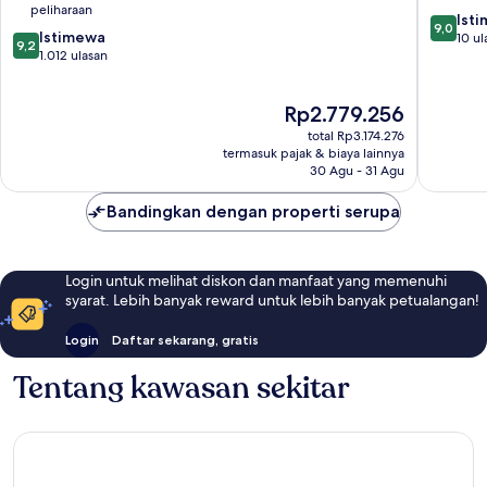
peliharaan
Redmond
Redmo
9.0
Ist
9,0
9.2
Tenggara
Istimewa
Pusat
dari
10 ul
9,2
dari
1.012 ulasan
Kota
10,
10,
Redmo
Istimew
Istimewa,
10
Harga
Rp2.779.256
1.012
ulasan
sekarang
ulasan
total Rp3.174.276
Rp2.779.256
termasuk pajak & biaya lainnya
30 Agu - 31 Agu
Bandingkan dengan properti serupa
Login untuk melihat diskon dan manfaat yang memenuhi
syarat. Lebih banyak reward untuk lebih banyak petualangan!
Login
Daftar sekarang, gratis
Tentang kawasan sekitar