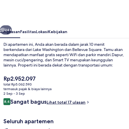
Open
Corner
Loft
belumnya
Berikutnya
-
24+
Ringkasan
Fasilitas
Lokasi
Kebijakan
92
Di apartemen ini, Anda akan berada dalam jarak 10 menit
Walkscore
berkendara dari Lake Washington dan Bellevue Square. Tamu akan
mendapatkan manfaat gratis seperti WiFi dan parkir mandiri.Dapur,
mesin cuci/pengering, dan Smart TV merupakan keunggulan
lainnya. Properti ini berada dekat dengan transportasi umum:
Stasiun Downtown Redmond berjarak 10 menit.
Harga
Rp2.952.097
saat
total Rp5.062.593
ini
termasuk pajak & biaya lainnya
Desain gedung
Rp2.952.097
2 Sep - 3 Sep
Ulasan
Sangat bagus
8,4
Lihat total 17 ulasan
8,4 dari 10
Seluruh apartemen