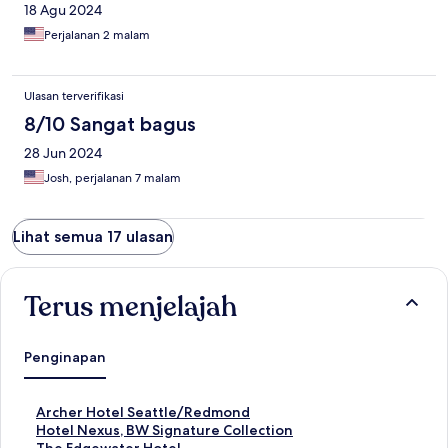
18 Agu 2024
Perjalanan 2 malam
Ulasan terverifikasi
8/10 Sangat bagus
28 Jun 2024
Josh, perjalanan 7 malam
Lihat semua 17 ulasan
Terus menjelajah
Penginapan
T
Archer Hotel Seattle/Redmond
a
T
Hotel Nexus, BW Signature Collection
u
a
T