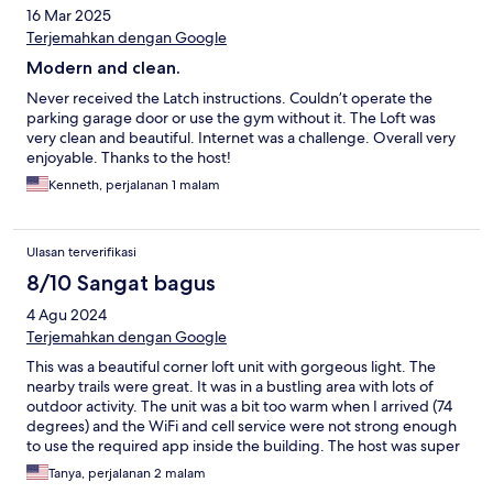
16 Mar 2025
Terjemahkan dengan Google
Modern and clean.
Never received the Latch instructions. Couldn’t operate the
parking garage door or use the gym without it. The Loft was
very clean and beautiful. Internet was a challenge. Overall very
enjoyable. Thanks to the host!
Kenneth, perjalanan 1 malam
Ulasan terverifikasi
8/10 Sangat bagus
4 Agu 2024
Terjemahkan dengan Google
This was a beautiful corner loft unit with gorgeous light. The
nearby trails were great. It was in a bustling area with lots of
outdoor activity. The unit was a bit too warm when I arrived (74
degrees) and the WiFi and cell service were not strong enough
to use the required app inside the building. The host was super
responsive and helpful.
Tanya, perjalanan 2 malam