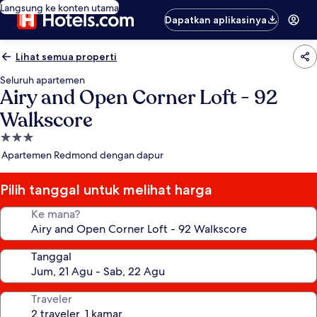
Langsung ke konten utama
Dapatkan aplikasinya
Lihat semua properti
Seluruh apartemen
Airy and Open Corner Loft - 92
Walkscore
Properti
bintang
Apartemen Redmond dengan dapur
3.0
Pilih tanggal untuk melihat harga
Ke mana?
Tanggal
Traveler