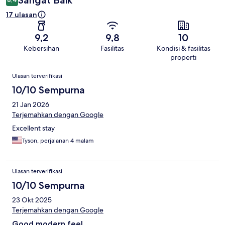
Sangat Baik
17 ulasan
9,2
9,8
10
Kebersihan
Fasilitas
Kondisi & fasilitas
properti
Ulasan
Ulasan terverifikasi
10/10 Sempurna
21 Jan 2026
Terjemahkan dengan Google
Excellent stay
Tyson, perjalanan 4 malam
Ulasan terverifikasi
10/10 Sempurna
23 Okt 2025
Terjemahkan dengan Google
Good modern feel