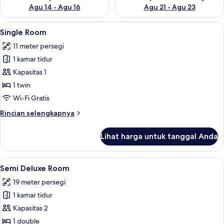
Agu 14 - Agu 16
Agu 21 - Agu 23
Lihat
Single Room | Wi-Fi gratis
4
Single Room
semua
11 meter persegi
foto
1 kamar tidur
untuk
Single
Kapasitas 1
Room
1 twin
Wi-Fi Gratis
Rincian
Rincian selengkapnya
lebih
lanjut
Lihat harga untuk tanggal Anda
untuk
Single
Room
Lihat
Semi Deluxe Room | Wi-Fi gratis
4
Semi Deluxe Room
semua
19 meter persegi
foto
1 kamar tidur
untuk
Semi
Kapasitas 2
Deluxe
1 double