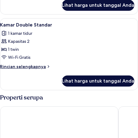
lanjut
Lihat harga untuk tanggal Anda
untuk
Suite
Room
Lihat
Kamar Double Standar | Wi-Fi gratis
8
Kamar Double Standar
semua
1 kamar tidur
foto
Kapasitas 2
untuk
Kamar
1 twin
Double
Wi-Fi Gratis
Standar
Rincian
Rincian selengkapnya
lebih
lanjut
Lihat harga untuk tanggal Anda
untuk
Kamar
Double
Properti serupa
Standar
Corbett View Banquets and Resorts
Asapian 