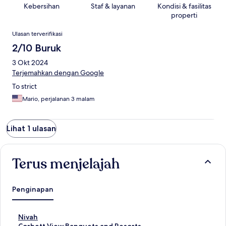
Kebersihan
Staf & layanan
Kondisi & fasilitas
properti
Ulasan
Ulasan terverifikasi
2/10 Buruk
3 Okt 2024
Terjemahkan dengan Google
To strict
Mario, perjalanan 3 malam
Lihat 1 ulasan
Terus menjelajah
Penginapan
T
Nivah
a
T