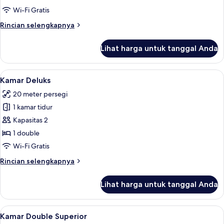
Room
Wi-Fi Gratis
Rincian
Rincian selengkapnya
lebih
lanjut
Lihat harga untuk tanggal Anda
untuk
Semi
Deluxe
Lihat
Kamar Deluks | Wi-Fi gratis
4
Room
Kamar Deluks
semua
20 meter persegi
foto
1 kamar tidur
untuk
Kamar
Kapasitas 2
Deluks
1 double
Wi-Fi Gratis
Rincian
Rincian selengkapnya
lebih
lanjut
Lihat harga untuk tanggal Anda
untuk
Kamar
Deluks
Lihat
Kamar Double Superior | Wi-Fi gratis
7
Kamar Double Superior
semua