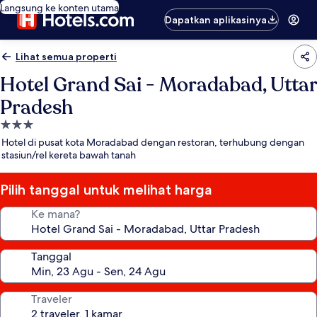
Langsung ke konten utama
Dapatkan aplikasinya
Lihat semua properti
Hotel Grand Sai - Moradabad, Uttar
Pradesh
Properti
bintang
Hotel di pusat kota Moradabad dengan restoran, terhubung dengan
3.0
stasiun/rel kereta bawah tanah
Pilih tanggal untuk melihat harga
Ke mana?
Tanggal
Traveler