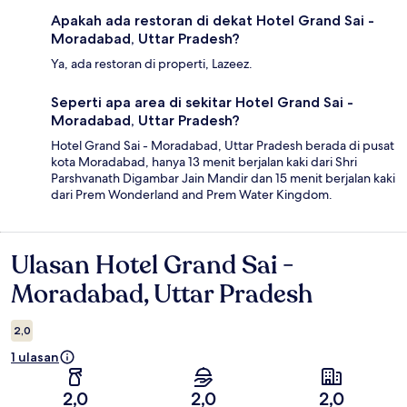
Apakah ada restoran di dekat Hotel Grand Sai -
Moradabad, Uttar Pradesh?
Ya, ada restoran di properti, Lazeez.
Seperti apa area di sekitar Hotel Grand Sai -
Moradabad, Uttar Pradesh?
Hotel Grand Sai - Moradabad, Uttar Pradesh berada di pusat
kota Moradabad, hanya 13 menit berjalan kaki dari Shri
Parshvanath Digambar Jain Mandir dan 15 menit berjalan kaki
dari Prem Wonderland and Prem Water Kingdom.
Ulasan Hotel Grand Sai -
Ulasan
Moradabad, Uttar Pradesh
2,0
1 ulasan
2,0
2,0
2,0