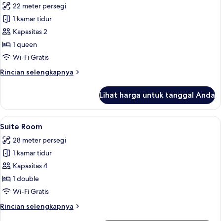
22 meter persegi
foto
1 kamar tidur
untuk
Kamar
Kapasitas 2
Double
1 queen
Superior
Wi-Fi Gratis
Rincian
Rincian selengkapnya
lebih
lanjut
Lihat harga untuk tanggal Anda
untuk
Kamar
Double
Lihat
Suite Room | Wi-Fi gratis
4
Superior
Suite Room
semua
28 meter persegi
foto
1 kamar tidur
untuk
Suite
Kapasitas 4
Room
1 double
Wi-Fi Gratis
Rincian
Rincian selengkapnya
lebih