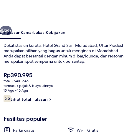
Sai
-
Moradabad,
belumnya
Berikutnya
Uttar
29+
Ringkasan
Kamar
Lokasi
Kebijakan
Pradesh
Dekat stasiun kereta, Hotel Grand Sai - Moradabad, Uttar Pradesh
merupakan pilihan yang bagus untuk menginap di Moradabad.
Anda dapat bersantai dengan minum di bar/lounge, dan restoran
merupakan spot sempurna untuk bersantap.
Harga
Rp390.995
saat
total Rp410.545
ini
termasuk pajak & biaya lainnya
Rp390.995
15 Agu - 16 Agu
Kamar Double Superior | Wi-Fi gratis
Ulasan
2,0
Lihat total 1 ulasan
2,0 dari 10
Fasilitas populer
Parkir gratis
Wi-Fi Gratis