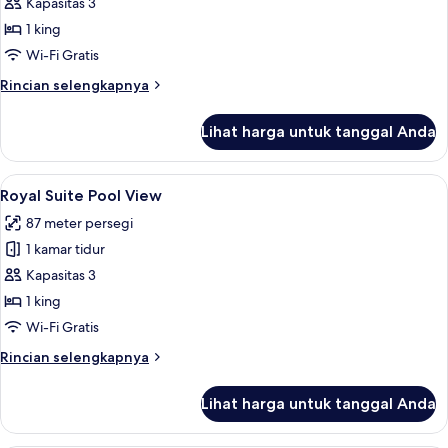
Platinum
Kapasitas 3
King
1 king
Strip
Wi-Fi Gratis
Great
Rincian
Rincian selengkapnya
View
lebih
lanjut
Lihat harga untuk tanggal Anda
untuk
Platinum
King
Lihat
Seprai katun Mesir, seprai premium, b
4
Strip
Royal Suite Pool View
semua
Great
87 meter persegi
View
foto
1 kamar tidur
untuk
Royal
Kapasitas 3
Suite
1 king
Pool
Wi-Fi Gratis
View
Rincian
Rincian selengkapnya
lebih
lanjut
Lihat harga untuk tanggal Anda
untuk
Royal
Suite