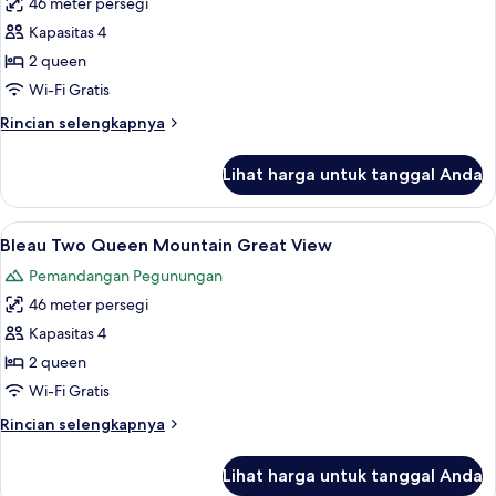
46 meter persegi
untuk
Bleau
Kapasitas 4
Two
2 queen
Queen
Wi-Fi Gratis
Mountain
Rincian
Rincian selengkapnya
Best
lebih
View
lanjut
Lihat harga untuk tanggal Anda
untuk
Bleau
Two
Lihat
Seprai katun Mesir, seprai premium, b
5
Queen
Bleau Two Queen Mountain Great View
semua
Mountain
Pemandangan Pegunungan
Best
foto
View
46 meter persegi
untuk
Bleau
Kapasitas 4
Two
2 queen
Queen
Wi-Fi Gratis
Mountain
Rincian
Rincian selengkapnya
Great
lebih
View
lanjut
Lihat harga untuk tanggal Anda
untuk