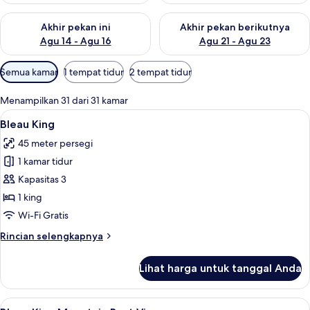
Periksa ketersediaan untuk akhir pekan ini Agu 14 - Agu 16
Periksa ketersediaan untuk ak
Akhir pekan ini
Akhir pekan berikutnya
Agu 14 - Agu 16
Agu 21 - Agu 23
Filter
Semua kamar
1 tempat tidur
2 tempat tidur
tersedia
untuk
Menampilkan 31 dari 31 kamar
kamar
Lihat
Seprai katun Mesir, seprai premium, b
4
Bleau King
semua
45 meter persegi
foto
1 kamar tidur
untuk
Bleau
Kapasitas 3
King
1 king
Wi-Fi Gratis
Rincian
Rincian selengkapnya
lebih
lanjut
Lihat harga untuk tanggal Anda
untuk
Bleau
King
Lihat
Seprai katun Mesir, seprai premium, b
4