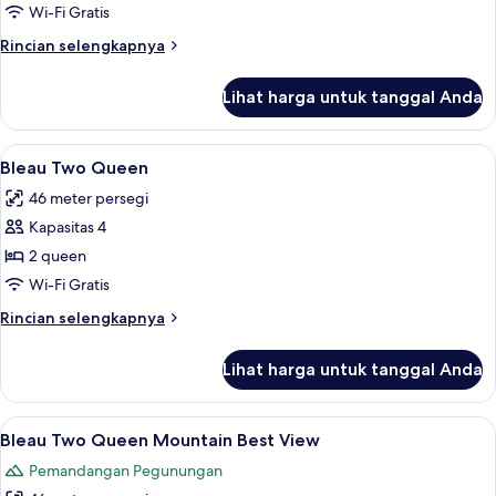
Great
Wi-Fi Gratis
View
Rincian
Rincian selengkapnya
lebih
lanjut
Lihat harga untuk tanggal Anda
untuk
Bleau
King
Lihat
Seprai katun Mesir, seprai premium, b
5
Mountain
Bleau Two Queen
semua
Great
46 meter persegi
View
foto
Kapasitas 4
untuk
Bleau
2 queen
Two
Wi-Fi Gratis
Queen
Rincian
Rincian selengkapnya
lebih
lanjut
Lihat harga untuk tanggal Anda
untuk
Bleau
Two
Lihat
Seprai katun Mesir, seprai premium, b
5
Queen
Bleau Two Queen Mountain Best View
semua
Pemandangan Pegunungan
foto