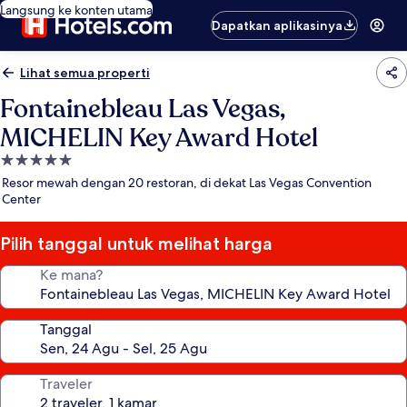
Langsung ke konten utama
Dapatkan aplikasinya
Lihat semua properti
Fontainebleau Las Vegas,
MICHELIN Key Award Hotel
Properti
bintang
Resor mewah dengan 20 restoran, di dekat Las Vegas Convention
5.0
Center
Pilih tanggal untuk melihat harga
Ke mana?
Tanggal
Traveler