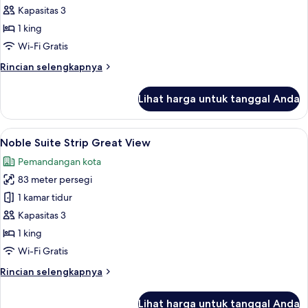
Suite
Kapasitas 3
Strip
1 king
Best
Wi-Fi Gratis
View
Rincian
Rincian selengkapnya
lebih
lanjut
Lihat harga untuk tanggal Anda
untuk
Noble
Suite
Lihat
Seprai katun Mesir, seprai premium, b
5
Strip
Noble Suite Strip Great View
semua
Best
Pemandangan kota
View
foto
83 meter persegi
untuk
Noble
1 kamar tidur
Suite
Kapasitas 3
Strip
1 king
Great
Wi-Fi Gratis
View
Rincian
Rincian selengkapnya
lebih
lanjut
Lihat harga untuk tanggal Anda
untuk