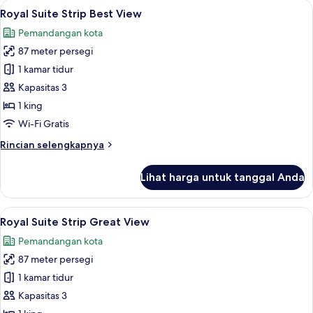
Lihat
Seprai katun Mesir, seprai premium, b
4
Pool
Royal Suite Strip Best View
semua
View
Pemandangan kota
foto
87 meter persegi
untuk
Royal
1 kamar tidur
Suite
Kapasitas 3
Strip
1 king
Best
Wi-Fi Gratis
View
Rincian
Rincian selengkapnya
lebih
lanjut
Lihat harga untuk tanggal Anda
untuk
Royal
Suite
Lihat
Seprai katun Mesir, seprai premium, b
4
Strip
Royal Suite Strip Great View
semua
Best
Pemandangan kota
View
foto
87 meter persegi
untuk
Royal
1 kamar tidur
Suite
Kapasitas 3
Strip