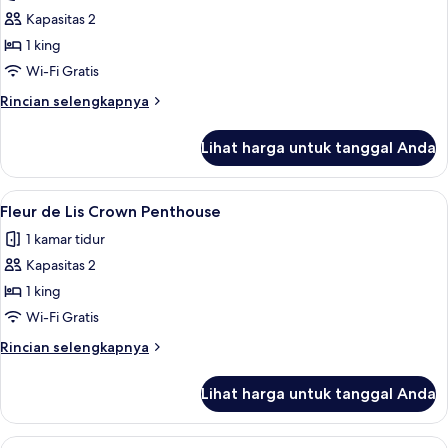
foto
Kapasitas 2
untuk
Fleur
1 king
de
Wi-Fi Gratis
Lis
Rincian
Rincian selengkapnya
Maison
lebih
Suite
lanjut
Lihat harga untuk tanggal Anda
untuk
Fleur
de
Lihat
Fleur de Lis Crown Penthouse | Area ke
5
Lis
Fleur de Lis Crown Penthouse
semua
Maison
1 kamar tidur
Suite
foto
Kapasitas 2
untuk
Fleur
1 king
de
Wi-Fi Gratis
Lis
Rincian
Rincian selengkapnya
Crown
lebih
Penthouse
lanjut
Lihat harga untuk tanggal Anda
untuk
Fleur
de
Lihat
Suite Panorama | Seprai katun Mesir, 