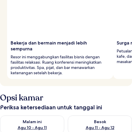
Bekerja dan bermain menjadi lebih
Surga
sempurna
Petualan
kafe, da
Resor ini menggabungkan fasilitas bisnis dengan
masakan 
fasilitas relaksasi. Ruang konferensi meningkatkan
produktivitas. Spa, pijat, dan bar menawarkan
ketenangan setelah bekerja.
Opsi kamar
Periksa ketersediaan untuk tanggal ini
Periksa ketersediaan untuk malam ini Agu 10 - Agu 11
Periksa ketersediaan untuk be
Malam ini
Besok
Agu 10 - Agu 11
Agu 11 - Agu 12