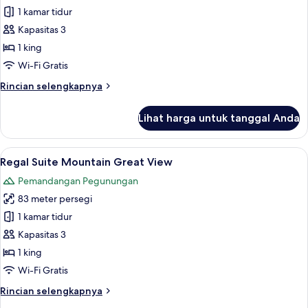
Regal
1 kamar tidur
Suite
Kapasitas 3
Mountain
1 king
Best
Wi-Fi Gratis
View
Rincian
Rincian selengkapnya
lebih
lanjut
Lihat harga untuk tanggal Anda
untuk
Regal
Suite
Lihat
Seprai katun Mesir, seprai premium, b
4
Mountain
Regal Suite Mountain Great View
semua
Best
Pemandangan Pegunungan
View
foto
83 meter persegi
untuk
Regal
1 kamar tidur
Suite
Kapasitas 3
Mountain
1 king
Great
Wi-Fi Gratis
View
Rincian
Rincian selengkapnya
lebih