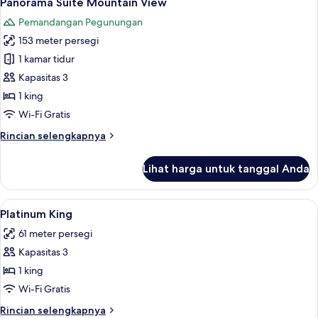
Panorama Suite Mountain View
semua
Great
Pemandangan Pegunungan
View
foto
153 meter persegi
untuk
Panorama
1 kamar tidur
Suite
Kapasitas 3
Mountain
1 king
View
Wi-Fi Gratis
Rincian
Rincian selengkapnya
lebih
lanjut
Lihat harga untuk tanggal Anda
untuk
Panorama
Suite
Lihat
Seprai katun Mesir, seprai premium, b
3
Mountain
Platinum King
semua
View
61 meter persegi
foto
Kapasitas 3
untuk
Platinum
1 king
King
Wi-Fi Gratis
Rincian
Rincian selengkapnya