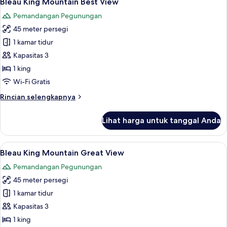
Bleau King Mountain Best View
semua
Pemandangan Pegunungan
foto
45 meter persegi
untuk
Bleau
1 kamar tidur
King
Kapasitas 3
Mountain
1 king
Best
Wi-Fi Gratis
View
Rincian
Rincian selengkapnya
lebih
lanjut
Lihat harga untuk tanggal Anda
untuk
Bleau
King
Lihat
Seprai katun Mesir, seprai premium, b
4
Mountain
Bleau King Mountain Great View
semua
Best
Pemandangan Pegunungan
View
foto
45 meter persegi
untuk
Bleau
1 kamar tidur
King
Kapasitas 3
Mountain
1 king