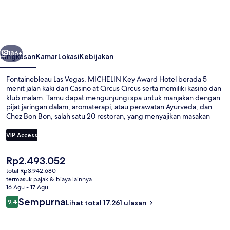
Vegas,
MICHELIN
Key
belumnya
Berikutnya
Award
186+
Ringkasan
Kamar
Lokasi
Kebijakan
Hotel
Fontainebleau Las Vegas, MICHELIN Key Award Hotel berada 5
menit jalan kaki dari Casino at Circus Circus serta memiliki kasino dan
klub malam. Tamu dapat mengunjungi spa untuk manjakan dengan
pijat jaringan dalam, aromaterapi, atau perawatan Ayurveda, dan
Chez Bon Bon, salah satu 20 restoran, yang menyajikan masakan
Prancis serta buka untuk sarapan dan makan siang. Kunjungi Las
Vegas Festival Grounds dan Sahara Las Vegas Casino yang hanya
VIP Access
berjarak 15 menit berjalan kaki dari resor mewah ini. . Para traveler
terkesan dengan kolam renang dan tempat tidur di kamar.
Harga
Rp2.493.052
Seluncur es
saat
total Rp3.942.680
ini
termasuk pajak & biaya lainnya
Rp2.493.052
16 Agu - 17 Agu
Ulasan
Sempurna
9,4
Lihat total 17.261 ulasan
9,4 dari 10