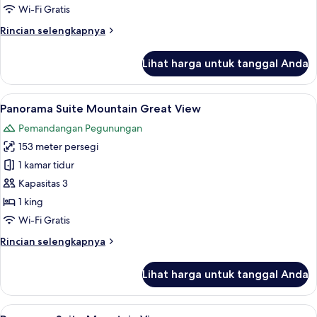
Mountain
Wi-Fi Gratis
Great
Rincian
Rincian selengkapnya
View
lebih
lanjut
Lihat harga untuk tanggal Anda
untuk
Executive
Suite
Lihat
Seprai katun Mesir, seprai premium, b
4
Mountain
Panorama Suite Mountain Great View
semua
Great
Pemandangan Pegunungan
View
foto
153 meter persegi
untuk
Panorama
1 kamar tidur
Suite
Kapasitas 3
Mountain
1 king
Great
Wi-Fi Gratis
View
Rincian
Rincian selengkapnya
lebih
lanjut
Lihat harga untuk tanggal Anda
untuk
Panorama
Suite
Lihat
Seprai katun Mesir, seprai premium, b
4
Mountain