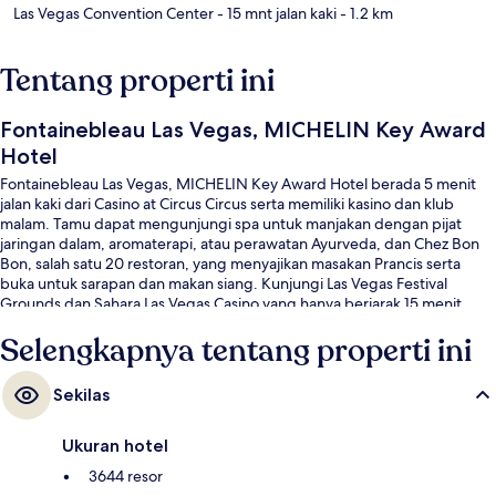
Las Vegas Convention Center
- 15 mnt jalan kaki
- 1.2 km
Tentang properti ini
Fontainebleau Las Vegas, MICHELIN Key Award
Hotel
Fontainebleau Las Vegas, MICHELIN Key Award Hotel berada 5 menit
jalan kaki dari Casino at Circus Circus serta memiliki kasino dan klub
malam. Tamu dapat mengunjungi spa untuk manjakan dengan pijat
jaringan dalam, aromaterapi, atau perawatan Ayurveda, dan Chez Bon
Bon, salah satu 20 restoran, yang menyajikan masakan Prancis serta
buka untuk sarapan dan makan siang. Kunjungi Las Vegas Festival
Grounds dan Sahara Las Vegas Casino yang hanya berjarak 15 menit
berjalan kaki dari resor mewah ini. . Para traveler terkesan dengan kolam
Selengkapnya tentang properti ini
renang dan tempat tidur di kamar.
Sekilas
Ukuran hotel
3644 resor