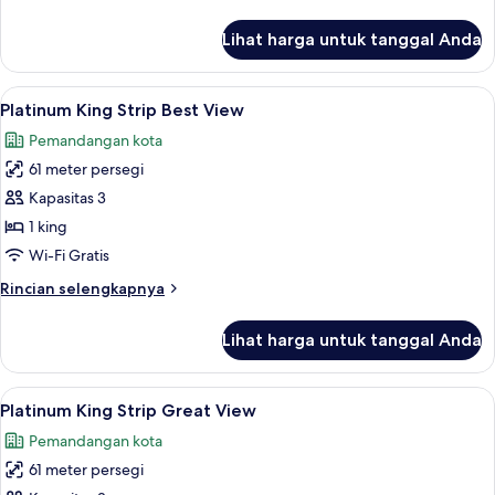
lebih
lanjut
Lihat harga untuk tanggal Anda
untuk
Platinum
King
Lihat
Seprai katun Mesir, seprai premium, b
3
Platinum King Strip Best View
semua
Pemandangan kota
foto
61 meter persegi
untuk
Platinum
Kapasitas 3
King
1 king
Strip
Wi-Fi Gratis
Best
Rincian
Rincian selengkapnya
View
lebih
lanjut
Lihat harga untuk tanggal Anda
untuk
Platinum
King
Lihat
Seprai katun Mesir, seprai premium, b
3
Strip
Platinum King Strip Great View
semua
Best
Pemandangan kota
View
foto
61 meter persegi
untuk