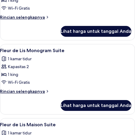
1 king
Great
Wi-Fi Gratis
View
Rincian
Rincian selengkapnya
lebih
lanjut
Lihat harga untuk tanggal Anda
untuk
Royal
Suite
Lihat
Fleur de Lis Monogram Suite | Area kel
4
Strip
Fleur de Lis Monogram Suite
semua
Great
1 kamar tidur
View
foto
Kapasitas 2
untuk
Fleur
1 king
de
Wi-Fi Gratis
Lis
Rincian
Rincian selengkapnya
Monogram
lebih
Suite
lanjut
Lihat harga untuk tanggal Anda
untuk
Fleur
de
Lihat
Fleur de Lis Maison Suite | Area keluar
3
Lis
Fleur de Lis Maison Suite
semua
Monogram
1 kamar tidur
Suite