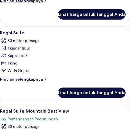
Rincian
Rincian selengkapnya
Great
lebih
View
lanjut
Lihat harga untuk tanggal Anda
untuk
Gold
Two
Lihat
Seprai katun Mesir, seprai premium, b
4
Queen
Regal Suite
semua
Mountain
83 meter persegi
Great
foto
View
1 kamar tidur
untuk
Regal
Kapasitas 3
Suite
1 king
Wi-Fi Gratis
Rincian
Rincian selengkapnya
lebih
lanjut
Lihat harga untuk tanggal Anda
untuk
Regal
Suite
Lihat
Seprai katun Mesir, seprai premium, b
4
Regal Suite Mountain Best View
semua
Pemandangan Pegunungan
foto
83 meter persegi
untuk