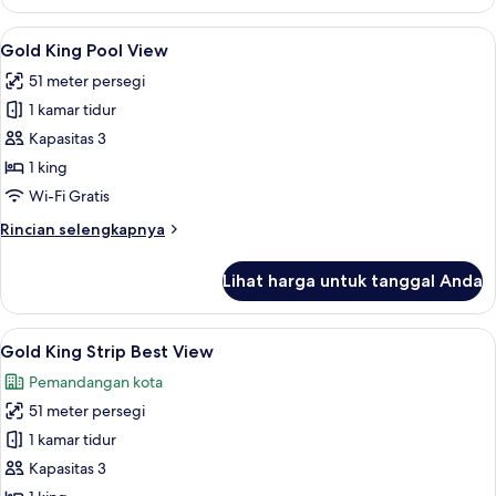
Bleau
Two
Lihat
Seprai katun Mesir, seprai premium, b
5
Queen
Gold King Pool View
semua
Mountain
51 meter persegi
Great
foto
View
1 kamar tidur
untuk
Gold
Kapasitas 3
King
1 king
Pool
Wi-Fi Gratis
View
Rincian
Rincian selengkapnya
lebih
lanjut
Lihat harga untuk tanggal Anda
untuk
Gold
King
Lihat
Seprai katun Mesir, seprai premium, b
5
Pool
Gold King Strip Best View
semua
View
Pemandangan kota
foto
51 meter persegi
untuk
Gold
1 kamar tidur
King
Kapasitas 3
Strip