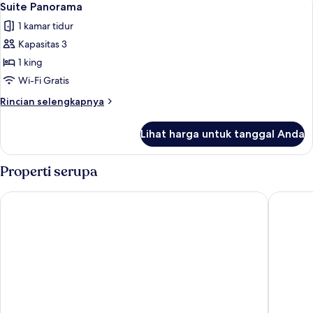
6
Lis
Suite Panorama
semua
Crown
1 kamar tidur
Penthouse
foto
Kapasitas 3
untuk
Suite
1 king
Panorama
Wi-Fi Gratis
Rincian
Rincian selengkapnya
lebih
lanjut
Lihat harga untuk tanggal Anda
untuk
Suite
Panorama
Properti serupa
Treasure Island TI Las Vegas - Handwritten Collection
Paris La