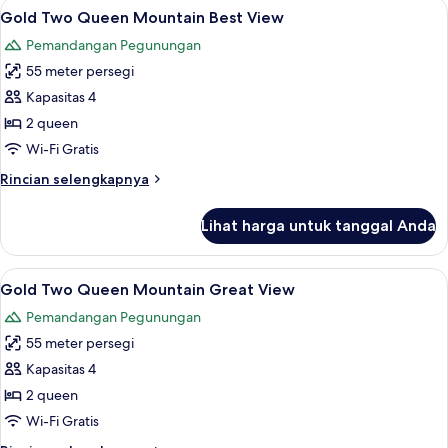
Lihat
Seprai katun Mesir, seprai premium, b
4
Strip
Gold Two Queen Mountain Best View
semua
Great
Pemandangan Pegunungan
View
foto
55 meter persegi
untuk
Gold
Kapasitas 4
Two
2 queen
Queen
Wi-Fi Gratis
Mountain
Rincian
Rincian selengkapnya
Best
lebih
View
lanjut
Lihat harga untuk tanggal Anda
untuk
Gold
Two
Lihat
Seprai katun Mesir, seprai premium, b
4
Queen
Gold Two Queen Mountain Great View
semua
Mountain
Pemandangan Pegunungan
Best
foto
View
55 meter persegi
untuk
Gold
Kapasitas 4
Two
2 queen
Queen
Wi-Fi Gratis
Mountain