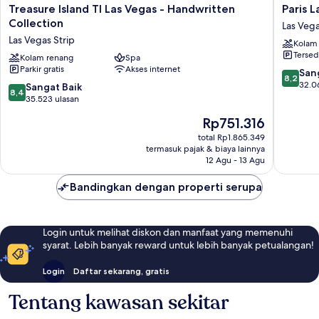
Treasure
Paris
Treasure Island TI Las Vegas - Handwritten
Paris 
Island
Las
Collection
Las Vega
TI
Vegas
Las Vegas Strip
Kolam
Las
Resort
Tersed
Vegas
Kolam renang
Spa
&
Parkir gratis
Akses internet
-
Casino
8.2
San
8,2
Handwritten
Las
dari
32.0
8.4
Sangat Baik
8,4
Collection
Vegas
10,
dari
35.523 ulasan
Las
Strip
Sangat
10,
Harga
Rp751.316
Vegas
Baik,
Sangat
sekarang
Strip
32.066
Baik,
total Rp1.865.349
Rp751.316
ulasan
termasuk pajak & biaya lainnya
35.523
12 Agu - 13 Agu
ulasan
Bandingkan dengan properti serupa
Login untuk melihat diskon dan manfaat yang memenuhi
syarat. Lebih banyak reward untuk lebih banyak petualangan!
Login
Daftar sekarang, gratis
Tentang kawasan sekitar