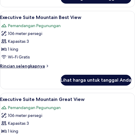
Noble
Suite
Lihat
Seprai katun Mesir, seprai premium, b
3
Strip
Executive Suite Mountain Best View
semua
Great
Pemandangan Pegunungan
View
foto
106 meter persegi
untuk
Executive
Kapasitas 3
Suite
1 king
Mountain
Wi-Fi Gratis
Best
Rincian
Rincian selengkapnya
View
lebih
lanjut
Lihat harga untuk tanggal Anda
untuk
Executive
Suite
Lihat
Seprai katun Mesir, seprai premium, b
3
Mountain
Executive Suite Mountain Great View
semua
Best
Pemandangan Pegunungan
View
foto
106 meter persegi
untuk
Executive
Kapasitas 3
Suite
1 king