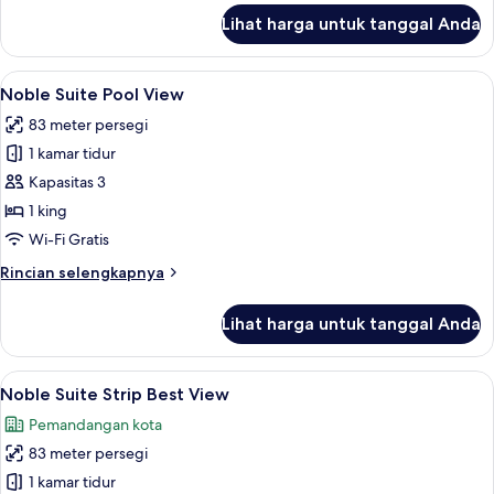
lanjut
Lihat harga untuk tanggal Anda
untuk
Regal
Suite
Lihat
Seprai katun Mesir, seprai premium, b
5
Mountain
Noble Suite Pool View
semua
Great
83 meter persegi
View
foto
1 kamar tidur
untuk
Noble
Kapasitas 3
Suite
1 king
Pool
Wi-Fi Gratis
View
Rincian
Rincian selengkapnya
lebih
lanjut
Lihat harga untuk tanggal Anda
untuk
Noble
Suite
Lihat
Seprai katun Mesir, seprai premium, b
5
Pool
Noble Suite Strip Best View
semua
View
Pemandangan kota
foto
83 meter persegi
untuk
Noble
1 kamar tidur