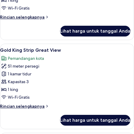
1 king
Best
Wi-Fi Gratis
View
Rincian
Rincian selengkapnya
lebih
lanjut
Lihat harga untuk tanggal Anda
untuk
Gold
King
Lihat
Seprai katun Mesir, seprai premium, b
5
Strip
Gold King Strip Great View
semua
Best
Pemandangan kota
View
foto
51 meter persegi
untuk
Gold
1 kamar tidur
King
Kapasitas 3
Strip
1 king
Great
Wi-Fi Gratis
View
Rincian
Rincian selengkapnya
lebih
lanjut
Lihat harga untuk tanggal Anda
untuk
Gold
King