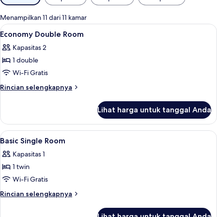
tersedia
untuk
Menampilkan 11 dari 11 kamar
kamar
Lihat
Wi-Fi gratis dan seprai linen
5
Economy Double Room
semua
Kapasitas 2
foto
1 double
untuk
Economy
Wi-Fi Gratis
Double
Rincian
Rincian selengkapnya
Room
lebih
lanjut
Lihat harga untuk tanggal Anda
untuk
Economy
Double
Lihat
Wi-Fi gratis dan seprai linen
3
Room
Basic Single Room
semua
Kapasitas 1
foto
1 twin
untuk
Basic
Wi-Fi Gratis
Single
Rincian
Rincian selengkapnya
Room
lebih
lanjut
Lihat harga untuk tanggal Anda