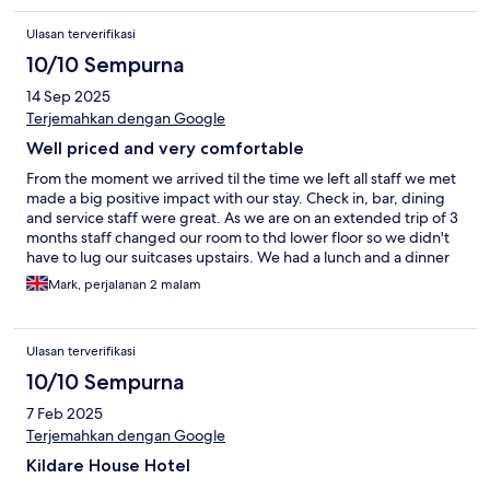
Ulasan terverifikasi
10/10 Sempurna
14 Sep 2025
Terjemahkan dengan Google
Well priced and very comfortable
From the moment we arrived til the time we left all staff we met
made a big positive impact with our stay. Check in, bar, dining
and service staff were great. As we are on an extended trip of 3
months staff changed our room to thd lower floor so we didn't
have to lug our suitcases upstairs. We had a lunch and a dinner
and both were wonderful and well priced.
Mark, perjalanan 2 malam
Ulasan terverifikasi
10/10 Sempurna
7 Feb 2025
Terjemahkan dengan Google
Kildare House Hotel