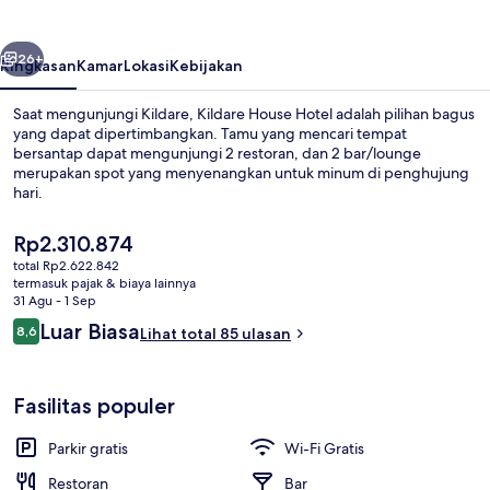
belumnya
Berikutnya
26+
Ringkasan
Kamar
Lokasi
Kebijakan
Saat mengunjungi Kildare, Kildare House Hotel adalah pilihan bagus
yang dapat dipertimbangkan. Tamu yang mencari tempat
bersantap dapat mengunjungi 2 restoran, dan 2 bar/lounge
merupakan spot yang menyenangkan untuk minum di penghujung
hari.
Harga
Rp2.310.874
saat
total Rp2.622.842
ini
termasuk pajak & biaya lainnya
Bagian depan properti
Rp2.310.874
31 Agu - 1 Sep
Ulasan
Luar Biasa
8,6
Lihat total 85 ulasan
8,6 dari 10
Fasilitas populer
Parkir gratis
Wi-Fi Gratis
Restoran
Bar