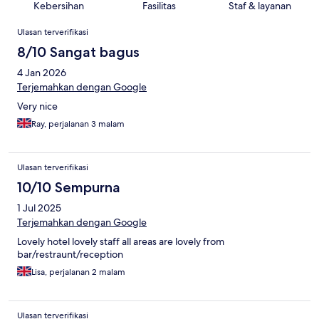
Kebersihan
Fasilitas
Staf & layanan
Ulasan
Ulasan terverifikasi
8/10 Sangat bagus
4 Jan 2026
Terjemahkan dengan Google
Very nice
Ray, perjalanan 3 malam
Ulasan terverifikasi
10/10 Sempurna
1 Jul 2025
Terjemahkan dengan Google
Lovely hotel lovely staff all areas are lovely from
bar/restraunt/reception
Lisa, perjalanan 2 malam
Ulasan terverifikasi