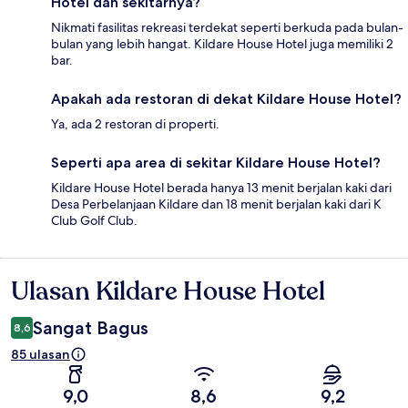
Hotel dan sekitarnya?
Nikmati fasilitas rekreasi terdekat seperti berkuda pada bulan-
bulan yang lebih hangat. Kildare House Hotel juga memiliki 2
bar.
Apakah ada restoran di dekat Kildare House Hotel?
Ya, ada 2 restoran di properti.
Seperti apa area di sekitar Kildare House Hotel?
Kildare House Hotel berada hanya 13 menit berjalan kaki dari
Desa Perbelanjaan Kildare dan 18 menit berjalan kaki dari K
Club Golf Club.
Ulasan Kildare House Hotel
Ulasan
Sangat Bagus
8,6
85 ulasan
9,0
8,6
9,2