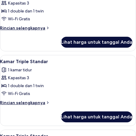
Kapasitas 3
untuk
Kamar
1 double dan 1 twin
Triple
Wi-Fi Gratis
Khas
Rincian
Rincian selengkapnya
lebih
lanjut
Lihat harga untuk tanggal Anda
untuk
Kamar
Triple
Lihat
Kamar Triple Standar | Wi-Fi gratis dan
4
Khas
Kamar Triple Standar
semua
1 kamar tidur
foto
Kapasitas 3
untuk
Kamar
1 double dan 1 twin
Triple
Wi-Fi Gratis
Standar
Rincian
Rincian selengkapnya
lebih
lanjut
Lihat harga untuk tanggal Anda
untuk
Kamar
Triple
Lihat
Kamar Triple Standar | Wi-Fi gratis dan
3
Standar