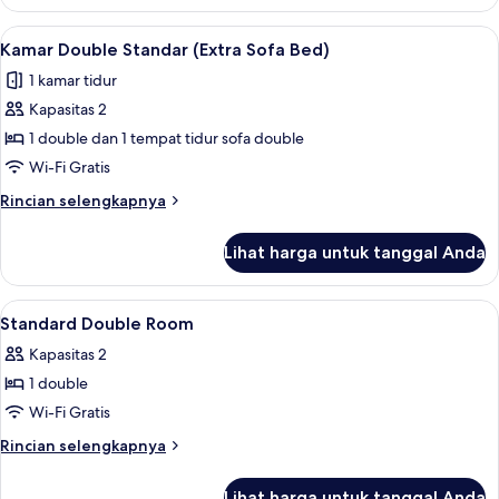
Kamar
Single
Lihat
Wi-Fi gratis dan seprai linen
2
Basic
Kamar Double Standar (Extra Sofa Bed)
semua
1 kamar tidur
foto
Kapasitas 2
untuk
Kamar
1 double dan 1 tempat tidur sofa double
Double
Wi-Fi Gratis
Standar
Rincian
Rincian selengkapnya
(Extra
lebih
Sofa
lanjut
Lihat harga untuk tanggal Anda
untuk
Bed)
Kamar
Double
Lihat
Wi-Fi gratis dan seprai linen
8
Standar
Standard Double Room
semua
(Extra
Kapasitas 2
Sofa
foto
Bed)
1 double
untuk
Standard
Wi-Fi Gratis
Double
Rincian
Rincian selengkapnya
Room
lebih
lanjut
Lihat harga untuk tanggal Anda