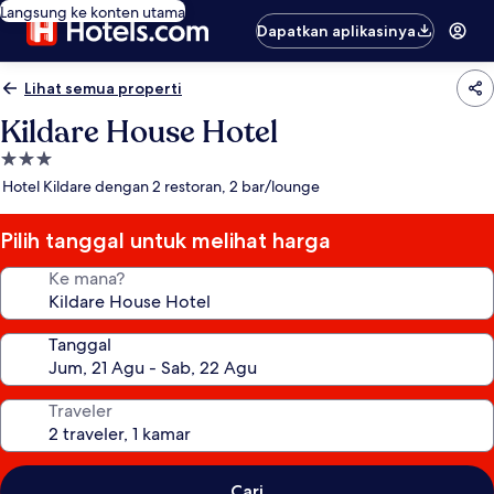
Langsung ke konten utama
Dapatkan aplikasinya
Lihat semua properti
Kildare House Hotel
Properti
bintang
Hotel Kildare dengan 2 restoran, 2 bar/lounge
3.0
Pilih tanggal untuk melihat harga
Ke mana?
Tanggal
Traveler
Cari