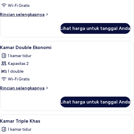
Standar
Wi-Fi Gratis
Rincian
Rincian selengkapnya
lebih
lanjut
Lihat harga untuk tanggal Anda
untuk
Kamar
Twin
Lihat
Wi-Fi gratis dan seprai linen
3
Standar
Kamar Double Ekonomi
semua
1 kamar tidur
foto
Kapasitas 2
untuk
Kamar
1 double
Double
Wi-Fi Gratis
Ekonomi
Rincian
Rincian selengkapnya
lebih
lanjut
Lihat harga untuk tanggal Anda
untuk
Kamar
Double
Lihat
Wi-Fi gratis dan seprai linen
4
Ekonomi
Kamar Triple Khas
semua
1 kamar tidur
foto