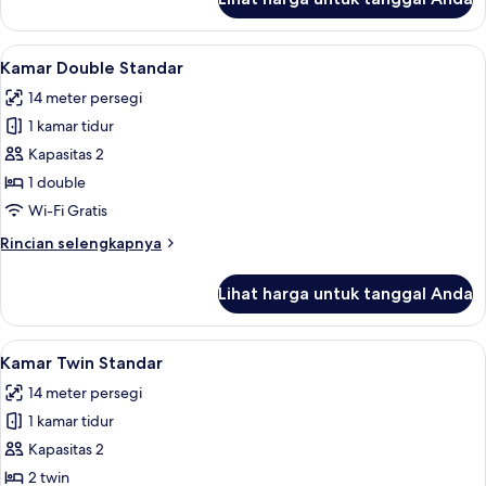
untuk
Basic
Single
Lihat
Wi-Fi gratis dan seprai linen
6
Room
Kamar Double Standar
semua
14 meter persegi
foto
1 kamar tidur
untuk
Kamar
Kapasitas 2
Double
1 double
Standar
Wi-Fi Gratis
Rincian
Rincian selengkapnya
lebih
lanjut
Lihat harga untuk tanggal Anda
untuk
Kamar
Double
Lihat
Kamar Twin Standar | Wi-Fi gratis dan 
3
Standar
Kamar Twin Standar
semua
14 meter persegi
foto
1 kamar tidur
untuk
Kamar
Kapasitas 2
Twin
2 twin