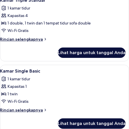
Kamar Triple Standar
semua
1 kamar tidur
foto
Kapasitas 4
untuk
Kamar
1 double, 1 twin dan 1 tempat tidur sofa double
Triple
Wi-Fi Gratis
Standar
Rincian
Rincian selengkapnya
lebih
lanjut
Lihat harga untuk tanggal Anda
untuk
Kamar
Triple
Lihat
Wi-Fi gratis dan seprai linen
4
Standar
Kamar Single Basic
semua
1 kamar tidur
foto
Kapasitas 1
untuk
Kamar
1 twin
Single
Wi-Fi Gratis
Basic
Rincian
Rincian selengkapnya
lebih
lanjut
Lihat harga untuk tanggal Anda
untuk