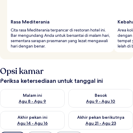
Rasa Mediterania
Kebaha
Cita rasa Mediterania terpancar di restoran hotel ini.
Area kol
Bar mengundang Anda untuk bersantai di malam hari,
dengan 
sementara sarapan prasmanan yang lezat mengawali
tempat 
hari dengan benar.
lelah di
Opsi kamar
Periksa ketersediaan untuk tanggal ini
Periksa ketersediaan untuk malam ini Agu 8 - Agu 9
Periksa ketersediaan untuk be
Malam ini
Besok
Agu 8 - Agu 9
Agu 9 - Agu 10
Periksa ketersediaan untuk akhir pekan ini Agu 14 - Agu 16
Periksa ketersediaan untuk ak
Akhir pekan ini
Akhir pekan berikutnya
Agu 14 - Agu 16
Agu 21 - Agu 23