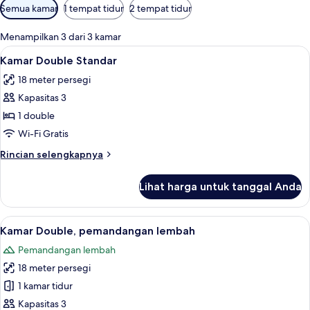
Filter
Semua kamar
1 tempat tidur
2 tempat tidur
tersedia
untuk
Menampilkan 3 dari 3 kamar
kamar
Lihat
Kamar Double Standar | 1 kamar tidur,
12
Kamar Double Standar
semua
18 meter persegi
foto
Kapasitas 3
untuk
Kamar
1 double
Double
Wi-Fi Gratis
Standar
Rincian
Rincian selengkapnya
lebih
lanjut
Lihat harga untuk tanggal Anda
untuk
Kamar
Double
Lihat
Kamar Double, pemandangan lembah | 1
5
Standar
Kamar Double, pemandangan lembah
semua
Pemandangan lembah
foto
18 meter persegi
untuk
Kamar
1 kamar tidur
Double,
Kapasitas 3