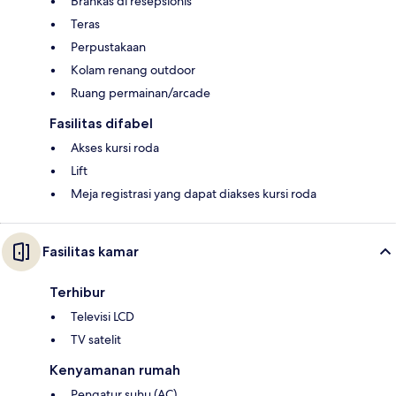
Brankas di resepsionis
Teras
Perpustakaan
Kolam renang outdoor
Ruang permainan/arcade
Fasilitas difabel
Akses kursi roda
Lift
Meja registrasi yang dapat diakses kursi roda
Fasilitas kamar
Terhibur
Televisi LCD
TV satelit
Kenyamanan rumah
Pengatur suhu (AC)