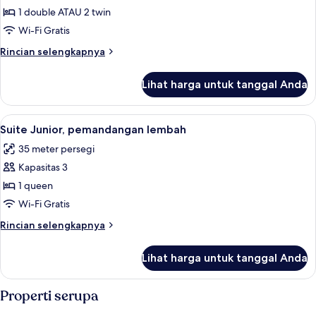
pemandangan
1 double ATAU 2 twin
lembah
Wi-Fi Gratis
Rincian
Rincian selengkapnya
lebih
lanjut
Lihat harga untuk tanggal Anda
untuk
Kamar
Double,
Lihat
Suite Junior, pemandangan lembah | 1
10
pemandangan
Suite Junior, pemandangan lembah
semua
lembah
35 meter persegi
foto
Kapasitas 3
untuk
Suite
1 queen
Junior,
Wi-Fi Gratis
pemandangan
Rincian
Rincian selengkapnya
lembah
lebih
lanjut
Lihat harga untuk tanggal Anda
untuk
Suite
Junior,
Properti serupa
pemandangan
lembah