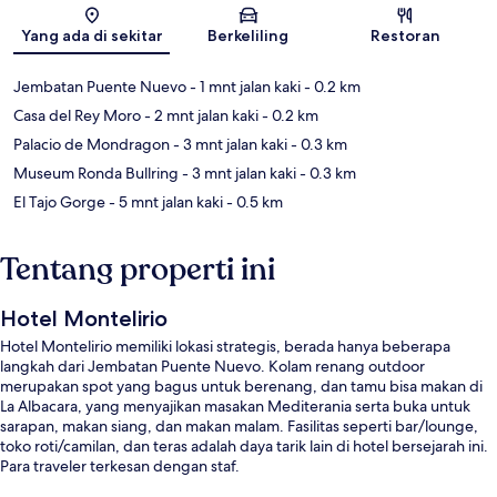
Peta
Yang ada di sekitar
Berkeliling
Restoran
Jembatan Puente Nuevo
- 1 mnt jalan kaki
- 0.2 km
Casa del Rey Moro
- 2 mnt jalan kaki
- 0.2 km
Palacio de Mondragon
- 3 mnt jalan kaki
- 0.3 km
Museum Ronda Bullring
- 3 mnt jalan kaki
- 0.3 km
El Tajo Gorge
- 5 mnt jalan kaki
- 0.5 km
Tentang properti ini
Hotel Montelirio
Hotel Montelirio memiliki lokasi strategis, berada hanya beberapa
langkah dari Jembatan Puente Nuevo. Kolam renang outdoor
merupakan spot yang bagus untuk berenang, dan tamu bisa makan di
La Albacara, yang menyajikan masakan Mediterania serta buka untuk
sarapan, makan siang, dan makan malam. Fasilitas seperti bar/lounge,
toko roti/camilan, dan teras adalah daya tarik lain di hotel bersejarah ini.
Para traveler terkesan dengan staf.