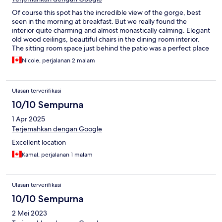
Of course this spot has the incredible view of the gorge, best
seen in the morning at breakfast. But we really found the
interior quite charming and almost monastically calming. Elegant
old wood ceilings, beautiful chairs in the dining room interior.
The sitting room space just behind the patio was a perfect place
to take a coffee or get some computer work done mid day. I just
Nicole, perjalanan 2 malam
felt very relaxed there overall. Excellent water pressure. Wifi
could be faster yes but monks don’t use laptops anyway. Would
absolutely stay here again.
Ulasan terverifikasi
10/10 Sempurna
1 Apr 2025
Terjemahkan dengan Google
Excellent location
Kamal, perjalanan 1 malam
Ulasan terverifikasi
10/10 Sempurna
2 Mei 2023