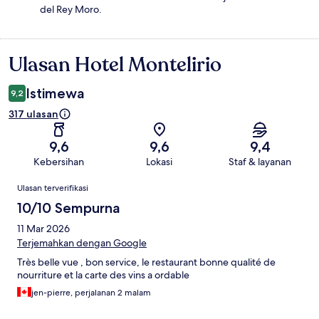
del Rey Moro.
Ulasan Hotel Montelirio
Ulasan
Istimewa
9,2
317 ulasan
9,6
9,6
9,4
Kebersihan
Lokasi
Staf & layanan
Ulasan
Ulasan terverifikasi
10/10 Sempurna
11 Mar 2026
Terjemahkan dengan Google
Très belle vue , bon service, le restaurant bonne qualité de
nourriture et la carte des vins a ordable
jen-pierre, perjalanan 2 malam