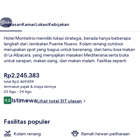
belumnya
Berikutnya
36+
Ringkasan
Kamar
Lokasi
Kebijakan
Hotel Montelirio memiliki lokasi strategis, berada hanya beberapa
langkah dari Jembatan Puente Nuevo. Kolam renang outdoor
merupakan spot yang bagus untuk berenang, dan tamu bisa makan
di La Albacara, yang menyajikan masakan Mediterania serta buka
untuk sarapan, makan siang, dan makan malam. Fasilitas seperti
bar/lounge, toko roti/camilan, dan teras adalah daya tarik lain di
hotel bersejarah ini. Para traveler terkesan dengan staf.
Harga
Rp2.245.383
saat
total Rp2.469.859
ini
termasuk pajak & biaya lainnya
Kolam renang outdoor, dengan kursi 
Rp2.245.383
23 Agu - 24 Agu
Ulasan
Istimewa
9,2
Lihat total 317 ulasan
9,2 dari 10
Fasilitas populer
Kolam renang
Ramah hewan peliharaan