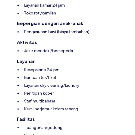
Layanan kamar 24 jam
Toko roti/camilan
Bepergian dengan anak-anak
Pengasuhan bayi (biaya tambahan)
Aktivitas
Jalur mendaki/bersepeda
Layanan
Resepsionis 24 jam
Bantuan tur/tiket
Layanan dry cleaning/laundry
Penitipan koper
Staf multibahasa
Kursi berjemur kolam renang
Fasilitas
1 bangunan/gedung