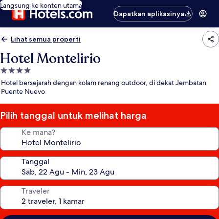
Langsung ke konten utama
Dapatkan aplikasinya
Lihat semua properti
Hotel Montelirio
Properti
bintang
Hotel bersejarah dengan kolam renang outdoor, di dekat Jembatan
4.0
Puente Nuevo
Pilih tanggal untuk melihat harga
Ke mana?
Tanggal
Traveler