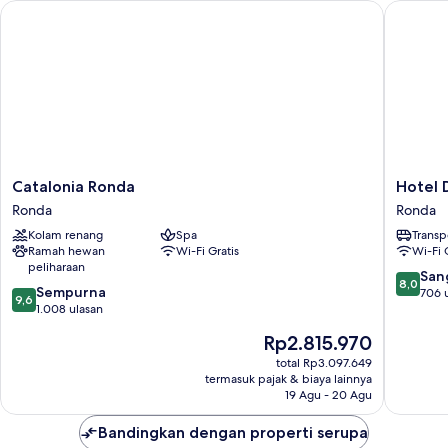
Catalonia Ronda
Hotel Do
Catalonia
Hotel
Catalonia Ronda
Hotel 
Ronda
Don
Ronda
Ronda
Ronda
Miguel
Kolam renang
Spa
Transp
Ronda
Ramah hewan
Wi-Fi Gratis
Wi-Fi 
peliharaan
8.0
San
8,0
9.6
Sempurna
dari
706 
9,6
dari
1.008 ulasan
10,
10,
Sangat
Harga
Rp2.815.970
Sempurna,
Baik,
sekarang
1.008
total Rp3.097.649
706
Rp2.815.970
termasuk pajak & biaya lainnya
ulasan
ulasan
19 Agu - 20 Agu
Bandingkan dengan properti serupa