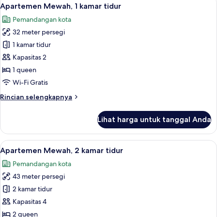
Lihat
41
Apartemen Mewah, 1 kamar tidur
semua
Pemandangan kota
foto
32 meter persegi
untuk
Apartemen
1 kamar tidur
Mewah,
Kapasitas 2
1
1 queen
kamar
Wi-Fi Gratis
tidur
Rincian
Rincian selengkapnya
lebih
lanjut
Lihat harga untuk tanggal Anda
untuk
Apartemen
Mewah,
Lihat
Apartemen Mewah, 2 kamar tidur | Sep
42
1
Apartemen Mewah, 2 kamar tidur
semua
kamar
Pemandangan kota
tidur
foto
43 meter persegi
untuk
Apartemen
2 kamar tidur
Mewah,
Kapasitas 4
2
2 queen