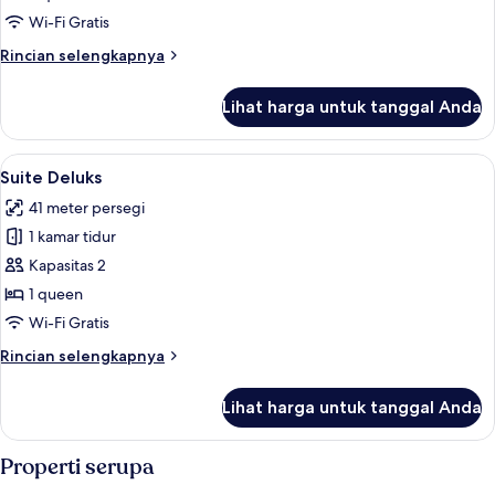
kamar
Wi-Fi Gratis
tidur
Rincian
Rincian selengkapnya
lebih
lanjut
Lihat harga untuk tanggal Anda
untuk
Apartemen
Mewah,
Lihat
Suite Deluks | Seprai premium, selimu
28
2
Suite Deluks
semua
kamar
41 meter persegi
tidur
foto
1 kamar tidur
untuk
Suite
Kapasitas 2
Deluks
1 queen
Wi-Fi Gratis
Rincian
Rincian selengkapnya
lebih
lanjut
Lihat harga untuk tanggal Anda
untuk
Suite
Deluks
Properti serupa