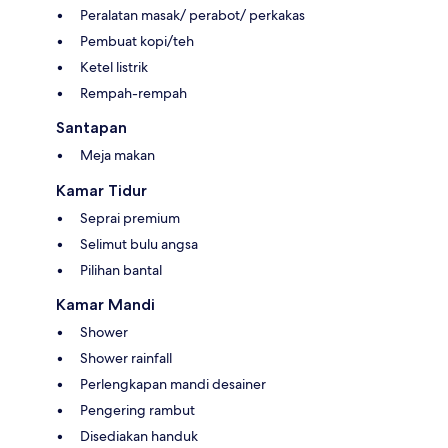
Peralatan masak/ perabot/ perkakas
Pembuat kopi/teh
Ketel listrik
Rempah-rempah
Santapan
Meja makan
Kamar Tidur
Seprai premium
Selimut bulu angsa
Pilihan bantal
Kamar Mandi
Shower
Shower rainfall
Perlengkapan mandi desainer
Pengering rambut
Disediakan handuk