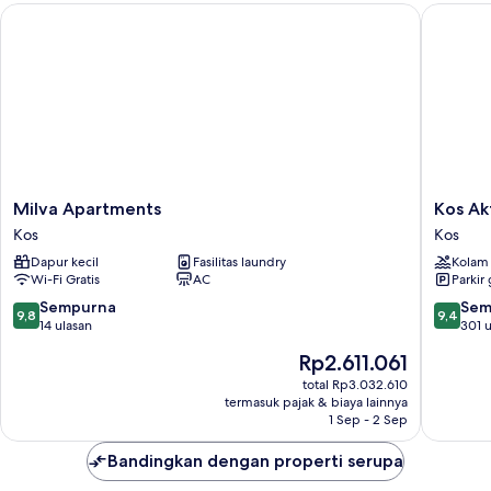
Milva Apartments
Kos Akti
Milva
Kos
Milva Apartments
Kos Ak
Apartments
Aktis
Kos
Kos
Kos
Art
Dapur kecil
Fasilitas laundry
Kolam
Hotel
Wi-Fi Gratis
AC
Parkir 
Kos
9.8
9.4
Sempurna
Sem
9,8
9,4
dari
dari
14 ulasan
301 u
10,
10,
Harga
Rp2.611.061
Sempurna,
Sempur
sekarang
14
301
total Rp3.032.610
Rp2.611.061
termasuk pajak & biaya lainnya
ulasan
ulasan
1 Sep - 2 Sep
Bandingkan dengan properti serupa