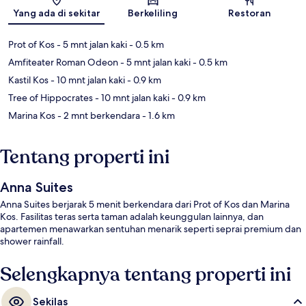
Peta
Yang ada di sekitar
Berkeliling
Restoran
Prot of Kos
- 5 mnt jalan kaki
- 0.5 km
Amfiteater Roman Odeon
- 5 mnt jalan kaki
- 0.5 km
Kastil Kos
- 10 mnt jalan kaki
- 0.9 km
Tree of Hippocrates
- 10 mnt jalan kaki
- 0.9 km
Marina Kos
- 2 mnt berkendara
- 1.6 km
Tentang properti ini
Anna Suites
Anna Suites berjarak 5 menit berkendara dari Prot of Kos dan Marina
Kos. Fasilitas teras serta taman adalah keunggulan lainnya, dan
apartemen menawarkan sentuhan menarik seperti seprai premium dan
shower rainfall.
Selengkapnya tentang properti ini
Sekilas