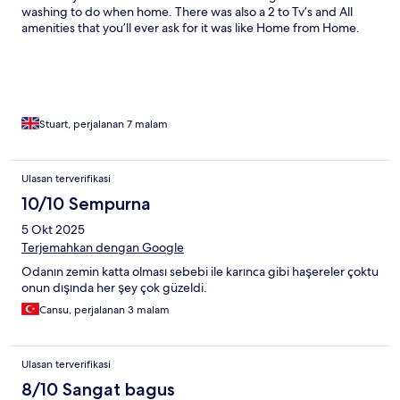
washing to do when home. There was also a 2 to Tv’s and All
amenities that you’ll ever ask for it was like Home from Home.
We would definitely recommend anybody going to Kos to stay
at these Apartments you will not be disappointed. I’d also like to
thank Kallua at Kos Apartments for the exceptional service she
provided and having her on WhatsApp was great so any
problems we could ask her. She was always there to help.
Stuart, perjalanan 7 malam
Ulasan terverifikasi
10/10 Sempurna
5 Okt 2025
Terjemahkan dengan Google
Odanın zemin katta olması sebebi ile karınca gibi haşereler çoktu
onun dışında her şey çok güzeldi.
Cansu, perjalanan 3 malam
Ulasan terverifikasi
8/10 Sangat bagus