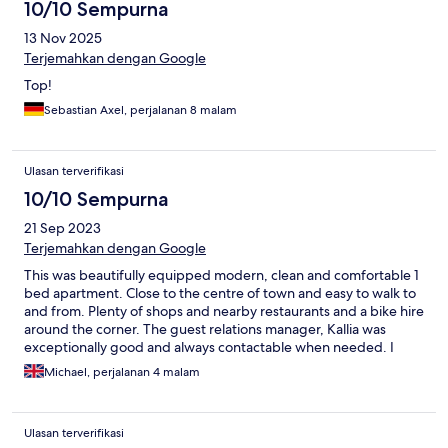
10/10 Sempurna
13 Nov 2025
Terjemahkan dengan Google
Top!
Sebastian Axel, perjalanan 8 malam
Ulasan terverifikasi
10/10 Sempurna
21 Sep 2023
Terjemahkan dengan Google
This was beautifully equipped modern, clean and comfortable 1
bed apartment. Close to the centre of town and easy to walk to
and from. Plenty of shops and nearby restaurants and a bike hire
around the corner. The guest relations manager, Kallia was
exceptionally good and always contactable when needed. I
thoroughly recommend this accommodation
Michael, perjalanan 4 malam
Ulasan terverifikasi