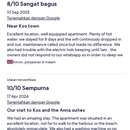
8/10 Sangat bagus
10 Sep 2025
Terjemahkan dengan Google
Near Kos town
Excellent location, well equipped apartment. Plenty of hot
water..we stayed for 8 days and the wifi continously dropped in
and out, maintenance called once but made no difference. We
also had trouble with the electric hob beeping until 1am ..the
owners did not respond to our whatsapp so in order to sleep we
reset the fuse on the fusebox which sorted it out...
Simon, perjalanan 8 malam
Ulasan terverifikasi
10/10 Sempurna
17 Apr 2024
Terjemahkan dengan Google
Our visit to Kos and the Anna suites
We had an amazing stay. The apartment was situated in an
excellent location, not far to walk to the harbour or the beach.
absolutely immaculate. We also had a washing machine so no