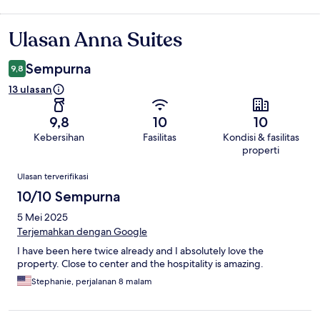
Ulasan Anna Suites
Ulasan
Sempurna
9,8
13 ulasan
9,8
10
10
Kebersihan
Fasilitas
Kondisi & fasilitas
properti
Ulasan
Ulasan terverifikasi
10/10 Sempurna
5 Mei 2025
Terjemahkan dengan Google
I have been here twice already and I absolutely love the
property. Close to center and the hospitality is amazing.
Stephanie, perjalanan 8 malam