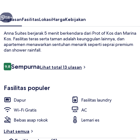
belumnya
Berikutnya
118+
Ringkasan
Fasilitas
Lokasi
Harga
Kebijakan
Anna Suites berjarak 5 menit berkendara dari Prot of Kos dan Marina
Kos. Fasilitas teras serta taman adalah keunggulan lainnya, dan
apartemen menawarkan sentuhan menarik seperti seprai premium
dan shower rainfall.
Ulasan
Sempurna
9,8
Lihat total 13 ulasan
9,8 dari 10
Apartemen Mewah, 2 kamar tidur | Are
Fasilitas populer
Dapur
Fasilitas laundry
Wi-Fi Gratis
AC
Bebas asap rokok
Lemari es
Lihat semua