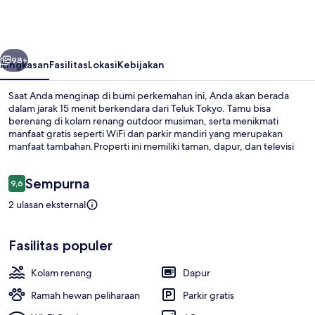
Glamping
Studio
Ichihara
belumnya
Berikutnya
98+
Ringkasan
Fasilitas
Lokasi
Kebijakan
Saat Anda menginap di bumi perkemahan ini, Anda akan berada
dalam jarak 15 menit berkendara dari Teluk Tokyo. Tamu bisa
berenang di kolam renang outdoor musiman, serta menikmati
manfaat gratis seperti WiFi dan parkir mandiri yang merupakan
manfaat tambahan.Properti ini memiliki taman, dapur, dan televisi
layar datar.
Ulasan
Sempurna
9,6
9,6 dari 10
2 ulasan eksternal
Kamar Basic | Wi-Fi gratis dan seprai l
Fasilitas populer
Kolam renang
Dapur
Ramah hewan peliharaan
Parkir gratis