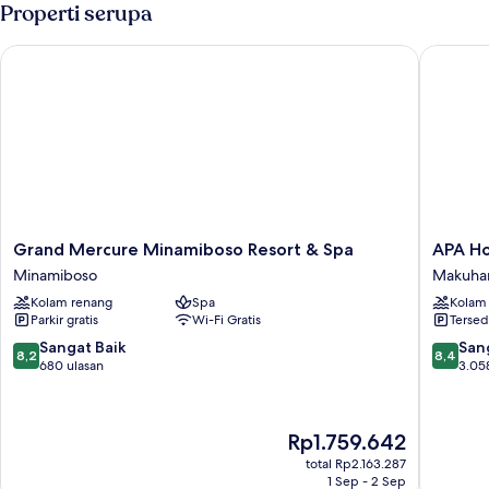
Properti serupa
Grand Mercure Minamiboso Resort & Spa
APA Hote
Grand
APA
Grand Mercure Minamiboso Resort & Spa
Mercure
Hotel
Minamiboso
Makuhar
Minamiboso
&
Kolam renang
Spa
Kolam
Resort
Resort
Parkir gratis
Wi-Fi Gratis
Tersed
&
Tokyo
Spa
Bay
8.2
8.4
Sangat Baik
San
8,2
8,4
Minamiboso
Makuhar
dari
dari
680 ulasan
3.05
Makuhar
10,
10,
Sangat
Sangat
Baik,
Baik,
Harga
Rp1.759.642
680
3.058
sekarang
ulasan
ulasan
total Rp2.163.287
Rp1.759.642
1 Sep - 2 Sep