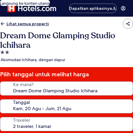
Langsung ke konten utama
Dapatkan aplikasinya
Lihat semua properti
Dream Dome Glamping Studio
Ichihara
Properti
bintang
Akomodasi Ichihara, dengan dapur
2.0
Pilih tanggal untuk melihat harga
Ke mana?
Tanggal
Traveler