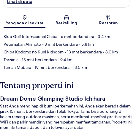
Lihat di peta
Peta
Yang ada di sekitar
Berkeliling
Restoran
Klub Golf Internasional Chiba
- 6 mnt berkendara
- 3.4 km
Peternakan Akimoto
- 8 mnt berkendara
- 5.8 km
Chiba Kodomo no Kuni Kidsdom
- 13 mnt berkendara
- 8.0 km
Tarzania
- 13 mnt berkendara
- 9.4 km
Taman Mobara
- 19 mnt berkendara
- 13.5 km
Tentang properti ini
Dream Dome Glamping Studio Ichihara
Saat Anda menginap di bumi perkemahan ini, Anda akan berada dalam
jarak 15 menit berkendara dari Teluk Tokyo. Tamu bisa berenang di
kolam renang outdoor musiman, serta menikmati manfaat gratis seperti
WiFi dan parkir mandiri yang merupakan manfaat tambahan.Properti ini
memiliki taman, dapur, dan televisi layar datar.