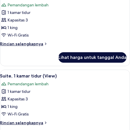
semua
Pemandangan lembah
foto
1 kamar tidur
untuk
Vila,
Kapasitas 3
1
1 king
kamar
Wi-Fi Gratis
tidur
Rincian
Rincian selengkapnya
(View)
lebih
lanjut
Lihat harga untuk tanggal Anda
untuk
Vila,
1
Lihat
Seprai premium, isi minibar gratis, bra
5
kamar
Suite, 1 kamar tidur (View)
semua
tidur
Pemandangan lembah
(View)
foto
1 kamar tidur
untuk
Suite,
Kapasitas 3
1
1 king
kamar
Wi-Fi Gratis
tidur
Rincian
Rincian selengkapnya
(View)
lebih