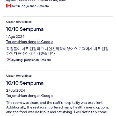
Kaitlin, perjalanan 7 malam
Ulasan terverifikasi
10/10 Sempurna
1 Agu 2024
Terjemahkan dengan Google
직원들이 너무 친절하고 자연친화적이었어요 고객에게 매우 친절
하게 대해주어서 감사했습니다
Jiyoung, perjalanan 1 malam
Ulasan terverifikasi
10/10 Sempurna
27 Jul 2024
Terjemahkan dengan Google
The room was clean, and the staff’s hospitality was excellent.
Additionally, the restaurant offered many healthy menu options,
and the food was delicious and satisfying. I will definitely come