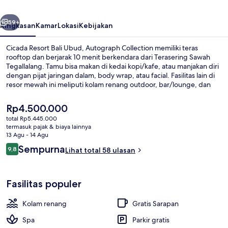
Autograph
belumnya
Berikutnya
Collection
59+
Ringkasan
Kamar
Lokasi
Kebijakan
Cicada Resort Bali Ubud, Autograph Collection memiliki teras
rooftop dan berjarak 10 menit berkendara dari Terasering Sawah
Tegallalang. Tamu bisa makan di kedai kopi/kafe, atau manjakan diri
dengan pijat jaringan dalam, body wrap, atau facial. Fasilitas lain di
resor mewah ini meliputi kolam renang outdoor, bar/lounge, dan
pusat kebugaran. Para traveler menyukai staf.
Harga
Rp4.500.000
saat
total Rp5.445.000
ini
termasuk pajak & biaya lainnya
Kolam renang outdoor
Rp4.500.000
13 Agu - 14 Agu
Ulasan
Sempurna
9,8
Lihat total 58 ulasan
9,8 dari 10
Fasilitas populer
Kolam renang
Gratis Sarapan
Spa
Parkir gratis