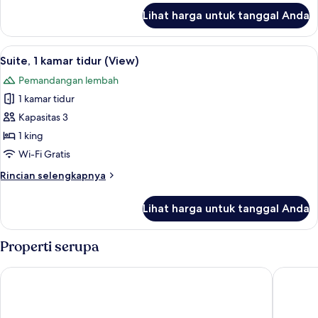
lanjut
Lihat harga untuk tanggal Anda
untuk
Suite,
1
Lihat
Pemandangan lembah
5
kamar
Suite, 1 kamar tidur (View)
semua
tidur
Pemandangan lembah
(View)
foto
1 kamar tidur
untuk
Suite,
Kapasitas 3
1
1 king
kamar
Wi-Fi Gratis
tidur
Rincian
Rincian selengkapnya
(View)
lebih
lanjut
Lihat harga untuk tanggal Anda
untuk
Suite,
1
Properti serupa
kamar
tidur
Hyatt Regency Bali
Maya Ub
(View)