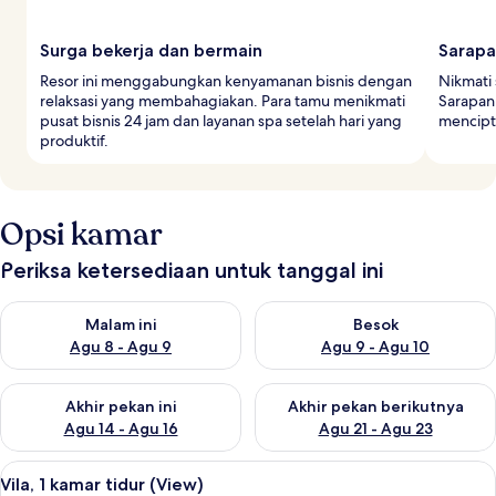
Surga bekerja dan bermain
Sarapa
Resor ini menggabungkan kenyamanan bisnis dengan
Nikmati 
relaksasi yang membahagiakan. Para tamu menikmati
Sarapan
pusat bisnis 24 jam dan layanan spa setelah hari yang
mencipt
produktif.
Opsi kamar
Periksa ketersediaan untuk tanggal ini
Periksa ketersediaan untuk malam ini Agu 8 - Agu 9
Periksa ketersediaan untuk be
Malam ini
Besok
Agu 8 - Agu 9
Agu 9 - Agu 10
Periksa ketersediaan untuk akhir pekan ini Agu 14 - Agu 16
Periksa ketersediaan untuk ak
Akhir pekan ini
Akhir pekan berikutnya
Agu 14 - Agu 16
Agu 21 - Agu 23
Lihat
Seprai premium, isi minibar gratis, bra
6
Vila, 1 kamar tidur (View)