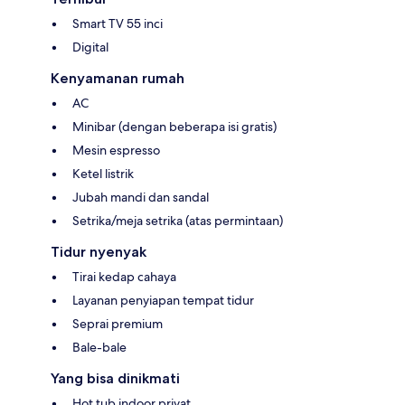
Smart TV 55 inci
Digital
Kenyamanan rumah
AC
Minibar (dengan beberapa isi gratis)
Mesin espresso
Ketel listrik
Jubah mandi dan sandal
Setrika/meja setrika (atas permintaan)
Tidur nyenyak
Tirai kedap cahaya
Layanan penyiapan tempat tidur
Seprai premium
Bale-bale
Yang bisa dinikmati
Hot tub indoor privat