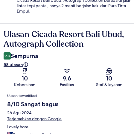
Cicada Resort Bali Ubud, Autograph Collection berada di jalan
lintas tepi pantai, hanya 2 menit berjalan kaki dari Pura Tirta
Empul.
Ulasan Cicada Resort Bali Ubud,
Ulasan
Autograph Collection
Sempurna
9,8
58 ulasan
10
9,6
10
Kebersihan
Fasilitas
Staf & layanan
Ulasan
Ulasan terverifikasi
8/10 Sangat bagus
26 Agu 2024
Terjemahkan dengan Google
Lovely hotel