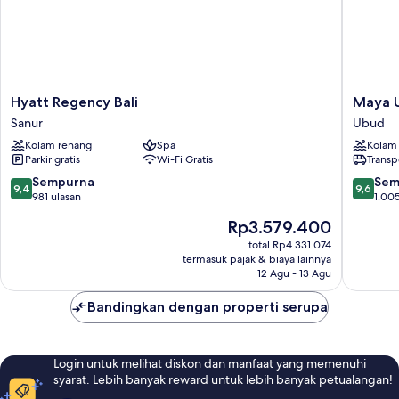
Hyatt
Maya
Hyatt Regency Bali
Maya U
Regency
Ubud
Sanur
Ubud
Bali
Resort
Kolam renang
Spa
Kolam
Sanur
and
Parkir gratis
Wi-Fi Gratis
Transp
Spa
Ubud
9.4
9.6
Sempurna
Sem
9,4
9,6
dari
dari
981 ulasan
1.005
10,
10,
Harga
Rp3.579.400
Sempurna,
Sempur
sekarang
981
1.005
total Rp4.331.074
Rp3.579.400
termasuk pajak & biaya lainnya
ulasan
ulasan
12 Agu - 13 Agu
Bandingkan dengan properti serupa
Login untuk melihat diskon dan manfaat yang memenuhi
syarat. Lebih banyak reward untuk lebih banyak petualangan!