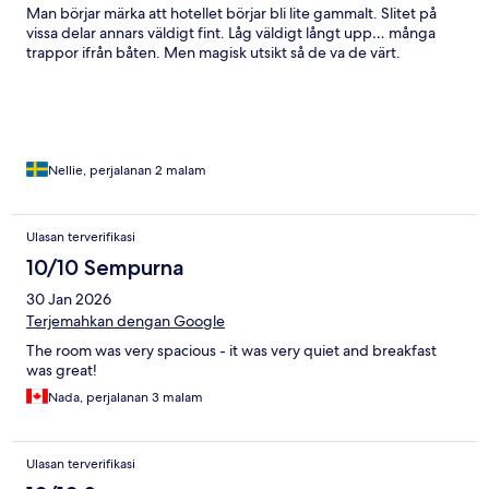
Man börjar märka att hotellet börjar bli lite gammalt. Slitet på
vissa delar annars väldigt fint. Låg väldigt långt upp… många
trappor ifrån båten. Men magisk utsikt så de va de värt.
Nellie, perjalanan 2 malam
Ulasan terverifikasi
10/10 Sempurna
30 Jan 2026
Terjemahkan dengan Google
The room was very spacious - it was very quiet and breakfast
was great!
Nada, perjalanan 3 malam
Ulasan terverifikasi