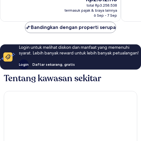
Biasa,
sekarang
277
total Rp3.258.538
300
Rp2.812.118
termasuk pajak & biaya lainnya
ulasan
ulasan
6 Sep - 7 Sep
Bandingkan dengan properti serupa
Login untuk melihat diskon dan manfaat yang memenuhi
syarat. Lebih banyak reward untuk lebih banyak petualangan!
Login
Daftar sekarang, gratis
Tentang kawasan sekitar