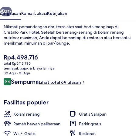
belumnya
Berikutnya
27+
Ringkasan
Kamar
Lokasi
Kebijakan
Nikmati pemandangan dari teras atas saat Anda menginap di
Cristallo Park Hotel. Setelah bersenang-senang di kolam renang
outdoor musiman, Anda dapat bersantap di restoran atau bersantai
menikmati minuman di bar/lounge.
Harga
Rp4.498.716
saat
total Rp5.113.795
ini
termasuk pajak & biaya lainnya
Rp4.498.716
30 Agu - 31 Agu
Kamar Junior, kolam renang pribadi 
Ulasan
Sempurna
9,4
Lihat total 69 ulasan
9,4 dari 10
Fasilitas populer
Kolam renang
Gratis Sarapan
Ramah hewan peliharaan
Parkir gratis
Wi-Fi Gratis
Restoran