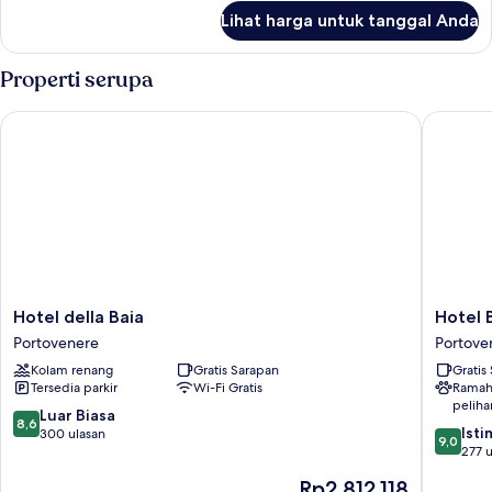
lanjut
Lihat harga untuk tanggal Anda
untuk
Kamar
Standar,
Properti serupa
balkon
Hotel della Baia
Hotel Be
Hotel
Hotel
Hotel della Baia
Hotel 
della
Belvede
Portovenere
Portove
Baia
Portove
Kolam renang
Gratis Sarapan
Gratis
Portovenere
Tersedia parkir
Wi-Fi Gratis
Ramah
peliha
8.6
Luar Biasa
8,6
9.0
Ist
dari
300 ulasan
9,0
dari
277 u
10,
10,
Luar
Harga
Rp2.812.118
Istimew