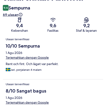
Sempurna
9,4
69 ulasan
9,4
9,6
9,2
Kebersihan
Fasilitas
Staf & layanan
Ulasan
Ulasan terverifikasi
10/10 Sempurna
1 Agu 2026
Terjemahkan dengan Google
Rent och fint. Och läget var perfekt.
Jari, perjalanan 4 malam
Ulasan terverifikasi
8/10 Sangat bagus
1 Agu 2026
Terjemahkan dengan Google