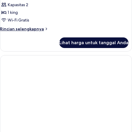
Kapasitas 2
untuk
Kamar
1 king
Junior,
Wi-Fi Gratis
kolam
Rincian
Rincian selengkapnya
renang
lebih
pribadi
lanjut
Lihat harga untuk tanggal Anda
untuk
Kamar
Junior,
kolam
renang
pribadi