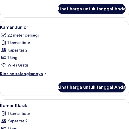
lebih
lanjut
Lihat harga untuk tanggal Anda
untuk
Kamar
Deluks
Lihat
Minibar, meja kerja, Wi-Fi gratis, dan s
5
Kamar Junior
semua
22 meter persegi
foto
1 kamar tidur
untuk
Kamar
Kapasitas 2
Junior
1 king
Wi-Fi Gratis
Rincian
Rincian selengkapnya
lebih
lanjut
Lihat harga untuk tanggal Anda
untuk
Kamar
Junior
Lihat
Minibar, meja kerja, Wi-Fi gratis, dan s
4
Kamar Klasik
semua
1 kamar tidur
foto
Kapasitas 2
untuk
Kamar
1 king