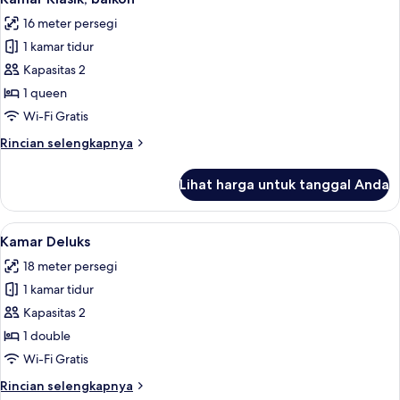
semua
16 meter persegi
foto
1 kamar tidur
untuk
Kamar
Kapasitas 2
Klasik,
1 queen
balkon
Wi-Fi Gratis
Rincian
Rincian selengkapnya
lebih
lanjut
Lihat harga untuk tanggal Anda
untuk
Kamar
Klasik,
Lihat
Kamar Deluks | Minibar, meja kerja, Wi-
8
balkon
Kamar Deluks
semua
18 meter persegi
foto
1 kamar tidur
untuk
Kamar
Kapasitas 2
Deluks
1 double
Wi-Fi Gratis
Rincian
Rincian selengkapnya