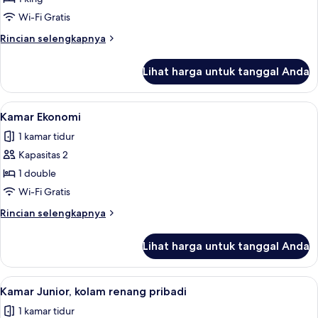
Klasik
Wi-Fi Gratis
Rincian
Rincian selengkapnya
lebih
lanjut
Lihat harga untuk tanggal Anda
untuk
Kamar
Klasik
Lihat
Minibar, meja kerja, Wi-Fi gratis, dan s
4
Kamar Ekonomi
semua
1 kamar tidur
foto
Kapasitas 2
untuk
Kamar
1 double
Ekonomi
Wi-Fi Gratis
Rincian
Rincian selengkapnya
lebih
lanjut
Lihat harga untuk tanggal Anda
untuk
Kamar
Ekonomi
Lihat
Kamar Junior, kolam renang pribadi | Mi
7
Kamar Junior, kolam renang pribadi
semua
1 kamar tidur
foto