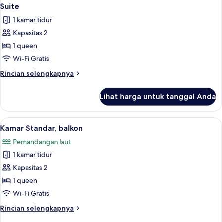
Suite
1 kamar tidur
Kapasitas 2
1 queen
Wi-Fi Gratis
Rincian
Rincian selengkapnya
lebih
lanjut
Lihat harga untuk tanggal Anda
untuk
Suite
Lihat
Balkon
5
Kamar Standar, balkon
semua
Pemandangan laut
foto
1 kamar tidur
untuk
Kamar
Kapasitas 2
Standar,
1 queen
balkon
Wi-Fi Gratis
Rincian
Rincian selengkapnya
lebih