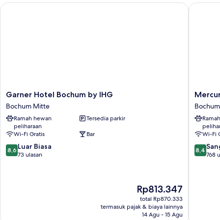
Tempat
Garner Hotel Bochum by IHG
Mercure
Tidur
Twin
Garner
Mercur
Garner Hotel Bochum by IHG
Mercur
Hotel
Hotel
Bochum Mitte
Bochum 
Bochum
Bochum
Ramah hewan
Tersedia parkir
Ramah
by
City
peliharaan
peliha
IHG
Bochum
Wi-Fi Gratis
Bar
Wi-Fi 
Bochum
Mitte
8.6
8.4
Mitte
Luar Biasa
San
8,6
8,4
dari
dari
73 ulasan
768 u
10,
10,
Luar
Sangat
Biasa,
Baik,
Harga
Rp813.347
73
768
sekarang
ulasan
ulasan
total Rp870.333
Rp813.347
termasuk pajak & biaya lainnya
14 Agu - 15 Agu