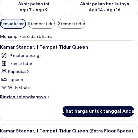
Periksa ketersediaan untuk akhir pekan ini Agu 7 - Agu 9
Periksa ketersediaan untuk ak
Akhir pekan ini
Akhir pekan berikutnya
Agu 7 - Agu 9
Agu 14 - Agu 16
Filter
Semua kamar
1 tempat tidur
2 tempat tidur
tersedia
untuk
Menampilkan 6 dari 6 kamar
kamar
Lihat
Seprai antialergi, meja kerja, dan rua
5
Kamar Standar, 1 Tempat Tidur Queen
semua
19 meter persegi
foto
1 kamar tidur
untuk
Kamar
Kapasitas 2
Standar,
1 queen
1
Wi-Fi Gratis
Tempat
Rincian
Rincian selengkapnya
Tidur
lebih
Queen
lanjut
Lihat harga untuk tanggal Anda
untuk
Kamar
Standar,
Lihat
Seprai antialergi, meja kerja, dan rua
9
1
Kamar Standar, 1 Tempat Tidur Queen (Extra Floor Space)
semua
Tempat