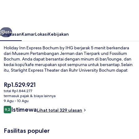
Express
Bochum
by
belumnya
Berikutnya
IHG
65+
Ringkasan
Kamar
Lokasi
Kebijakan
Holiday Inn Express Bochum by IHG berjarak 5 menit berkendara
dari Museum Pertambangan Jerman dan Tierpark und Fossilium
Bochum. Anda dapat bersantai dengan minum di bar/lounge, dan
kedai kopi/kafe merupakan spot sempurna untuk bersantap.Selain
itu, Starlight Express Theater dan Ruhr University Bochum dapat
dicapai dengan berkendara singkat.Traveler menyukai staf.
Transportasi umum berada tidak jauh: U-Bahn Bochum Rathaus
Harga
Rp1.529.921
berjarak 4 menit dan U-Bahn Deutsches Bergbau-Museum berjarak
saat
total Rp1.844.277
13 menit.
ini
termasuk pajak & biaya lainnya
Bar (di properti)
Rp1.529.921
9 Agu - 10 Agu
Ulasan
Istimewa
9,2
Lihat total 329 ulasan
9,2 dari 10
Fasilitas populer