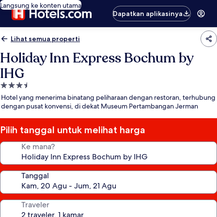
Langsung ke konten utama
Dapatkan aplikasinya
Lihat semua properti
Holiday Inn Express Bochum by
IHG
Properti
bintang
Hotel yang menerima binatang peliharaan dengan restoran, terhubung
3.5
dengan pusat konvensi, di dekat Museum Pertambangan Jerman
Pilih tanggal untuk melihat harga
Ke mana?
Tanggal
Traveler