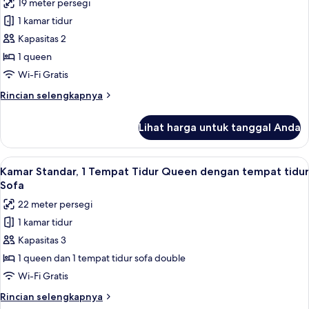
19 meter persegi
Tidur
foto
Queen
1 kamar tidur
untuk
Kamar
Kapasitas 2
Standar,
1 queen
1
Wi-Fi Gratis
Tempat
Rincian
Rincian selengkapnya
Tidur
lebih
Queen
lanjut
Lihat harga untuk tanggal Anda
untuk
(Extra
Kamar
Floor
Standar,
Lihat
Kamar Standar, 1 Tempat Tidur Queen d
Space)
5
1
Kamar Standar, 1 Tempat Tidur Queen dengan tempat tidur
semua
Tempat
Sofa
Tidur
foto
22 meter persegi
Queen
untuk
(Extra
1 kamar tidur
Kamar
Floor
Kapasitas 3
Standar,
Space)
1
1 queen dan 1 tempat tidur sofa double
Tempat
Wi-Fi Gratis
Tidur
Rincian
Rincian selengkapnya
Queen
lebih