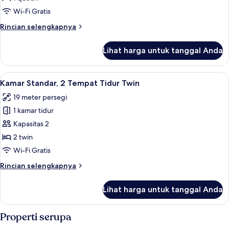
1
Wi-Fi Gratis
Tempat
Rincian
Rincian selengkapnya
Tidur
lebih
Queen
lanjut
Lihat harga untuk tanggal Anda
untuk
(High
Kamar
Floor)
Standar,
Lihat
Kamar Standar, 2 Tempat Tidur Twin | S
6
1
Kamar Standar, 2 Tempat Tidur Twin
semua
Tempat
19 meter persegi
Tidur
foto
Queen
1 kamar tidur
untuk
(High
Kamar
Kapasitas 2
Floor)
Standar,
2 twin
2
Wi-Fi Gratis
Tempat
Rincian
Rincian selengkapnya
Tidur
lebih
Twin
lanjut
Lihat harga untuk tanggal Anda
untuk
Kamar
Standar,
Properti serupa
2