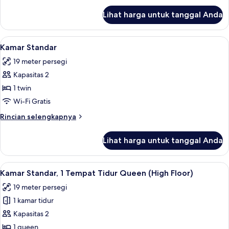
dengan
lanjut
Lihat harga untuk tanggal Anda
untuk
tempat
Kamar
tidur
Standar,
Lihat
Seprai antialergi, meja kerja, dan rua
Sofa
6
1
Kamar Standar
semua
Tempat
19 meter persegi
Tidur
foto
Queen
Kapasitas 2
untuk
dengan
Kamar
1 twin
tempat
Standar
tidur
Wi-Fi Gratis
Sofa
Rincian
Rincian selengkapnya
lebih
lanjut
Lihat harga untuk tanggal Anda
untuk
Kamar
Standar
Lihat
Seprai antialergi, meja kerja, dan rua
7
Kamar Standar, 1 Tempat Tidur Queen (High Floor)
semua
19 meter persegi
foto
1 kamar tidur
untuk
Kamar
Kapasitas 2
Standar,
1 queen