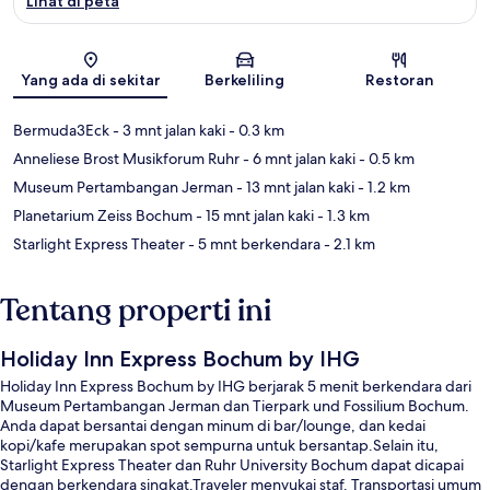
Lihat di peta
Peta
Yang ada di sekitar
Berkeliling
Restoran
Bermuda3Eck
- 3 mnt jalan kaki
- 0.3 km
Anneliese Brost Musikforum Ruhr
- 6 mnt jalan kaki
- 0.5 km
Museum Pertambangan Jerman
- 13 mnt jalan kaki
- 1.2 km
Planetarium Zeiss Bochum
- 15 mnt jalan kaki
- 1.3 km
Starlight Express Theater
- 5 mnt berkendara
- 2.1 km
Tentang properti ini
Holiday Inn Express Bochum by IHG
Holiday Inn Express Bochum by IHG berjarak 5 menit berkendara dari
Museum Pertambangan Jerman dan Tierpark und Fossilium Bochum.
Anda dapat bersantai dengan minum di bar/lounge, dan kedai
kopi/kafe merupakan spot sempurna untuk bersantap.Selain itu,
Starlight Express Theater dan Ruhr University Bochum dapat dicapai
dengan berkendara singkat.Traveler menyukai staf. Transportasi umum