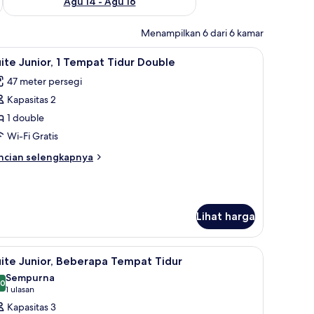
Agu 14 - Agu 16
Menampilkan 6 dari 6 kamar
dan meja kerja
ihat
Suite Junior, 1 Tempat Tidur Double | Selimut 
6
ite Junior, 1 Tempat Tidur Double
emua
47 meter persegi
oto
Kapasitas 2
ntuk
uite
1 double
unior,
Wi-Fi Gratis
ncian
ncian selengkapnya
empat
bih
idur
njut
tuk
ouble
ite
Lihat harga
nior,
empat
dan meja kerja
ihat
Televisi LCD 26-inci dengan saluran TV satelit
dur
5
ite Junior, Beberapa Tempat Tidur
emua
uble
Sempurna
oto
,0
10,0 dari 10
(1
1 ulasan
ntuk
ulasan)
Kapasitas 3