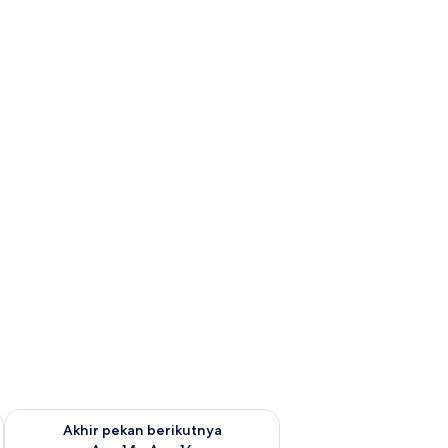
n ini Agu 7 - Agu 9
Periksa ketersediaan untuk akhir pekan berikutnya Agu 14 - A
Akhir pekan berikutnya