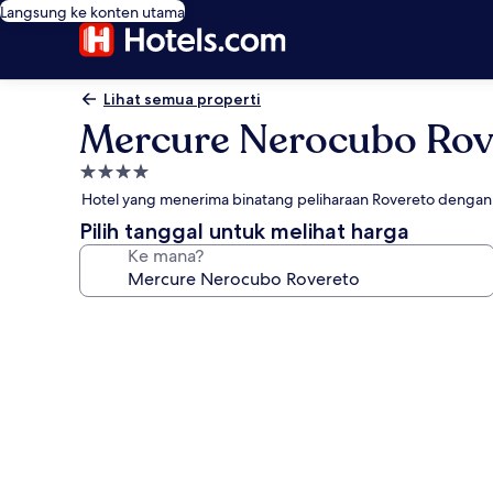
Langsung ke konten utama
Lihat semua properti
Mercure Nerocubo Rov
Properti
bintang
Hotel yang menerima binatang peliharaan Rovereto dengan
4.0
Pilih tanggal untuk melihat harga
Ke mana?
Galeri
foto
untuk
Mercure
Nerocubo
Rovereto