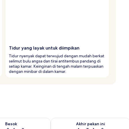
Tidur yang layak untuk diimpikan
Tidur nyenyak dapat terwujud dengan mudah berkat
selimut bulu angsa dan tirai antitembus pandang di
setiap kamar. Keinginan di tengah malam terpuaskan
dengan minibar di dalam kamar.
sediaan untuk besok Agu 8 - Agu 9
Periksa ketersediaan untuk akhir peka
Besok
Akhir pekan ini