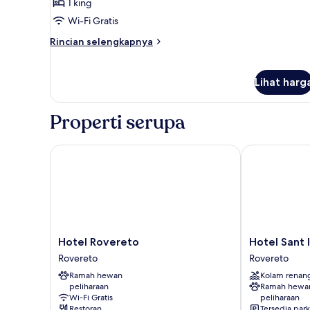
Kamar
1 king
Superior,
Wi-Fi Gratis
1
Rincian
Rincian selengkapnya
Tempat
lebih
Tidur
lanjut
untuk
King
Lihat harg
Kamar
Superior,
1
Properti serupa
Tempat
Tidur
Hotel Rovereto
Hotel Sant Ila
King
Hotel
Hotel
Hotel Rovereto
Hotel Sant I
Rovereto
Sant
Rovereto
Rovereto
Rovereto
Ilario
Ramah hewan
Kolam renan
Rovereto
peliharaan
Ramah hewa
Wi-Fi Gratis
peliharaan
Restoran
Tersedia park