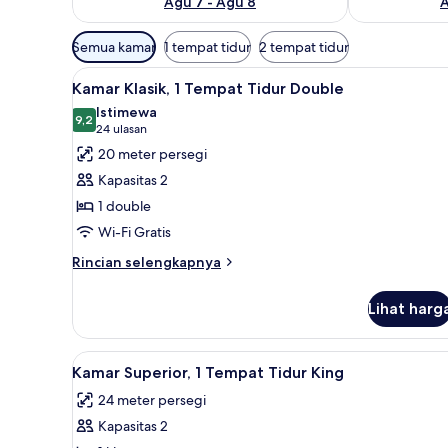
Agu 7 - Agu 8
A
Filter
Semua kamar
1 tempat tidur
2 tempat tidur
tersedia
Lihat
Kamar Klasik, 1 Tempat Tidur D
untuk
8
Kamar Klasik, 1 Tempat Tidur Double
semua
kamar
Istimewa
foto
9,2
9,2 dari 10
(24
24 ulasan
untuk
ulasan)
20 meter persegi
Kamar
Kapasitas 2
Klasik,
1 double
1
Wi-Fi Gratis
Tempat
Tidur
Rincian
Rincian selengkapnya
lebih
Double
lanjut
Lihat harg
untuk
Kamar
Klasik,
Lihat
Kamar Superior, 1 Tempat Tidur
9
1
Kamar Superior, 1 Tempat Tidur King
semua
Tempat
24 meter persegi
Tidur
foto
Double
Kapasitas 2
untuk