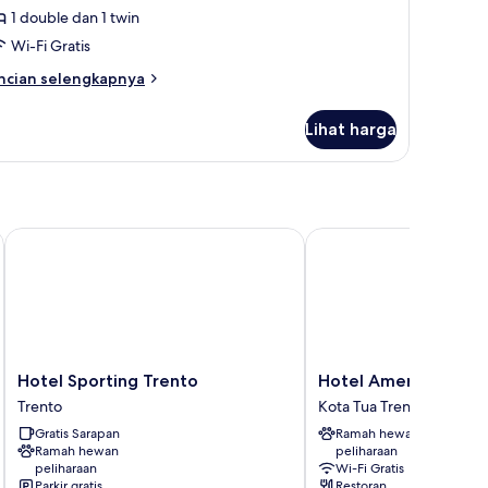
uite
1 double dan 1 twin
unior,
Wi-Fi Gratis
eberapa
ncian
empat
ncian selengkapnya
bih
idur
njut
Lihat harga
tuk
ite
nior,
berapa
empat
dur
Hotel Sporting Trento
Hotel America
Hotel
Hotel
Hotel Sporting Trento
Hotel America
Sporting
America
Trento
Kota Tua Trento
Trento
Kota
Gratis Sarapan
Ramah hewan
Trento
Tua
Ramah hewan
peliharaan
Trento
peliharaan
Wi-Fi Gratis
Parkir gratis
Restoran