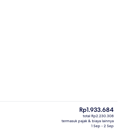
Kamar Superior, 1 Tempat Tidur King |
Harga
Rp1.933.684
saat
total Rp2.230.308
ini
termasuk pajak & biaya lainnya
rti)
Bar (di properti)
Rp1.933.684
1 Sep - 2 Sep