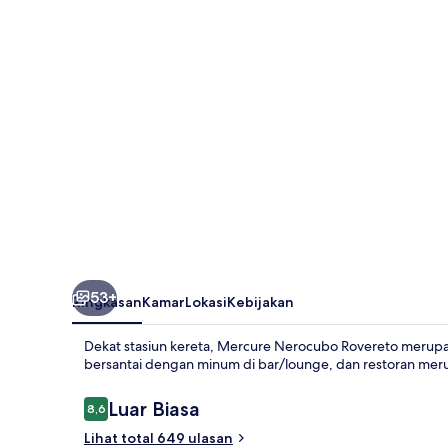
53+
Ringkasan
Kamar
Lokasi
Kebijakan
Dekat stasiun kereta, Mercure Nerocubo Rovereto merupa
bersantai dengan minum di bar/lounge, dan restoran mer
Ulasan
Luar Biasa
8,6
8,6 dari 10
Lihat total 649 ulasan