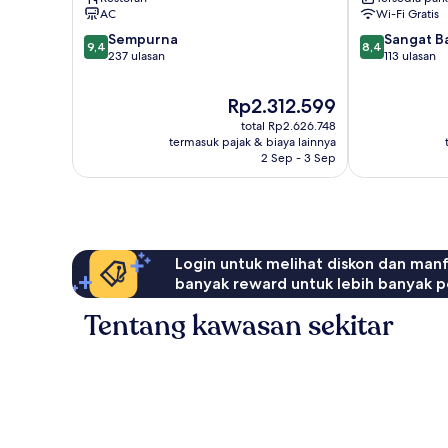
AC
Wi-Fi Gratis
9.4
8.4
Sempurna
Sangat B
9,4
8,4
dari
dari
237 ulasan
113 ulasan
10,
10,
Sempurna,
Sangat
Harga
Rp2.312.599
237
Baik,
sekarang
total Rp2.626.748
ulasan
113
Rp2.312.599
termasuk pajak & biaya lainnya
ulasan
2 Sep - 3 Sep
Login untuk melihat diskon dan man
banyak reward untuk lebih banyak p
Tentang kawasan sekitar