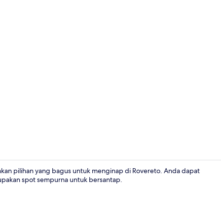
Lobi
kan pilihan yang bagus untuk menginap di Rovereto. Anda dapat
upakan spot sempurna untuk bersantap.
Bar (di prope