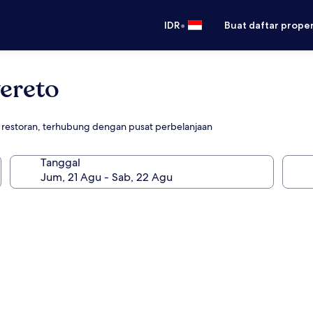
•
IDR
Buat daftar prope
ereto
 restoran, terhubung dengan pusat perbelanjaan
Tanggal