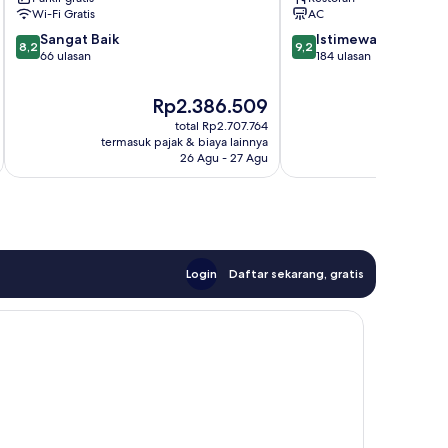
Wi-Fi Gratis
AC
8.2
9.2
Sangat Baik
Istimewa
8,2
9,2
dari
dari
66 ulasan
184 ulasan
10,
10,
Sangat
Istimewa,
Harga
Ha
Rp2.386.509
R
Baik,
184
sekarang
se
total Rp2.707.764
66
ulasan
Rp2.386.509
Rp
termasuk pajak & biaya lainnya
termasuk paj
ulasan
26 Agu - 27 Agu
Login
Daftar sekarang, gratis