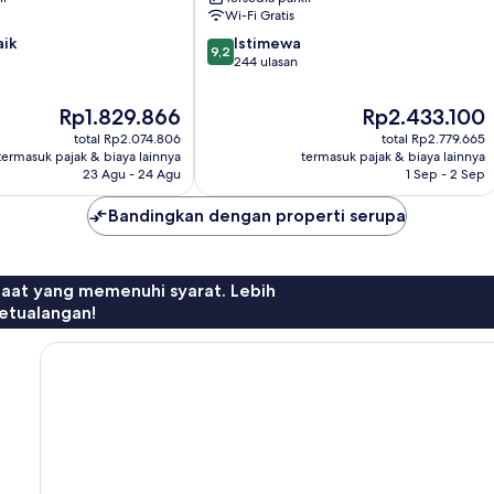
Wi-Fi Gratis
9.2
aik
Istimewa
9,2
dari
244 ulasan
10,
Istimewa,
Harga
Harga
Rp1.829.866
Rp2.433.100
244
sekarang
sekarang
total Rp2.074.806
total Rp2.779.665
ulasan
Rp1.829.866
Rp2.433.100
termasuk pajak & biaya lainnya
termasuk pajak & biaya lainnya
23 Agu - 24 Agu
1 Sep - 2 Sep
Bandingkan dengan properti serupa
faat yang memenuhi syarat. Lebih
etualangan!