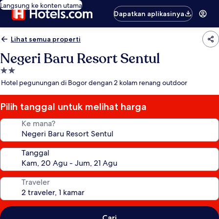
Langsung ke konten utama
Dapatkan aplikasinya
Lihat semua properti
Negeri Baru Resort Sentul
Properti
bintang
Hotel pegunungan di Bogor dengan 2 kolam renang outdoor
2.0
Pilih tanggal untuk melihat harga
Ke mana?
Tanggal
Traveler
Cari