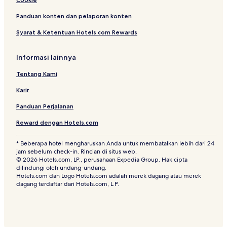
A
S
Panduan konten dan pelaporan konten
T
O
Syarat & Ketentuan Hotels.com Rewards
N
Informasi lainnya
Tentang Kami
Karir
Panduan Perjalanan
Reward dengan Hotels.com
* Beberapa hotel mengharuskan Anda untuk membatalkan lebih dari 24
jam sebelum check-in. Rincian di situs web.
© 2026 Hotels.com, LP., perusahaan Expedia Group. Hak cipta
dilindungi oleh undang-undang.
Hotels.com dan Logo Hotels.com adalah merek dagang atau merek
dagang terdaftar dari Hotels.com, L.P.