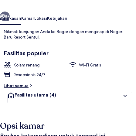
Sentul
belumnya
Berikutnya
8+
Ringkasan
Kamar
Lokasi
Kebijakan
Nikmati kunjungan Anda ke Bogor dengan menginap di Negeri
Baru Resort Sentul.
Fasilitas populer
Kolam renang
Wi-Fi Gratis
Resepsionis 24/7
2 kolam renang outdoor
Lihat semua
Fasilitas utama
(4)
Opsi kamar
Periksa ketersediaan untuk tanggal ini