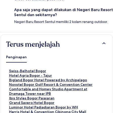
Apa saja yang dapat dilakukan di Negeri Baru Resort
Sentul dan sekitarnya?
Negeri Baru Resort Sentul memiliki 2 kolam renang outdoor.
Terus menjelajah
Penginapan
T
Swiss-Belhotel Bogor
a
T
Hotel Agria Bogor - Tajur
u
a
T
Bigland Bogor Hotel Powered by Archipelago
t
u
a
T
Novotel Bogor Golf Resort & Convention Center
a
t
u
a
T
Comfortable and Homey Studio Apartment at
n
a
t
u
a
Dramaga Tower near IPB
S
n
a
t
u
T
Ibis Styles Bogor Pajajaran
t
S
n
a
t
a
T
Grand Savero Hotel Bogor
a
t
S
n
a
u
a
T
Luminor Hotel Padjadjaran Bogor by WH
n
a
t
S
n
t
u
a
T
Harris Hotel & Convention Cibinong City Mall