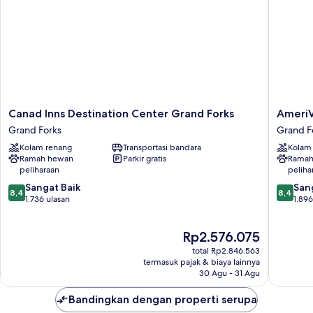
kota
Canad
AmeriV
Canad Inns Destination Center Grand Forks
AmeriV
Inns
Inn
Grand Forks
Grand F
Destination
and
Kolam renang
Transportasi bandara
Kolam
Center
Suites
Ramah hewan
Parkir gratis
Ramah
Grand
Grand
peliharaan
peliha
Forks
Forks
8.4
8.4
Grand
Sangat Baik
Grand
San
8,4
8,4
dari
dari
Forks
1.736 ulasan
Forks
1.896
10,
10,
Sangat
Sangat
Harga
Rp2.576.075
Baik,
Baik,
sekarang
1.736
1.896
total Rp2.846.563
Rp2.576.075
ulasan
ulasan
termasuk pajak & biaya lainnya
30 Agu - 31 Agu
Bandingkan dengan properti serupa