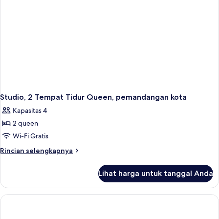
kota
Studio, 2 Tempat Tidur Queen, pemandangan kota
Kapasitas 4
2 queen
Wi-Fi Gratis
Rincian
Rincian selengkapnya
lebih
lanjut
Lihat harga untuk tanggal Anda
untuk
Studio,
2
Tempat
Tidur