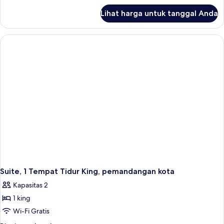
lanjut
Lihat harga untuk tanggal Anda
untuk
Suite
Presidensial,
2
kamar
tidur,
pemandangan
kota
Suite, 1 Tempat Tidur King, pemandangan kota
Kapasitas 2
1 king
Wi-Fi Gratis