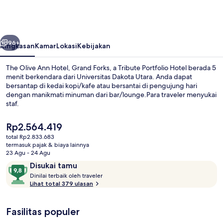
Ann
Hotel,
Grand
belumnya
Berikutnya
Forks,
96+
Ringkasan
Kamar
Lokasi
Kebijakan
a
The Olive Ann Hotel, Grand Forks, a Tribute Portfolio Hotel berada 5
Tribute
menit berkendara dari Universitas Dakota Utara. Anda dapat
bersantap di kedai kopi/kafe atau bersantai di pengujung hari
Portfolio
dengan manikmati minuman dari bar/lounge.Para traveler menyukai
Hotel
staf.
Harga
Rp2.564.419
saat
total Rp2.833.683
ini
termasuk pajak & biaya lainnya
Restoran
Rp2.564.419
23 Agu - 24 Agu
Ulasan
9,8
Disukai tamu
D
dari
Dinilai terbaik oleh traveler
i
Lihat total 379 ulasan
10,
n
Disukai
i
tamu
Fasilitas populer
l
a