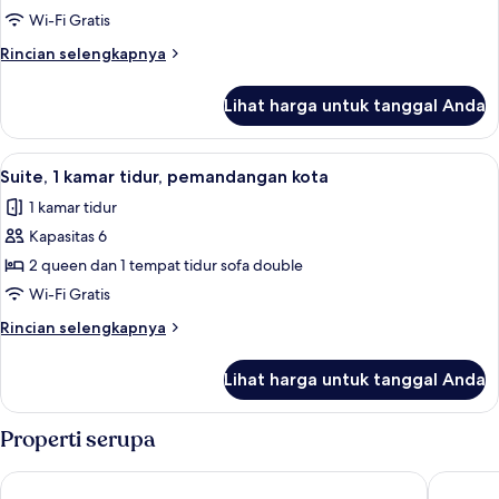
1
Wi-Fi Gratis
kamar
Rincian
Rincian selengkapnya
tidur,
lebih
pemandangan
lanjut
Lihat harga untuk tanggal Anda
untuk
kota
Suite,
1
Lihat
Suite, 1 kamar tidur, pemandangan kot
5
kamar
Suite, 1 kamar tidur, pemandangan kota
semua
tidur,
1 kamar tidur
pemandangan
foto
kota
Kapasitas 6
untuk
Suite,
2 queen dan 1 tempat tidur sofa double
1
Wi-Fi Gratis
kamar
Rincian
Rincian selengkapnya
tidur,
lebih
pemandangan
lanjut
Lihat harga untuk tanggal Anda
untuk
kota
Suite,
1
Properti serupa
kamar
tidur,
Canad Inns Destination Center Grand Forks
AmeriVu 
pemandangan