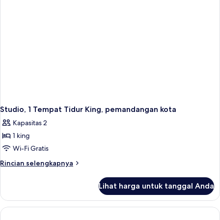
Queen,
pemandangan
kota
Studio, 1 Tempat Tidur King, pemandangan kota
Kapasitas 2
1 king
Wi-Fi Gratis
Rincian
Rincian selengkapnya
lebih
lanjut
Lihat harga untuk tanggal Anda
untuk
Studio,
1
Tempat