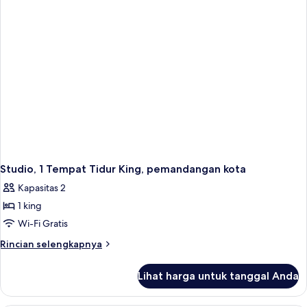
Tidur
King,
pemandangan
kota
Studio, 1 Tempat Tidur King, pemandangan kota
Kapasitas 2
1 king
Wi-Fi Gratis
Rincian
Rincian selengkapnya
lebih
lanjut
Lihat harga untuk tanggal Anda
untuk
Studio,
1