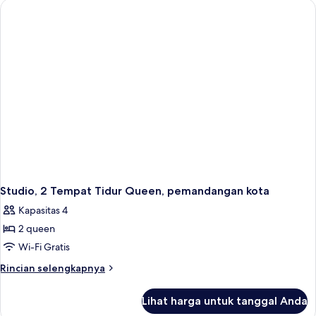
Tempat
Tidur
King,
pemandangan
kota
Studio, 2 Tempat Tidur Queen, pemandangan kota
Kapasitas 4
2 queen
Wi-Fi Gratis
Rincian
Rincian selengkapnya
lebih
lanjut
Lihat harga untuk tanggal Anda
untuk