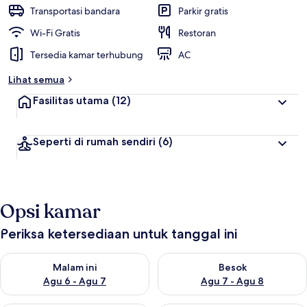
i
Transportasi bandara
Parkir gratis
t
Wi-Fi Gratis
Restoran
e
Tersedia kamar terhubung
AC
r
b
Lihat semua
a
i
Fasilitas utama
(12)
k
o
Seperti di rumah sendiri
(6)
l
e
h
t
Opsi kamar
r
a
v
Periksa ketersediaan untuk tanggal ini
e
l
Periksa ketersediaan untuk malam ini Agu 6 - Agu 7
Periksa ketersediaan untuk be
e
Malam ini
Besok
r
Agu 6 - Agu 7
Agu 7 - Agu 8