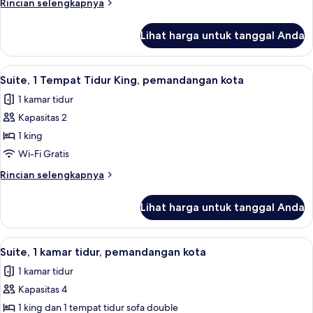
Rincian
Rincian selengkapnya
lebih
lanjut
Lihat harga untuk tanggal Anda
untuk
Suite,
1
Lihat
Suite, 1 Tempat Tidur King, pemandang
9
Tempat
Suite, 1 Tempat Tidur King, pemandangan kota
semua
Tidur
1 kamar tidur
King,
foto
pemandangan
Kapasitas 2
untuk
kota
Suite,
1 king
1
Wi-Fi Gratis
Tempat
Rincian
Rincian selengkapnya
Tidur
lebih
King,
lanjut
Lihat harga untuk tanggal Anda
untuk
pemandangan
Suite,
kota
1
Lihat
Suite, 1 kamar tidur, pemandangan kot
4
Tempat
Suite, 1 kamar tidur, pemandangan kota
semua
Tidur
1 kamar tidur
King,
foto
pemandangan
Kapasitas 4
untuk
kota
Suite,
1 king dan 1 tempat tidur sofa double