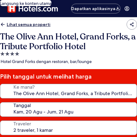
Langsung ke konten utama
Dapatkan aplikasinya
Lihat semua properti
The Olive Ann Hotel, Grand Forks, a
Tribute Portfolio Hotel
Properti
bintang
Hotel Grand Forks dengan restoran, bar/lounge
4.0
Pilih tanggal untuk melihat harga
Ke mana?
Tanggal
Traveler