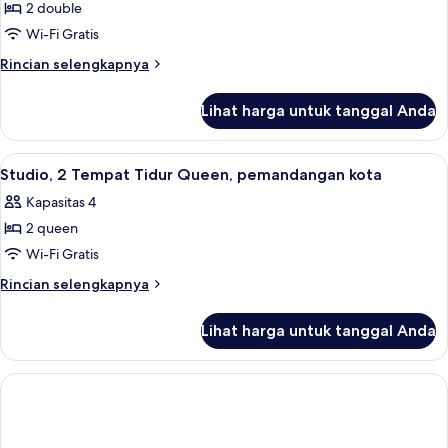
Suite
2 double
Presidensial,
Wi-Fi Gratis
2
Rincian
Rincian selengkapnya
kamar
lebih
tidur,
lanjut
Lihat harga untuk tanggal Anda
untuk
pemandangan
Suite
kota
Presidensial,
Lihat
Studio, 2 Tempat Tidur Queen, pemand
4
2
Studio, 2 Tempat Tidur Queen, pemandangan kota
semua
kamar
Kapasitas 4
tidur,
foto
pemandangan
2 queen
untuk
kota
Studio,
Wi-Fi Gratis
2
Rincian
Rincian selengkapnya
Tempat
lebih
lanjut
Tidur
Lihat harga untuk tanggal Anda
untuk
Queen,
Studio,
pemandangan
2
kota
Tempat
Tidur
Queen,
pemandangan