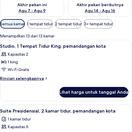
Periksa ketersediaan untuk akhir pekan ini Agu 7 - Agu 9
Periksa ketersediaan untuk ak
Akhir pekan ini
Akhir pekan berikutnya
Agu 7 - Agu 9
Agu 14 - Agu 16
Filter
Semua kamar
1 tempat tidur
2 tempat tidur
3+ tempat tidur
tersedia
untuk
Menampilkan 13 dari 13 kamar
kamar
Lihat
Studio, 1 Tempat Tidur King, pemandan
5
Studio, 1 Tempat Tidur King, pemandangan kota
semua
Kapasitas 2
foto
1 king
untuk
Studio,
Wi-Fi Gratis
1
Rincian
Rincian selengkapnya
Tempat
lebih
lanjut
Tidur
Lihat harga untuk tanggal Anda
untuk
King,
Studio,
pemandangan
1
Lihat
Suite Presidensial, 2 kamar tidur, pem
7
kota
Tempat
Suite Presidensial, 2 kamar tidur, pemandangan kota
semua
Tidur
1 kamar tidur
King,
foto
pemandangan
Kapasitas 6
untuk
kota