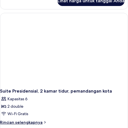
Lihat harga untuk tanggal Anda
untuk
Suite,
1
Tempat
Tidur
King,
pemandangan
kota
Suite Presidensial, 2 kamar tidur, pemandangan kota
Kapasitas 6
2 double
Wi-Fi Gratis
Rincian
Rincian selengkapnya
lebih