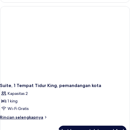
Studio,
2
Tempat
Tidur
Queen,
pemandangan
kota
Suite, 1 Tempat Tidur King, pemandangan kota
Kapasitas 2
1 king
Wi-Fi Gratis
Rincian
Rincian selengkapnya
lebih
lanjut