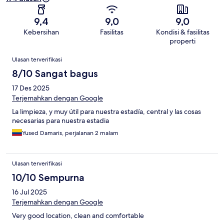
9,4
9,0
9,0
Kebersihan
Fasilitas
Kondisi & fasilitas
properti
Ulasan
Ulasan terverifikasi
8/10 Sangat bagus
17 Des 2025
Terjemahkan dengan Google
La limpieza, y muy útil para nuestra estadía, central y las cosas
necesarias para nuestra estadia
Yused Damaris, perjalanan 2 malam
Ulasan terverifikasi
10/10 Sempurna
16 Jul 2025
Terjemahkan dengan Google
Very good location, clean and comfortable