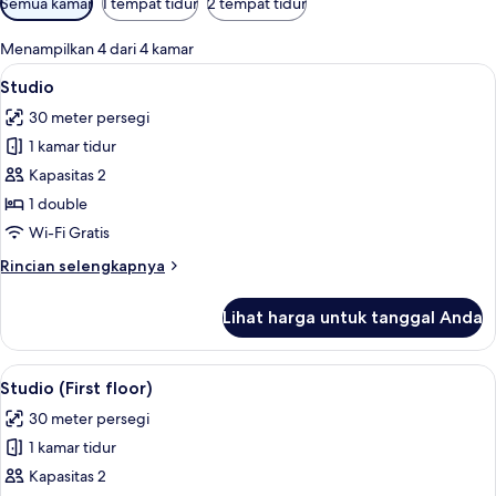
Semua kamar
1 tempat tidur
2 tempat tidur
tersedia
untuk
Menampilkan 4 dari 4 kamar
kamar
Lihat
Studio | Meja kerja, ruang kerja ramah
19
Studio
semua
30 meter persegi
foto
1 kamar tidur
untuk
Studio
Kapasitas 2
1 double
Wi-Fi Gratis
Rincian
Rincian selengkapnya
lebih
lanjut
Lihat harga untuk tanggal Anda
untuk
Studio
Lihat
Studio (First floor) | Meja kerja, ruan
10
Studio (First floor)
semua
30 meter persegi
foto
1 kamar tidur
untuk
Studio
Kapasitas 2