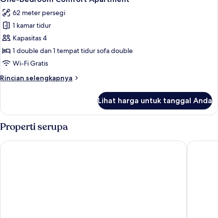
semua
62 meter persegi
foto
1 kamar tidur
untuk
One-
Kapasitas 4
Bedroom
1 double dan 1 tempat tidur sofa double
Comfort
Wi-Fi Gratis
Apartment
Rincian
Rincian selengkapnya
lebih
lanjut
Lihat harga untuk tanggal Anda
untuk
One-
Bedroom
Properti serupa
Comfort
Apartment
Madrid Sur Apartments by Olala Homes
Bob W M