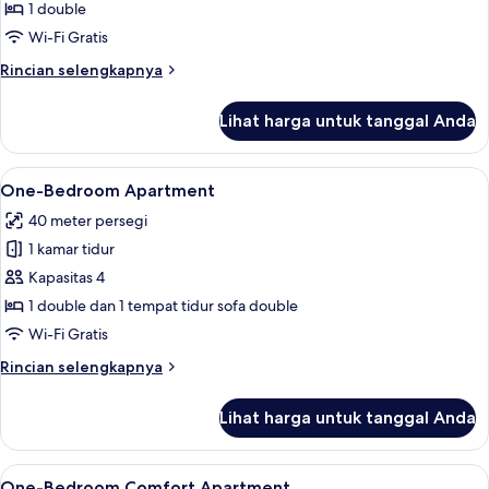
(First
1 double
floor)
Wi-Fi Gratis
Rincian
Rincian selengkapnya
lebih
lanjut
Lihat harga untuk tanggal Anda
untuk
Studio
(First
Lihat
One-Bedroom Apartment | Meja kerja, 
13
floor)
One-Bedroom Apartment
semua
40 meter persegi
foto
1 kamar tidur
untuk
One-
Kapasitas 4
Bedroom
1 double dan 1 tempat tidur sofa double
Apartment
Wi-Fi Gratis
Rincian
Rincian selengkapnya
lebih
lanjut
Lihat harga untuk tanggal Anda
untuk
One-
Bedroom
Lihat
One-Bedroom Comfort Apartment | Mej
11
Apartment
One-Bedroom Comfort Apartment