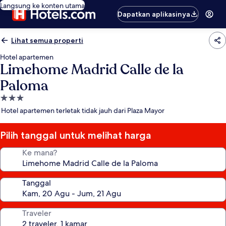
Langsung ke konten utama
Dapatkan aplikasinya
Lihat semua properti
Hotel apartemen
Limehome Madrid Calle de la
Paloma
Properti
bintang
Hotel apartemen terletak tidak jauh dari Plaza Mayor
3.0
Pilih tanggal untuk melihat harga
Ke mana?
Tanggal
Traveler