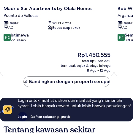
Madrid
Bob
Madrid Sur Apartments by Olala Homes
Bob W
Sur
W
Puente de Vallecas
Arganzu
Apartments
Madrid
Dapur
Wi-Fi Gratis
Dapur
by
Atocha
AC
Bebas asap rokok
AC
Olala
Arganzu
Homes
9.2
9.4
Istimewa
Sem
9,2
9,4
Puente
dari
dari
22 ulasan
391 u
de
10,
10,
Vallecas
Istimewa,
Sempur
Harga
Rp1.450.555
22
391
sekarang
total Rp2.735.332
ulasan
ulasan
Rp1.450.555
termasuk pajak & biaya lainnya
11 Agu - 12 Agu
Bandingkan dengan properti serupa
Login untuk melihat diskon dan manfaat yang memenuhi
syarat. Lebih banyak reward untuk lebih banyak petualangan!
Login
Daftar sekarang, gratis
Tentang kawasan sekitar