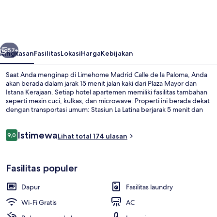
Calle
de
la
belumnya
Berikutnya
Paloma
57+
Ringkasan
Fasilitas
Lokasi
Harga
Kebijakan
Saat Anda menginap di Limehome Madrid Calle de la Paloma, Anda
akan berada dalam jarak 15 menit jalan kaki dari Plaza Mayor dan
Istana Kerajaan. Setiap hotel apartemen memiliki fasilitas tambahan
seperti mesin cuci, kulkas, dan microwave. Properti ini berada dekat
dengan transportasi umum: Stasiun La Latina berjarak 5 menit dan
Stasiun Puerta de Toledo berjarak 6 menit.
Ulasan
Istimewa
9,0
Lihat total 174 ulasan
9,0 dari 10
Studio (First floor) | Meja kerja, ruan
Fasilitas populer
Dapur
Fasilitas laundry
Wi-Fi Gratis
AC