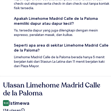
check-out ekspres serta check-in dan check-out tanpa kontak
fisik tersedia.
Apakah Limehome Madrid Calle de la Paloma
memiliki dapur atau dapur kecil?
Ya, tersedia dapur yang juga dilengkapi dengan mesin
espresso, peralatan masak, dan kulkas.
Seperti apa area di sekitar Limehome Madrid Calle
de la Paloma?
Limehome Madrid Calle de la Paloma berada hanya 5 menit
berjalan kaki dari Stasiun La Latina dan 11 menit berjalan kaki
dari Plaza Mayor.
Ulasan Limehome Madrid Calle
Ulasan
de la Paloma
Istimewa
9,0
174 ulasan