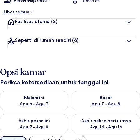
Bebas asap rokok
Lemari es
Lihat semua
Fasilitas utama
(3)
Seperti di rumah sendiri
(6)
Opsi kamar
Periksa ketersediaan untuk tanggal ini
Periksa ketersediaan untuk malam ini Agu 6 - Agu 7
Periksa ketersediaan untuk be
Malam ini
Besok
Agu 6 - Agu 7
Agu 7 - Agu 8
Periksa ketersediaan untuk akhir pekan ini Agu 7 - Agu 9
Periksa ketersediaan untuk ak
Akhir pekan ini
Akhir pekan berikutnya
Agu 7 - Agu 9
Agu 14 - Agu 16
Filter