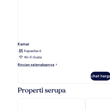
Kamar
Kapasitas 6
Wi-Fi Gratis
Rincian
Rincian selengkapnya
lebih
lanjut
Lihat harg
untuk
Kamar
Properti serupa
Hotel Marco Polo by Nexta
Hotel Màgic 