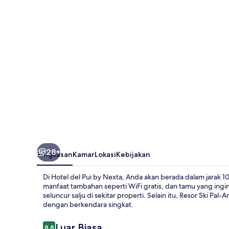
by
Nexta
28+
Ringkasan
Kamar
Lokasi
Kebijakan
Di Hotel del Pui by Nexta, Anda akan berada dalam jarak 10
manfaat tambahan seperti WiFi gratis, dan tamu yang ingin 
seluncur salju di sekitar properti. Selain itu, Resor Ski Pa
dengan berkendara singkat.
Ulasan
Luar Biasa
8,8