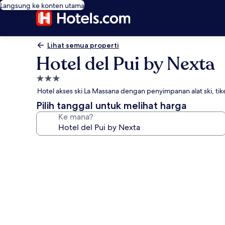
Langsung ke konten utama
Lihat semua properti
Hotel del Pui by Nexta
Properti
bintang
Hotel akses ski La Massana dengan penyimpanan alat ski, tike
3.0
Pilih tanggal untuk melihat harga
Ke mana?
Galeri
foto
untuk
Hotel
del
Pui