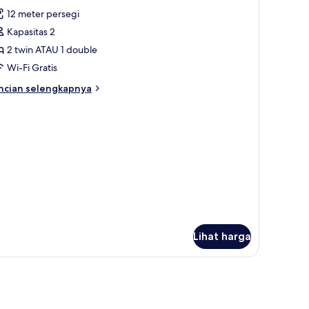
emua
12 meter persegi
oto
Kapasitas 2
ntuk
OBLE
2 twin ATAU 1 double
OOM
Wi-Fi Gratis
ncian
ncian selengkapnya
bih
njut
tuk
OBLE
OOM
Lihat harga