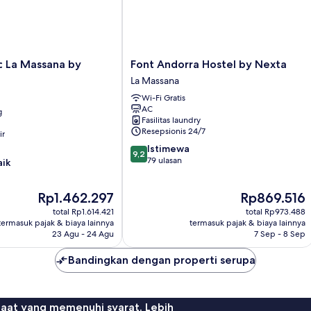
Font
c La Massana by
Font Andorra Hostel by Nexta
Andorra
La Massana
Hostel
Wi-Fi Gratis
by
AC
g
Nexta
Fasilitas laundry
La
Resepsionis 24/7
ir
Massana
9.2
Istimewa
9,2
dari
79 ulasan
aik
10,
Istimewa,
Harga
Harga
Rp1.462.297
Rp869.516
79
sekarang
sekarang
ulasan
total Rp1.614.421
total Rp973.488
Rp1.462.297
Rp869.516
termasuk pajak & biaya lainnya
termasuk pajak & biaya lainnya
23 Agu - 24 Agu
7 Sep - 8 Sep
Bandingkan dengan properti serupa
faat yang memenuhi syarat. Lebih