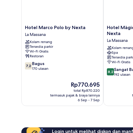
Hotel
Hotel
Hotel Marco Polo by Nexta
Hotel Màgi
Marco
Màgic
Nexta
La Massana
Polo
La
La Massana
Kolam renang
by
Massana
Tersedia parkir
Nexta
by
Kolam renan
Wi-Fi Gratis
Spa
La
Nexta
Restoran
Tersedia park
Massana
La
Wi-Fi Gratis
7.2
Bagus
Massana
7,2
dari
170 ulasan
8.2
Sangat B
8,2
10,
dari
192 ulasan
Bagus,
10,
Harga
Rp770.695
170
Sangat
sekarang
ulasan
Baik,
total Rp870.220
Rp770.695
termasuk pajak & biaya lainnya
192
6 Sep - 7 Sep
ulasan
Login untuk melihat diskon dan man