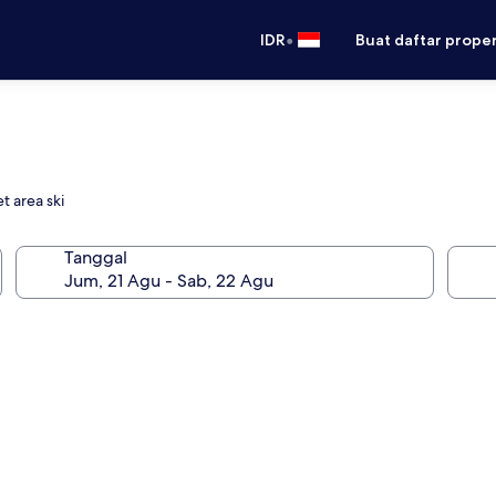
•
IDR
Buat daftar prope
t area ski
Tanggal