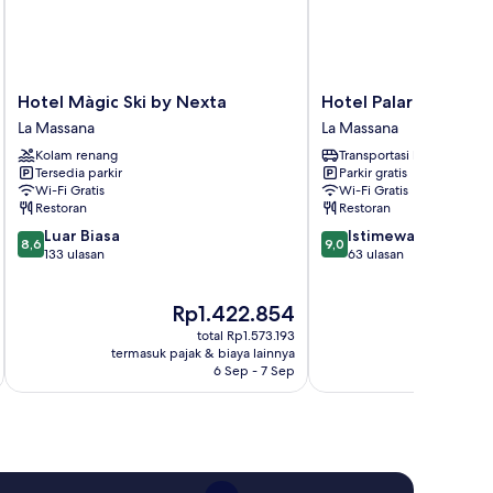
Hotel
Hotel
Hotel Màgic Ski by Nexta
Hotel Palarine
Màgic
Palarine
La Massana
La Massana
Ski
La
Kolam renang
Transportasi bandara
by
Massana
Tersedia parkir
Parkir gratis
Nexta
Wi-Fi Gratis
Wi-Fi Gratis
La
Restoran
Restoran
Massana
8.6
9.0
Luar Biasa
Istimewa
8,6
9,0
dari
dari
133 ulasan
63 ulasan
10,
10,
Luar
Istimewa,
Harga
H
Rp1.422.854
Biasa,
63
sekarang
s
133
ulasan
total Rp1.573.193
Rp1.422.854
R
ulasan
termasuk pajak & biaya lainnya
termasuk paj
6 Sep - 7 Sep