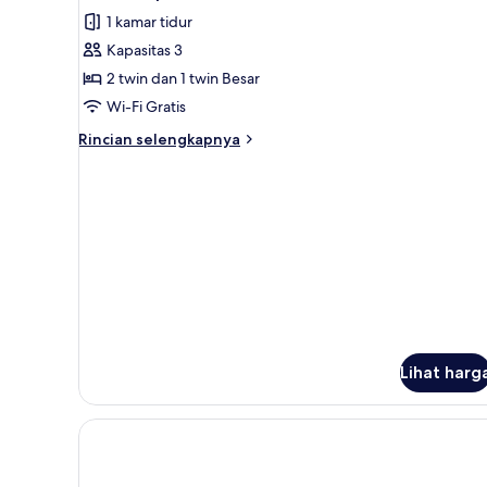
semua
1 kamar tidur
foto
Kapasitas 3
untuk
Kamar
2 twin dan 1 twin Besar
Triple
Wi-Fi Gratis
Standar
Rincian
Rincian selengkapnya
lebih
lanjut
untuk
Kamar
Triple
Standar
Lihat harg