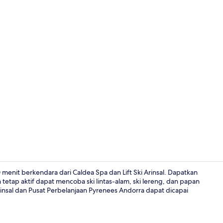
Objek wisat
 menit berkendara dari Caldea Spa dan Lift Ski Arinsal. Dapatkan
tetap aktif dapat mencoba ski lintas-alam, ski lereng, dan papan
l-Arinsal dan Pusat Perbelanjaan Pyrenees Andorra dapat dicapai
Kamar Quadru