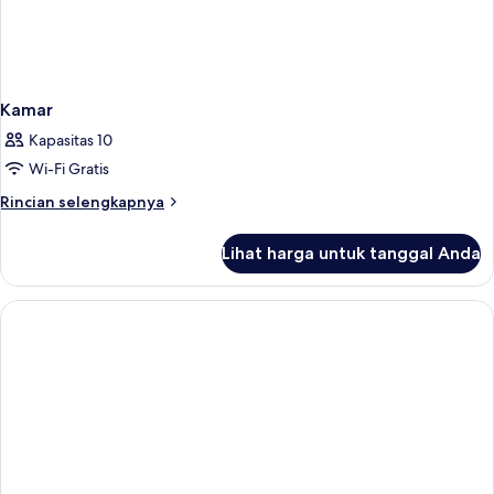
Kamar
Kapasitas 10
Wi-Fi Gratis
Rincian
Rincian selengkapnya
lebih
lanjut
Lihat harga untuk tanggal Anda
untuk
Kamar