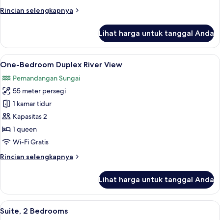
Rincian
Rincian selengkapnya
lebih
lanjut
Lihat harga untuk tanggal Anda
untuk
One-
Bedroom
Lihat
One-Bedroom Duplex River View | Dapu
6
Duplex
One-Bedroom Duplex River View
semua
Pemandangan Sungai
foto
55 meter persegi
untuk
One-
1 kamar tidur
Bedroom
Kapasitas 2
Duplex
1 queen
River
Wi-Fi Gratis
View
Rincian
Rincian selengkapnya
lebih
lanjut
Lihat harga untuk tanggal Anda
untuk
One-
Bedroom
Lihat
Suite, 2 Bedrooms | Area keluarga | Te
6
Duplex
Suite, 2 Bedrooms
semua
River