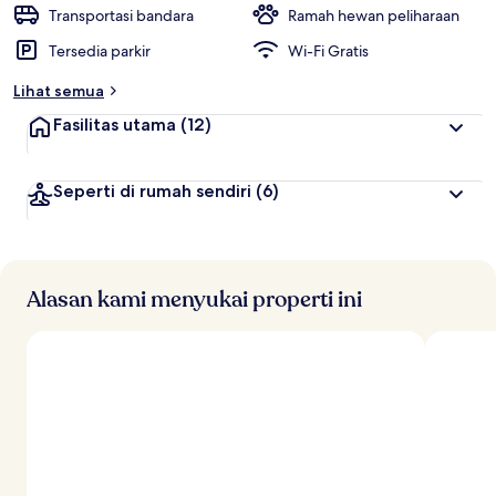
t
Transportasi bandara
Ramah hewan peliharaan
e
Tersedia parkir
Wi-Fi Gratis
r
b
Lihat semua
a
i
Fasilitas utama
(12)
k
o
Seperti di rumah sendiri
(6)
l
e
h
t
r
Alasan kami menyukai properti ini
a
v
e
l
e
r