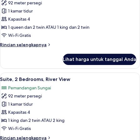
92 meter persegi
View
foto
1 kamar tidur
untuk
Suite,
Kapasitas 4
2
1 queen dan 2 twin ATAU 1 king dan 2 twin
Bedrooms
Wi-Fi Gratis
Rincian
Rincian selengkapnya
lebih
lanjut
Lihat harga untuk tanggal Anda
untuk
Suite,
2
Lihat
Pemandangan dari kamar
6
Bedrooms
Suite, 2 Bedrooms, River View
semua
Pemandangan Sungai
foto
92 meter persegi
untuk
Suite,
1 kamar tidur
2
Kapasitas 4
Bedrooms,
1 king dan 2 twin ATAU 2 king
River
Wi-Fi Gratis
View
Rincian
Rincian selengkapnya