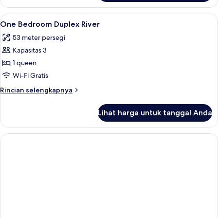
Dupleks,
3
Lihat
Seprai antialergi, isi minibar gratis, b
4
kamar
One Bedroom Duplex River
semua
tidur
53 meter persegi
foto
Kapasitas 3
untuk
One
1 queen
Bedroom
Wi-Fi Gratis
Duplex
Rincian
Rincian selengkapnya
River
lebih
lanjut
Lihat harga untuk tanggal Anda
untuk
One
Bedroom
Duplex
River