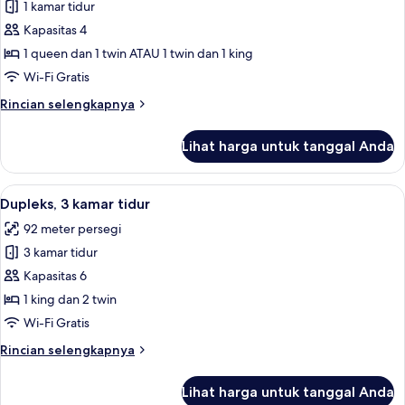
Two
1 kamar tidur
Bedroom
Kapasitas 4
Duplex
1 queen dan 1 twin ATAU 1 twin dan 1 king
River
Wi-Fi Gratis
View
Rincian
Rincian selengkapnya
lebih
lanjut
Lihat harga untuk tanggal Anda
untuk
Two
Bedroom
Lihat
Dupleks, 3 kamar tidur | Area keluarga 
7
Duplex
Dupleks, 3 kamar tidur
semua
River
92 meter persegi
View
foto
3 kamar tidur
untuk
Dupleks,
Kapasitas 6
3
1 king dan 2 twin
kamar
Wi-Fi Gratis
tidur
Rincian
Rincian selengkapnya
lebih
lanjut
Lihat harga untuk tanggal Anda
untuk