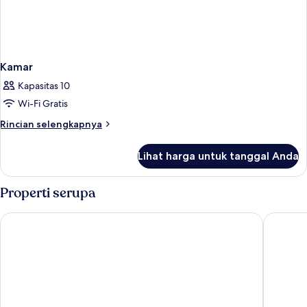
Kamar
Kapasitas 10
Wi-Fi Gratis
Rincian
Rincian selengkapnya
lebih
lanjut
Lihat harga untuk tanggal Anda
untuk
Kamar
Properti serupa
Hotel Vincci Ponte de Ferro
Hilton P