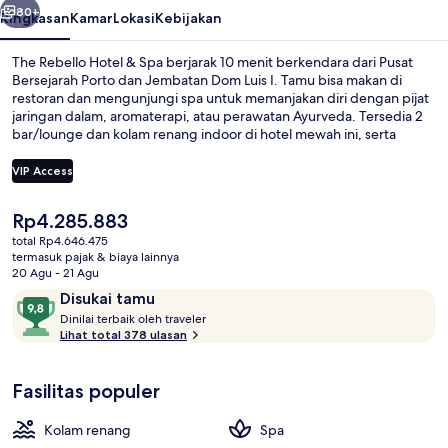
80+
Ringkasan
Kamar
Lokasi
Kebijakan
The Rebello Hotel & Spa berjarak 10 menit berkendara dari Pusat
Bersejarah Porto dan Jembatan Dom Luis I. Tamu bisa makan di
restoran dan mengunjungi spa untuk memanjakan diri dengan pijat
jaringan dalam, aromaterapi, atau perawatan Ayurveda. Tersedia 2
bar/lounge dan kolam renang indoor di hotel mewah ini, serta
fasilitas di dalam kamar seperti microwave dan dapur terbuka. Para
traveler terkesan dengan staf.
VIP Access
Harga
Rp4.285.883
Kolam renang indoor
saat
total Rp4.646.475
ini
termasuk pajak & biaya lainnya
Rp4.285.883
20 Agu - 21 Agu
Ulasan
9,8
Disukai tamu
D
dari
Dinilai terbaik oleh traveler
i
Lihat total 378 ulasan
10,
n
Disukai
i
tamu
Fasilitas populer
l
a
i
Kolam renang
Spa