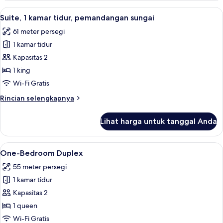
1
Lihat
Pemandangan dari kamar
6
kamar
Suite, 1 kamar tidur, pemandangan sungai
semua
tidur
61 meter persegi
foto
1 kamar tidur
untuk
Suite,
Kapasitas 2
1
1 king
kamar
Wi-Fi Gratis
tidur,
Rincian
Rincian selengkapnya
pemandangan
lebih
sungai
lanjut
Lihat harga untuk tanggal Anda
untuk
Suite,
1
Lihat
Seprai antialergi, isi minibar gratis, b
5
kamar
One-Bedroom Duplex
semua
tidur,
55 meter persegi
pemandangan
foto
sungai
1 kamar tidur
untuk
One-
Kapasitas 2
Bedroom
1 queen
Duplex
Wi-Fi Gratis