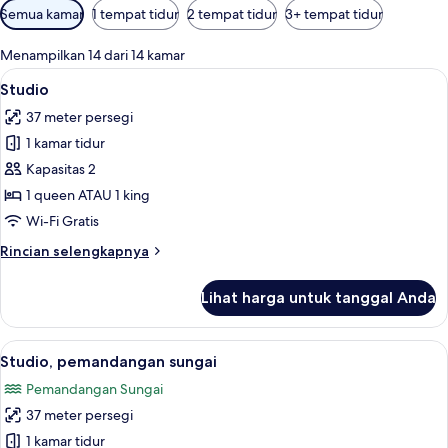
Filter
Semua kamar
1 tempat tidur
2 tempat tidur
3+ tempat tidur
tersedia
untuk
Menampilkan 14 dari 14 kamar
kamar
Lihat
Studio | Seprai antialergi, isi minibar 
6
Studio
semua
37 meter persegi
foto
1 kamar tidur
untuk
Studio
Kapasitas 2
1 queen ATAU 1 king
Wi-Fi Gratis
Rincian
Rincian selengkapnya
lebih
lanjut
Lihat harga untuk tanggal Anda
untuk
Studio
Lihat
Studio, pemandangan sungai | Seprai an
6
Studio, pemandangan sungai
semua
Pemandangan Sungai
foto
37 meter persegi
untuk
Studio,
1 kamar tidur