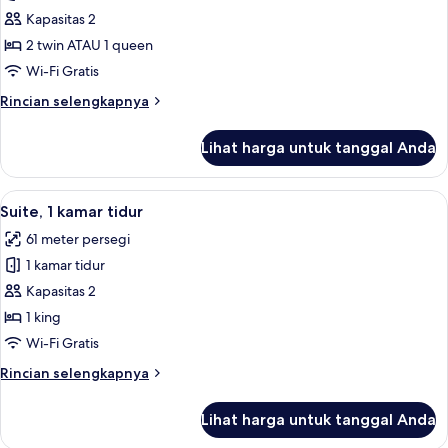
pemandangan
Kapasitas 2
sungai
2 twin ATAU 1 queen
Wi-Fi Gratis
Rincian
Rincian selengkapnya
lebih
lanjut
Lihat harga untuk tanggal Anda
untuk
Studio,
pemandangan
Lihat
Suite, 1 kamar tidur | Area keluarga | 
5
sungai
Suite, 1 kamar tidur
semua
61 meter persegi
foto
1 kamar tidur
untuk
Suite,
Kapasitas 2
1
1 king
kamar
Wi-Fi Gratis
tidur
Rincian
Rincian selengkapnya
lebih
lanjut
Lihat harga untuk tanggal Anda
untuk
Suite,