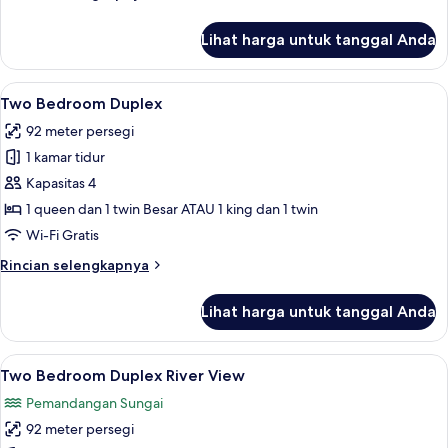
lebih
lanjut
Lihat harga untuk tanggal Anda
untuk
Suite,
2
Lihat
Two Bedroom Duplex | Area keluarga | 
6
Bedrooms,
Two Bedroom Duplex
semua
River
92 meter persegi
View
foto
1 kamar tidur
untuk
Two
Kapasitas 4
Bedroom
1 queen dan 1 twin Besar ATAU 1 king dan 1 twin
Duplex
Wi-Fi Gratis
Rincian
Rincian selengkapnya
lebih
lanjut
Lihat harga untuk tanggal Anda
untuk
Two
Bedroom
Lihat
Two Bedroom Duplex River View | Area 
7
Duplex
Two Bedroom Duplex River View
semua
Pemandangan Sungai
foto
92 meter persegi
untuk