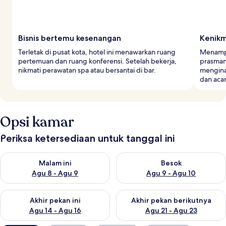
Bisnis bertemu kesenangan
Kenikm
Terletak di pusat kota, hotel ini menawarkan ruang
Menampi
pertemuan dan ruang konferensi. Setelah bekerja,
prasman
nikmati perawatan spa atau bersantai di bar.
mengina
dan acar
Opsi kamar
Periksa ketersediaan untuk tanggal ini
Periksa ketersediaan untuk malam ini Agu 8 - Agu 9
Periksa ketersediaan untuk be
Malam ini
Besok
Agu 8 - Agu 9
Agu 9 - Agu 10
Periksa ketersediaan untuk akhir pekan ini Agu 14 - Agu 16
Periksa ketersediaan untuk ak
Akhir pekan ini
Akhir pekan berikutnya
Agu 14 - Agu 16
Agu 21 - Agu 23