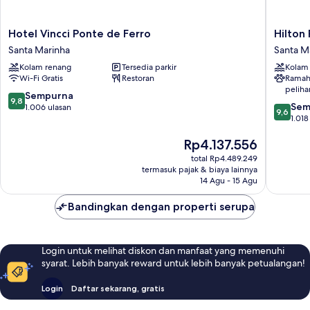
Hotel
Hilton
Hotel Vincci Ponte de Ferro
Hilton
Vincci
Porto
Santa Marinha
Santa M
Ponte
Gaia
Kolam renang
Tersedia parkir
Kolam
de
Santa
Wi-Fi Gratis
Restoran
Ramah
Ferro
Marinha
peliha
Santa
9.8
Sempurna
9,8
9.6
Marinha
Sem
dari
1.006 ulasan
9,6
dari
1.018
10,
10,
Sempurna,
Harga
Rp4.137.556
Sempur
1.006
sekarang
1.018
ulasan
total Rp4.489.249
Rp4.137.556
ulasan
termasuk pajak & biaya lainnya
14 Agu - 15 Agu
Bandingkan dengan properti serupa
Login untuk melihat diskon dan manfaat yang memenuhi
syarat. Lebih banyak reward untuk lebih banyak petualangan!
Login
Daftar sekarang, gratis