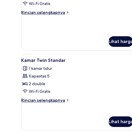
Double
Wi-Fi Gratis
Standar,
Rincian
Rincian selengkapnya
Boleh
lebih
Merokok
lanjut
untuk
Kamar
Double
Lihat harg
Standar,
Boleh
Merokok
Lihat
Kamar Twin Standar | Bantalan
7
Kamar Twin Standar
semua
1 kamar tidur
foto
Kapasitas 5
untuk
Kamar
2 double
Twin
Wi-Fi Gratis
Standar
Rincian
Rincian selengkapnya
lebih
lanjut
untuk
Kamar
Lihat harg
Twin
Standar