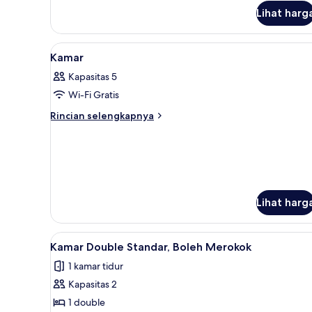
Standar,
Lihat harg
Bebas
Asap
Rokok
Lihat
Bantalan ekstra lembut, meja k
2
Kamar
semua
Kapasitas 5
foto
Wi-Fi Gratis
untuk
Kamar
Rincian
Rincian selengkapnya
lebih
lanjut
untuk
Kamar
Lihat harg
Lihat
Bantalan ekstra lembut, meja k
8
Kamar Double Standar, Boleh Merokok
semua
1 kamar tidur
foto
Kapasitas 2
untuk
Kamar
1 double