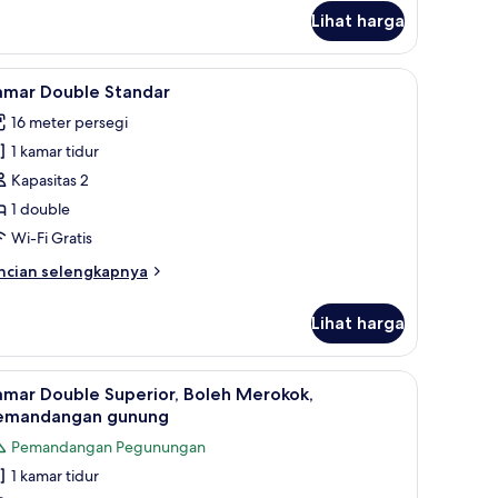
Lihat harga
an ruang kerja ramah laptop
ihat
Bantalan ekstra lembut, meja kerja, dan ruan
8
amar Double Standar
emua
16 meter persegi
oto
1 kamar tidur
ntuk
amar
Kapasitas 2
ouble
1 double
tandar
Wi-Fi Gratis
ncian
ncian selengkapnya
bih
njut
Lihat harga
tuk
amar
uble
an ruang kerja ramah laptop
ihat
Bantalan ekstra lembut, meja kerja, dan ruan
9
andar
amar Double Superior, Boleh Merokok,
emua
emandangan gunung
oto
Pemandangan Pegunungan
ntuk
1 kamar tidur
amar