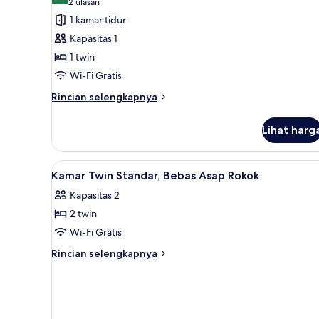
(2
2 ulasan
Rokok
untuk
ulasan)
1 kamar tidur
Kamar
Kapasitas 1
Single
1 twin
Superior,
Wi-Fi Gratis
Boleh
Merokok
Rincian
Rincian selengkapnya
lebih
lanjut
Lihat harg
untuk
Kamar
Single
Lihat
Kamar Twin Standar, Bebas Asa
6
Superior,
Kamar Twin Standar, Bebas Asap Rokok
semua
Boleh
Kapasitas 2
Merokok
foto
2 twin
untuk
Kamar
Wi-Fi Gratis
Twin
Rincian
Rincian selengkapnya
Standar,
lebih
lanjut
Bebas
untuk
Asap
Kamar
Rokok
Twin