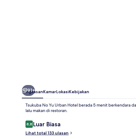
Urban
Hotel
91+
Ringkasan
Kamar
Lokasi
Kebijakan
Tsukuba No Yu Urban Hotel berada 5 menit berkendara dar
lalu makan di restoran.
Ulasan
Luar Biasa
8,8
8,8 dari 10
Lihat total 133 ulasan