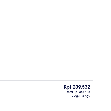
Restoran
Harga
Rp1.239.532
saat
total Rp1.363.485
ini
7 Agu - 8 Agu
Eksterior
Rp1.239.532