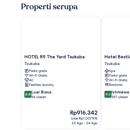
Properti serupa
HOTEL R9 The Yard Tsukuba
Hotel Bestlan
HOTEL
Hotel
HOTEL R9 The Yard Tsukuba
Hotel Bestl
R9
Bestland
Tsukuba
Tsukuba
The
Tsukuba
Parkir gratis
Spa
Yard
Wi-Fi Gratis
Parkir gratis
Tsukuba
AC
Wi-Fi Gratis
Tsukuba
Fasilitas laundry
Restoran
8.8
9.0
Luar Biasa
Istimewa
8,8
9,0
dari
dari
56 ulasan
357 ulasan
10,
10,
Luar
Istimewa,
Harga
Rp916.342
Biasa,
357
sekarang
56
ulasan
total Rp1.007.976
Rp916.342
ulasan
23 Agu - 24 Agu