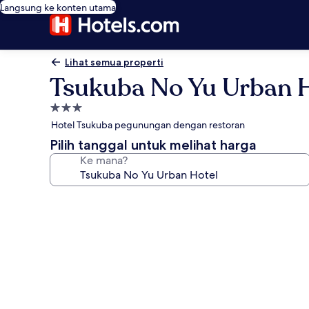
Langsung ke konten utama
Lihat semua properti
Tsukuba No Yu Urban 
Properti
bintang
Hotel Tsukuba pegunungan dengan restoran
3.0
Pilih tanggal untuk melihat harga
Ke mana?
Galeri
foto
untuk
Tsukuba
No
Yu