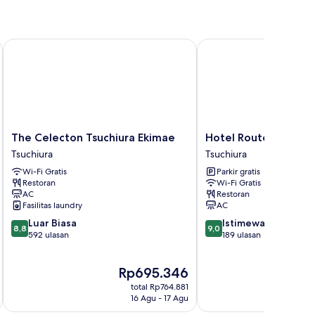
The Celecton Tsuchiura Ekimae
Hotel Route Inn Tsuchi
The
Hotel
The Celecton Tsuchiura Ekimae
Hotel Route Inn Tsuc
Celecton
Route
Tsuchiura
Tsuchiura
Tsuchiura
Inn
Wi-Fi Gratis
Parkir gratis
Ekimae
Tsuchiura
Restoran
Wi-Fi Gratis
Tsuchiura
Tsuchiura
AC
Restoran
Fasilitas laundry
AC
8.8
9.0
Luar Biasa
Istimewa
8,8
9,0
dari
dari
592 ulasan
189 ulasan
10,
10,
Luar
Istimewa,
Harga
Ha
Rp695.346
R
Biasa,
189
sekarang
se
592
ulasan
total Rp764.881
Rp695.346
Rp
ulasan
16 Agu - 17 Agu