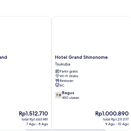
Twin
Superior,
pemandangan
gunung
d
Hotel Grand Shinonome
Hotel
and
Hotel Grand Shinonome
Grand
Tsukuba
Shinonome
Parkir gratis
Tsukuba
Wi-Fi Gratis
Restoran
AC
7.8
Bagus
7,8
dari
450 ulasan
10,
Bagus,
Harga
Harga
Rp1.512.710
Rp1.000.890
450
sekarang
sekarang
ulasan
total Rp1.663.981
total Rp1.211.077
Rp1.512.710
Rp1.000.890
7 Agu - 8 Agu
9 Agu - 10 Agu