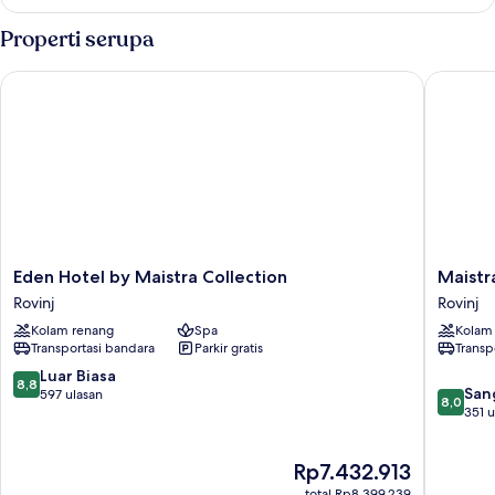
Grand
Side
Room
Properti serupa
With
Balcony,
Eden Hotel by Maistra Collection
Maistra 
Sea
Side
Eden
Maistra
Eden Hotel by Maistra Collection
Maistr
Hotel
Select
Rovinj
Rovinj
by
Amarin
Kolam renang
Spa
Kolam
Maistra
Resort
Transportasi bandara
Parkir gratis
Transp
Collection
Rovinj
Rovinj
8.8
Luar Biasa
8,8
8.0
San
dari
597 ulasan
8,0
dari
351 u
10,
10,
Luar
Sangat
Biasa,
Harga
Rp7.432.913
Baik,
597
sekarang
351
ulasan
total Rp8.399.239