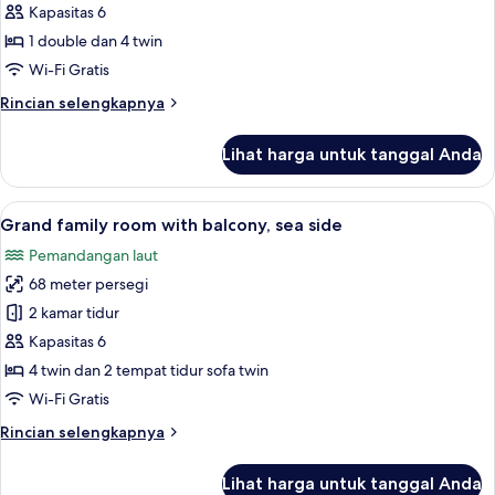
family
Kapasitas 6
room
1 double dan 4 twin
with
Wi-Fi Gratis
balcony,
Rincian
Rincian selengkapnya
sea
lebih
side
lanjut
Lihat harga untuk tanggal Anda
untuk
Premium
family
Lihat
12
room
Grand family room with balcony, sea side
semua
with
Pemandangan laut
balcony,
foto
sea
68 meter persegi
untuk
side
Grand
2 kamar tidur
family
Kapasitas 6
room
4 twin dan 2 tempat tidur sofa twin
with
Wi-Fi Gratis
balcony,
Rincian
Rincian selengkapnya
sea
lebih
side
lanjut
Lihat harga untuk tanggal Anda
untuk