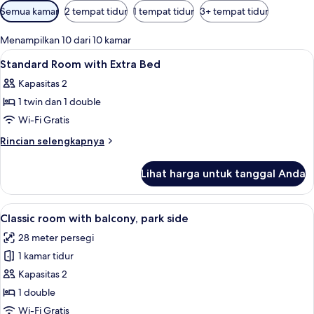
Filter
Semua kamar
2 tempat tidur
1 tempat tidur
3+ tempat tidur
tersedia
untuk
Menampilkan 10 dari 10 kamar
kamar
Lihat
Minibar, brankas, meja kerja, dan tira
3
Standard Room with Extra Bed
semua
Kapasitas 2
foto
1 twin dan 1 double
untuk
Standard
Wi-Fi Gratis
Room
Rincian
Rincian selengkapnya
with
lebih
lanjut
Extra
Lihat harga untuk tanggal Anda
untuk
Bed
Standard
Room
Lihat
Cla
6
with
Classic room with balcony, park side
semua
Extra
28 meter persegi
Bed
foto
1 kamar tidur
untuk
Classic
Kapasitas 2
room
1 double
with
Wi-Fi Gratis