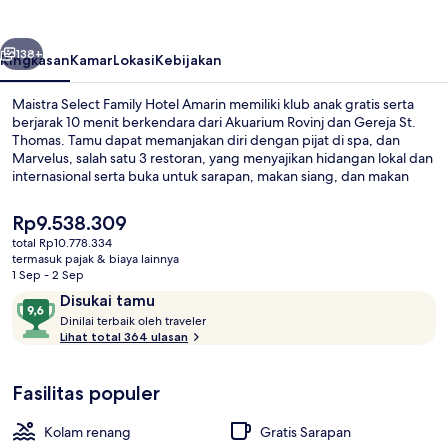
Hotel
Amarin
belumnya
Berikutnya
138+
Ringkasan
Kamar
Lokasi
Kebijakan
Maistra Select Family Hotel Amarin memiliki klub anak gratis serta
berjarak 10 menit berkendara dari Akuarium Rovinj dan Gereja St.
Thomas. Tamu dapat memanjakan diri dengan pijat di spa, dan
Marvelus, salah satu 3 restoran, yang menyajikan hidangan lokal dan
internasional serta buka untuk sarapan, makan siang, dan makan
malam. Fasilitas unggulan lainnya meliputi 3 kolam renang indoor,
kolam arus, dan bar tepi kolam renang.
Harga
Rp9.538.309
saat
total Rp10.778.334
ini
termasuk pajak & biaya lainnya
Pantai di sekitar, kursi berjemur, pay
Rp9.538.309
1 Sep - 2 Sep
Ulasan
9,6
Disukai tamu
D
dari
Dinilai terbaik oleh traveler
i
Lihat total 364 ulasan
10,
n
Disukai
i
tamu
Fasilitas populer
l
a
i
Kolam renang
Gratis Sarapan