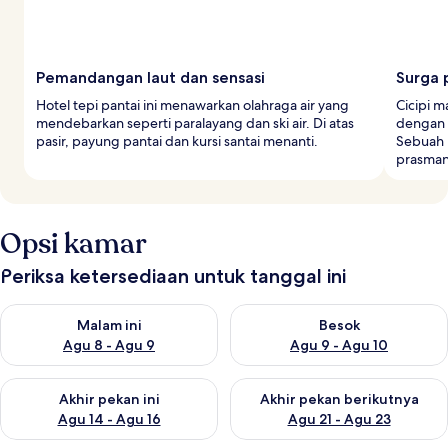
Pemandangan laut dan sensasi
Surga 
Hotel tepi pantai ini menawarkan olahraga air yang
Cicipi m
mendebarkan seperti paralayang dan ski air. Di atas
dengan 
pasir, payung pantai dan kursi santai menanti.
Sebuah 
prasmana
Opsi kamar
Periksa ketersediaan untuk tanggal ini
Periksa ketersediaan untuk malam ini Agu 8 - Agu 9
Periksa ketersediaan untuk be
Malam ini
Besok
Agu 8 - Agu 9
Agu 9 - Agu 10
Periksa ketersediaan untuk akhir pekan ini Agu 14 - Agu 16
Periksa ketersediaan untuk ak
Akhir pekan ini
Akhir pekan berikutnya
Agu 14 - Agu 16
Agu 21 - Agu 23