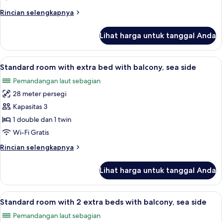
balcony,
Rincian
Rincian selengkapnya
park
lebih
side
lanjut
Lihat harga untuk tanggal Anda
untuk
Classic
room
Lihat
5
with
Standard room with extra bed with balcony, sea side
semua
balcony,
Pemandangan laut sebagian
park
foto
side
28 meter persegi
untuk
Standard
Kapasitas 3
room
1 double dan 1 twin
with
Wi-Fi Gratis
extra
Rincian
Rincian selengkapnya
bed
lebih
with
lanjut
Lihat harga untuk tanggal Anda
untuk
balcony,
Standard
sea
room
Lihat
Minibar, brankas, meja kerja, dan tira
side
6
with
Standard room with 2 extra beds with balcony, sea side
semua
extra
Pemandangan laut sebagian
bed
foto