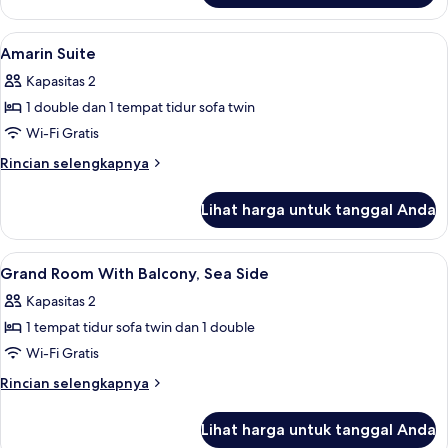
Grand
family
Lihat
Minibar, brankas, meja kerja, dan tira
3
room
Amarin Suite
semua
with
Kapasitas 2
balcony,
foto
sea
1 double dan 1 tempat tidur sofa twin
untuk
side
Amarin
Wi-Fi Gratis
Suite
Rincian
Rincian selengkapnya
lebih
lanjut
Lihat harga untuk tanggal Anda
untuk
Amarin
Suite
Lihat
Interior
2
Grand Room With Balcony, Sea Side
semua
Kapasitas 2
foto
1 tempat tidur sofa twin dan 1 double
untuk
Grand
Wi-Fi Gratis
Room
Rincian
Rincian selengkapnya
With
lebih
lanjut
Balcony,
Lihat harga untuk tanggal Anda
untuk
Sea