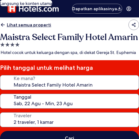
Langsung ke konten utama
Dapatkan aplikasinya
Lihat semua properti
Maistra Select Family Hotel Amarin
Properti
bintang
Hotel cocok untuk keluarga dengan spa, di dekat Gereja St. Euphemia
4.0
Pilih tanggal untuk melihat harga
Ke mana?
Tanggal
Traveler
Cari