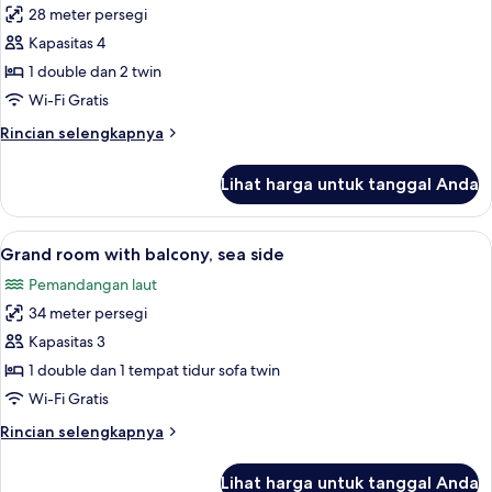
with
28 meter persegi
untuk
balcony,
Standard
Kapasitas 4
sea
room
side
1 double dan 2 twin
with
Wi-Fi Gratis
2
Rincian
Rincian selengkapnya
extra
lebih
beds
lanjut
Lihat harga untuk tanggal Anda
untuk
with
Standard
balcony,
room
Lihat
Minibar, brankas, meja kerja, dan tira
sea
6
with
Grand room with balcony, sea side
semua
side
2
Pemandangan laut
extra
foto
beds
34 meter persegi
untuk
with
Grand
Kapasitas 3
balcony,
room
sea
1 double dan 1 tempat tidur sofa twin
side
with
Wi-Fi Gratis
balcony,
Rincian
Rincian selengkapnya
sea
lebih
side
lanjut
Lihat harga untuk tanggal Anda
untuk