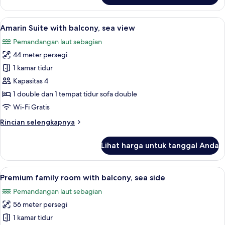
Grand
room
Lihat
Amarin Suite with balcony, sea view | 
6
with
Amarin Suite with balcony, sea view
semua
balcony,
Pemandangan laut sebagian
sea
foto
side
44 meter persegi
untuk
Amarin
1 kamar tidur
Suite
Kapasitas 4
with
1 double dan 1 tempat tidur sofa double
balcony,
Wi-Fi Gratis
sea
Rincian
Rincian selengkapnya
view
lebih
lanjut
Lihat harga untuk tanggal Anda
untuk
Amarin
Suite
Lihat
Minibar, brankas, meja kerja, dan tira
9
with
Premium family room with balcony, sea side
semua
balcony,
Pemandangan laut sebagian
sea
foto
view
56 meter persegi
untuk
Premium
1 kamar tidur