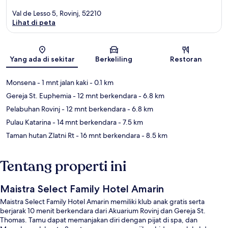
Val de Lesso 5, Rovinj, 52210
Lihat di peta
Peta
Yang ada di sekitar
Berkeliling
Restoran
Monsena
- 1 mnt jalan kaki
- 0.1 km
Gereja St. Euphemia
- 12 mnt berkendara
- 6.8 km
Pelabuhan Rovinj
- 12 mnt berkendara
- 6.8 km
Pulau Katarina
- 14 mnt berkendara
- 7.5 km
Taman hutan Zlatni Rt
- 16 mnt berkendara
- 8.5 km
Tentang properti ini
Maistra Select Family Hotel Amarin
Maistra Select Family Hotel Amarin memiliki klub anak gratis serta
berjarak 10 menit berkendara dari Akuarium Rovinj dan Gereja St.
Thomas. Tamu dapat memanjakan diri dengan pijat di spa, dan