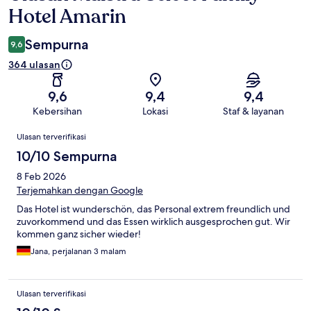
Hotel Amarin
Sempurna
9,6
364 ulasan
9,6
9,4
9,4
Kebersihan
Lokasi
Staf & layanan
Ulasan
Ulasan terverifikasi
10/10 Sempurna
8 Feb 2026
Terjemahkan dengan Google
Das Hotel ist wunderschön, das Personal extrem freundlich und
zuvorkommend und das Essen wirklich ausgesprochen gut. Wir
kommen ganz sicher wieder!
Jana, perjalanan 3 malam
Ulasan terverifikasi