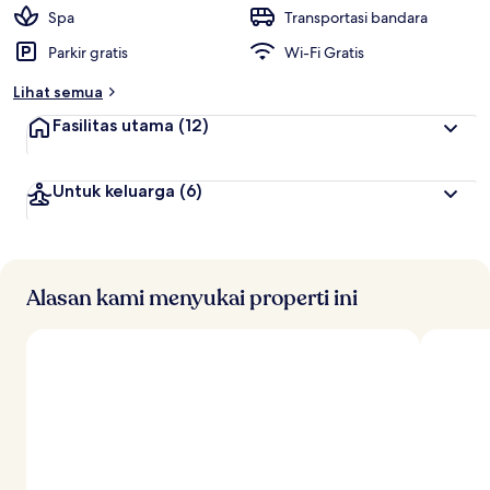
t
Spa
Transportasi bandara
e
Parkir gratis
Wi-Fi Gratis
r
b
Lihat semua
a
i
Fasilitas utama
(12)
k
o
Untuk keluarga
(6)
l
e
h
t
r
Alasan kami menyukai properti ini
a
v
e
l
e
r