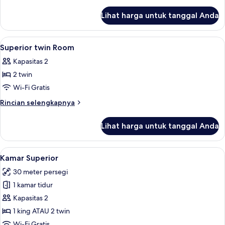
lebih
lanjut
Lihat harga untuk tanggal Anda
untuk
Ambassador
Suite
Lihat
Seprai premium, minibar, brankas, dan
4
Superior twin Room
semua
Kapasitas 2
foto
2 twin
untuk
Superior
Wi-Fi Gratis
twin
Rincian
Rincian selengkapnya
Room
lebih
lanjut
Lihat harga untuk tanggal Anda
untuk
Superior
twin
Lihat
Kamar Superior | Seprai premium, mini
10
Room
Kamar Superior
semua
30 meter persegi
foto
1 kamar tidur
untuk
Kamar
Kapasitas 2
Superior
1 king ATAU 2 twin
Wi-Fi Gratis