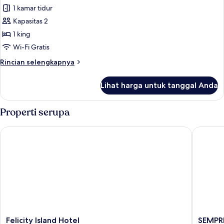
1 kamar tidur
untuk
Suite
Kapasitas 2
Eksekutif
1 king
Wi-Fi Gratis
Rincian
Rincian selengkapnya
lebih
lanjut
Lihat harga untuk tanggal Anda
untuk
Suite
Eksekutif
Properti serupa
Felicity Island Hotel
SEMPRE 
Felicity
SEMPRE
Felicity Island Hotel
SEMPR