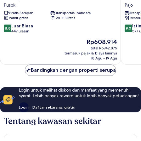
Island
PREMIE
Pusok
Pajo
Hotel
INN
Gratis Sarapan
Transportasi bandara
Transp
Pusok
MACTA
Parkir gratis
Wi-Fi Gratis
Restor
AIRPOR
HOTEL
8.8
9.0
Luar Biasa
Ist
8,8
9,0
Pajo
dari
dari
447 ulasan
577 u
10,
10,
Harga
Rp608.914
Luar
Istimew
sekarang
Biasa,
577
total Rp742.875
Rp608.914
termasuk pajak & biaya lainnya
447
ulasan
18 Agu - 19 Agu
ulasan
Bandingkan dengan properti serupa
Login untuk melihat diskon dan manfaat yang memenuhi
syarat. Lebih banyak reward untuk lebih banyak petualangan!
Login
Daftar sekarang, gratis
Tentang kawasan sekitar