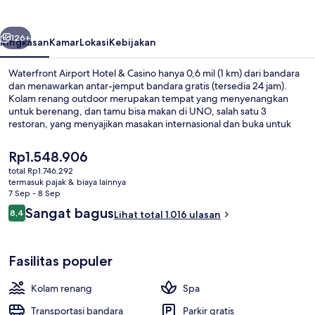
&
Casino
belumnya
Berikutnya
126+
Ringkasan
Kamar
Lokasi
Kebijakan
Waterfront Airport Hotel & Casino hanya 0,6 mil (1 km) dari bandara
dan menawarkan antar-jemput bandara gratis (tersedia 24 jam).
Kolam renang outdoor merupakan tempat yang menyenangkan
untuk berenang, dan tamu bisa makan di UNO, salah satu 3
restoran, yang menyajikan masakan internasional dan buka untuk
sarapan, makan siang, dan makan malam. Keunggulan lainnya
meliputi kasino, klub malam, dan bar/lounge. Para traveler
Harga
Rp1.548.906
memberikan ulasan yang baik tentang staf dan bandara.
saat
total Rp1.746.292
ini
termasuk pajak & biaya lainnya
3 restoran; melayani sarapan, makan
Rp1.548.906
7 Sep - 8 Sep
Ulasan
Sangat bagus
8,4
Lihat total 1.016 ulasan
8,4 dari 10
Fasilitas populer
Kolam renang
Spa
Transportasi bandara
Parkir gratis