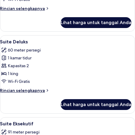
Rincian
Rincian selengkapnya
lebih
lanjut
Lihat harga untuk tanggal Anda
untuk
Kamar
Superior
Lihat
Suite Deluks | Seprai premium, minibar
12
Suite Deluks
semua
60 meter persegi
foto
1 kamar tidur
untuk
Suite
Kapasitas 2
Deluks
1 king
Wi-Fi Gratis
Rincian
Rincian selengkapnya
lebih
lanjut
Lihat harga untuk tanggal Anda
untuk
Suite
Deluks
Lihat
Suite Eksekutif | Seprai premium, mini
14
Suite Eksekutif
semua
91 meter persegi
foto