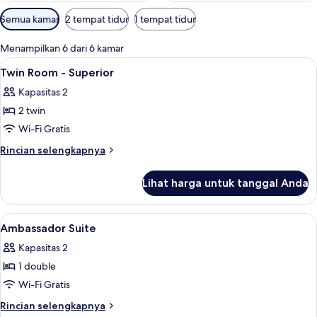
Filter
Semua kamar
2 tempat tidur
1 tempat tidur
tersedia
untuk
Menampilkan 6 dari 6 kamar
kamar
Lihat
Seprai premium, minibar, brankas, dan
5
Twin Room - Superior
semua
Kapasitas 2
foto
2 twin
untuk
Twin
Wi-Fi Gratis
Room
Rincian
Rincian selengkapnya
-
lebih
lanjut
Superior
Lihat harga untuk tanggal Anda
untuk
Twin
Room
Lihat
Seprai premium, minibar, brankas, dan
4
-
Ambassador Suite
semua
Superior
Kapasitas 2
foto
1 double
untuk
Ambassador
Wi-Fi Gratis
Suite
Rincian
Rincian selengkapnya