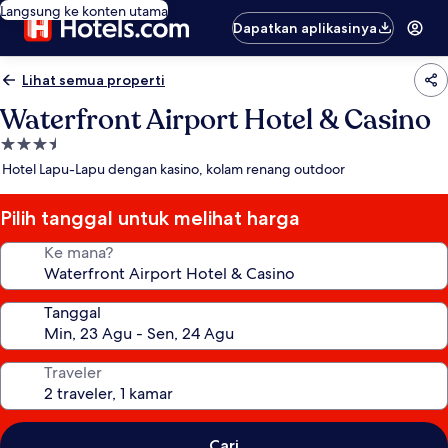
Langsung ke konten utama
Dapatkan aplikasinya
Lihat semua properti
Waterfront Airport Hotel & Casino
Properti
bintang
Hotel Lapu-Lapu dengan kasino, kolam renang outdoor
3.5
Pilih tanggal untuk melihat harga
Ke mana?
Tanggal
Traveler
Cari