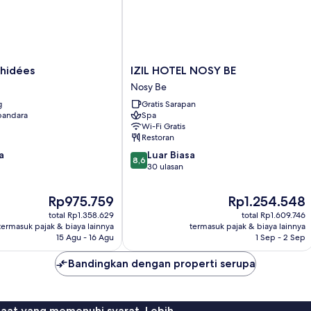
IZIL
chidées
IZIL HOTEL NOSY BE
HOTEL
Nosy Be
NOSY
g
Gratis Sarapan
BE
 bandara
Spa
Nosy
Wi-Fi Gratis
Be
Restoran
8.6
a
Luar Biasa
8,6
dari
30 ulasan
10,
Luar
Harga
Harga
Rp975.759
Rp1.254.548
Biasa,
sekarang
sekarang
total Rp1.358.629
total Rp1.609.746
30
Rp975.759
Rp1.254.548
termasuk pajak & biaya lainnya
termasuk pajak & biaya lainnya
ulasan
15 Agu - 16 Agu
1 Sep - 2 Sep
Bandingkan dengan properti serupa
faat yang memenuhi syarat. Lebih