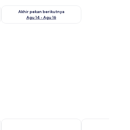
n ini Agu 7 - Agu 9
Periksa ketersediaan untuk akhir pekan berikutnya Agu 14 - A
Akhir pekan berikutnya
Agu 14 - Agu 16
Sakatia Passions
Ravintsara Wellness Ho