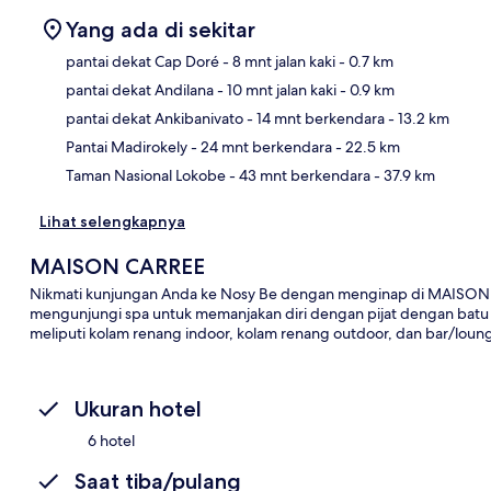
Yang ada di sekitar
pantai dekat Cap Doré
- 8 mnt jalan kaki
- 0.7 km
pantai dekat Andilana
- 10 mnt jalan kaki
- 0.9 km
Pet
pantai dekat Ankibanivato
- 14 mnt berkendara
- 13.2 km
Pantai Madirokely
- 24 mnt berkendara
- 22.5 km
Taman Nasional Lokobe
- 43 mnt berkendara
- 37.9 km
Lihat selengkapnya
MAISON CARREE
Nikmati kunjungan Anda ke Nosy Be dengan menginap di MAISON C
mengunjungi spa untuk memanjakan diri dengan pijat dengan batu h
meliputi kolam renang indoor, kolam renang outdoor, dan bar/loun
Ukuran hotel
6 hotel
Saat tiba/pulang