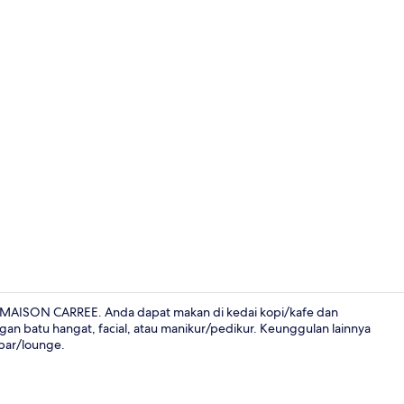
Kamar Double
 MAISON CARREE. Anda dapat makan di kedai kopi/kafe dan
an batu hangat, facial, atau manikur/pedikur. Keunggulan lainnya
 bar/lounge.
Kamar Doubl