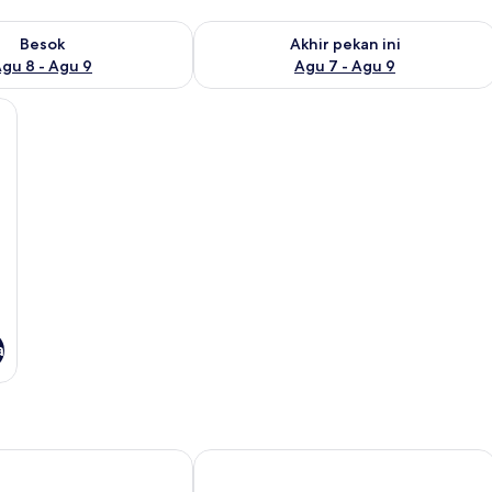
sediaan untuk besok Agu 8 - Agu 9
Periksa ketersediaan untuk akhir peka
Besok
Akhir pekan ini
gu 8 - Agu 9
Agu 7 - Agu 9
, Wi-Fi gratis, dan seprai linen
a
idées
IZIL HOTEL NOSY BE