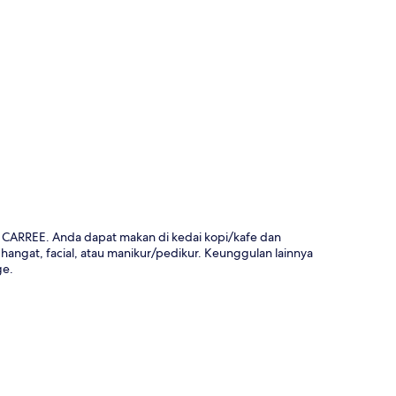
a
ARREE. Anda dapat makan di kedai kopi/kafe dan
angat, facial, atau manikur/pedikur. Keunggulan lainnya
ge.