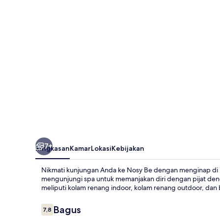
7+
Ringkasan
Kamar
Lokasi
Kebijakan
Nikmati kunjungan Anda ke Nosy Be dengan menginap di
mengunjungi spa untuk memanjakan diri dengan pijat deng
meliputi kolam renang indoor, kolam renang outdoor, dan
Ulasan
Bagus
7,8
7,8 dari 10