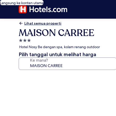
Langsung ke konten utama
Lihat semua properti
MAISON CARREE
Properti
bintang
Hotel Nosy Be dengan spa, kolam renang outdoor
3.0
Pilih tanggal untuk melihat harga
Ke mana?
Galeri
foto
untuk
MAISON
CARREE