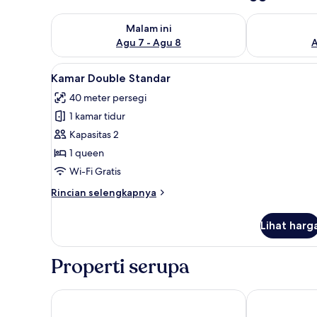
Periksa ketersediaan untuk malam ini Agu 7 - Agu 8
Periksa keter
Malam ini
Agu 7 - Agu 8
A
Lihat
Kamar Double Standar | Brankas
5
Kamar Double Standar
semua
40 meter persegi
foto
1 kamar tidur
untuk
Kamar
Kapasitas 2
Double
1 queen
Standar
Wi-Fi Gratis
Rincian
Rincian selengkapnya
lebih
lanjut
Lihat harg
untuk
Kamar
Double
Properti serupa
Standar
Manga Soa Lodge
Villa les Orch