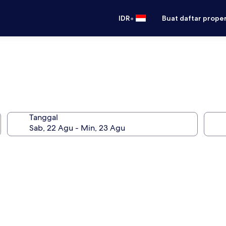
•
IDR
Buat daftar prope
Tanggal