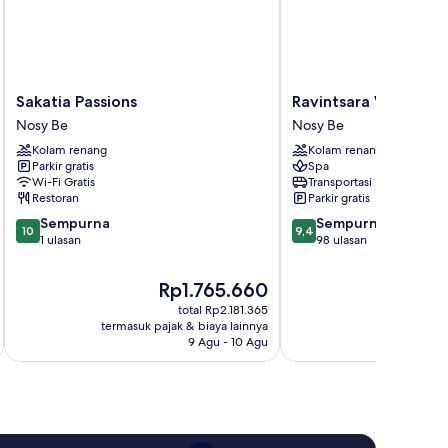
Sakatia
Ravintsara
Sakatia Passions
Ravintsara Wellness 
Passions
Wellness
Nosy Be
Nosy Be
Nosy
Hotel
Kolam renang
Kolam renang
Be
Nosy
Parkir gratis
Spa
Be
Wi-Fi Gratis
Transportasi bandara
Restoran
Parkir gratis
10.0
9.4
Sempurna
Sempurna
10
9,4
dari
dari
1 ulasan
98 ulasan
10,
10,
Sempurna,
Sempurna,
Harga
Rp1.765.660
1
98
sekarang
total Rp2.181.365
ulasan
ulasan
Rp1.765.660
termasuk pajak & biaya lainnya
9 Agu - 10 Agu