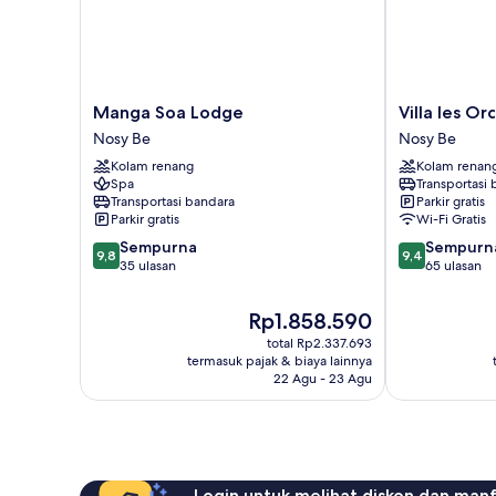
Manga
Villa
Manga Soa Lodge
Villa les Or
Soa
les
Nosy Be
Nosy Be
Lodge
Orchidées
Kolam renang
Kolam renan
Nosy
Nosy
Spa
Transportasi
Be
Be
Transportasi bandara
Parkir gratis
Parkir gratis
Wi-Fi Gratis
9.8
9.4
Sempurna
Sempurn
9,8
9,4
dari
dari
35 ulasan
65 ulasan
10,
10,
Sempurna,
Sempurna,
Harga
Rp1.858.590
35
65
sekarang
total Rp2.337.693
ulasan
ulasan
Rp1.858.590
termasuk pajak & biaya lainnya
22 Agu - 23 Agu
Login untuk melihat diskon dan man