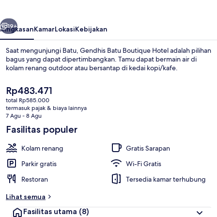
Hotel
belumnya
Berikutnya
19+
Ringkasan
Kamar
Lokasi
Kebijakan
Saat mengunjungi Batu, Gendhis Batu Boutique Hotel adalah pilihan
bagus yang dapat dipertimbangkan. Tamu dapat bermain air di
kolam renang outdoor atau bersantap di kedai kopi/kafe.
Harga
Rp483.471
saat
total Rp585.000
ini
termasuk pajak & biaya lainnya
Rp483.471
7 Agu - 8 Agu
Fasilitas populer
Kolam renang outdoor
Kolam renang
Gratis Sarapan
Parkir gratis
Wi-Fi Gratis
Restoran
Tersedia kamar terhubung
Lihat semua
Fasilitas utama
(8)