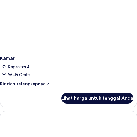
Kamar
Kapasitas 4
Wi-Fi Gratis
Rincian
Rincian selengkapnya
lebih
lanjut
Lihat harga untuk tanggal Anda
untuk
Kamar