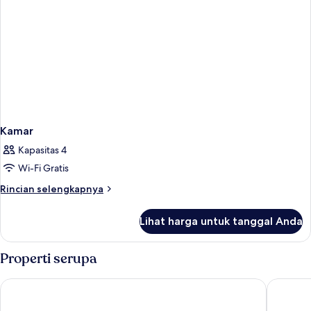
Kamar
Kapasitas 4
Wi-Fi Gratis
Rincian
Rincian selengkapnya
lebih
lanjut
Lihat harga untuk tanggal Anda
untuk
Kamar
Properti serupa
Royal Hotel and Villa Batu
Horison 