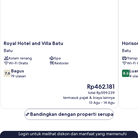
Royal
Horison
Royal Hotel and Villa Batu
Horiso
Hotel
Trunojo
Batu
Batu
and
Batu
Kolam renang
Spa
Transp
Villa
Malang
Wi-Fi Gratis
Restoran
Wi-Fi 
Batu
Batu
Batu
7.6
8.6
Bagus
Luar
7,6
8,6
dari
dari
19 ulasan
4 ula
10,
10,
Harga
Rp462.181
Bagus,
Luar
sekarang
19
Biasa,
total Rp559.239
Rp462.181
termasuk pajak & biaya lainnya
ulasan
4
13 Agu - 14 Agu
ulasan
Bandingkan dengan properti serupa
Login untuk melihat diskon dan manfaat yang memenuhi