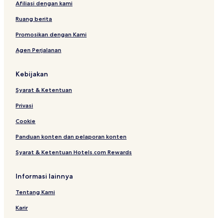
Afiliasi dengan kami
n
e
n
H
B
g
Ruang berita
o
a
t
t
Promosikan dengan Kami
e
u
Agen Perjalanan
l
Kebijakan
Syarat & Ketentuan
Privasi
Cookie
Panduan konten dan pelaporan konten
Syarat & Ketentuan Hotels.com Rewards
Informasi lainnya
Tentang Kami
Karir