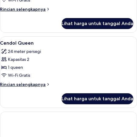
Wi-Fi Gratis
pemandangan
kota
Rincian
Rincian selengkapnya
lebih
lanjut
Lihat harga untuk tanggal Anda
untuk
Kamar
Twin
Lihat
Meja kerja, ruang kerja ramah laptop, 
7
Deluks
Cendol Queen
semua
24 meter persegi
foto
Kapasitas 2
untuk
Cendol
1 queen
Queen
Wi-Fi Gratis
Rincian
Rincian selengkapnya
lebih
lanjut
Lihat harga untuk tanggal Anda
untuk
Cendol
Queen