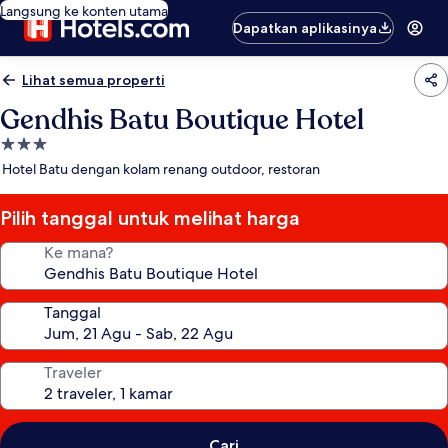
Langsung ke konten utama
Dapatkan aplikasinya
Lihat semua properti
Gendhis Batu Boutique Hotel
Properti
bintang
Hotel Batu dengan kolam renang outdoor, restoran
3.0
Pilih tanggal untuk melihat harga
Ke mana?
Tanggal
Traveler
Cari