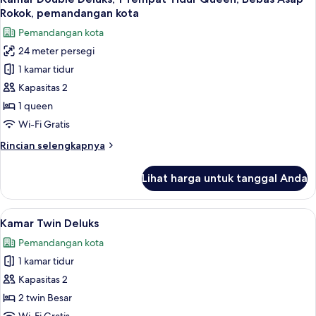
semua
Rokok, pemandangan kota
foto
Pemandangan kota
untuk
24 meter persegi
Kamar
1 kamar tidur
Double
Deluks,
Kapasitas 2
1
1 queen
Tempat
Wi-Fi Gratis
Tidur
Rincian
Rincian selengkapnya
Queen,
lebih
Bebas
lanjut
Lihat harga untuk tanggal Anda
untuk
Asap
Kamar
Rokok,
Double
Lihat
Meja kerja, ruang kerja ramah laptop, 
pemandangan
6
Deluks,
Kamar Twin Deluks
semua
kota
1
Pemandangan kota
Tempat
foto
Tidur
1 kamar tidur
untuk
Queen,
Kamar
Kapasitas 2
Bebas
Twin
Asap
2 twin Besar
Rokok,
Deluks