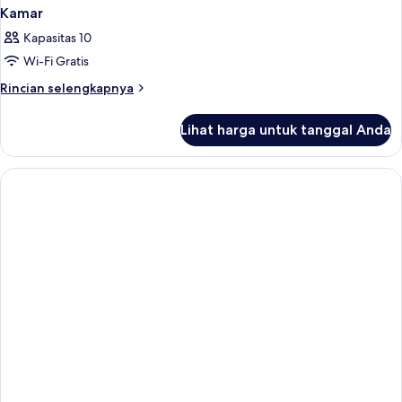
Kamar
Kapasitas 10
Wi-Fi Gratis
Rincian
Rincian selengkapnya
lebih
lanjut
Lihat harga untuk tanggal Anda
untuk
Kamar