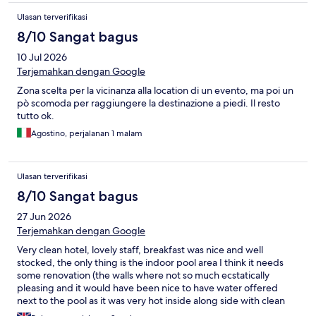
Ulasan terverifikasi
8/10 Sangat bagus
10 Jul 2026
Terjemahkan dengan Google
Zona scelta per la vicinanza alla location di un evento, ma poi un
pò scomoda per raggiungere la destinazione a piedi. Il resto
tutto ok.
Agostino, perjalanan 1 malam
Ulasan terverifikasi
8/10 Sangat bagus
27 Jun 2026
Terjemahkan dengan Google
Very clean hotel, lovely staff, breakfast was nice and well
stocked, the only thing is the indoor pool area I think it needs
some renovation (the walls where not so much ecstatically
pleasing and it would have been nice to have water offered
next to the pool as it was very hot inside along side with clean
towels display where you can just pick some, have some plants