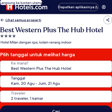
Langsung ke konten utama
Dapatkan aplikasinya
Lihat semua properti
Best Western Plus The Hub Hotel
Properti
bintang
Hotel Milan dengan spa, kolam renang indoor
4.0
Pilih tanggal untuk melihat harga
Ke mana?
Tanggal
Traveler
Cari