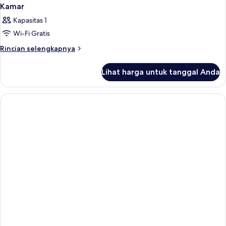
Kamar
Kapasitas 1
Wi-Fi Gratis
Rincian
Rincian selengkapnya
lebih
lanjut
Lihat harga untuk tanggal Anda
untuk
Kamar