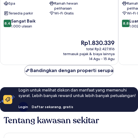
Spa
Ramah hewan
Ramah
Fiere
Fiera
peliharaan
peliha
Musocco
Milano
Tersedia parkir
Wi-Fi Gratis
Wi-Fi 
Pero
8.4
8.8
Sangat Baik
Luar
8,4
8,8
dari
dari
1.000 ulasan
1.002
10,
10,
Sangat
Luar
Harga
Rp1.830.339
Baik,
Biasa,
sekarang
1.000
1.002
total Rp2.427.816
Rp1.830.339
ulasan
ulasan
termasuk pajak & biaya lainnya
14 Agu - 15 Agu
Bandingkan dengan properti serupa
Login untuk melihat diskon dan manfaat yang memenuhi
syarat. Lebih banyak reward untuk lebih banyak petualangan!
Login
Daftar sekarang, gratis
Tentang kawasan sekitar