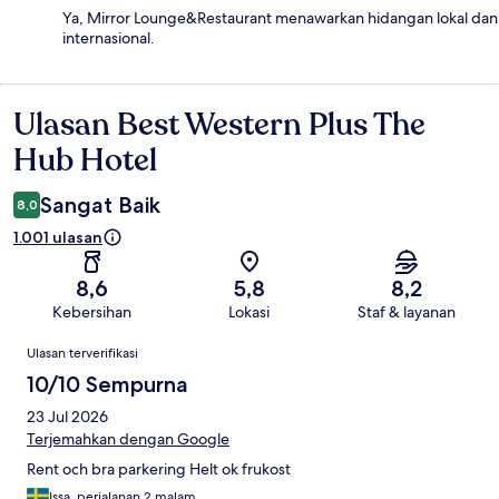
Ya, Mirror Lounge&Restaurant menawarkan hidangan lokal dan
internasional.
Ulasan Best Western Plus The
Ulasan
Hub Hotel
Sangat Baik
8,0
1.001 ulasan
8,6
5,8
8,2
Kebersihan
Lokasi
Staf & layanan
Ulasan
Ulasan terverifikasi
10/10 Sempurna
23 Jul 2026
Terjemahkan dengan Google
Rent och bra parkering Helt ok frukost
Issa, perjalanan 2 malam