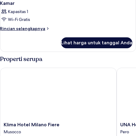
Kamar
Kapasitas 1
Wi-Fi Gratis
Rincian
Rincian selengkapnya
lebih
lanjut
Lihat harga untuk tanggal Anda
untuk
Kamar
Properti serupa
Klima Hotel Milano Fiere
UNA Hote
Klima
UNA
Klima Hotel Milano Fiere
UNA Ho
Hotel
Hotels
Musocco
Pero
Milano
Expo