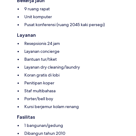
Bekerja jauh
9 ruang rapat
Unit komputer
Pusat konferensi (ruang 2045 kaki persegi)
Layanan
Resepsionis 24 jam
Layanan concierge
Bantuan tur/tiket
Layanan dry cleaning/laundry
Koran gratis di lobi
Penitipan koper
Staf multibahasa
Porter/bell boy
Kursi berjemur kolam renang
Fasilitas
1 bangunan/gedung
Dibangun tahun 2010