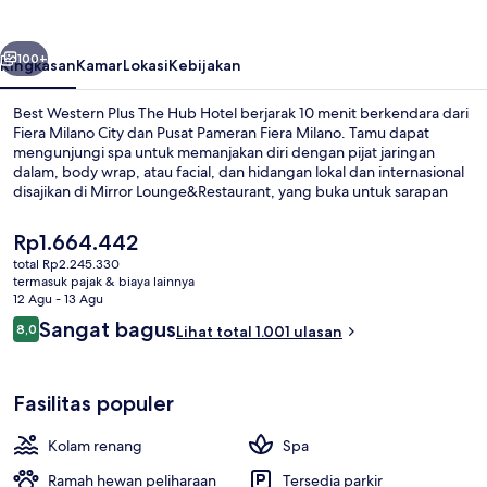
The
Hub
belumnya
Berikutnya
Hotel
100+
Ringkasan
Kamar
Lokasi
Kebijakan
Best Western Plus The Hub Hotel berjarak 10 menit berkendara dari
Fiera Milano City dan Pusat Pameran Fiera Milano. Tamu dapat
mengunjungi spa untuk memanjakan diri dengan pijat jaringan
dalam, body wrap, atau facial, dan hidangan lokal dan internasional
disajikan di Mirror Lounge&Restaurant, yang buka untuk sarapan
dan makan malam. Fasilitas seperti kolam renang indoor,
bar/lounge, dan hot tub relaksasi adalah keunggulan lainnya.
Harga
Rp1.664.442
Properti ini berada dekat dengan transportasi umum: Halte Trem Via
saat
total Rp2.245.330
Grassi berjarak 12 menit dan Largo Boccioni Halte Tram berjarak 13
ini
termasuk pajak & biaya lainnya
menit.
Ruang perawatan pasangan, sauna, ho
Rp1.664.442
12 Agu - 13 Agu
Ulasan
Sangat bagus
8,0
Lihat total 1.001 ulasan
8,0 dari 10
Fasilitas populer
Kolam renang
Spa
Ramah hewan peliharaan
Tersedia parkir