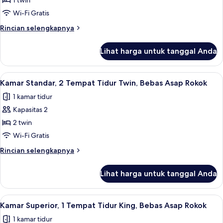
1 twin
Ekonomi,
Rokok
1
Wi-Fi Gratis
Tempat
Rincian
Rincian selengkapnya
Tidur
lebih
lanjut
Twin,
Lihat harga untuk tanggal Anda
untuk
Bebas
Kamar
Asap
Ekonomi,
Lihat
Kamar Standar, 2 Tempat Tidur Twin, B
4
Rokok
1
Kamar Standar, 2 Tempat Tidur Twin, Bebas Asap Rokok
semua
Tempat
(French
1 kamar tidur
Tidur
foto
Size
Twin,
Kapasitas 2
untuk
Bed
Bebas
Kamar
2 twin
Asap
140
Standar,
Rokok
Wi-Fi Gratis
Cm)
(French
2
Rincian
Rincian selengkapnya
Size
Tempat
lebih
Bed
Tidur
lanjut
140
Lihat harga untuk tanggal Anda
untuk
Twin,
Cm)
Kamar
Bebas
Standar,
Lihat
Kamar Superior, 1 Tempat Tidur King, B
Asap
5
2
Kamar Superior, 1 Tempat Tidur King, Bebas Asap Rokok
semua
Tempat
Rokok
1 kamar tidur
Tidur
foto