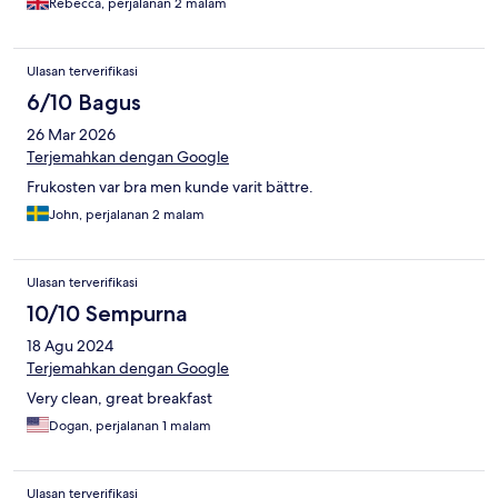
Rebecca, perjalanan 2 malam
or rock salts etc…). What really surprised me was the room with
a modern look and was super clean- the pictures did not make
justice!Overall it was a nice and calm experience.
Ulasan terverifikasi
6/10 Bagus
26 Mar 2026
Terjemahkan dengan Google
Frukosten var bra men kunde varit bättre.
John, perjalanan 2 malam
Ulasan terverifikasi
10/10 Sempurna
18 Agu 2024
Terjemahkan dengan Google
Very clean, great breakfast
Dogan, perjalanan 1 malam
Ulasan terverifikasi