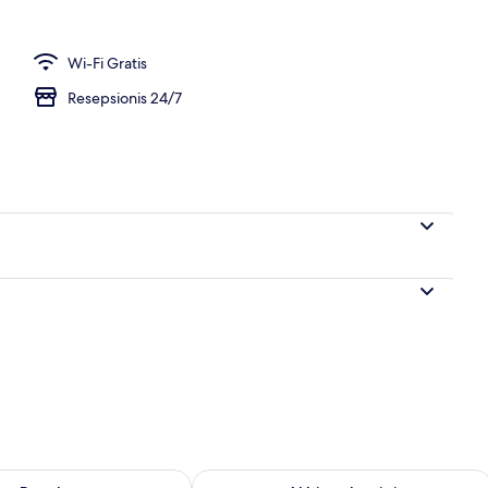
or | Seprai katun Mesir, seprai premium, dan minibar
Wi-Fi Gratis
Resepsionis 24/7
sediaan untuk besok Agu 9 - Agu 10
Periksa ketersediaan untuk akhir pekan