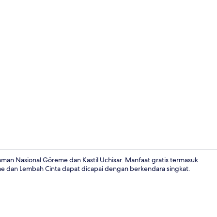
Kamar Superi
aman Nasional Göreme dan Kastil Uchisar. Manfaat gratis termasuk
me dan Lembah Cinta dapat dicapai dengan berkendara singkat.
Kamar Junior