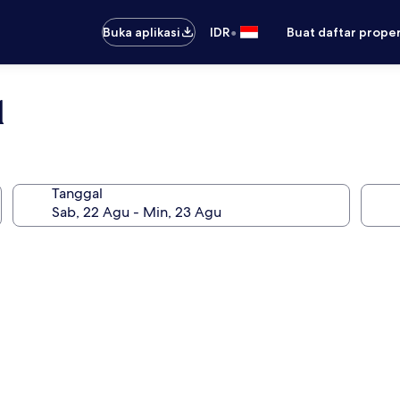
•
Buka aplikasi
IDR
Buat daftar prope
l
Tanggal