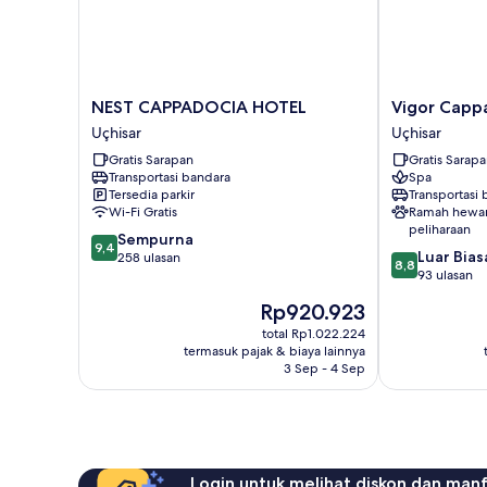
NEST
Vigor
NEST CAPPADOCIA HOTEL
Vigor Capp
CAPPADOCIA
Cappadocia
Uçhisar
Uçhisar
HOTEL
Uçhisar
Gratis Sarapan
Gratis Sarap
Uçhisar
Transportasi bandara
Spa
Tersedia parkir
Transportasi
Wi-Fi Gratis
Ramah hewa
peliharaan
9.4
Sempurna
9,4
8.8
Luar Bias
dari
258 ulasan
8,8
dari
93 ulasan
10,
10,
Sempurna,
Harga
Rp920.923
Luar
258
sekarang
Biasa,
total Rp1.022.224
ulasan
Rp920.923
termasuk pajak & biaya lainnya
93
3 Sep - 4 Sep
ulasan
Login untuk melihat diskon dan man