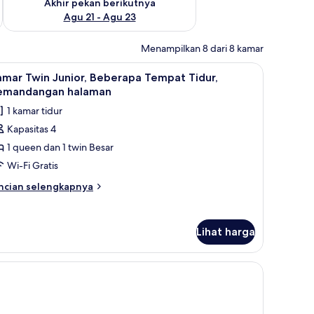
Akhir pekan berikutnya
Agu 21 - Agu 23
Menampilkan 8 dari 8 kamar
prai premium, dan minibar
ihat
Seprai katun Mesir, seprai premium, dan mini
9
mar Twin Junior, Beberapa Tempat Tidur,
emua
emandangan halaman
oto
1 kamar tidur
ntuk
Kapasitas 4
amar
1 queen dan 1 twin Besar
win
unior,
Wi-Fi Gratis
eberapa
ncian
ncian selengkapnya
empat
bih
njut
idur,
tuk
emandangan
Lihat harga
amar
alaman
in
nior,
at Tidur, pemandangan halaman | Seprai katun Mesir, seprai premium, dan 
berapa
empat
dur,
emandangan