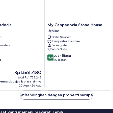
My
adocia
My Cappadocia Stone House
Cappadocia
Uçhisar
Stone
an
Gratis Sarapan
House
Transportasi bandara
Uçhisar
 bandara
Parkir gratis
n
Wi-Fi Gratis
8.6
Luar Biasa
8,6
a
dari
20 ulasan
10,
Luar
Harga
Rp1.561.480
Biasa,
sekarang
total Rp1.733.243
20
Rp1.561.480
termasuk pajak & biaya lainnya
ulasan
25 Agu - 26 Agu
Bandingkan dengan properti serupa
faat yang memenuhi syarat. Lebih