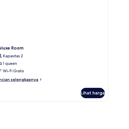
laman
eluxe Room
Kapasitas 2
1 queen
Wi-Fi Gratis
ncian
ncian selengkapnya
bih
njut
Lihat harga
tuk
luxe
oom