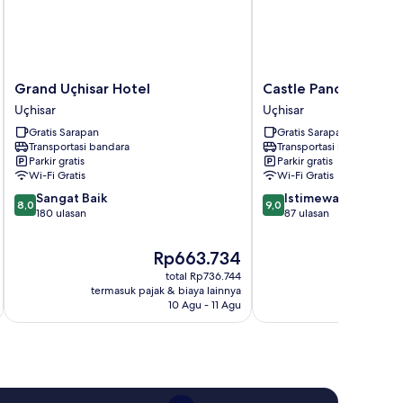
Grand
Castle
Grand Uçhisar Hotel
Castle Panorama Ho
Uçhisar
Panorama
Uçhisar
Uçhisar
Hotel
House
Gratis Sarapan
Gratis Sarapan
Uçhisar
Uçhisar
Transportasi bandara
Transportasi bandara
Parkir gratis
Parkir gratis
Wi-Fi Gratis
Wi-Fi Gratis
8.0
9.0
Sangat Baik
Istimewa
8,0
9,0
dari
dari
180 ulasan
87 ulasan
10,
10,
Sangat
Istimewa,
Harga
Rp663.734
Baik,
87
sekarang
total Rp736.744
180
ulasan
Rp663.734
termasuk pajak & biaya lainnya
termasuk paj
ulasan
10 Agu - 11 Agu