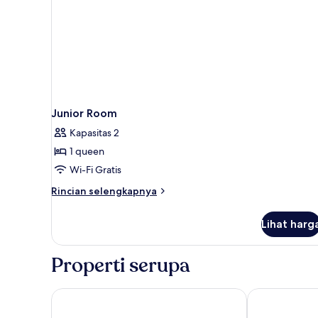
Junior Room
Kapasitas 2
1 queen
Wi-Fi Gratis
Rincian
Rincian selengkapnya
lebih
lanjut
Lihat harg
untuk
Junior
Room
Properti serupa
NEST CAPPADOCIA HOTEL
Vigor Cappad