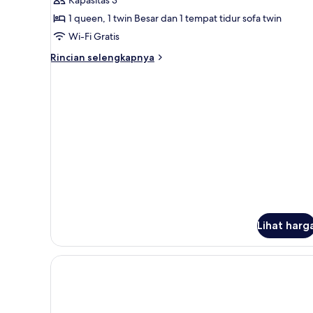
untuk
Kamar
1 queen, 1 twin Besar dan 1 tempat tidur sofa twin
Superior
Wi-Fi Gratis
Rincian
Rincian selengkapnya
lebih
lanjut
untuk
Kamar
Superior
Lihat harg