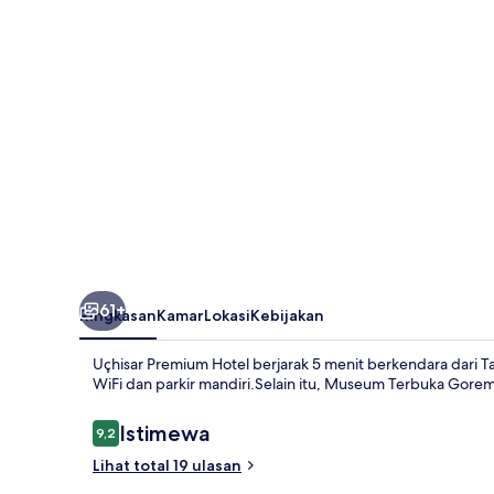
61+
Ringkasan
Kamar
Lokasi
Kebijakan
Uçhisar Premium Hotel berjarak 5 menit berkendara dari T
WiFi dan parkir mandiri.Selain itu, Museum Terbuka Gore
Ulasan
Istimewa
9,2
9,2 dari 10
Lihat total 19 ulasan