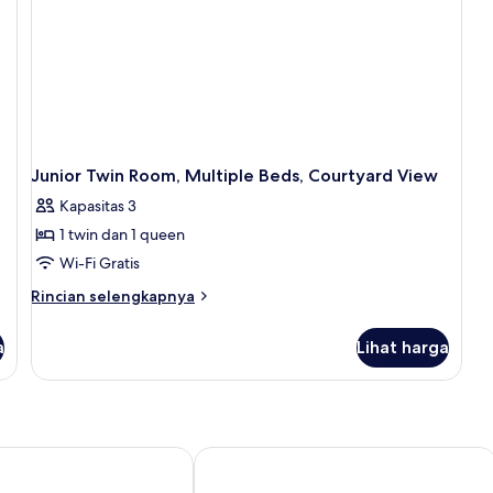
Junior Twin Room, Multiple Beds, Courtyard View
Kapasitas 3
1 twin dan 1 queen
Wi-Fi Gratis
Rincian
Rincian selengkapnya
lebih
lanjut
a
Lihat harga
untuk
Junior
Twin
Room,
Multiple
Beds,
ocia
My Cappadocia Stone House
Courtyard
View