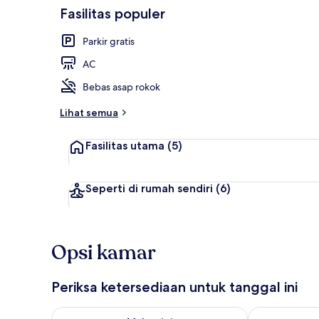
Fasilitas populer
Kamar Superi
Parkir gratis
AC
Bebas asap rokok
Lihat semua
Fasilitas utama
(5)
Seperti di rumah sendiri
(6)
Opsi kamar
Periksa ketersediaan untuk tanggal ini
Periksa ketersediaan untuk malam ini Agu 8 - Agu 9
Periksa keter