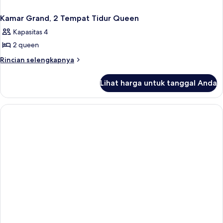
Kamar Grand, 2 Tempat Tidur Queen
Kapasitas 4
2 queen
Rincian
Rincian selengkapnya
lebih
lanjut
Lihat harga untuk tanggal Anda
untuk
Kamar
Grand,
2
Tempat
Tidur
Queen