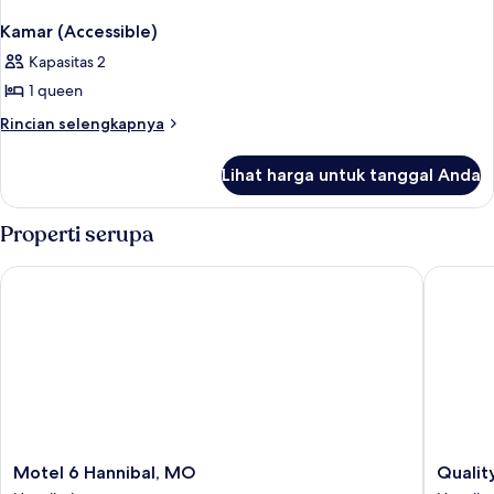
Kamar (Accessible)
Kapasitas 2
1 queen
Rincian
Rincian selengkapnya
lebih
lanjut
Lihat harga untuk tanggal Anda
untuk
Kamar
(Accessible)
Properti serupa
Motel 6 Hannibal, MO
Quality 
Motel
Quality
Motel 6 Hannibal, MO
Qualit
6
Inn