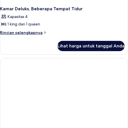
Kamar Deluks, Beberapa Tempat Tidur
Kapasitas 4
1 king dan 1 queen
Rincian
Rincian selengkapnya
lebih
lanjut
Lihat harga untuk tanggal Anda
untuk
Kamar
Deluks,
Beberapa
Tempat
Tidur