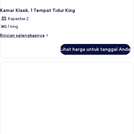
Kamar Klasik, 1 Tempat Tidur King
Kapasitas 2
1 king
Rincian
Rincian selengkapnya
lebih
lanjut
Lihat harga untuk tanggal Anda
untuk
Kamar
Klasik,
1
Tempat
Tidur
King