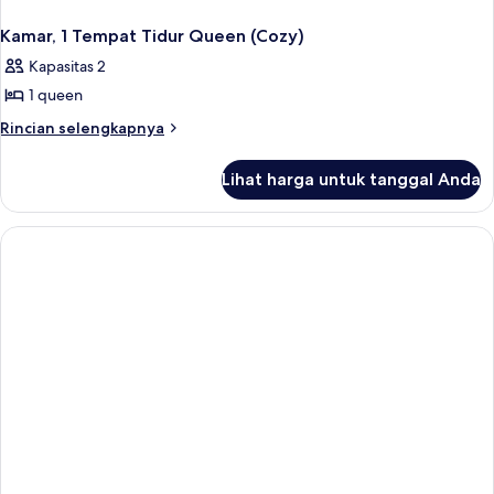
Kamar, 1 Tempat Tidur Queen (Cozy)
Kapasitas 2
1 queen
Rincian
Rincian selengkapnya
lebih
lanjut
Lihat harga untuk tanggal Anda
untuk
Kamar,
1
Tempat
Tidur
Queen
(Cozy)