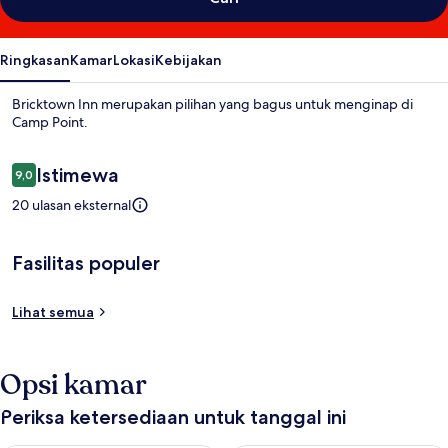
Ringkasan
Kamar
Lokasi
Kebijakan
Bricktown Inn merupakan pilihan yang bagus untuk menginap di
Camp Point.
Ulasan
Istimewa
9,0
9,0 dari 10
20 ulasan eksternal
Fasilitas populer
Lihat semua
Opsi kamar
Periksa ketersediaan untuk tanggal ini