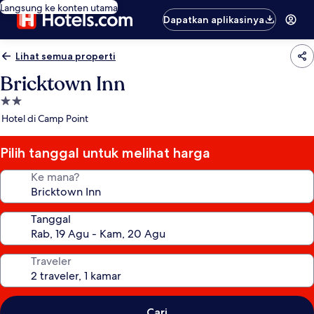
Langsung ke konten utama
Dapatkan aplikasinya
Lihat semua properti
Bricktown Inn
Properti
bintang
Hotel di Camp Point
2.0
Pilih tanggal untuk melihat harga
Ke mana?
Tanggal
Traveler
Cari