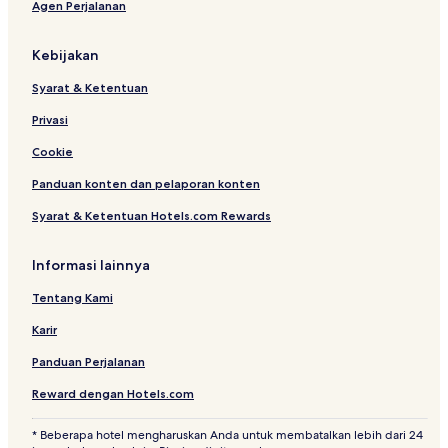
Agen Perjalanan
i
y
G
A
v
!
r
p
e
i
a
Kebijakan
r
l
r
A
l
t
Syarat & Ketentuan
r
m
e
e
Privasi
a
n
t
Cookie
Panduan konten dan pelaporan konten
Syarat & Ketentuan Hotels.com Rewards
Informasi lainnya
Tentang Kami
Karir
Panduan Perjalanan
Reward dengan Hotels.com
* Beberapa hotel mengharuskan Anda untuk membatalkan lebih dari 24