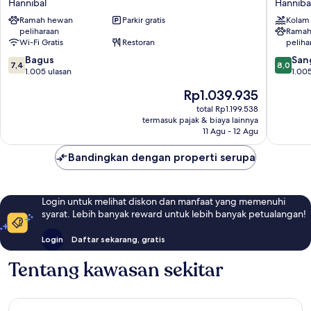
Hannibal
Hanniba
Hannibal,
&
Ramah hewan
Parkir gratis
Kolam
MO
Suites
peliharaan
Ramah
Hannibal
Hanniba
Wi-Fi Gratis
Restoran
peliha
West
7.4
8.0
Bagus
Hanniba
San
7,4
8,0
dari
dari
1.005 ulasan
1.005
10,
10,
Harga
Rp1.039.935
Bagus,
Sangat
sekarang
1.005
Baik,
total Rp1.199.538
Rp1.039.935
termasuk pajak & biaya lainnya
ulasan
1.005
11 Agu - 12 Agu
ulasan
Bandingkan dengan properti serupa
Login untuk melihat diskon dan manfaat yang memenuhi
syarat. Lebih banyak reward untuk lebih banyak petualangan!
Login
Daftar sekarang, gratis
Tentang kawasan sekitar