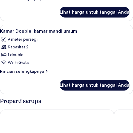
lebih
lanjut
Lihat harga untuk tanggal Anda
untuk
Kamar
Quadruple
Lihat
Kamar Double, kamar mandi umum | Setr
4
Klasik
Kamar Double, kamar mandi umum
semua
9 meter persegi
foto
Kapasitas 2
untuk
Kamar
1 double
Double,
Wi-Fi Gratis
kamar
Rincian
Rincian selengkapnya
mandi
lebih
umum
lanjut
Lihat harga untuk tanggal Anda
untuk
Kamar
Double,
Properti serupa
kamar
mandi
Harcourt Hotel
Merrion 
umum