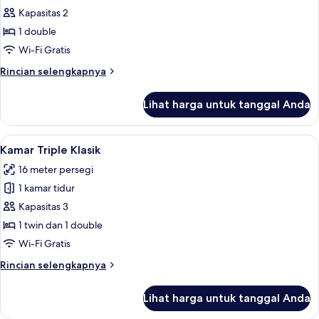
Kapasitas 2
untuk
Kamar
1 double
Double
Wi-Fi Gratis
Premier,
Rincian
Rincian selengkapnya
1
lebih
Tempat
lanjut
Lihat harga untuk tanggal Anda
untuk
Tidur
Kamar
Double
Double
Lihat
Kamar Triple Klasik | Setrika/meja setri
6
Premier,
Kamar Triple Klasik
semua
1
16 meter persegi
Tempat
foto
Tidur
1 kamar tidur
untuk
Double
Kamar
Kapasitas 3
Triple
1 twin dan 1 double
Klasik
Wi-Fi Gratis
Rincian
Rincian selengkapnya
lebih
lanjut
Lihat harga untuk tanggal Anda
untuk
Kamar