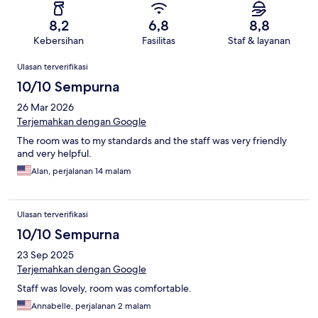
8,2
6,8
8,8
Kebersihan
Fasilitas
Staf & layanan
Ulasan
Ulasan terverifikasi
10/10 Sempurna
26 Mar 2026
Terjemahkan dengan Google
The room was to my standards and the staff was very friendly
and very helpful.
Alan, perjalanan 14 malam
Ulasan terverifikasi
10/10 Sempurna
23 Sep 2025
Terjemahkan dengan Google
Staff was lovely, room was comfortable.
Annabelle, perjalanan 2 malam