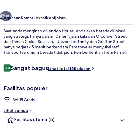
belumnya
Berikutnya
30+
Ringkasan
Kamar
Lokasi
Kebijakan
Saat Anda menginap di Lyndon House, Anda akan berada di lokasi
yang strategi, hanya dalam 10 menit jalan kaki dari O'Connell Street
dan Taman Croke. Selain itu, Universitas Trinity dan Grafton Street
hanya berjarak 5 menit berkendara.Para traveler menyukai staf.
Transportasi umum berada tidak jauh: Pemberhentian Trem Parnell
berjarak 6 menit dan Stasiun O'Connell Upper berjarak 9 menit.
Ulasan
Sangat bagus
8,0
Lihat total 165 ulasan
8,0 dari 10
Kamar Double Premier, 1 Tempat Tidur D
Fasilitas populer
Wi-Fi Gratis
Lihat semua
Fasilitas utama
(5)