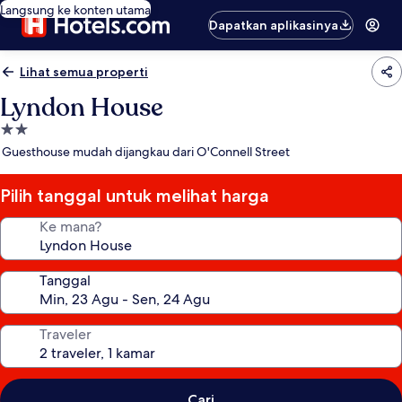
Langsung ke konten utama
Dapatkan aplikasinya
Lihat semua properti
Lyndon House
Properti
bintang
Guesthouse mudah dijangkau dari O'Connell Street
2.0
Pilih tanggal untuk melihat harga
Ke mana?
Tanggal
Traveler
Cari