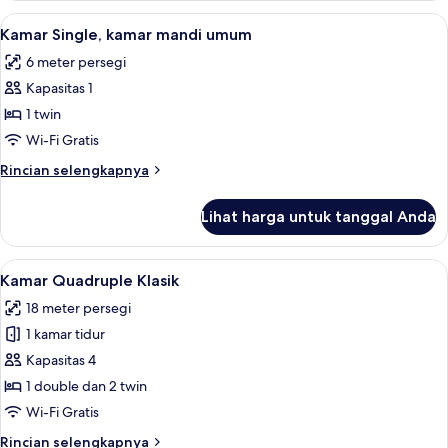
Triple
Lihat
Kamar Single, kamar mandi umum | Setri
5
Klasik
Kamar Single, kamar mandi umum
semua
6 meter persegi
foto
Kapasitas 1
untuk
Kamar
1 twin
Single,
Wi-Fi Gratis
kamar
Rincian
Rincian selengkapnya
mandi
lebih
umum
lanjut
Lihat harga untuk tanggal Anda
untuk
Kamar
Single,
Lihat
Kamar Quadruple Klasik | Setrika/meja s
5
kamar
Kamar Quadruple Klasik
semua
mandi
18 meter persegi
umum
foto
1 kamar tidur
untuk
Kamar
Kapasitas 4
Quadruple
1 double dan 2 twin
Klasik
Wi-Fi Gratis
Rincian
Rincian selengkapnya