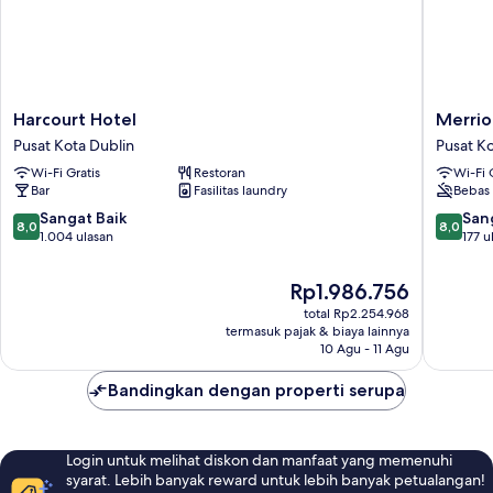
Harcourt
Merrion
Harcourt Hotel
Merrio
Hotel
Square
Pusat Kota Dublin
Pusat Ko
Pusat
Studios
Wi-Fi Gratis
Restoran
Wi-Fi 
Kota
Pusat
Bar
Fasilitas laundry
Bebas 
Dublin
Kota
Dublin
8.0
8.0
Sangat Baik
San
8,0
8,0
dari
dari
1.004 ulasan
177 u
10,
10,
Sangat
Sangat
Harga
Rp1.986.756
Baik,
Baik,
sekarang
total Rp2.254.968
1.004
177
Rp1.986.756
termasuk pajak & biaya lainnya
ulasan
ulasan
10 Agu - 11 Agu
Bandingkan dengan properti serupa
Login untuk melihat diskon dan manfaat yang memenuhi
syarat. Lebih banyak reward untuk lebih banyak petualangan!