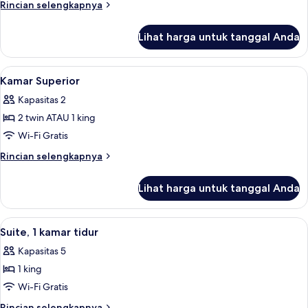
Rincian
Rincian selengkapnya
lebih
lanjut
Lihat harga untuk tanggal Anda
untuk
Kamar
Premium
Lihat
Kamar Superior | Seprai premium, temp
3
Kamar Superior
semua
Kapasitas 2
foto
2 twin ATAU 1 king
untuk
Kamar
Wi-Fi Gratis
Superior
Rincian
Rincian selengkapnya
lebih
lanjut
Lihat harga untuk tanggal Anda
untuk
Kamar
Superior
Lihat
Suite, 1 kamar tidur | Seprai premium,
4
Suite, 1 kamar tidur
semua
Kapasitas 5
foto
1 king
untuk
Suite,
Wi-Fi Gratis
1
Rincian
Rincian selengkapnya