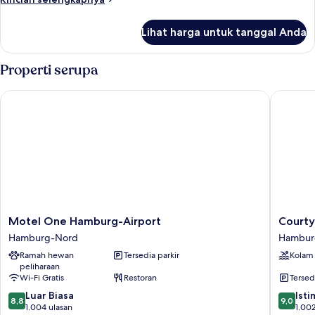
kamar
lebih
lanjut
tidur
Lihat harga untuk tanggal Anda
untuk
Suite,
1
Properti serupa
kamar
tidur
Motel One Hamburg-Airport
Courtyar
Motel
Courtya
Motel One Hamburg-Airport
Courty
One
by
Hamburg-Nord
Hambur
Hamburg-
Marriott
Ramah hewan
Tersedia parkir
Kolam
Airport
Hambur
peliharaan
Hamburg-
Airport
Wi-Fi Gratis
Restoran
Tersed
Nord
Hambur
8.8
9.0
Luar Biasa
Nord
Ist
8,8
9,0
dari
dari
1.004 ulasan
1.002