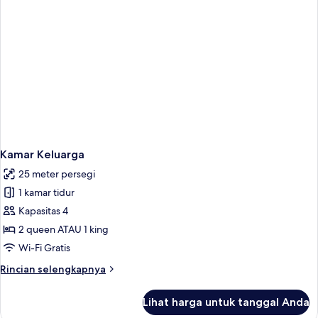
Kamar Keluarga
25 meter persegi
1 kamar tidur
Kapasitas 4
2 queen ATAU 1 king
Wi-Fi Gratis
Rincian
Rincian selengkapnya
lebih
lanjut
Lihat harga untuk tanggal Anda
untuk