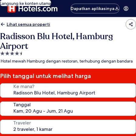
Langsung ke konten utama
Dapatkan aplikasinya
Lihat semua properti
Radisson Blu Hotel, Hamburg
Airport
Properti
bintang
Hotel mewah Hamburg dengan restoran, terhubung dengan bandara
4.5
Pilih tanggal untuk melihat harga
Ke mana?
Tanggal
Traveler