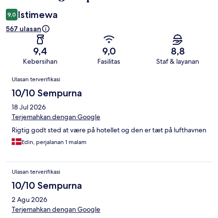
Istimewa
9,0
567 ulasan
9,4
9,0
8,8
Kebersihan
Fasilitas
Staf & layanan
Ulasan
Ulasan terverifikasi
10/10 Sempurna
18 Jul 2026
Terjemahkan dengan Google
Rigtig godt sted at være på hotellet og den er tæt på lufthavnen
Edin, perjalanan 1 malam
Ulasan terverifikasi
10/10 Sempurna
2 Agu 2026
Terjemahkan dengan Google