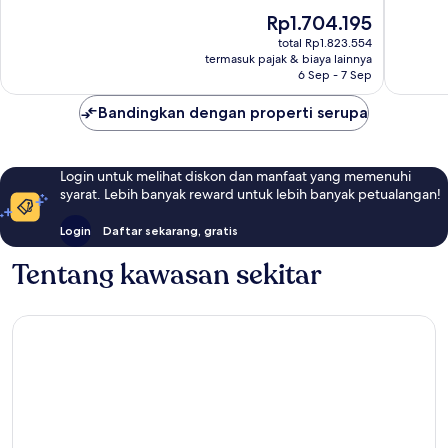
10,
10,
Harga
Rp1.704.195
Luar
Istimew
sekarang
Biasa,
1.002
total Rp1.823.554
Rp1.704.195
termasuk pajak & biaya lainnya
1.004
ulasan
6 Sep - 7 Sep
ulasan
Bandingkan dengan properti serupa
Login untuk melihat diskon dan manfaat yang memenuhi
syarat. Lebih banyak reward untuk lebih banyak petualangan!
Login
Daftar sekarang, gratis
Tentang kawasan sekitar