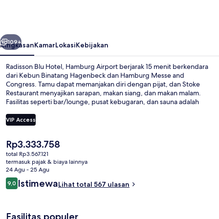
Hotel,
Hamburg
Airport
belumnya
Berikutnya
109+
Ringkasan
Kamar
Lokasi
Kebijakan
Radisson Blu Hotel, Hamburg Airport berjarak 15 menit berkendara
dari Kebun Binatang Hagenbeck dan Hamburg Messe and
Congress. Tamu dapat memanjakan diri dengan pijat, dan Stoke
Restaurant menyajikan sarapan, makan siang, dan makan malam.
Fasilitas seperti bar/lounge, pusat kebugaran, dan sauna adalah
daya tarik lain di hotel mewah ini. Para traveler menyukai staf dan
bandara. Transportasi umum berada tidak jauh: Stasiun Bandara
VIP Access
Hamburg berjarak 6 menit dan S-Bahn Hamburg Airport berjarak 7
menit.
Harga
Rp3.333.758
Melayani sarapan, makan siang, dan
saat
total Rp3.567.121
ini
termasuk pajak & biaya lainnya
Rp3.333.758
24 Agu - 25 Agu
Ulasan
Istimewa
9,0
Lihat total 567 ulasan
9,0 dari 10
Fasilitas populer