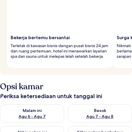
Bekerja bertemu bersantai
Surga 
Terletak di kawasan bisnis dengan pusat bisnis 24 jam
Nikmati 
dan ruang pertemuan, hotel ini menawarkan layanan
berlama-
spa dan sauna untuk melepas lelah setelah bekerja.
sarapan
Opsi kamar
Periksa ketersediaan untuk tanggal ini
Periksa ketersediaan untuk malam ini Agu 6 - Agu 7
Periksa ketersediaan untuk be
Malam ini
Besok
Agu 6 - Agu 7
Agu 7 - Agu 8
Periksa ketersediaan untuk akhir pekan ini Agu 7 - Agu 9
Periksa ketersediaan untuk ak