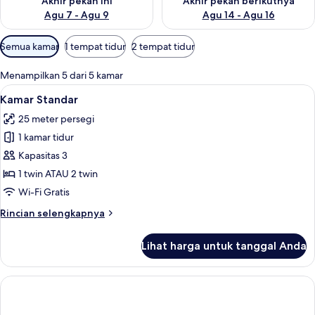
Akhir pekan ini
Akhir pekan berikutnya
Agu 7 - Agu 9
Agu 14 - Agu 16
Filter
Semua kamar
1 tempat tidur
2 tempat tidur
tersedia
untuk
Menampilkan 5 dari 5 kamar
kamar
Lihat
Kamar Standar | Seprai premium, tempa
1
Kamar Standar
semua
25 meter persegi
foto
1 kamar tidur
untuk
Kamar
Kapasitas 3
Standar
1 twin ATAU 2 twin
Wi-Fi Gratis
Rincian
Rincian selengkapnya
lebih
lanjut
Lihat harga untuk tanggal Anda
untuk
Kamar
Standar