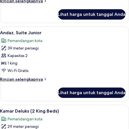
Rincian
Rincian selengkapnya
Tidur
lebih
King
lanjut
Lihat harga untuk tanggal Anda
untuk
Loft,
1
Lihat
Andaz, Suite Junior | Seprai katun Me
5
Tempat
Andaz, Suite Junior
semua
Tidur
Pemandangan kota
King
foto
39 meter persegi
untuk
Andaz,
Kapasitas 2
Suite
1 king
Junior
Wi-Fi Gratis
Rincian
Rincian selengkapnya
lebih
lanjut
Lihat harga untuk tanggal Anda
untuk
Andaz,
Suite
Lihat
Kamar Deluks (2 King Beds) | Seprai k
5
Junior
Kamar Deluks (2 King Beds)
semua
Pemandangan kota
foto
29 meter persegi
untuk