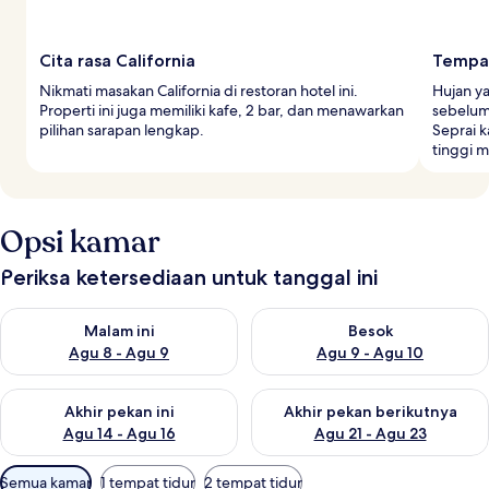
Cita rasa California
Tempat
Nikmati masakan California di restoran hotel ini.
Hujan y
Properti ini juga memiliki kafe, 2 bar, dan menawarkan
sebelum
pilihan sarapan lengkap.
Seprai k
tinggi 
Opsi kamar
Periksa ketersediaan untuk tanggal ini
Periksa ketersediaan untuk malam ini Agu 8 - Agu 9
Periksa ketersediaan untuk be
Malam ini
Besok
Agu 8 - Agu 9
Agu 9 - Agu 10
Periksa ketersediaan untuk akhir pekan ini Agu 14 - Agu 16
Periksa ketersediaan untuk ak
Akhir pekan ini
Akhir pekan berikutnya
Agu 14 - Agu 16
Agu 21 - Agu 23
Filter
Semua kamar
1 tempat tidur
2 tempat tidur