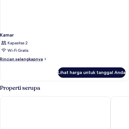
Kamar
Kapasitas 2
Wi-Fi Gratis
Rincian
Rincian selengkapnya
lebih
lanjut
Lihat harga untuk tanggal Anda
untuk
Kamar
Properti serupa
Archer Hotel Napa
Hotel In