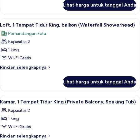
lanjut
sudut
Lihat harga untuk tanggal Anda
untuk
(Views
Kamar,
of
1
Lihat
Seprai katun Mesir, seprai premium, d
3
Downtown
Tempat
Loft, 1 Tempat Tidur King, balkon (Waterfall Showerhead)
semua
Tidur
and
Pemandangan kota
King,
foto
Valley)
sudut
Kapasitas 2
untuk
(Views
Loft,
1 king
of
1
Downtown
Wi-Fi Gratis
and
Tempat
Rincian
Rincian selengkapnya
Valley)
Tidur
lebih
King,
lanjut
Lihat harga untuk tanggal Anda
untuk
balkon
Loft,
(Waterfall
1
Lihat
Seprai katun Mesir, seprai premium, d
Showerhead)
3
Tempat
Kamar, 1 Tempat Tidur King (Private Balcony, Soaking Tub)
semua
Tidur
Kapasitas 2
King,
foto
balkon
1 king
untuk
(Waterfall
Kamar,
Wi-Fi Gratis
Showerhead)
1
Rincian
Rincian selengkapnya