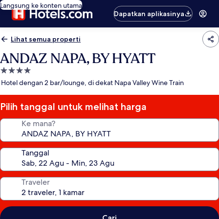
Langsung ke konten utama
Dapatkan aplikasinya
Lihat semua properti
ANDAZ NAPA, BY HYATT
Properti
bintang
Hotel dengan 2 bar/lounge, di dekat Napa Valley Wine Train
4.0
Pilih tanggal untuk melihat harga
Ke mana?
Tanggal
Traveler
Cari