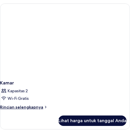
1
Tempat
Tidur
King,
pemandangan
kota
Kamar
Kapasitas 2
Wi-Fi Gratis
Rincian
Rincian selengkapnya
lebih
lanjut
Lihat harga untuk tanggal Anda
untuk
Kamar