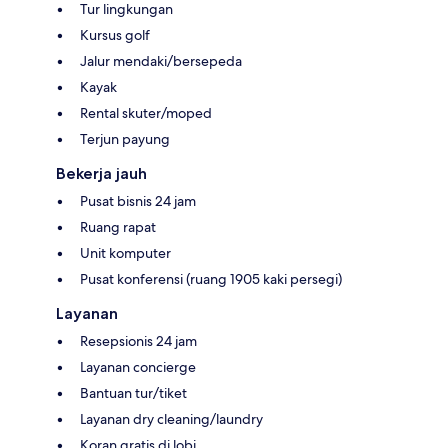
Tur lingkungan
Kursus golf
Jalur mendaki/bersepeda
Kayak
Rental skuter/moped
Terjun payung
Bekerja jauh
Pusat bisnis 24 jam
Ruang rapat
Unit komputer
Pusat konferensi (ruang 1905 kaki persegi)
Layanan
Resepsionis 24 jam
Layanan concierge
Bantuan tur/tiket
Layanan dry cleaning/laundry
Koran gratis di lobi