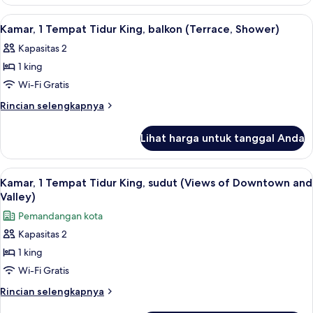
Kamar,
difabel
1
Lihat
Seprai katun Mesir, seprai premium, d
4
Tempat
(Shower/Tub
Kamar, 1 Tempat Tidur King, balkon (Terrace, Shower)
semua
Tidur
Combo)
Kapasitas 2
King,
foto
akses
1 king
untuk
difabel
Kamar,
Wi-Fi Gratis
(Shower/Tub
1
Combo)
Rincian
Rincian selengkapnya
Tempat
lebih
lanjut
Tidur
Lihat harga untuk tanggal Anda
untuk
King,
Kamar,
balkon
1
Lihat
Seprai katun Mesir, seprai premium, d
2
(Terrace,
Tempat
Kamar, 1 Tempat Tidur King, sudut (Views of Downtown and
semua
Tidur
Shower)
Valley)
King,
foto
Pemandangan kota
balkon
untuk
(Terrace,
Kapasitas 2
Kamar,
Shower)
1 king
1
Tempat
Wi-Fi Gratis
Tidur
Rincian
Rincian selengkapnya
King,
lebih