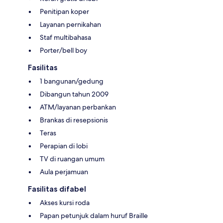
Penitipan koper
Layanan pernikahan
Staf multibahasa
Porter/bell boy
Fasilitas
1 bangunan/gedung
Dibangun tahun 2009
ATM/layanan perbankan
Brankas di resepsionis
Teras
Perapian di lobi
TV di ruangan umum
Aula perjamuan
Fasilitas difabel
Akses kursi roda
Papan petunjuk dalam huruf Braille