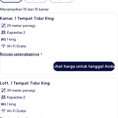
tersedia
untuk
Menampilkan 15 dari 15 kamar
kamar
Lihat
Kamar, 1 Tempat Tidur King | Seprai k
5
Kamar, 1 Tempat Tidur King
semua
29 meter persegi
foto
Kapasitas 2
untuk
Kamar,
1 king
1
Wi-Fi Gratis
Tempat
Rincian
Rincian selengkapnya
Tidur
lebih
King
lanjut
Lihat harga untuk tanggal Anda
untuk
Kamar,
1
Lihat
Loft, 1 Tempat Tidur King | Seprai kat
6
Tempat
Loft, 1 Tempat Tidur King
semua
Tidur
39 meter persegi
King
foto
Kapasitas 2
untuk
Loft,
1 king
1
Wi-Fi Gratis
Tempat