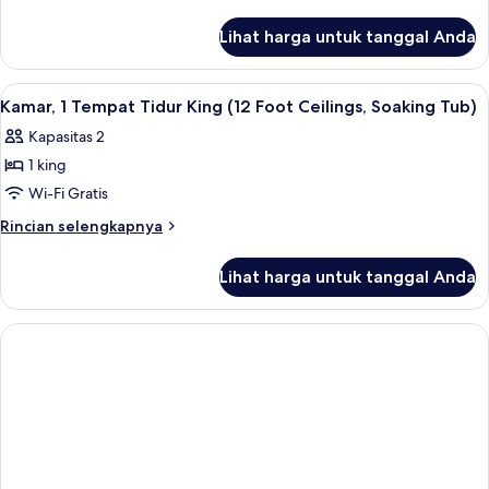
Tempat
lebih
lanjut
Tidur
Lihat harga untuk tanggal Anda
untuk
King
Kamar,
(Private
1
Lihat
Kamar, 1 Tempat Tidur King (12 Foot Ce
2
Balcony,
Tempat
Kamar, 1 Tempat Tidur King (12 Foot Ceilings, Soaking Tub)
semua
Tidur
Soaking
Kapasitas 2
King
foto
Tub)
(Private
1 king
untuk
Balcony,
Kamar,
Wi-Fi Gratis
Soaking
1
Tub)
Rincian
Rincian selengkapnya
Tempat
lebih
lanjut
Tidur
Lihat harga untuk tanggal Anda
untuk
King
Kamar,
(12
1
Foot
Tempat
Tidur
Ceilings,
King
Soaking
(12
Tub)
Foot
Ceilings,
Soaking
Tub)