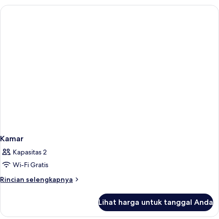
Kamar
Kapasitas 2
Wi-Fi Gratis
Rincian
Rincian selengkapnya
lebih
lanjut
Lihat harga untuk tanggal Anda
untuk
Kamar