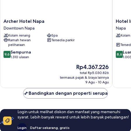
Archer
Hotel
Archer Hotel Napa
Hotel 
Hotel
Indigo
Downtown Napa
Napa
Napa
Napa
Kolam renang
Spa
Kolam
Downtown
Valley
Ramah hewan
Tersedia parkir
Napa
by
peliharaan
Tersed
IHG
9.6
8.6
Sempurna
Napa
Luar
9,6
8,6
dari
dari
1.310 ulasan
1.003
10,
10,
Harga
Rp4.367.226
Sempurna,
Luar
sekarang
1.310
Biasa,
total Rp5.030.826
Rp4.367.226
termasuk pajak & biaya lainnya
ulasan
1.003
9 Agu - 10 Agu
ulasan
Bandingkan dengan properti serupa
Login untuk melihat diskon dan manfaat yang memenuhi
syarat. Lebih banyak reward untuk lebih banyak petualangan!
Login
Daftar sekarang, gratis