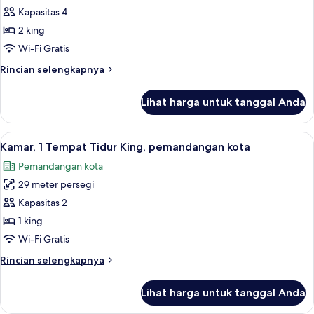
Kamar
Kapasitas 4
Deluks
2 king
(2
Wi-Fi Gratis
King
Rincian
Rincian selengkapnya
Beds)
lebih
lanjut
Lihat harga untuk tanggal Anda
untuk
Kamar
Deluks
Lihat
Seprai katun Mesir, seprai premium, d
5
(2
Kamar, 1 Tempat Tidur King, pemandangan kota
semua
King
Pemandangan kota
Beds)
foto
29 meter persegi
untuk
Kamar,
Kapasitas 2
1
1 king
Tempat
Wi-Fi Gratis
Tidur
Rincian
Rincian selengkapnya
King,
lebih
pemandangan
lanjut
Lihat harga untuk tanggal Anda
untuk
kota
Kamar,