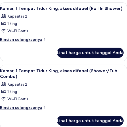
Lihat
Seprai katun Mesir, seprai premium, d
2
Kamar, 1 Tempat Tidur King, akses difabel (Roll In Shower)
semua
Kapasitas 2
foto
1 king
untuk
Kamar,
Wi-Fi Gratis
1
Rincian
Rincian selengkapnya
Tempat
lebih
lanjut
Tidur
Lihat harga untuk tanggal Anda
untuk
King,
Kamar,
akses
1
Lihat
Seprai katun Mesir, seprai premium, d
2
difabel
Tempat
Kamar, 1 Tempat Tidur King, akses difabel (Shower/Tub
semua
Tidur
(Roll
Combo)
King,
foto
In
Kapasitas 2
akses
untuk
Shower)
difabel
1 king
Kamar,
(Roll
Wi-Fi Gratis
1
In
Shower)
Tempat
Rincian
Rincian selengkapnya
lebih
Tidur
lanjut
King,
Lihat harga untuk tanggal Anda
untuk
akses