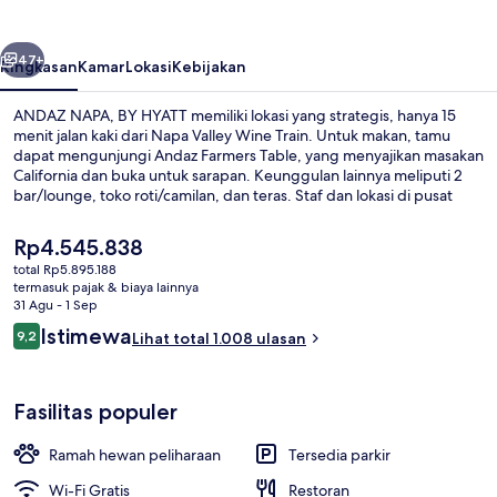
HYATT
belumnya
Berikutnya
47+
Ringkasan
Kamar
Lokasi
Kebijakan
ANDAZ NAPA, BY HYATT memiliki lokasi yang strategis, hanya 15
menit jalan kaki dari Napa Valley Wine Train. Untuk makan, tamu
dapat mengunjungi Andaz Farmers Table, yang menyajikan masakan
California dan buka untuk sarapan. Keunggulan lainnya meliputi 2
bar/lounge, toko roti/camilan, dan teras. Staf dan lokasi di pusat
mendapatkan nilai yang bagus dari para traveler.
Harga
Rp4.545.838
saat
total Rp5.895.188
ini
termasuk pajak & biaya lainnya
Fasilitas olahraga
Rp4.545.838
31 Agu - 1 Sep
Ulasan
Istimewa
9,2
Lihat total 1.008 ulasan
9,2 dari 10
Fasilitas populer
Ramah hewan peliharaan
Tersedia parkir
Wi-Fi Gratis
Restoran