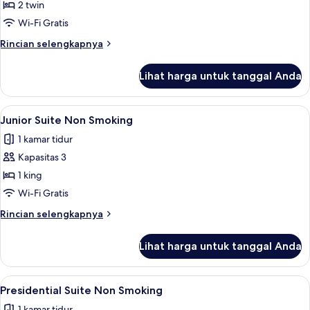
Superior
2 twin
Twin
Wi-Fi Gratis
Non
Rincian
Rincian selengkapnya
Smoking
lebih
lanjut
Lihat harga untuk tanggal Anda
untuk
Superior
Twin
Lihat
Brankas, meja kerja, ruang kerja rama
1
Non
Junior Suite Non Smoking
semua
Smoking
1 kamar tidur
foto
Kapasitas 3
untuk
Junior
1 king
Suite
Wi-Fi Gratis
Non
Rincian
Rincian selengkapnya
Smoking
lebih
lanjut
Lihat harga untuk tanggal Anda
untuk
Junior
Suite
Lihat
Presidential Suite Non Smoking | Bran
1
Non
Presidential Suite Non Smoking
semua
Smoking
1 kamar tidur