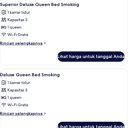
Lihat
Superior Deluxe Queen Bed Smoking | 
1
Bed
Superior Deluxe Queen Bed Smoking
semua
Non
1 kamar tidur
Smoking
foto
Kapasitas 3
untuk
Superior
1 queen
Deluxe
Wi-Fi Gratis
Queen
Rincian
Rincian selengkapnya
Bed
lebih
Smoking
lanjut
Lihat harga untuk tanggal Anda
untuk
Superior
Deluxe
Lihat
Brankas, meja kerja, ruang kerja rama
1
Queen
Deluxe Queen Bed Smoking
semua
Bed
1 kamar tidur
Smoking
foto
Kapasitas 3
untuk
Deluxe
1 queen
Queen
Wi-Fi Gratis
Bed
Rincian
Rincian selengkapnya
Smoking
lebih
lanjut
Lihat harga untuk tanggal Anda