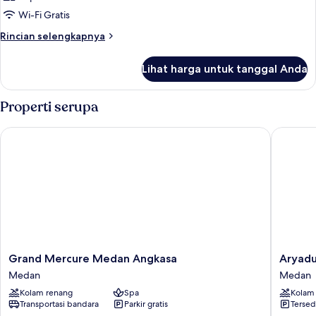
Wi-Fi Gratis
Rincian
Rincian selengkapnya
lebih
lanjut
Lihat harga untuk tanggal Anda
untuk
Kamar
Properti serupa
Grand Mercure Medan Angkasa
Aryadut
Grand
Aryadut
Grand Mercure Medan Angkasa
Aryad
Mercure
Medan
Medan
Medan
Medan
Medan
Kolam renang
Spa
Kolam
Angkasa
Transportasi bandara
Parkir gratis
Tersed
Medan