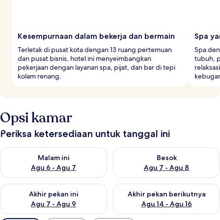
Kesempurnaan dalam bekerja dan bermain
Spa y
Terletak di pusat kota dengan 13 ruang pertemuan
Spa den
dan pusat bisnis, hotel ini menyeimbangkan
tubuh, 
pekerjaan dengan layanan spa, pijat, dan bar di tepi
relaksas
kolam renang.
kebugar
Opsi kamar
Periksa ketersediaan untuk tanggal ini
Periksa ketersediaan untuk malam ini Agu 6 - Agu 7
Periksa ketersediaan untuk be
Malam ini
Besok
Agu 6 - Agu 7
Agu 7 - Agu 8
Periksa ketersediaan untuk akhir pekan ini Agu 7 - Agu 9
Periksa ketersediaan untuk ak
Akhir pekan ini
Akhir pekan berikutnya
Agu 7 - Agu 9
Agu 14 - Agu 16