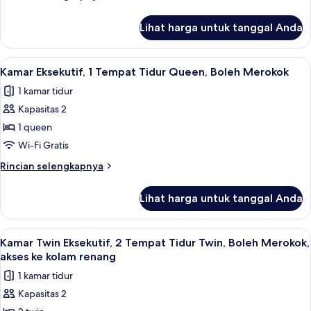
Smoking
lebih
lanjut
Lihat harga untuk tanggal Anda
untuk
Executive
Twin
Lihat
Kamar Eksekutif, 1 Tempat Tidur Queen
1
Non
Kamar Eksekutif, 1 Tempat Tidur Queen, Boleh Merokok
semua
Smoking
1 kamar tidur
foto
Kapasitas 2
untuk
Kamar
1 queen
Eksekutif,
Wi-Fi Gratis
1
Rincian
Rincian selengkapnya
Tempat
lebih
Tidur
lanjut
Lihat harga untuk tanggal Anda
untuk
Queen,
Kamar
Boleh
Eksekutif,
Lihat
Kamar Twin Eksekutif, 2 Tempat Tidur 
Merokok
1
1
Kamar Twin Eksekutif, 2 Tempat Tidur Twin, Boleh Merokok,
semua
Tempat
akses ke kolam renang
Tidur
foto
1 kamar tidur
Queen,
untuk
Boleh
Kapasitas 2
Kamar
Merokok