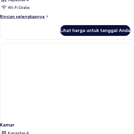
Wi-Fi Gratis
Rincian
Rincian selengkapnya
lebih
lanjut
Lihat harga untuk tanggal Anda
untuk
Kamar
Kamar
Kapasitas 4