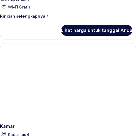
Wi-Fi Gratis
Rincian
Rincian selengkapnya
lebih
lanjut
Lihat harga untuk tanggal Anda
untuk
Kamar
Kamar
Kapasitas 4