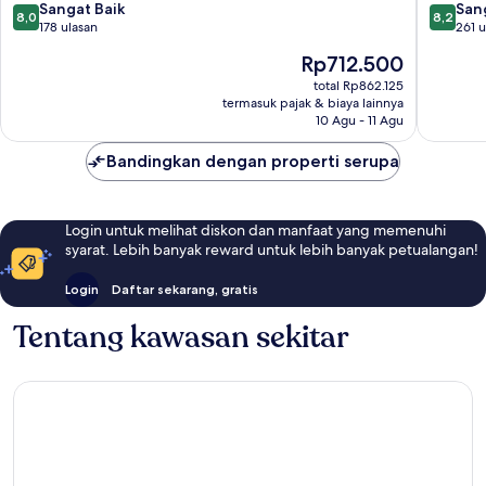
8.0
8.2
Sangat Baik
San
8,0
8,2
dari
dari
178 ulasan
261 u
10,
10,
Harga
Rp712.500
Sangat
Sangat
sekarang
Baik,
Baik,
total Rp862.125
Rp712.500
termasuk pajak & biaya lainnya
178
261
10 Agu - 11 Agu
ulasan
ulasan
Bandingkan dengan properti serupa
Login untuk melihat diskon dan manfaat yang memenuhi
syarat. Lebih banyak reward untuk lebih banyak petualangan!
Login
Daftar sekarang, gratis
Tentang kawasan sekitar