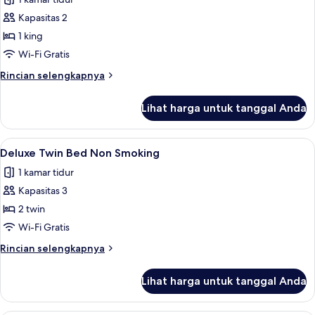
foto
Kapasitas 2
untuk
Presidential
1 king
Suite
Wi-Fi Gratis
Non
Rincian
Rincian selengkapnya
Smoking
lebih
lanjut
Lihat harga untuk tanggal Anda
untuk
Presidential
Suite
Lihat
Brankas, meja kerja, ruang kerja rama
1
Non
Deluxe Twin Bed Non Smoking
semua
Smoking
1 kamar tidur
foto
Kapasitas 3
untuk
Deluxe
2 twin
Twin
Wi-Fi Gratis
Bed
Rincian
Rincian selengkapnya
Non
lebih
Smoking
lanjut
Lihat harga untuk tanggal Anda
untuk
Deluxe
Twin