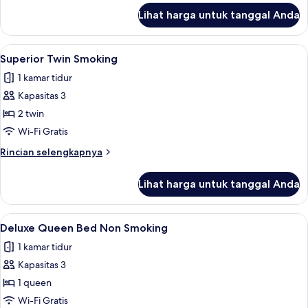
lanjut
Lihat harga untuk tanggal Anda
untuk
Suite
Lihat
Brankas, meja kerja, ruang kerja rama
1
Superior Twin Smoking
semua
1 kamar tidur
foto
Kapasitas 3
untuk
Superior
2 twin
Twin
Wi-Fi Gratis
Smoking
Rincian
Rincian selengkapnya
lebih
lanjut
Lihat harga untuk tanggal Anda
untuk
Superior
Twin
Lihat
Brankas, meja kerja, ruang kerja rama
1
Smoking
Deluxe Queen Bed Non Smoking
semua
1 kamar tidur
foto
Kapasitas 3
untuk
Deluxe
1 queen
Queen
Wi-Fi Gratis