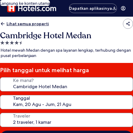
Langsung ke konten utama
Dapatkan aplikasinya
Lihat semua properti
Cambridge Hotel Medan
Properti
bintang
Hotel mewah Medan dengan spa layanan lengkap, terhubung dengan
4.5
pusat perbelanjaan
Pilih tanggal untuk melihat harga
Ke mana?
Tanggal
Traveler