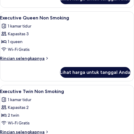
untuk
Deluxe
Queen
Lihat
Executive Queen Non Smoking | Branka
1
Bed
Executive Queen Non Smoking
semua
Smoking
1 kamar tidur
foto
Kapasitas 3
untuk
Executive
1 queen
Queen
Wi-Fi Gratis
Non
Rincian
Rincian selengkapnya
Smoking
lebih
lanjut
Lihat harga untuk tanggal Anda
untuk
Executive
Queen
Lihat
Executive Twin Non Smoking | Brankas
1
Non
Executive Twin Non Smoking
semua
Smoking
1 kamar tidur
foto
Kapasitas 2
untuk
Executive
2 twin
Twin
Wi-Fi Gratis
Non
Rincian
Rincian selengkapnya