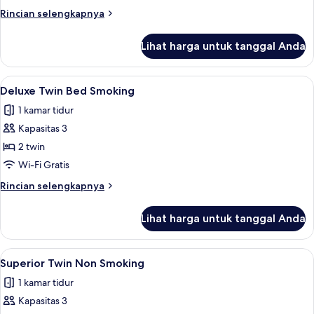
Bed
Rincian
Rincian selengkapnya
Non
lebih
Smoking
lanjut
Lihat harga untuk tanggal Anda
untuk
Deluxe
Queen
Lihat
Deluxe Twin Bed Smoking | Brankas, m
1
Bed
Deluxe Twin Bed Smoking
semua
Non
1 kamar tidur
Smoking
foto
Kapasitas 3
untuk
Deluxe
2 twin
Twin
Wi-Fi Gratis
Bed
Rincian
Rincian selengkapnya
Smoking
lebih
lanjut
Lihat harga untuk tanggal Anda
untuk
Deluxe
Twin
Lihat
Brankas, meja kerja, ruang kerja rama
1
Bed
Superior Twin Non Smoking
semua
Smoking
1 kamar tidur
foto
Kapasitas 3
untuk