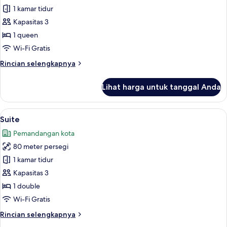
Junior
1 kamar tidur
Suite
Kapasitas 3
Smoking
1 queen
Wi-Fi Gratis
Rincian
Rincian selengkapnya
lebih
lanjut
Lihat harga untuk tanggal Anda
untuk
Junior
Suite
Lihat
Suite | Brankas, meja kerja, ruang ker
5
Smoking
Suite
semua
Pemandangan kota
foto
80 meter persegi
untuk
Suite
1 kamar tidur
Kapasitas 3
1 double
Wi-Fi Gratis
Rincian
Rincian selengkapnya
lebih