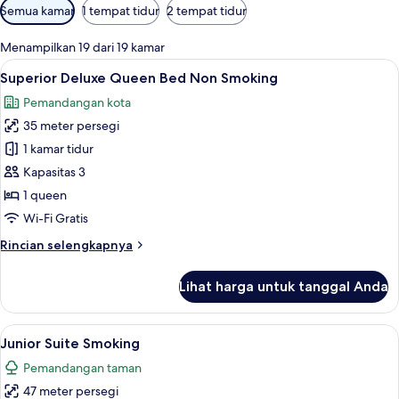
Filter
Semua kamar
1 tempat tidur
2 tempat tidur
tersedia
untuk
Menampilkan 19 dari 19 kamar
kamar
Lihat
Pemandangan kota
7
Superior Deluxe Queen Bed Non Smoking
semua
Pemandangan kota
foto
35 meter persegi
untuk
Superior
1 kamar tidur
Deluxe
Kapasitas 3
Queen
1 queen
Bed
Wi-Fi Gratis
Non
Rincian
Rincian selengkapnya
Smoking
lebih
lanjut
Lihat harga untuk tanggal Anda
untuk
Superior
Deluxe
Lihat
Brankas, meja kerja, ruang kerja rama
6
Queen
Junior Suite Smoking
semua
Bed
Pemandangan taman
Non
foto
Smoking
47 meter persegi
untuk