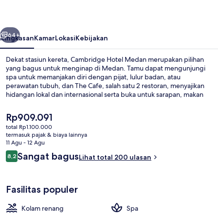
belumnya
Berikutnya
64+
Ringkasan
Kamar
Lokasi
Kebijakan
Dekat stasiun kereta, Cambridge Hotel Medan merupakan pilihan
yang bagus untuk menginap di Medan. Tamu dapat mengunjungi
spa untuk memanjakan diri dengan pijat, lulur badan, atau
perawatan tubuh, dan The Cafe, salah satu 2 restoran, menyajikan
hidangan lokal dan internasional serta buka untuk sarapan, makan
siang, dan makan malam. Keunggulan lain di hotel mewah ini
meliputi kolam renang outdoor, bar tepi kolam renang, dan pusat
Harga
Rp909.091
kebugaran.
saat
total Rp1.100.000
ini
termasuk pajak & biaya lainnya
2 restoran; melayani sarapan, makan
Rp909.091
11 Agu - 12 Agu
Ulasan
Sangat bagus
8,2
Lihat total 200 ulasan
8,2 dari 10
Fasilitas populer
Kolam renang
Spa