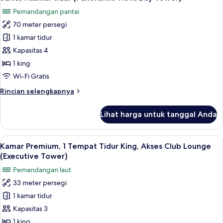
semua
kamar
Pemandangan pantai
tidur
foto
(Bay
70 meter persegi
untuk
Tower)
Suite,
1 kamar tidur
1
Kapasitas 4
kamar
1 king
tidur
Wi-Fi Gratis
(Panoramic
Rincian
Rincian selengkapnya
View,
lebih
Bay
lanjut
Lihat harga untuk tanggal Anda
Tower)
untuk
Suite,
1
Lihat
Kamar Premium, 1 Tempat Tidur King, A
5
kamar
Kamar Premium, 1 Tempat Tidur King, Akses Club Lounge
semua
tidur
(Executive Tower)
(Panoramic
foto
Pemandangan laut
View,
untuk
Bay
33 meter persegi
Kamar
Tower)
1 kamar tidur
Premium,
1
Kapasitas 3
Tempat
1 king