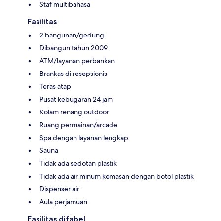
Staf multibahasa
Fasilitas
2 bangunan/gedung
Dibangun tahun 2009
ATM/layanan perbankan
Brankas di resepsionis
Teras atap
Pusat kebugaran 24 jam
Kolam renang outdoor
Ruang permainan/arcade
Spa dengan layanan lengkap
Sauna
Tidak ada sedotan plastik
Tidak ada air minum kemasan dengan botol plastik
Dispenser air
Aula perjamuan
Fasilitas difabel