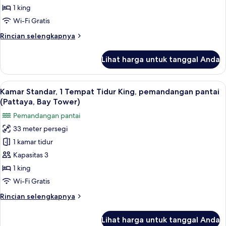
Tempat
1 king
Tidur
Wi-Fi Gratis
King,
Rincian
Rincian selengkapnya
akses
lebih
difabel
lanjut
Lihat harga untuk tanggal Anda
(Bay
untuk
Kamar,
Tower)
1
Lihat
Kamar Standar, 1 Tempat Tidur King,
6
Tempat
Kamar Standar, 1 Tempat Tidur King, pemandangan pantai
semua
Tidur
(Pattaya, Bay Tower)
King,
foto
Pemandangan pantai
akses
untuk
difabel
33 meter persegi
Kamar
(Bay
1 kamar tidur
Standar,
Tower)
1
Kapasitas 3
Tempat
1 king
Tidur
Wi-Fi Gratis
King,
Rincian
Rincian selengkapnya
pemandangan
lebih
pantai
lanjut
Lihat harga untuk tanggal Anda
untuk
(Pattaya,