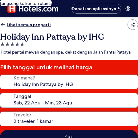
Langsung ke konten utama
Dapatkan aplikasinya
Lihat semua properti
Holiday Inn Pattaya by IHG
Properti
bintang
Hotel pantai mewah dengan spa, dekat dengan Jalan Pantai Pattaya
5.0
Pilih tanggal untuk melihat harga
Ke mana?
Tanggal
Traveler
Cari