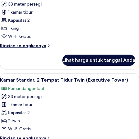
33 meter persegi
untuk
Kamar
1 kamar tidur
Standar,
Kapasitas 2
1
1 king
Tempat
Wi-Fi Gratis
Tidur
Rincian
Rincian selengkapnya
King
lebih
(Executive
lanjut
Lihat harga untuk tanggal Anda
Tower)
untuk
Kamar
Standar,
Lihat
Kamar Standar, 2 Tempat Tidur Twin (E
6
1
Kamar Standar, 2 Tempat Tidur Twin (Executive Tower)
semua
Tempat
Pemandangan laut
Tidur
foto
King
33 meter persegi
untuk
(Executive
Kamar
1 kamar tidur
Tower)
Standar,
Kapasitas 2
2
2 twin
Tempat
Wi-Fi Gratis
Tidur
Rincian
Rincian selengkapnya