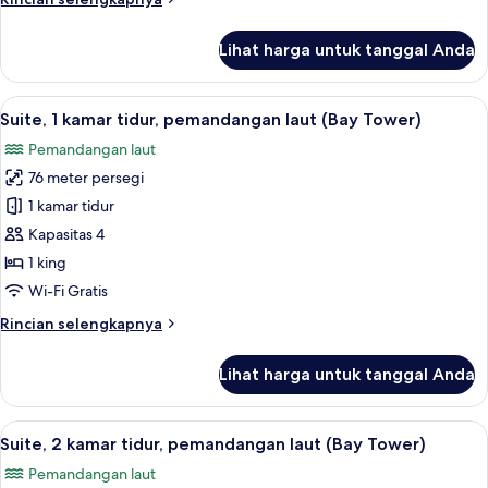
pemandangan
lebih
pantai
lanjut
Lihat harga untuk tanggal Anda
untuk
(Pattaya,
Kamar
Bay
Premium,
Lihat
Suite, 1 kamar tidur, pemandangan laut
Tower)
4
2
Suite, 1 kamar tidur, pemandangan laut (Bay Tower)
semua
Tempat
Pemandangan laut
Tidur
foto
Twin,
76 meter persegi
untuk
pemandangan
Suite,
1 kamar tidur
pantai
1
(Pattaya,
Kapasitas 4
Bay
kamar
1 king
Tower)
tidur,
Wi-Fi Gratis
pemandangan
Rincian
Rincian selengkapnya
laut
lebih
(Bay
lanjut
Lihat harga untuk tanggal Anda
Tower)
untuk
Suite,
1
Lihat
Brankas, meja kerja, ruang kerja rama
3
kamar
Suite, 2 kamar tidur, pemandangan laut (Bay Tower)
semua
tidur,
Pemandangan laut
pemandangan
foto