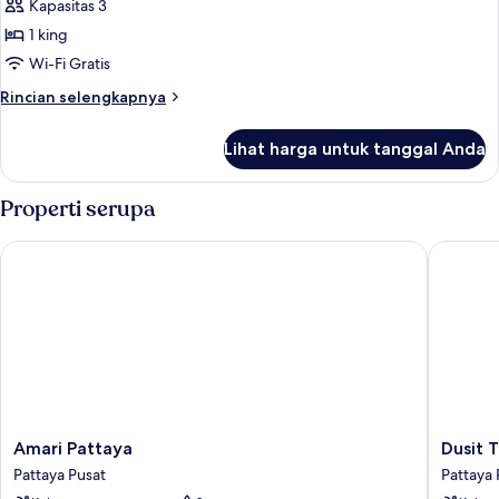
1
Kapasitas 3
Tempat
1 king
Tidur
Wi-Fi Gratis
King,
Rincian
Rincian selengkapnya
pemandangan
lebih
laut
lanjut
Lihat harga untuk tanggal Anda
untuk
(Bay
Kamar
Tower)
Standar,
Properti serupa
1
Tempat
Amari Pattaya
Dusit Tha
Tidur
King,
pemandangan
laut
(Bay
Tower)
Amari
Dusit
Amari Pattaya
Dusit 
Pattaya
Thani
Pattaya Pusat
Pattaya 
Pattaya
Pattaya