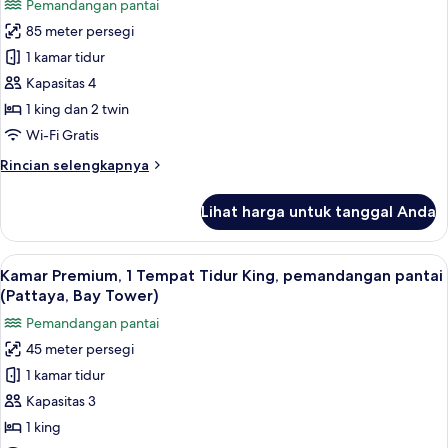
Pemandangan pantai
Tidur
foto
Twin,
85 meter persegi
untuk
pemandangan
Suite
1 kamar tidur
pantai
Keluarga,
(Pattaya,
Kapasitas 4
Bay
2
1 king dan 2 twin
Tower)
kamar
Wi-Fi Gratis
tidur
Rincian
Rincian selengkapnya
(Bay
lebih
Tower)
lanjut
Lihat harga untuk tanggal Anda
untuk
Suite
Keluarga,
Lihat
Kamar Premium, 1 Tempat Tidur King, 
3
2
Kamar Premium, 1 Tempat Tidur King, pemandangan pantai
semua
kamar
(Pattaya, Bay Tower)
tidur
foto
Pemandangan pantai
(Bay
untuk
Tower)
45 meter persegi
Kamar
1 kamar tidur
Premium,
1
Kapasitas 3
Tempat
1 king