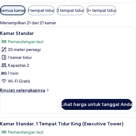
Filter
Semua kamar
1 tempat tidur
2 tempat tidur
3+ tempat tidur
tersedia
untuk
Menampilkan 21 dari 21 kamar
kamar
Lihat
Brankas, meja kerja, ruang kerja rama
3
Kamar Standar
semua
Pemandangan laut
foto
33 meter persegi
untuk
Kamar
1 kamar tidur
Standar
Kapasitas 2
1 twin
Wi-Fi Gratis
Rincian
Rincian selengkapnya
lebih
lanjut
Lihat harga untuk tanggal Anda
untuk
Kamar
Standar
Lihat
Kamar Standar, 1 Tempat Tidur King (E
3
Kamar Standar, 1 Tempat Tidur King (Executive Tower)
semua
Pemandangan laut
foto