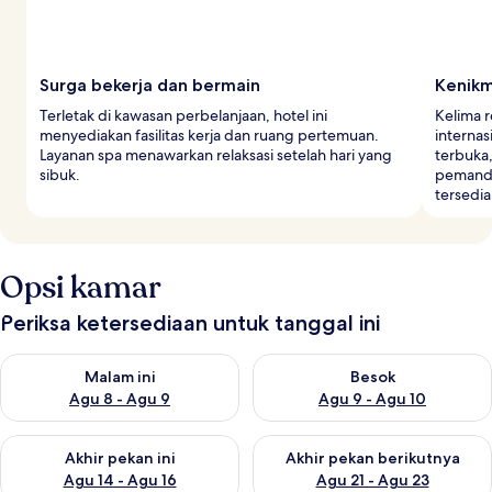
Surga bekerja dan bermain
Kenikm
Terletak di kawasan perbelanjaan, hotel ini
Kelima r
menyediakan fasilitas kerja dan ruang pertemuan.
internas
Layanan spa menawarkan relaksasi setelah hari yang
terbuka
sibuk.
pemanda
tersedia
Opsi kamar
Periksa ketersediaan untuk tanggal ini
Periksa ketersediaan untuk malam ini Agu 8 - Agu 9
Periksa ketersediaan untuk be
Malam ini
Besok
Agu 8 - Agu 9
Agu 9 - Agu 10
Periksa ketersediaan untuk akhir pekan ini Agu 14 - Agu 16
Periksa ketersediaan untuk ak
Akhir pekan ini
Akhir pekan berikutnya
Agu 14 - Agu 16
Agu 21 - Agu 23