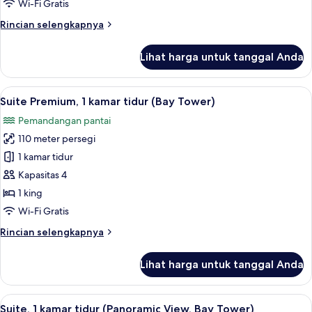
Tidur
Wi-Fi Gratis
King,
Rincian
Rincian selengkapnya
pemandangan
lebih
pantai
lanjut
Lihat harga untuk tanggal Anda
untuk
(Pattaya,
Kamar
Bay
Premium,
Lihat
Suite Premium, 1 kamar tidur (Bay Towe
Tower)
4
1
Suite Premium, 1 kamar tidur (Bay Tower)
semua
Tempat
Pemandangan pantai
Tidur
foto
King,
110 meter persegi
untuk
pemandangan
Suite
1 kamar tidur
pantai
Premium,
(Pattaya,
Kapasitas 4
Bay
1
1 king
Tower)
kamar
Wi-Fi Gratis
tidur
Rincian
Rincian selengkapnya
(Bay
lebih
Tower)
lanjut
Lihat harga untuk tanggal Anda
untuk
Suite
Premium,
Lihat
Suite, 1 kamar tidur (Panoramic View, 
4
1
Suite, 1 kamar tidur (Panoramic View, Bay Tower)