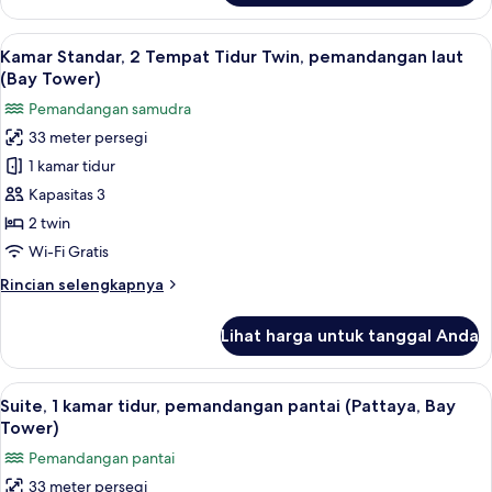
Kamar
Bay
Standar,
Lihat
Kamar Standar, 2 Tempat Tidur Twin, p
Tower)
7
1
Kamar Standar, 2 Tempat Tidur Twin, pemandangan laut
semua
Tempat
(Bay Tower)
Tidur
foto
Pemandangan samudra
King,
untuk
pemandangan
33 meter persegi
Kamar
pantai
1 kamar tidur
Standar,
(Pattaya,
Bay
2
Kapasitas 3
Tower)
Tempat
2 twin
Tidur
Wi-Fi Gratis
Twin,
Rincian
Rincian selengkapnya
pemandangan
lebih
laut
lanjut
Lihat harga untuk tanggal Anda
untuk
(Bay
Kamar
Tower)
Standar,
Lihat
Brankas, meja kerja, ruang kerja rama
7
2
Suite, 1 kamar tidur, pemandangan pantai (Pattaya, Bay
semua
Tempat
Tower)
Tidur
foto
Pemandangan pantai
Twin,
untuk
pemandangan
33 meter persegi