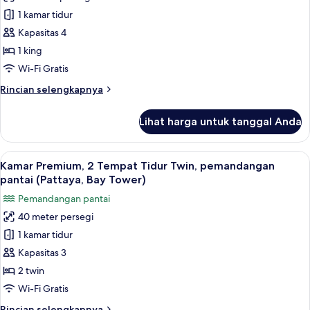
Suite,
laut
1 kamar tidur
1
(Bay
Tower)
kamar
Kapasitas 4
tidur,
1 king
pemandangan
Wi-Fi Gratis
pantai
Rincian
Rincian selengkapnya
(Pattaya,
lebih
Bay
lanjut
Lihat harga untuk tanggal Anda
untuk
Tower)
Suite,
1
Lihat
Kamar Premium, 2 Tempat Tidur Twin,
5
kamar
Kamar Premium, 2 Tempat Tidur Twin, pemandangan
semua
tidur,
pantai (Pattaya, Bay Tower)
pemandangan
foto
Pemandangan pantai
pantai
untuk
(Pattaya,
40 meter persegi
Kamar
Bay
1 kamar tidur
Premium,
Tower)
2
Kapasitas 3
Tempat
2 twin
Tidur
Wi-Fi Gratis
Twin,
Rincian
Rincian selengkapnya