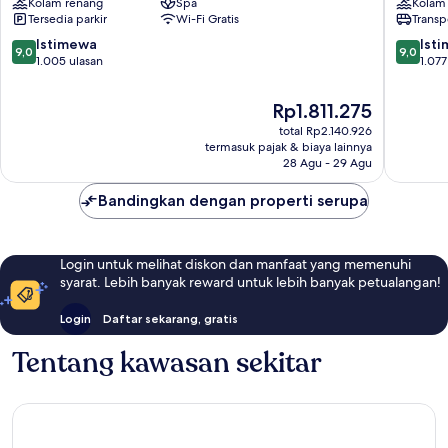
Kolam renang
Spa
Kolam
Pusat
Pattaya
Tersedia parkir
Wi-Fi Gratis
Transp
Pusat
9.0
9.0
Istimewa
Ist
9,0
9,0
dari
dari
1.005 ulasan
1.077
10,
10,
Istimewa,
Istimew
Harga
Rp1.811.275
1.005
1.077
sekarang
total Rp2.140.926
ulasan
ulasan
Rp1.811.275
termasuk pajak & biaya lainnya
28 Agu - 29 Agu
Bandingkan dengan properti serupa
Login untuk melihat diskon dan manfaat yang memenuhi
syarat. Lebih banyak reward untuk lebih banyak petualangan!
Login
Daftar sekarang, gratis
Tentang kawasan sekitar