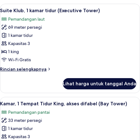
(Executive
Standar,
Lihat
Suite Klub, 1 kamar tidur (Executive T
Tower)
5
1
Suite Klub, 1 kamar tidur (Executive Tower)
semua
Tempat
Pemandangan laut
Tidur
foto
King,
69 meter persegi
untuk
Akses
Suite
1 kamar tidur
Club
Klub,
Lounge
Kapasitas 3
(Executive
1
1 king
Tower)
kamar
Wi-Fi Gratis
tidur
Rincian
Rincian selengkapnya
(Executive
lebih
Tower)
lanjut
Lihat harga untuk tanggal Anda
untuk
Suite
Klub,
Lihat
Kamar, 1 Tempat Tidur King, akses difa
2
1
Kamar, 1 Tempat Tidur King, akses difabel (Bay Tower)
semua
kamar
Pemandangan pantai
tidur
foto
(Executive
33 meter persegi
untuk
Tower)
Kamar,
1 kamar tidur
1
Kapasitas 3