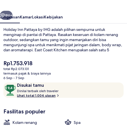
by
IHG
belumnya
Berikutnya
186+
Ringkasan
Kamar
Lokasi
Kebijakan
Holiday Inn Pattaya by IHG adalah pilihan sempurna untuk
menginap di pantai di Pattaya. Rasakan keseruan di kolam renang
outdoor, sedangkan tamu yang ingin memanjakan diri bisa
mengunjungi spa untuk menikmati pijat jaringan dalam, body wrap,
dan aromaterapi. East Coast Kitchen merupakan salah satu 5
restoran yang menyajikan masakan internasional serta buka untuk
sarapan, makan siang, dan makan malam. Keunggulan lain di hotel
Harga
Rp1.753.918
mewah ini meliputi teras rooftop, klub anak gratis, dan bar tepi
saat
total Rp2.073.131
kolam renang. Staf dan kondisi keseluruhan mendapatkan nilai yang
ini
termasuk pajak & biaya lainnya
baik dari para traveler.
Kamar Premium, 1 Tempat Tidur King,
Rp1.753.918
6 Sep - 7 Sep
Ulasan
9,4
Disukai tamu
D
dari
Dinilai terbaik oleh traveler
i
Lihat total 1.004 ulasan
10,
n
Disukai
i
tamu
Fasilitas populer
l
a
i
Kolam renang
Spa