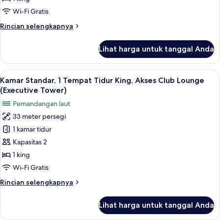
Tidur
Wi-Fi Gratis
King,
Rincian
Rincian selengkapnya
Akses
lebih
Club
lanjut
Lihat harga untuk tanggal Anda
untuk
Lounge
Kamar
(Executive
Premium,
Lihat
Kamar Standar, 1 Tempat Tidur King, A
Tower)
3
1
Kamar Standar, 1 Tempat Tidur King, Akses Club Lounge
semua
Tempat
(Executive Tower)
Tidur
foto
Pemandangan laut
King,
untuk
Akses
33 meter persegi
Kamar
Club
1 kamar tidur
Standar,
Lounge
(Executive
1
Kapasitas 2
Tower)
Tempat
1 king
Tidur
Wi-Fi Gratis
King,
Rincian
Rincian selengkapnya
Akses
lebih
Club
lanjut
Lihat harga untuk tanggal Anda
untuk
Lounge
Kamar