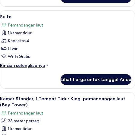
(Bay
Suite,
Tower)
2
Lihat
Suite | Brankas, meja kerja, ruang ker
4
kamar
Suite
semua
tidur,
Pemandangan laut
pemandangan
foto
pantai
1 kamar tidur
untuk
(Bay
Suite
Kapasitas 4
Tower)
1 twin
Wi-Fi Gratis
Rincian
Rincian selengkapnya
lebih
lanjut
Lihat harga untuk tanggal Anda
untuk
Suite
Lihat
Kamar Standar, 1 Tempat Tidur King, p
5
Kamar Standar, 1 Tempat Tidur King, pemandangan laut
semua
(Bay Tower)
foto
Pemandangan laut
untuk
33 meter persegi
Kamar
1 kamar tidur
Standar,