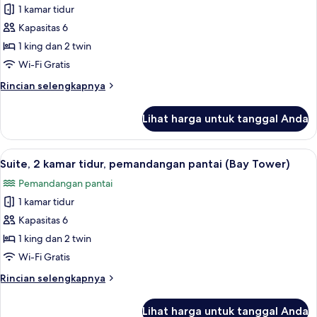
laut
1 kamar tidur
untuk
(Bay
Suite,
Kapasitas 6
Tower)
2
1 king dan 2 twin
kamar
Wi-Fi Gratis
tidur,
Rincian
Rincian selengkapnya
pemandangan
lebih
laut
lanjut
Lihat harga untuk tanggal Anda
untuk
(Bay
Suite,
Tower)
2
Lihat
Suite, 2 kamar tidur, pemandangan pan
8
kamar
Suite, 2 kamar tidur, pemandangan pantai (Bay Tower)
semua
tidur,
Pemandangan pantai
pemandangan
foto
laut
1 kamar tidur
untuk
(Bay
Suite,
Kapasitas 6
Tower)
2
1 king dan 2 twin
kamar
Wi-Fi Gratis
tidur,
Rincian
Rincian selengkapnya
pemandangan
lebih
pantai
lanjut
Lihat harga untuk tanggal Anda
untuk