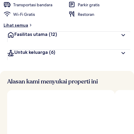
t
Transportasi bandara
Parkir gratis
e
Wi-Fi Gratis
Restoran
r
b
Lihat semua
a
i
Fasilitas utama
(12)
k
o
Untuk keluarga
(6)
l
e
h
t
r
Alasan kami menyukai properti ini
a
v
e
l
e
r