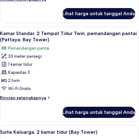
Twin
lebih
(Executive
lanjut
Lihat harga untuk tanggal Anda
Tower)
untuk
Kamar
Standar,
Lihat
Brankas, meja kerja, ruang kerja rama
5
2
Kamar Standar, 2 Tempat Tidur Twin, pemandangan pantai
semua
Tempat
(Pattaya, Bay Tower)
Tidur
foto
Pemandangan pantai
Twin
untuk
(Executive
33 meter persegi
Kamar
Tower)
1 kamar tidur
Standar,
2
Kapasitas 3
Tempat
2 twin
Tidur
Wi-Fi Gratis
Twin,
Rincian
Rincian selengkapnya
pemandangan
lebih
pantai
lanjut
Lihat harga untuk tanggal Anda
untuk
(Pattaya,
Kamar
Bay
Standar,
Lihat
Brankas, meja kerja, ruang kerja rama
Tower)
2
2
Suite Keluarga, 2 kamar tidur (Bay Tower)
semua
Tempat