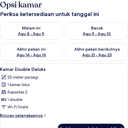
Opsi kamar
Periksa ketersediaan untuk tanggal ini
Periksa ketersediaan untuk malam ini Agu 8 - Agu 9
Periksa ketersediaan untuk be
Malam ini
Besok
Agu 8 - Agu 9
Agu 9 - Agu 10
Periksa ketersediaan untuk akhir pekan ini Agu 14 - Agu 16
Periksa ketersediaan untuk ak
Akhir pekan ini
Akhir pekan berikutnya
Agu 14 - Agu 16
Agu 21 - Agu 23
Lihat
Kamar Double Deluks | Ruang kerja ram
13
Kamar Double Deluks
semua
25 meter persegi
foto
1 kamar tidur
untuk
Kamar
Kapasitas 2
Double
1 double
Deluks
Wi-Fi Gratis
Rincian
Rincian selengkapnya
lebih
lanjut