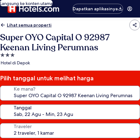
Langsung ke konten utama
Dapatkan aplikasinya
Lihat semua properti
Super OYO Capital O 92987
Keenan Living Perumnas
Properti
bintang
Hotel di Depok
3.0
Pilih tanggal untuk melihat harga
Ke mana?
Tanggal
Traveler