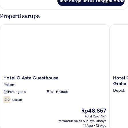
Lihat harga untuk tanggal Anda
untuk
Kamar
Double
Properti serupa
Deluks
Hotel O Asta Guesthouse
Hotel O 
Hotel
Hotel
Hotel O Asta Guesthouse
Hotel 
O
O
Graha
Pakem
Asta
near
Depok
Parkir gratis
Wi-Fi Gratis
Guesthouse
Maguwo
Pakem
Stadium
2.0
2,0
1 ulasan
formerly
dari
Graha
10,
Harga
Rp48.857
Ngaso
1
sekarang
total Rp61.561
Depok
ulasan
Rp48.857
termasuk pajak & biaya lainnya
11 Agu - 12 Agu