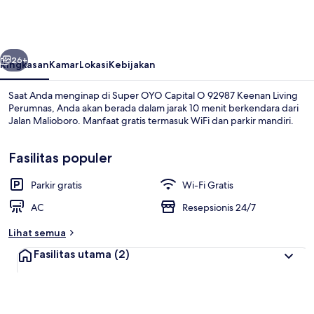
Capital
O
92987
belumnya
Berikutnya
Keenan
26+
Ringkasan
Kamar
Lokasi
Kebijakan
Living
Saat Anda menginap di Super OYO Capital O 92987 Keenan Living
Perumnas
Perumnas, Anda akan berada dalam jarak 10 menit berkendara dari
Jalan Malioboro. Manfaat gratis termasuk WiFi dan parkir mandiri.
Fasilitas populer
Parkir gratis
Wi-Fi Gratis
AC
Resepsionis 24/7
Lobi
Lihat semua
Fasilitas utama
(2)