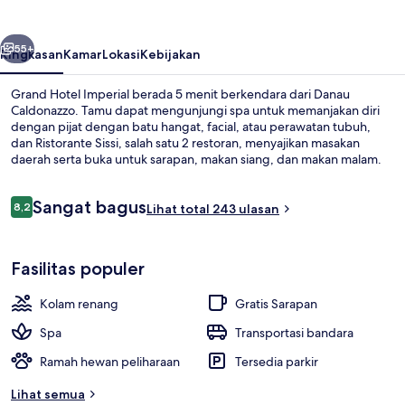
belumnya
Berikutnya
55+
Ringkasan
Kamar
Lokasi
Kebijakan
Grand Hotel Imperial berada 5 menit berkendara dari Danau
Caldonazzo. Tamu dapat mengunjungi spa untuk memanjakan diri
dengan pijat dengan batu hangat, facial, atau perawatan tubuh,
dan Ristorante Sissi, salah satu 2 restoran, menyajikan masakan
daerah serta buka untuk sarapan, makan siang, dan makan malam.
Fasilitas unggulan lainnya meliputi 2 bar/lounge, kolam renang
indoor, dan bar tepi kolam renang.
Ulasan
Sangat bagus
8,2
Lihat total 243 ulasan
8,2 dari 10
Bagian depan properti
Fasilitas populer
Kolam renang
Gratis Sarapan
Spa
Transportasi bandara
Ramah hewan peliharaan
Tersedia parkir
Lihat semua