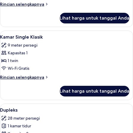
Rincian
Rincian selengkapnya
lebih
lanjut
Lihat harga untuk tanggal Anda
untuk
Suite
Lihat
1 kamar tidur, brankas, setrika/meja set
5
Kamar Single Klasik
semua
9 meter persegi
foto
Kapasitas 1
untuk
Kamar
1 twin
Single
Wi-Fi Gratis
Klasik
Rincian
Rincian selengkapnya
lebih
lanjut
Lihat harga untuk tanggal Anda
untuk
Kamar
Single
Lihat
Dupleks | Area keluarga | TV LCD
7
Klasik
Dupleks
semua
28 meter persegi
foto
1 kamar tidur
untuk