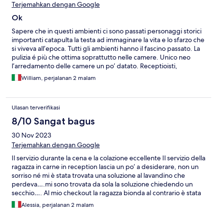
Terjemahkan dengan Google
Ok
Sapere che in questi ambienti ci sono passati personaggi storici
importanti catapulta la testa ad immaginare la vita e lo sfarzo che
si viveva all’epoca. Tutti gli ambienti hanno il fascino passato. La
pulizia é più che ottima soprattutto nelle camere. Unico neo
l’arredamento delle camere un po’ datato. Receptioisti,
personale delle colazioni e delle pulizie molto disponibili e
William, perjalanan 2 malam
gentilie. Finalmente ho alloggiato nel hotel che mi ha sempre
affascinano da quando ero bambino soddisfando appieno le
mie aspettative.
Ulasan terverifikasi
8/10 Sangat bagus
30 Nov 2023
Terjemahkan dengan Google
Il servizio durante la cena e la colazione eccellente Il servizio della
ragazza in carne in reception lascia un po’ a desiderare, non un
sorriso né mi è stata trovata una soluzione al lavandino che
perdeva….mi sono trovata da sola la soluzione chiedendo un
secchio…. Al mio checkout la ragazza bionda al contrario è stata
veloce, disponibile, sorridente e gentile.
Alessia, perjalanan 2 malam