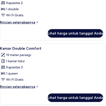
Kapasitas 2
untuk
Kamar
1 double
Double
Wi-Fi Gratis
Klasik
Rincian
Rincian selengkapnya
lebih
lanjut
Lihat harga untuk tanggal Anda
untuk
Kamar
Double
Lihat
Kamar Double Comfort | 1 kamar tidur, 
6
Klasik
Kamar Double Comfort
semua
19 meter persegi
foto
1 kamar tidur
untuk
Kamar
Kapasitas 3
Double
1 queen
Comfort
Wi-Fi Gratis
Rincian
Rincian selengkapnya
lebih
lanjut
Lihat harga untuk tanggal Anda
untuk
Kamar