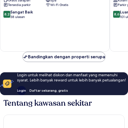
Gratis Sarapan
Spa
Kolam
Levico
Tersedia parkir
Wi-Fi Gratis
Parkir 
Terme
8.2
8.6
Sangat Baik
Luar
8,2
8,6
dari
dari
38 ulasan
101 u
10,
10,
Sangat
Luar
Baik,
Biasa,
38
101
ulasan
ulasan
Bandingkan dengan properti serupa
Login untuk melihat diskon dan manfaat yang memenuhi
syarat. Lebih banyak reward untuk lebih banyak petualangan!
Login
Daftar sekarang, gratis
Tentang kawasan sekitar