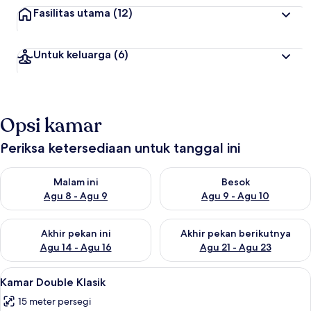
Fasilitas utama
(12)
Untuk keluarga
(6)
Opsi kamar
Periksa ketersediaan untuk tanggal ini
Periksa ketersediaan untuk malam ini Agu 8 - Agu 9
Periksa ketersediaan untuk be
Malam ini
Besok
Agu 8 - Agu 9
Agu 9 - Agu 10
Periksa ketersediaan untuk akhir pekan ini Agu 14 - Agu 16
Periksa ketersediaan untuk ak
Akhir pekan ini
Akhir pekan berikutnya
Agu 14 - Agu 16
Agu 21 - Agu 23
Lihat
Kamar Double Klasik | 1 kamar tidur, br
7
Kamar Double Klasik
semua
15 meter persegi
foto