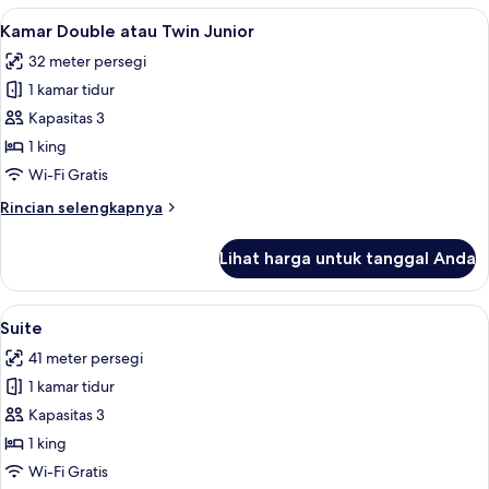
Double
Lihat
Kamar Double atau Twin Junior | 1 kama
5
Comfort
Kamar Double atau Twin Junior
semua
32 meter persegi
foto
1 kamar tidur
untuk
Kamar
Kapasitas 3
Double
1 king
atau
Wi-Fi Gratis
Twin
Rincian
Rincian selengkapnya
Junior
lebih
lanjut
Lihat harga untuk tanggal Anda
untuk
Kamar
Double
Lihat
Suite | 1 kamar tidur, brankas, setrika/
6
atau
Suite
semua
Twin
41 meter persegi
Junior
foto
1 kamar tidur
untuk
Suite
Kapasitas 3
1 king
Wi-Fi Gratis