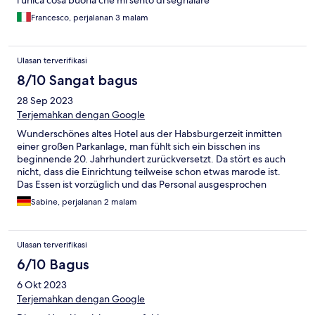
l'unica cosa buona che mi sento di segnalare
Francesco, perjalanan 3 malam
Ulasan terverifikasi
8/10 Sangat bagus
28 Sep 2023
Terjemahkan dengan Google
Wunderschönes altes Hotel aus der Habsburgerzeit inmitten
einer großen Parkanlage, man fühlt sich ein bisschen ins
beginnende 20. Jahrhundert zurückversetzt. Da stört es auch
nicht, dass die Einrichtung teilweise schon etwas marode ist.
Das Essen ist vorzüglich und das Personal ausgesprochen
freundlich. Wir kommen gerne wieder!
Sabine, perjalanan 2 malam
Ulasan terverifikasi
6/10 Bagus
6 Okt 2023
Terjemahkan dengan Google