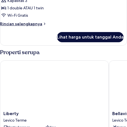
Dupleks
Kapasitas 3
1 double ATAU 1 twin
Wi-Fi Gratis
Rincian
Rincian selengkapnya
lebih
lanjut
Lihat harga untuk tanggal Anda
untuk
Dupleks
Properti serupa
Liberty
Bellavist
Liberty
Bellavist
Liberty
Bellavi
Levico
Relax
Levico Terme
Levico 
Terme
Hotel