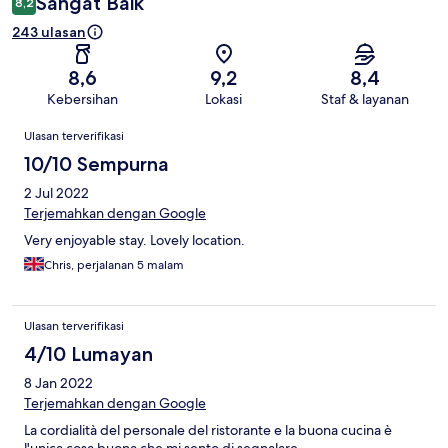
Sangat Baik
8,2
243 ulasan
8,6
9,2
8,4
Kebersihan
Lokasi
Staf & layanan
Ulasan
Ulasan terverifikasi
10/10 Sempurna
2 Jul 2022
Terjemahkan dengan Google
Very enjoyable stay. Lovely location.
Chris, perjalanan 5 malam
Ulasan terverifikasi
4/10 Lumayan
8 Jan 2022
Terjemahkan dengan Google
La cordialità del personale del ristorante e la buona cucina è