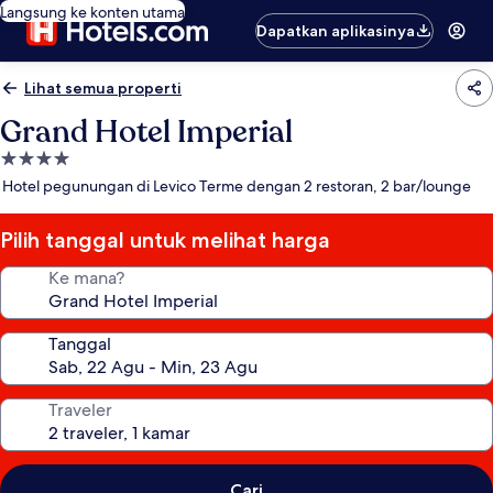
Langsung ke konten utama
Dapatkan aplikasinya
Lihat semua properti
Grand Hotel Imperial
Properti
bintang
Hotel pegunungan di Levico Terme dengan 2 restoran, 2 bar/lounge
4.0
Pilih tanggal untuk melihat harga
Ke mana?
Tanggal
Traveler
Cari