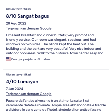
Ulasan terverifikasi
8/10 Sangat bagus
28 Agu 2022
Terjemahkan dengan Google
Excellent breakfast and dinner buffets; very prompt and
friendly service. Our room was elegant, spacious, and had
windows on two sides. The blinds kept the heat out. The
building and the park are very beautiful. Very nice indoor and
outdoor pool areas. Walk to the historical town center easy and
scenic through the park. Tv remote was slow, hardly any
Georgia, perjalanan 5 malam
international channels. Shower temperature was difficult to set.
Not enough electrical outlets in the room.
Ulasan terverifikasi
4/10 Lumayan
7 Jan 2024
Terjemahkan dengan Google
Passare dall’antico al vecchio è un attimo. La suite Sissi
veramente datata e rovinata. Ampie aree abbandonate e fredde
a dividere le varie zone dell’hotel, simbolo di un antico fascino