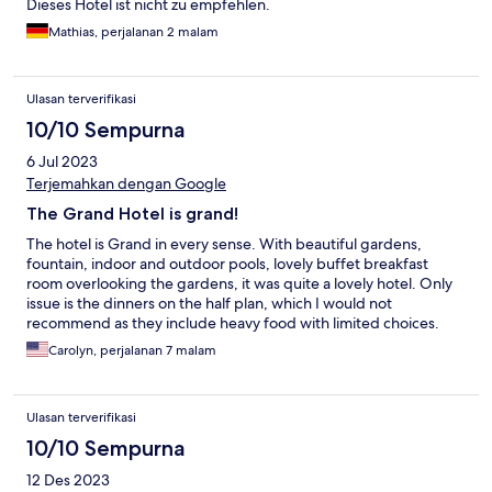
Dieses Hotel ist nicht zu empfehlen.
Mathias, perjalanan 2 malam
Ulasan terverifikasi
10/10 Sempurna
6 Jul 2023
Terjemahkan dengan Google
The Grand Hotel is grand!
The hotel is Grand in every sense. With beautiful gardens,
fountain, indoor and outdoor pools, lovely buffet breakfast
room overlooking the gardens, it was quite a lovely hotel. Only
issue is the dinners on the half plan, which I would not
recommend as they include heavy food with limited choices.
There are plenty of good restaurants in the area for dinner. But
Carolyn, perjalanan 7 malam
the spa was superior and Sebastain and the other lady gave
excellent massages. Would highly recommend staying in this
luxurious hotel.
Ulasan terverifikasi
10/10 Sempurna
12 Des 2023