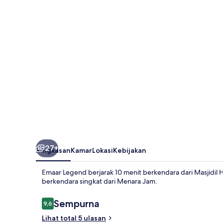
27+
Ringkasan
Kamar
Lokasi
Kebijakan
Emaar Legend berjarak 10 menit berkendara dari Masjidil H
berkendara singkat dari Menara Jam.
Ulasan
Sempurna
9,6
9,6 dari 10
Lihat total 5 ulasan