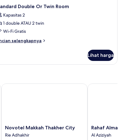
tandard Double Or Twin Room
Kapasitas 2
1 double ATAU 2 twin
Wi-Fi Gratis
ncian
ncian selengkapnya
bih
njut
Lihat harga
tuk
andard
uble
r
in
oom
Novotel Makkah Thakher City
Rahaf Almashaer Hotel
Novotel
Rahaf
Novotel Makkah Thakher City
Rahaf Almashaer Hot
Makkah
Almashaer
Rie Adhakhir
Al Aziziyah
Thakher
Hotel