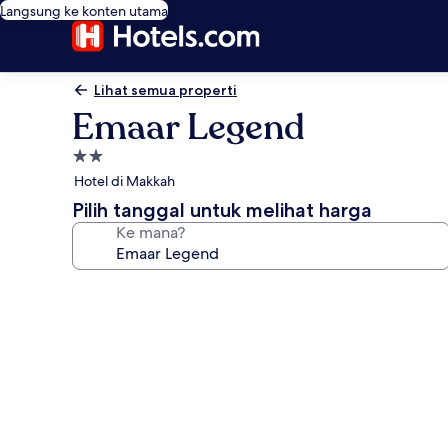
Langsung ke konten utama
Lihat semua properti
Emaar Legend
Properti
bintang
Hotel di Makkah
2.0
Pilih tanggal untuk melihat harga
Ke mana?
Galeri
foto
untuk
Emaar
Legend