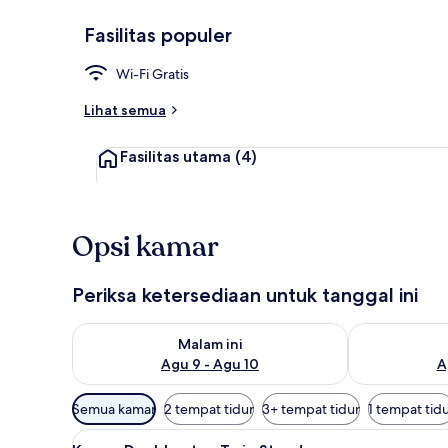
Fasilitas populer
Resepsionis
Wi-Fi Gratis
Lihat semua
Fasilitas utama
(4)
Opsi kamar
Periksa ketersediaan untuk tanggal ini
Periksa ketersediaan untuk malam ini Agu 9 - Agu 10
Periksa keter
Malam ini
Agu 9 - Agu 10
A
Filter
Semua kamar
2 tempat tidur
3+ tempat tidur
1 tempat tid
tersedia
Lihat
Kamar Double atau Twin Stand
untuk
9