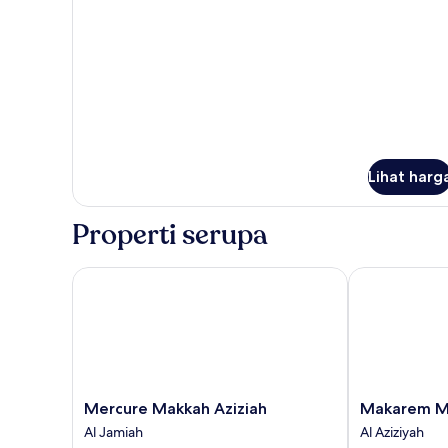
Room
Lihat harg
Properti serupa
Mercure Makkah Aziziah
Makarem Min
Mercure
Makarem
Mercure Makkah Aziziah
Makarem Mi
Makkah
Mina
Al Jamiah
Al Aziziyah
Aziziah
Hotel