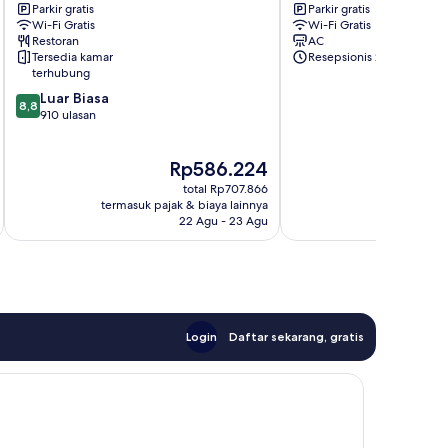
Parkir gratis
Parkir gratis
City
Al
Wi-Fi Gratis
Wi-Fi Gratis
Rie
Aziziyah
Restoran
AC
Adhakhir
Tersedia kamar
Resepsionis 24/7
terhubung
8.8
Luar Biasa
8,8
dari
910 ulasan
10,
Luar
Harga
Rp586.224
Biasa,
sekarang
910
total Rp707.866
Rp586.224
ulasan
termasuk pajak & biaya lainnya
22 Agu - 23 Agu
Login
Daftar sekarang, gratis