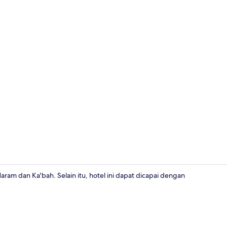
Resepsionis
aram dan Ka'bah. Selain itu, hotel ini dapat dicapai dengan
Restoran