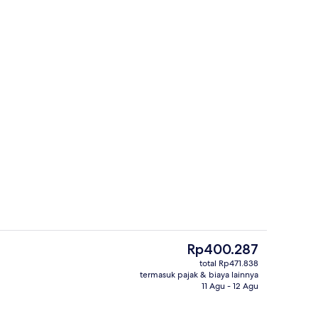
Eksterior
Harga
Rp400.287
saat
total Rp471.838
ini
termasuk pajak & biaya lainnya
Kamar Quadruple Standar | Brankas, se
Rp400.287
11 Agu - 12 Agu