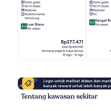
Parkir gratis
Parkir gratis
Al
Al
Wi-Fi Gratis
Wi-Fi Gratis
Jamiah
Aziziyah
Restoran
Restoran
Tersedia kamar
AC
terhubung
8.2
Sangat B
8,2
8.6
Luar Biasa
dari
114 ulasan
8,6
dari
156 ulasan
10,
10,
Sangat
Luar
Baik,
Harga
Rp377.471
Biasa,
114
sekarang
156
ulasan
total Rp444.945
Rp377.471
ulasan
termasuk pajak & biaya lainnya
15 Agu - 16 Agu
Login untuk melihat diskon dan man
banyak reward untuk lebih banyak p
Tentang kawasan sekitar