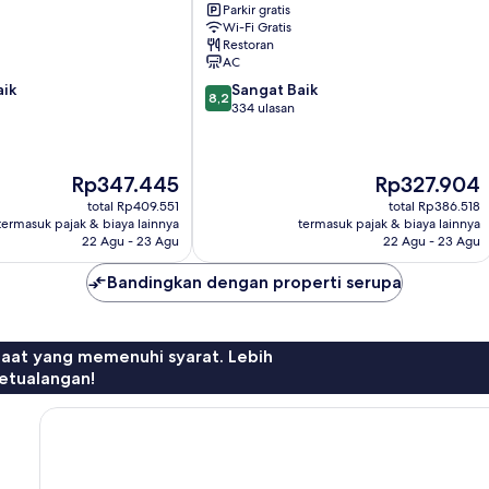
Parkir gratis
Al
Wi-Fi Gratis
Maabda
Restoran
AC
8.2
aik
Sangat Baik
8,2
dari
334 ulasan
10,
Sangat
Baik,
Harga
Harga
Rp347.445
Rp327.904
334
sekarang
sekarang
ulasan
total Rp409.551
total Rp386.518
Rp347.445
Rp327.904
termasuk pajak & biaya lainnya
termasuk pajak & biaya lainnya
22 Agu - 23 Agu
22 Agu - 23 Agu
Bandingkan dengan properti serupa
faat yang memenuhi syarat. Lebih
etualangan!