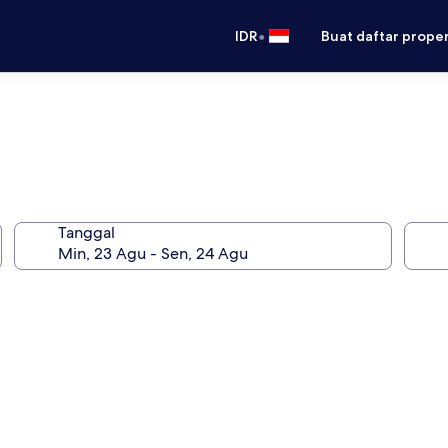
•
IDR
Buat daftar prope
Tanggal